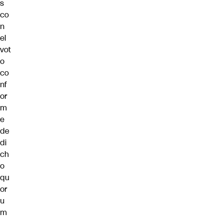
s
co
n
el
vot
o
co
nf
or
m
e
de
di
ch
o
qu
or
u
m