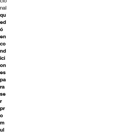
cio
nal
qu
ed
ó
en
co
nd
ici
on
es
pa
ra
se
r
pr
o
m
ul