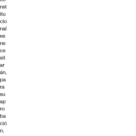
nst
itu
cio
nal
es
ne
ce
sit
ar
án,
pa
ra
su
ap
ro
ba
ció
n,