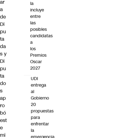
ar
la
a
incluye
de
entre
las
Di
posibles
pu
candidatas
ta
a
da
los
s y
Premios
Di
Oscar
pu
2027
ta
UDI
do
entrega
s
al
ap
Gobierno
20
ro
propuestas
bó
para
est
enfrentar
e
la
mi
emergencia