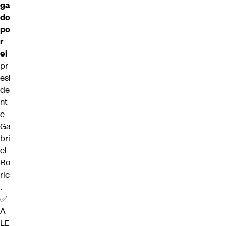
ga
do
po
r
el
pr
esi
de
nt
e
Ga
bri
el
Bo
ric
.
✅
A
LE