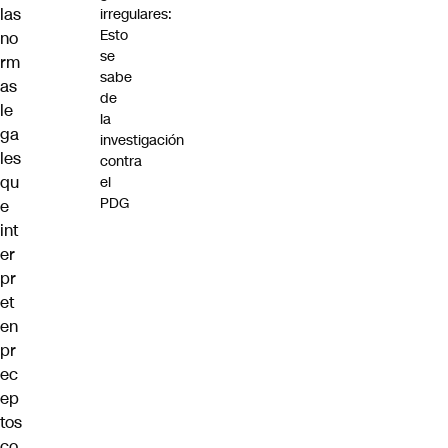
las
irregulares:
Esto
no
se
rm
sabe
as
de
le
la
ga
investigación
les
contra
qu
el
PDG
e
int
er
pr
et
en
pr
ec
ep
tos
co