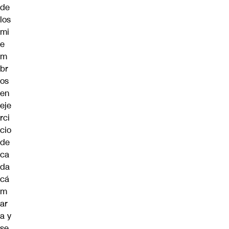
de
los
mi
e
m
br
os
en
eje
rci
cio
de
ca
da
cá
m
ar
a y
se