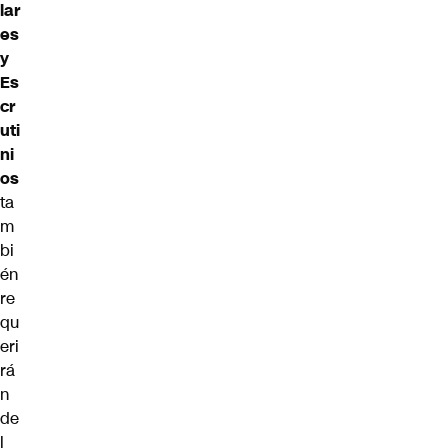
lar
es
y
Es
cr
uti
ni
os
ta
m
bi
én
re
qu
eri
rá
n
de
l