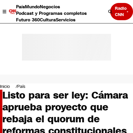
País
Mundo
Negocios
Radio
Podcast y Programas completos
CNN
Futuro 360
Cultura
Servicios
País
Mundo
Negocios
Inicio
País
Listo para ser ley: Cámara
Deportes
Programas completos
aprueba proyecto que
Cultura
Servicios
rebaja el quorum de
Bits
CNN Data
reformas constitucionales
CNN tiempo