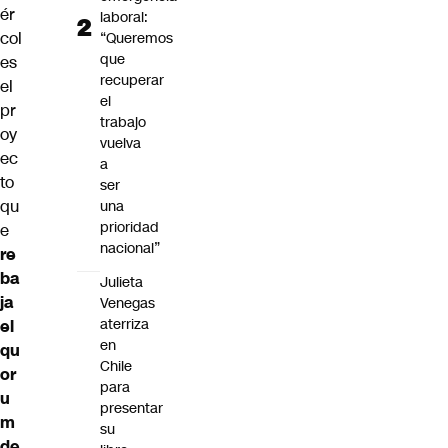
ér
laboral:
col
“Queremos
que
es
recuperar
el
el
pr
trabajo
oy
vuelva
ec
a
to
ser
qu
una
prioridad
e
nacional”
re
ba
Julieta
ja
Venegas
aterriza
el
en
qu
Chile
or
para
u
presentar
m
su
de