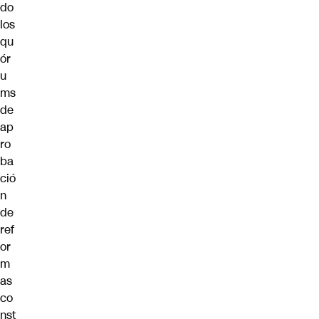
do
los
qu
ór
u
ms
de
ap
ro
ba
ció
n
de
ref
or
m
as
co
nst