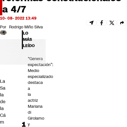
Futuro 360
a 4/7
Opinión
10- 08- 2022 13:49
Por
Rodrigo Miño Silva
LO
MÁS
LEÍDO
“Genera
expectación”:
Medio
especializado
La
destaca
Sa
a
la
la
actriz
de
Mariana
la
di
Cá
Girolamo
m
y