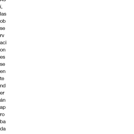
í,
las
ob
se
rv
aci
on
es
se
en
te
nd
er
án
ap
ro
ba
da