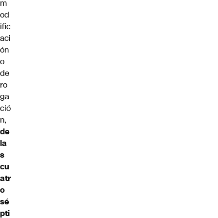
m
od
ific
aci
ón
o
de
ro
ga
ció
n,
de
la
s
cu
atr
o
sé
pti