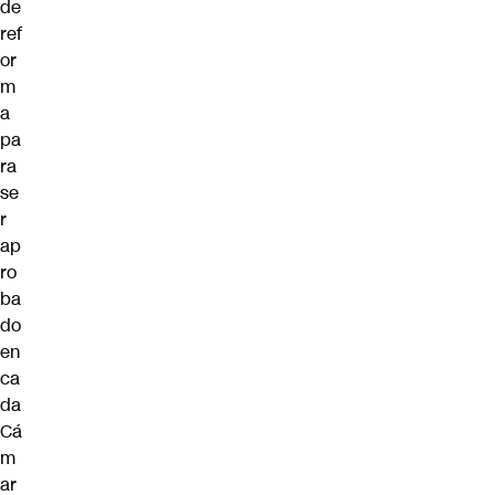
de
ref
or
m
a
pa
ra
se
r
ap
ro
ba
do
en
ca
da
Cá
m
ar