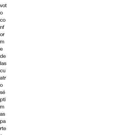
vot
o
co
nf
or
m
e
de
las
cu
atr
o
sé
pti
m
as
pa
rte