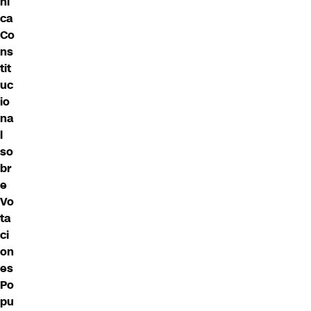
ni
ca
Co
ns
tit
uc
io
na
l
so
br
e
Vo
ta
ci
on
es
Po
pu