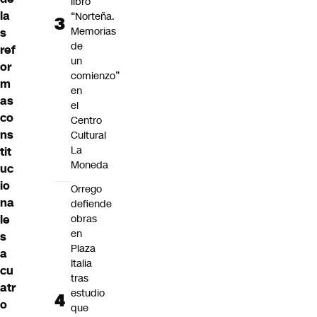
libro
la
“Norteña.
Memorias
s
de
ref
un
or
comienzo”
m
en
as
el
co
Centro
ns
Cultural
La
tit
Moneda
uc
io
Orrego
na
defiende
le
obras
en
s
Plaza
a
Italia
cu
tras
atr
estudio
o
que