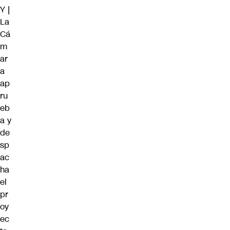
Y |
La
Cá
m
ar
a
ap
ru
eb
a y
de
sp
ac
ha
el
pr
oy
ec