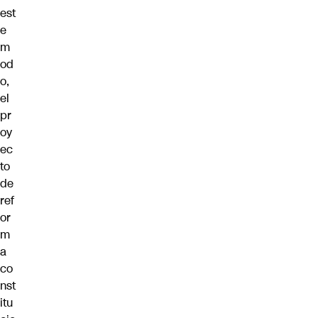
est
e
m
od
o,
el
pr
oy
ec
to
de
ref
or
m
a
co
nst
itu