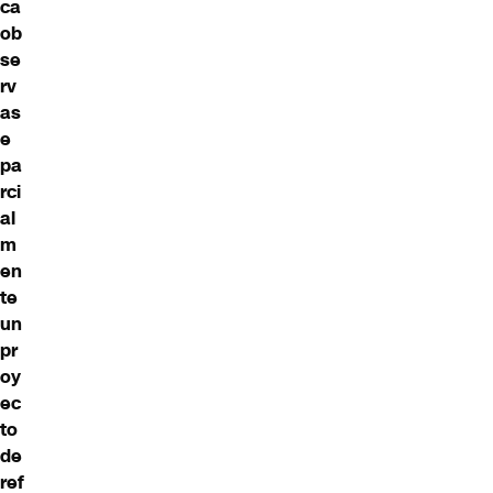
ca
ob
se
rv
as
e
pa
rci
al
m
en
te
un
pr
oy
ec
to
de
ref