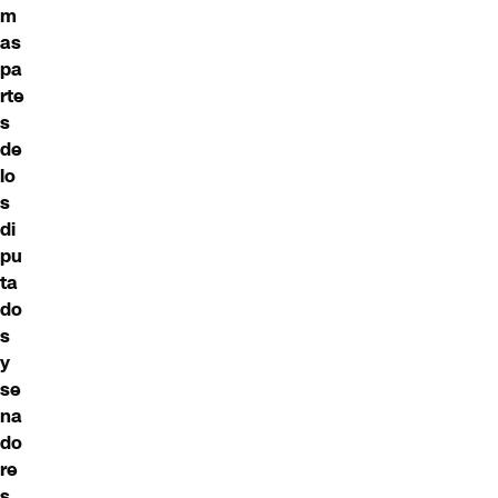
m
as
pa
rte
s
de
lo
s
di
pu
ta
do
s
y
se
na
do
re
s