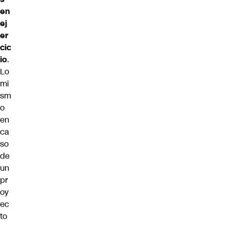
en
ej
er
cic
io
.
Lo
mi
sm
o
en
ca
so
de
un
pr
oy
ec
to