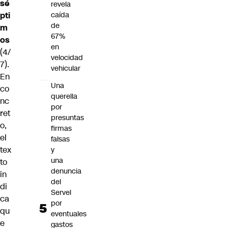
sé
revela
pti
caída
de
m
67%
os
en
(4/
velocidad
7).
vehicular
En
Una
co
querella
nc
por
ret
presuntas
o,
firmas
el
falsas
tex
y
una
to
denuncia
in
del
di
Servel
ca
por
qu
eventuales
e
gastos