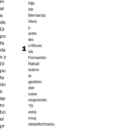
m
hija
ar
de
a
Bernarda
Vera
de
y
Di
ante
pu
las
ta
críticas
da
de
s y
Fernando
Di
Rabat
sobre
pu
la
ta
gestión
do
del
s
caso
ap
responde:
ro
"Él
bó
está
muy
el
desinformado,
pr