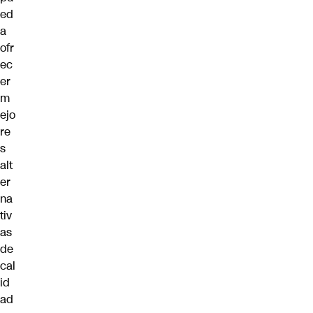
ed
a
ofr
ec
er
m
ejo
re
s
alt
er
na
tiv
as
de
cal
id
ad