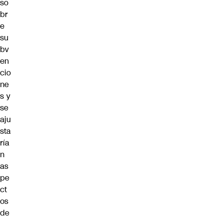
so
br
e
su
bv
en
cio
ne
s y
se
aju
sta
ría
n
as
pe
ct
os
de