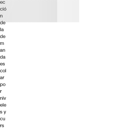
ec
ció
n
de
la
de
m
an
da
es
col
ar
po
r
niv
ele
s y
cu
rs