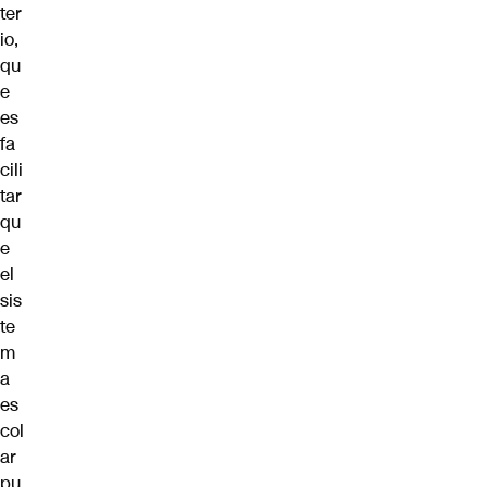
ter
io,
qu
e
es
fa
cili
tar
qu
e
el
sis
te
m
a
es
col
ar
pu