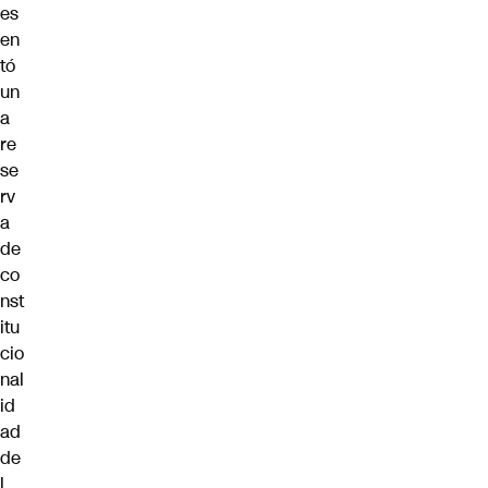
es
en
tó
un
a
re
se
rv
a
de
co
nst
itu
cio
nal
id
ad
de
l