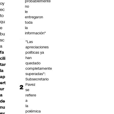
probablemente
oy
no
ec
le
to
entregaron
qu
toda
e
la
información"
bu
sc
"Las
a
apreciaciones
fa
políticas ya
han
cili
quedado
tar
completamente
la
superadas":
ap
Subsecretario
ert
Pavez
ur
se
a
refiere
a
de
la
nu
polémica
ev