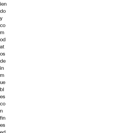
ien
do
y
co
m
od
at
os
de
in
m
ue
bl
es
co
n
fin
es
ed