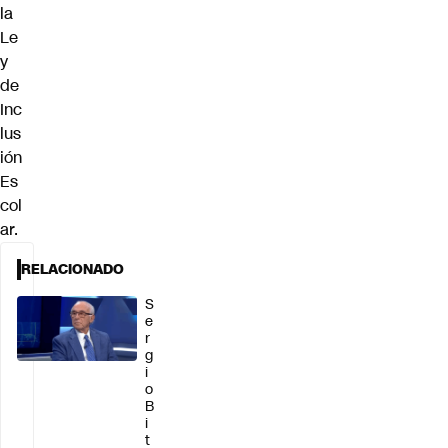
la
Le
y
de
Inc
lus
ión
Es
col
ar.
RELACIONADO
S
e
r
g
i
o
B
i
t