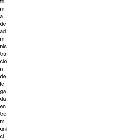
te
m
a
de
ad
mi
nis
tra
ció
n
de
le
ga
da
en
tre
m
uni
ci