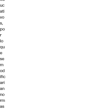
uc
ati
vo
s,
po
r
lo
qu
e
se
m
od
ific
arí
an
no
rm
as