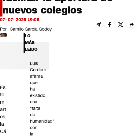
Futuro 360
nuevos colegios
Opinión
07- 07- 2026 19:05
Por
Camilo García Godoy
LO
MÁS
LEÍDO
Luis
Cordero
afirma
que
Es
ha
te
existido
m
una
"falta
art
de
es,
humanidad"
la
con
Cá
la