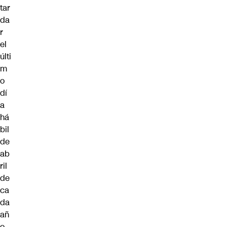
tar
da
r
el
últi
m
o
dí
a
há
bil
de
ab
ril
de
ca
da
añ
o,