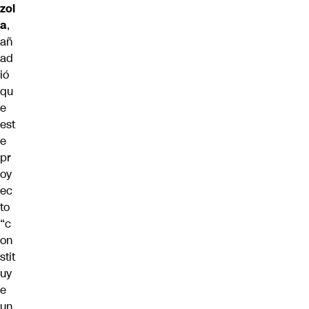
zol
a
,
añ
ad
ió
qu
e
est
e
pr
oy
ec
to
“c
on
stit
uy
e
un