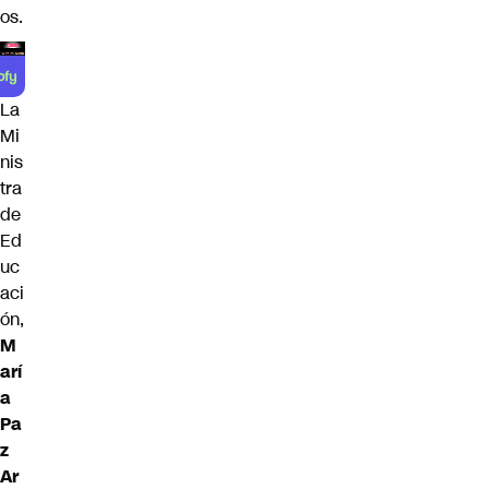
os.
La
Mi
nis
tra
de
Ed
uc
aci
ón,
M
arí
a
Pa
z
Ar