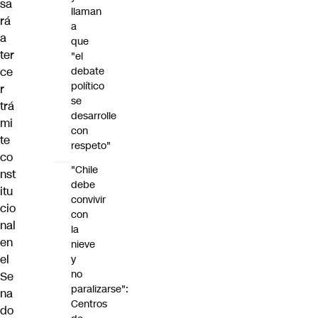
sa
llaman
rá
a
a
que
ter
"el
debate
ce
político
r
se
trá
desarrolle
mi
con
te
respeto"
co
"Chile
nst
debe
itu
convivir
cio
con
nal
la
en
nieve
el
y
no
Se
paralizarse":
na
Centros
do