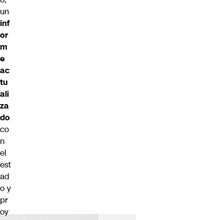
un
inf
or
m
e
ac
tu
ali
za
do
co
n
el
est
ad
o y
pr
oy