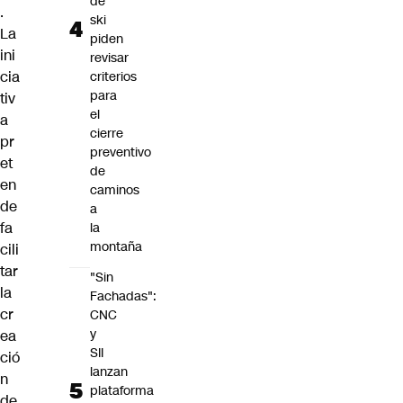
de
.
ski
La
piden
ini
revisar
cia
criterios
para
tiv
el
a
cierre
pr
preventivo
et
de
en
caminos
de
a
fa
la
montaña
cili
tar
"Sin
la
Fachadas":
cr
CNC
y
ea
SII
ció
lanzan
n
plataforma
de