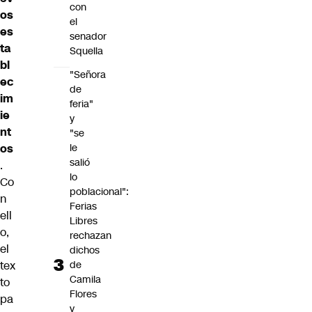
con
os
el
es
senador
ta
Squella
bl
"Señora
ec
de
im
feria"
ie
y
nt
"se
le
os
salió
.
lo
Co
poblacional":
n
Ferias
ell
Libres
o,
rechazan
el
dichos
de
tex
Camila
to
Flores
pa
y