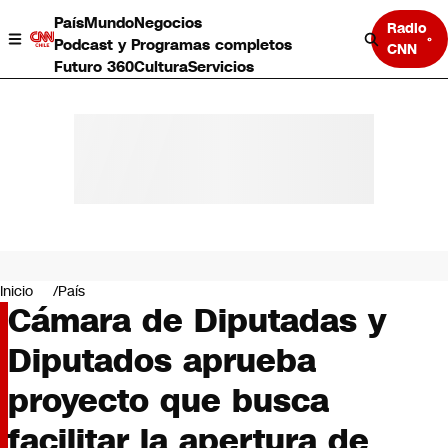
País
Mundo
Negocios
Radio
Podcast y Programas completos
CNN
Futuro 360
Cultura
Servicios
País
Mundo
Negocios
Inicio
País
Cámara de Diputadas y
Deportes
Programas completos
Diputados aprueba
Cultura
Servicios
proyecto que busca
Bits
CNN Data
facilitar la apertura de
CNN tiempo