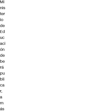
Mi
nis
ter
io
de
Ed
uc
aci
ón
de
be
rá
pu
bli
ca
r,
a
m
ás