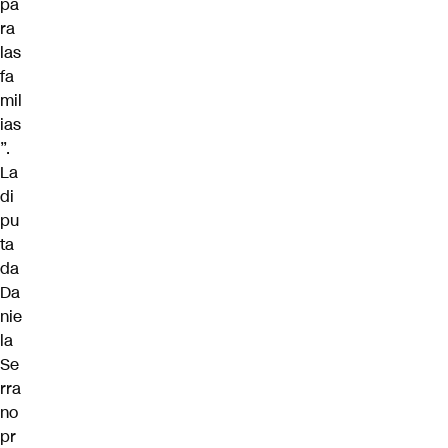
pa
ra
las
fa
mil
ias
”.
La
di
pu
ta
da
Da
nie
la
Se
rra
no
pr