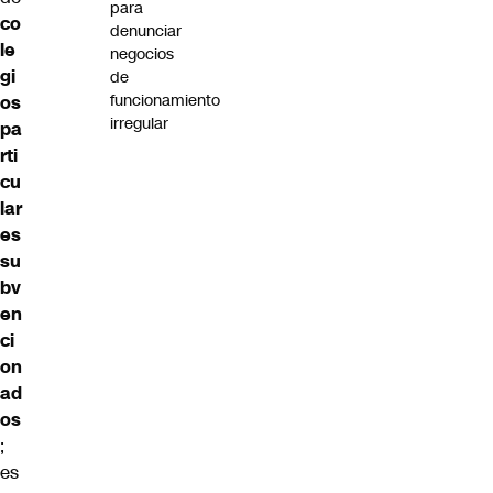
para
co
denunciar
le
negocios
gi
de
funcionamiento
os
irregular
pa
rti
cu
lar
es
su
bv
en
ci
on
ad
os
;
es