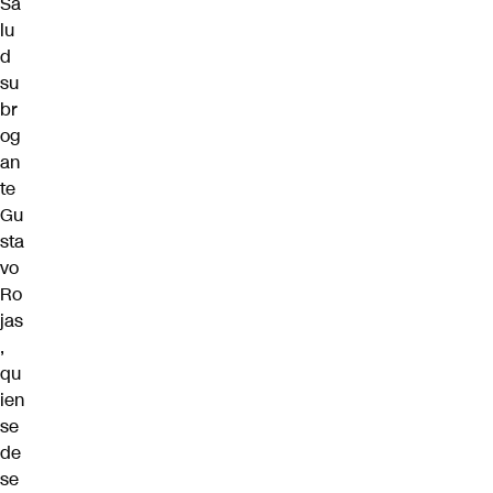
Sa
lu
d
su
br
og
an
te
Gu
sta
vo
Ro
jas
,
qu
ien
se
de
se