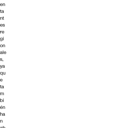
en
ta
nt
es
re
gi
on
ale
s,
ya
qu
e
ta
m
bi
én
ha
n
ab