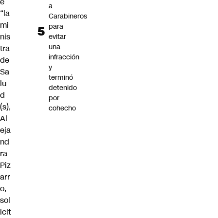
e
a
“la
Carabineros
mi
para
nis
evitar
una
tra
infracción
de
y
Sa
terminó
lu
detenido
d
por
(s),
cohecho
Al
eja
nd
ra
Piz
arr
o,
sol
icit