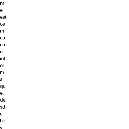
nt
e
est
os
m
es
es
e
inf
or
m
a
qu
e,
de
sd
e
ho
y