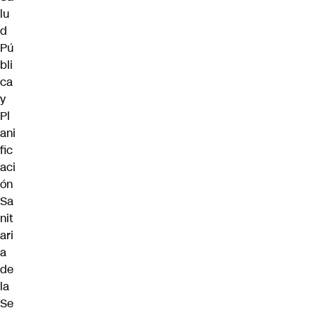
lu
d
Pú
bli
ca
y
Pl
ani
fic
aci
ón
Sa
nit
ari
a
de
la
Se