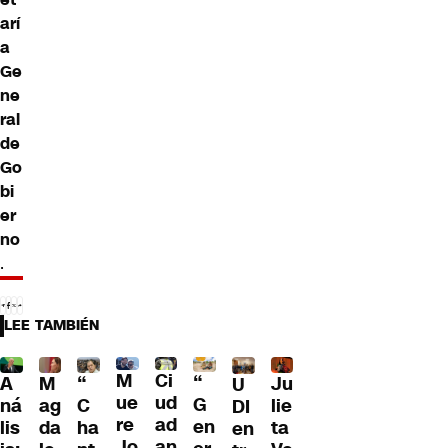
arí
a
Ge
ne
ral
de
Go
bi
er
no
.
LEE TAMBIÉN
M
Ci
“
A
M
Ju
“
U
ue
ud
G
ná
ag
lie
C
DI
re
ad
en
lis
da
ta
ha
en
Jo
an