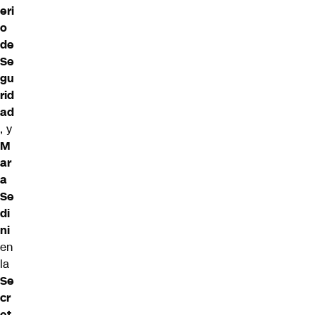
eri
o
de
Se
gu
rid
ad
, y
M
ar
a
Se
di
ni
en
la
Se
cr
et