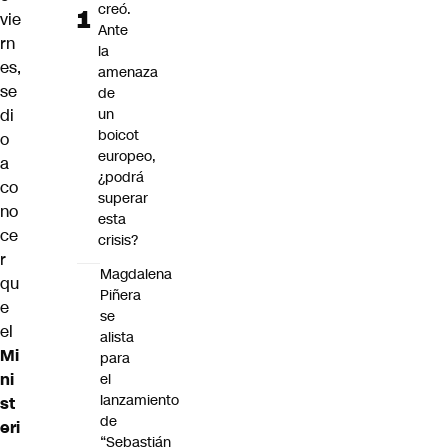
creó.
vie
Ante
rn
la
es,
amenaza
se
de
di
un
boicot
o
europeo,
a
¿podrá
co
superar
no
esta
ce
crisis?
r
Magdalena
qu
Piñera
e
se
el
alista
Mi
para
ni
el
lanzamiento
st
de
eri
“Sebastián