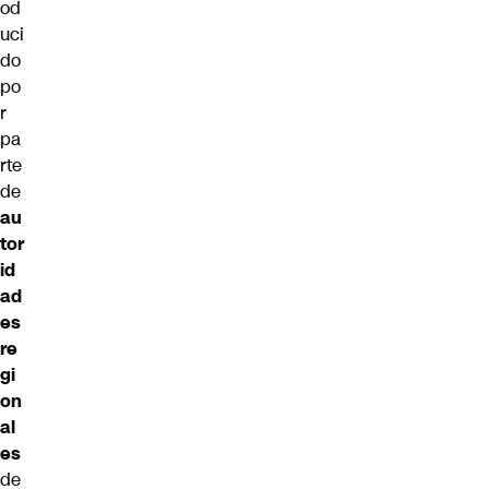
od
uci
do
po
r
pa
rte
de
au
tor
id
ad
es
re
gi
on
al
es
de