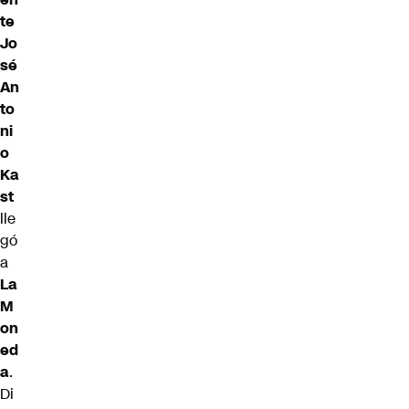
te
Jo
sé
An
to
ni
o
Ka
st
lle
gó
a
La
M
on
ed
a
.
Di