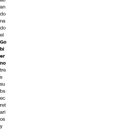
an
do
na
do
el
Go
bi
er
no
tre
s
su
bs
ec
ret
ari
os
y