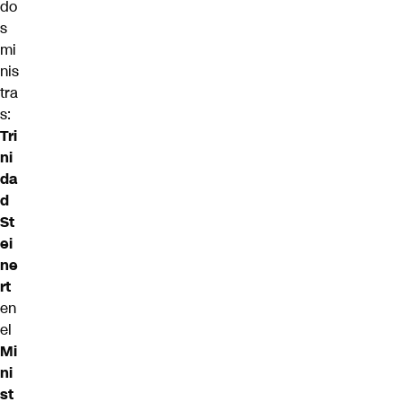
do
s
mi
nis
tra
s:
Tri
ni
da
d
St
ei
ne
rt
en
el
Mi
ni
st