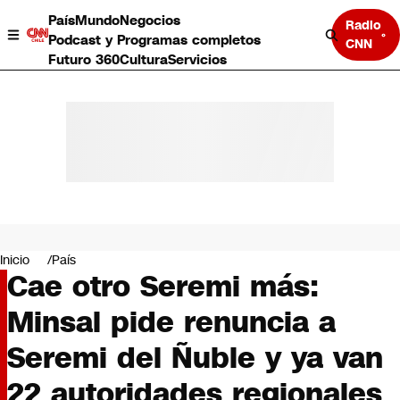
País
Mundo
Negocios
Radio
Podcast y Programas completos
CNN
Futuro 360
Cultura
Servicios
País
Mundo
Negocios
Inicio
País
Cae otro Seremi más:
Deportes
Programas completos
Minsal pide renuncia a
Cultura
Servicios
Seremi del Ñuble y ya van
Bits
CNN Data
22 autoridades regionales
CNN tiempo