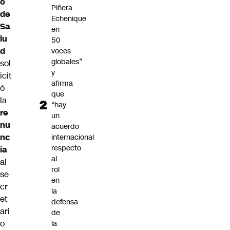
o
Piñera
de
Echenique
Sa
en
lu
50
d
voces
globales”
sol
y
icit
afirma
ó
que
la
“hay
re
un
nu
acuerdo
nc
internacional
respecto
ia
al
al
rol
se
en
cr
la
et
defensa
ari
de
o
la