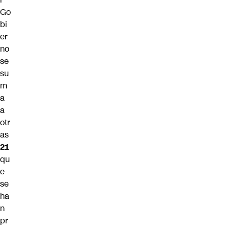
Go
bi
er
no
se
su
m
a
a
otr
as
21
qu
e
se
ha
n
pr