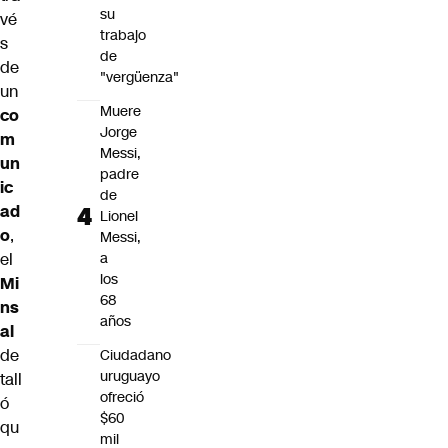
su
vé
trabajo
s
de
de
"vergüenza"
un
Muere
co
Jorge
m
Messi,
un
padre
ic
de
ad
Lionel
o
,
Messi,
el
a
los
Mi
68
ns
años
al
de
Ciudadano
uruguayo
tall
ofreció
ó
$60
qu
mil