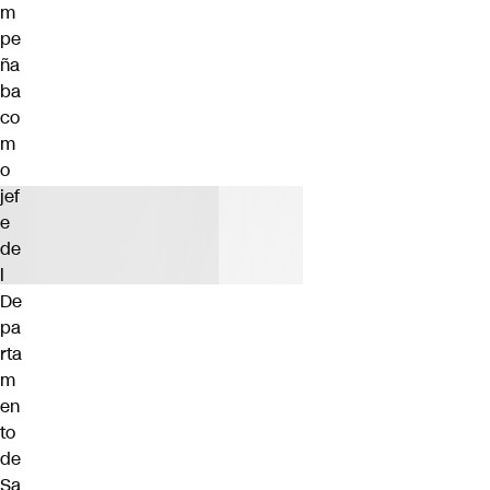
m
pe
ña
ba
co
m
o
jef
e
de
l
De
pa
rta
m
en
to
de
Sa