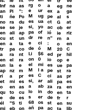
er
is:
le
Ve
nt
tr
rg
o
a
Inf
na
ne
as
eg
e
ur
ex
an
Pi
ga
”:
a
M
ug
pe
ti
ñe
s
Po
al
es
ua
ct
no
ra
at
du
G
si,
yo
ac
se
se
er
je
ob
pa
of
ió
en
ali
riz
ap
ie
dr
re
n”
cu
st
a
un
rn
e
ci
:
en
a
en
ta
o
de
ó
M
tr
pa
C
co
20
Li
$6
ed
a
ra
hil
nt
pr
on
0
io
en
el
e
ra
op
el
mi
es
un
la
pa
e
ue
M
l a
pe
ap
nz
ra
m
st
es
C
ci
ri
a
pr
pr
as
si,
ar
ali
et
mi
es
es
pa
a
ab
za
o
en
en
as
ra
lo
in
do
qu
to
ta
cu
en
s
er
de
e
de
r
es
fr
68
os
st
él
“S
su
ti
en
añ
pa
ac
mi
eb
lib
on
ta