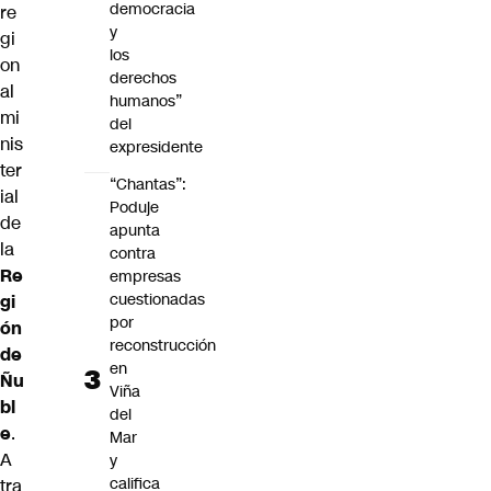
democracia
re
y
gi
los
on
derechos
al
humanos”
mi
del
nis
expresidente
ter
“Chantas”:
ial
Poduje
de
apunta
la
contra
Re
empresas
cuestionadas
gi
por
ón
reconstrucción
de
en
Ñu
Viña
bl
del
e
.
Mar
A
y
califica
tra