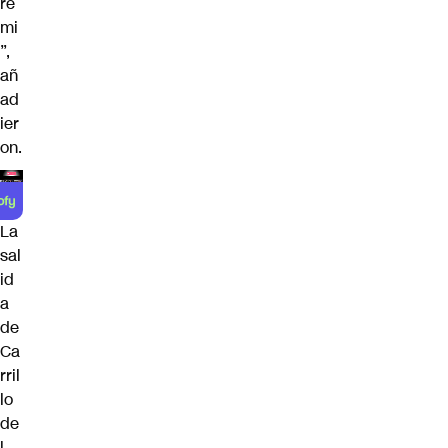
re
mi
”,
añ
ad
ier
on.
La
sal
id
a
de
Ca
rril
lo
de
l