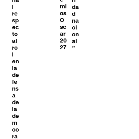
ri
mi
l
da
os
re
d
O
sp
na
sc
ec
ci
ar
to
on
20
al
al
27
ro
”
l
en
la
de
fe
ns
a
de
la
de
m
oc
ra