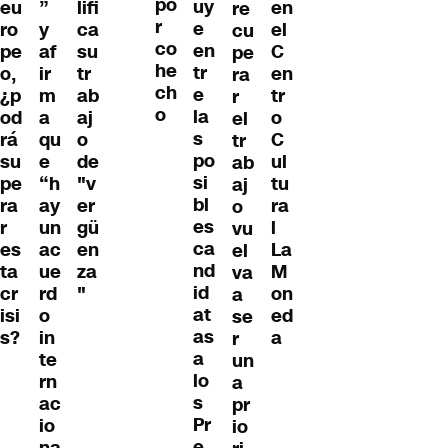
po
uy
eu
”
en
lifi
re
r
e
ro
y
el
ca
cu
co
en
pe
af
C
su
pe
he
tr
o,
ir
en
tr
ra
ch
e
¿p
m
tr
ab
r
o
la
od
a
o
aj
el
s
rá
qu
C
o
tr
po
su
e
ul
de
ab
si
pe
“h
tu
"v
aj
bl
ra
ay
ra
er
o
es
r
un
l
gü
vu
ca
es
ac
La
en
el
nd
ta
ue
M
za
va
id
cr
rd
on
"
a
at
isi
o
ed
se
as
s?
in
a
r
a
te
un
lo
rn
a
s
ac
pr
Pr
io
io
e
na