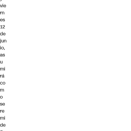
vie
rn
es
12
de
jun
io,
as
u
mi
rá
co
m
o
se
re
mi
de