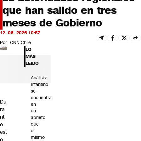
Futuro 360
que han salido en tres
Opinión
meses de Gobierno
12- 06- 2026 10:57
Por
CNN Chile
LO
MÁS
LEÍDO
Análisis:
Infantino
se
encuentra
Du
en
ra
un
nt
aprieto
e
que
él
est
mismo
e