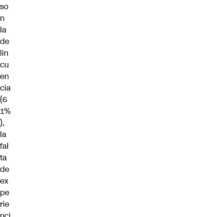
so
n
la
de
lin
cu
en
cia
(6
1%
),
la
fal
ta
de
ex
pe
rie
nci