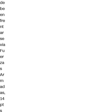
de
be
en
fre
nt
ar
se
vía
Fu
er
za
s
Ar
m
ad
as,
14
pt
s