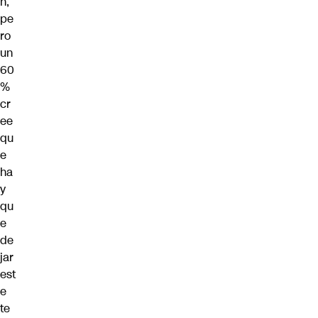
n
,
pe
ro
un
60
%
cr
ee
qu
e
ha
y
qu
e
de
jar
est
e
te