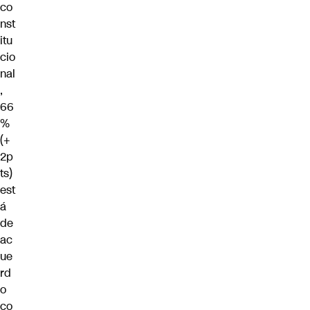
co
nst
itu
cio
nal
,
66
%
(+
2p
ts)
est
á
de
ac
ue
rd
o
co