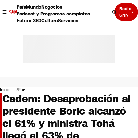
País
Mundo
Negocios
Radio
Podcast y Programas completos
CNN
Futuro 360
Cultura
Servicios
País
Mundo
Negocios
Inicio
País
Cadem: Desaprobación al
Deportes
Programas completos
presidente Boric alcanzó
Cultura
Servicios
el 61% y ministra Tohá
Bits
CNN Data
llegó al 63% de
CNN tiempo