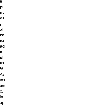
s
pu
nt
os
,
al
ca
nz
ad
o
el
61
%.
As
imi
sm
o,
la
ap