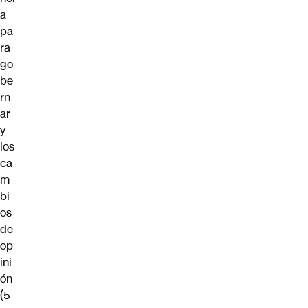
a
pa
ra
go
be
rn
ar
y
los
ca
m
bi
os
de
op
ini
ón
(5