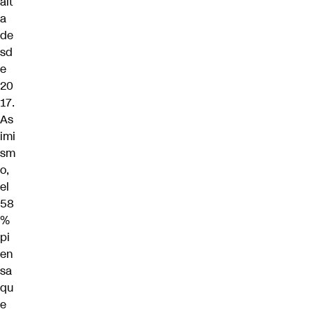
alt
a
de
sd
e
20
17.
As
imi
sm
o,
el
58
%
pi
en
sa
qu
e