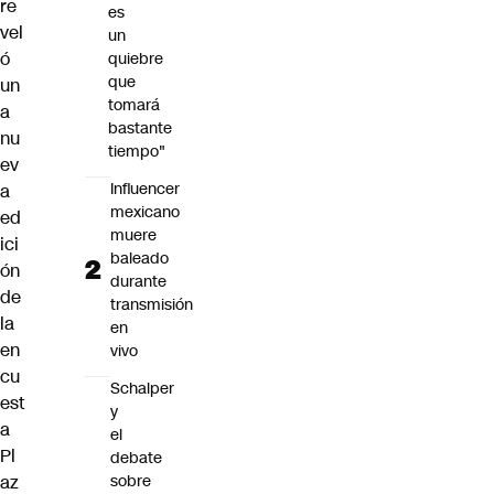
re
es
vel
un
ó
quiebre
que
un
tomará
a
bastante
nu
tiempo"
ev
Influencer
a
mexicano
ed
muere
ici
baleado
ón
durante
de
transmisión
la
en
en
vivo
cu
Schalper
est
y
a
el
Pl
debate
sobre
az