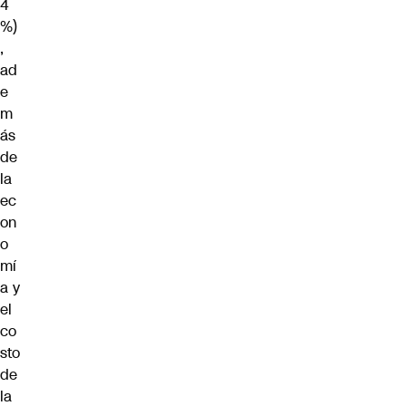
4
%)
,
ad
e
m
ás
de
la
ec
on
o
mí
a y
el
co
sto
de
la