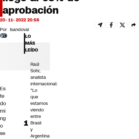
Futuro 360
aprobación
Opinión
20- 11- 2022 20:56
Por
lsandoval
LO
MÁS
LEÍDO
Raúl
Sohr,
analista
internacional:
Es
"Lo
te
que
do
estamos
viendo
mi
entre
ng
Brasil
o
y
se
Argentina