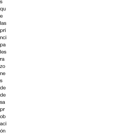
s
qu
e
las
pri
nci
pa
les
ra
zo
ne
s
de
de
sa
pr
ob
aci
ón