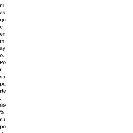
m
ás
qu
e
en
m
ay
o.
Po
r
su
pa
rte
,
89
%
su
po