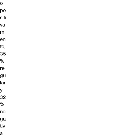
o
po
siti
va
m
en
te,
35
%
re
gu
lar
y
32
%
ne
ga
tiv
a