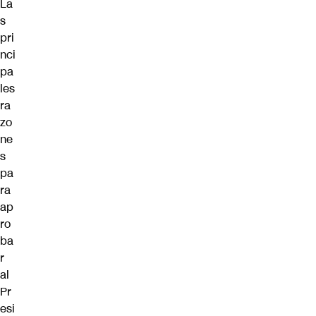
La
s
pri
nci
pa
les
ra
zo
ne
s
pa
ra
ap
ro
ba
r
al
Pr
esi