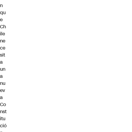
n
qu
e
Ch
ile
ne
ce
sit
a
un
a
nu
ev
a
Co
nst
itu
ció