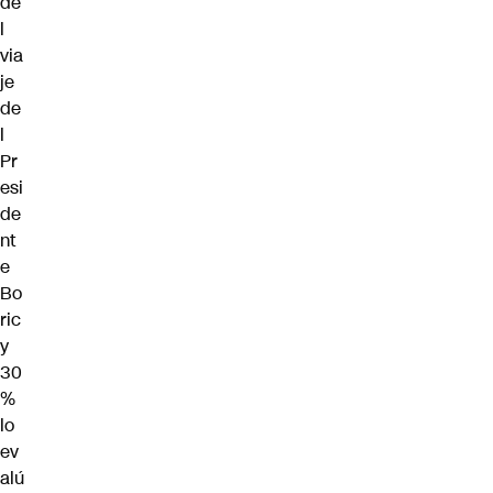
de
l
via
je
de
l
Pr
esi
de
nt
e
Bo
ric
y
30
%
lo
ev
alú