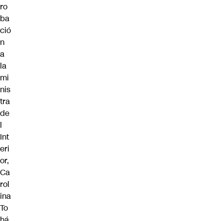
ro
ba
ció
n
a
la
mi
nis
tra
de
l
Int
eri
or,
Ca
rol
ina
To
há
,