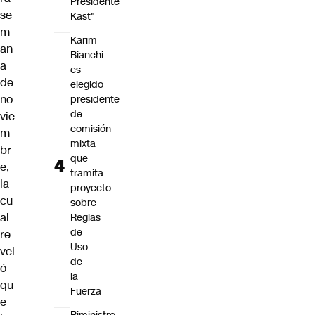
Presidente
se
Kast"
m
Karim
an
Bianchi
a
es
de
elegido
no
presidente
de
vie
comisión
m
mixta
br
que
e,
tramita
la
proyecto
cu
sobre
al
Reglas
de
re
Uso
vel
de
ó
la
qu
Fuerza
e