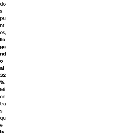
do
s
pu
nt
os,
lle
ga
nd
o
al
32
%
.
Mi
en
tra
s
qu
e
la