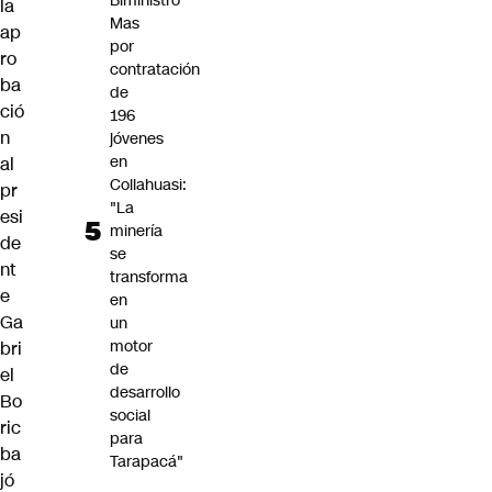
Biministro
la
Mas
ap
por
ro
contratación
ba
de
ció
196
n
jóvenes
en
al
Collahuasi:
pr
"La
esi
minería
de
se
nt
transforma
e
en
Ga
un
motor
bri
de
el
desarrollo
Bo
social
ric
para
ba
Tarapacá"
jó