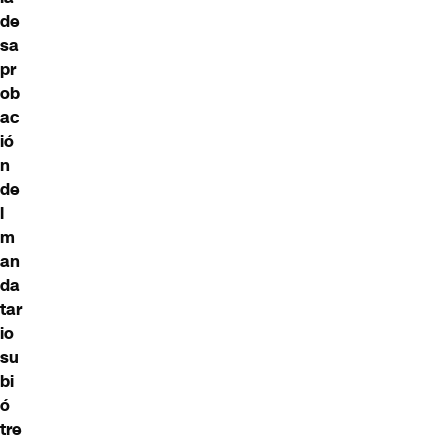
de
sa
pr
ob
ac
ió
n
de
l
m
an
da
tar
io
su
bi
ó
tre