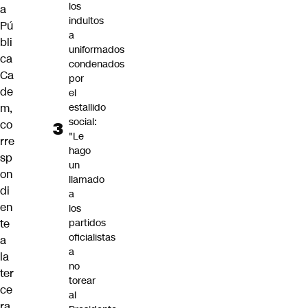
los
a
indultos
Pú
a
bli
uniformados
ca
condenados
Ca
por
de
el
estallido
m
,
social:
co
"Le
rre
hago
sp
un
on
llamado
di
a
en
los
partidos
te
oficialistas
a
a
la
no
ter
torear
ce
al
ra