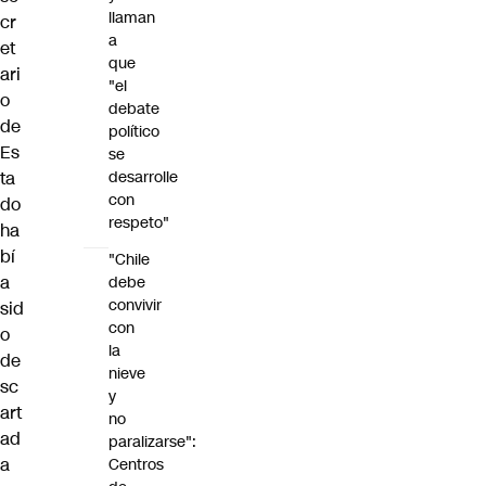
llaman
cr
a
et
que
ari
"el
o
debate
de
político
Es
se
ta
desarrolle
con
do
respeto"
ha
bí
"Chile
a
debe
convivir
sid
con
o
la
de
nieve
sc
y
art
no
ad
paralizarse":
a
Centros