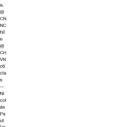
a.
@
CN
NC
hil
e
@
CH
VN
oti
cia
s
—
Ni
col
ás
Pa
ut