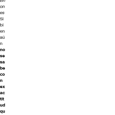
Bri
on
es
Si
bi
en
aú
n
no
se
sa
be
co
n
ex
ac
tit
ud
qu