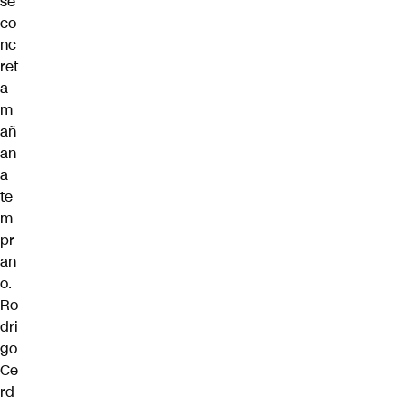
se
co
nc
ret
a
m
añ
an
a
te
m
pr
an
o.
Ro
dri
go
Ce
rd