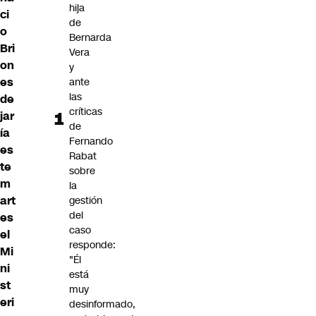
hija
ci
de
o
Bernarda
Bri
Vera
on
y
es
ante
las
de
críticas
jar
de
ía
Fernando
es
Rabat
te
sobre
m
la
art
gestión
del
es
caso
el
responde:
Mi
"Él
ni
está
st
muy
eri
desinformado,