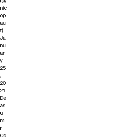
(@
nic
op
au
t)
Ja
nu
ar
y
25
,
20
21
De
as
u
mi
r
Ce