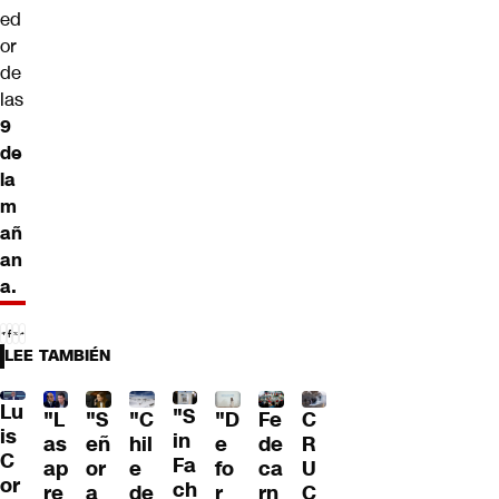
ed
or
de
las
9
de
la
m
añ
an
a.
LEE TAMBIÉN
Lu
"S
"L
"S
"C
"D
Fe
C
is
in
as
eñ
hil
e
de
R
C
Fa
ap
or
e
fo
ca
U
or
ch
re
a
de
r
rn
C