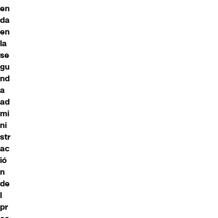
en
da
en
la
se
gu
nd
a
ad
mi
ni
str
ac
ió
n
de
l
pr