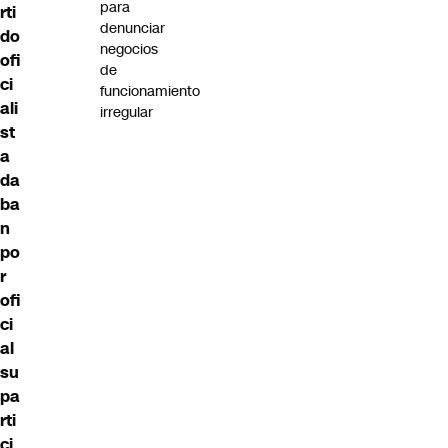
para
rti
denunciar
do
negocios
ofi
de
ci
funcionamiento
ali
irregular
st
a
da
ba
n
po
r
ofi
ci
al
su
pa
rti
ci