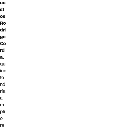
ue
st
os
Ro
dri
go
Ce
rd
a
,
qu
ien
te
nd
ría
a
m
pli
o
re