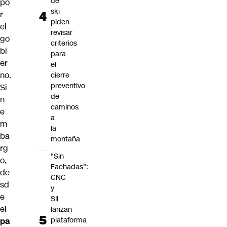
de
po
ski
r
piden
el
revisar
go
criterios
bi
para
er
el
no.
cierre
preventivo
Si
de
n
caminos
e
a
m
la
ba
montaña
rg
"Sin
o,
Fachadas":
de
CNC
sd
y
e
SII
el
lanzan
plataforma
pa