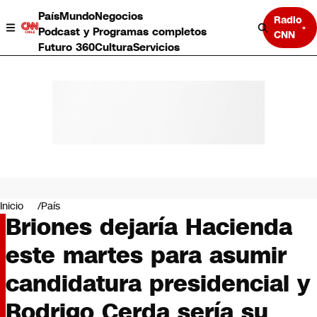
País
Mundo
Negocios
Radio
Podcast y Programas completos
CNN
Futuro 360
Cultura
Servicios
País
Mundo
Negocios
Inicio
País
Briones dejaría Hacienda
Deportes
Programas completos
este martes para asumir
Cultura
Servicios
candidatura presidencial y
Bits
CNN Data
Rodrigo Cerda sería su
CNN tiempo