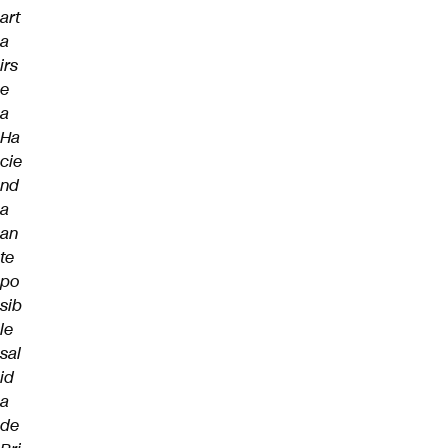
art
a
irs
e
a
Ha
cie
nd
a
an
te
po
sib
le
sal
id
a
de