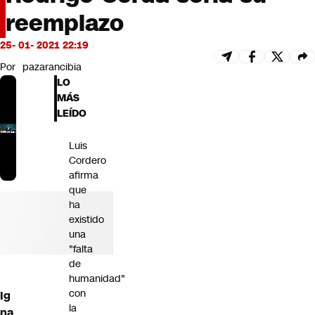
Futuro 360
reemplazo
Opinión
25- 01- 2021 22:19
Por
pazarancibia
LO
MÁS
LEÍDO
Luis
Cordero
afirma
que
ha
existido
una
"falta
de
humanidad"
con
Ig
la
na