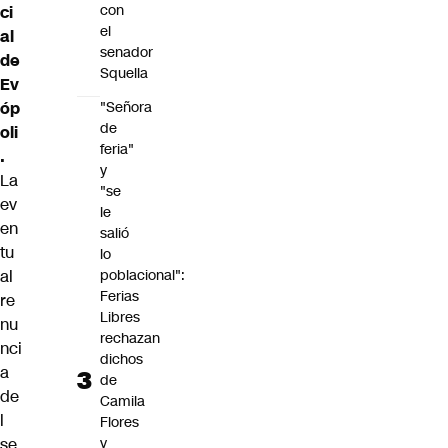
con
ci
el
al
senador
de
Squella
Ev
óp
"Señora
de
oli
feria"
.
y
La
"se
ev
le
en
salió
tu
lo
al
poblacional":
Ferias
re
Libres
nu
rechazan
nci
dichos
a
de
de
Camila
l
Flores
se
y