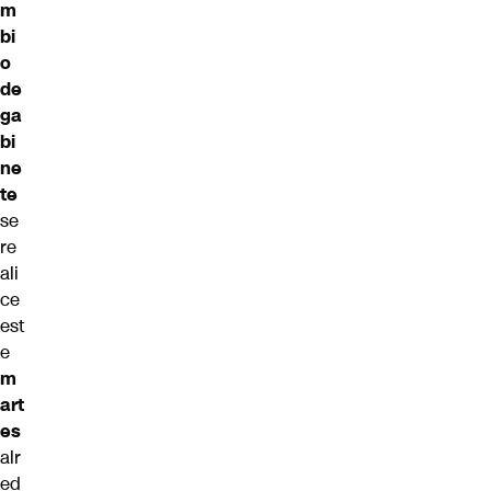
m
bi
o
de
ga
bi
ne
te
se
re
ali
ce
est
e
m
art
es
alr
ed