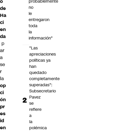
o
probablemente
no
de
le
Ha
entregaron
ci
toda
en
la
da
información"
p
"Las
ar
apreciaciones
a
políticas ya
se
han
r
quedado
la
completamente
superadas":
op
Subsecretario
ci
Pavez
ón
se
pr
refiere
es
a
id
la
en
polémica