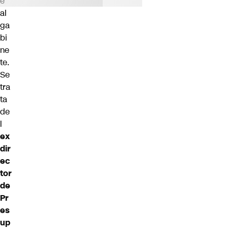
e
al
ga
bi
ne
te.
Se
tra
ta
de
l
ex
dir
ec
tor
de
Pr
es
up