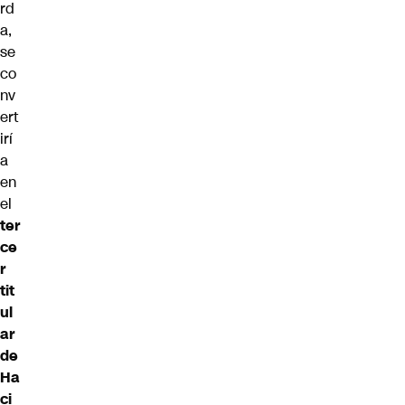
rd
a,
se
co
nv
ert
irí
a
en
el
ter
ce
r
tit
ul
ar
de
Ha
ci