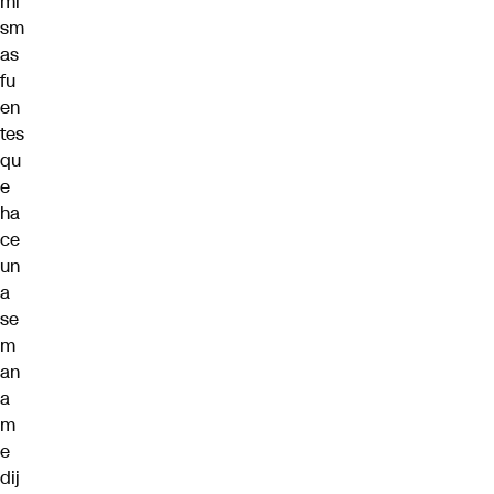
mi
sm
as
fu
en
tes
qu
e
ha
ce
un
a
se
m
an
a
m
e
dij