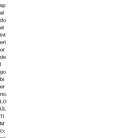
sp
al
do
al
int
eri
or
de
l
go
bi
er
no.
LO
ÚL
TI
M
O: