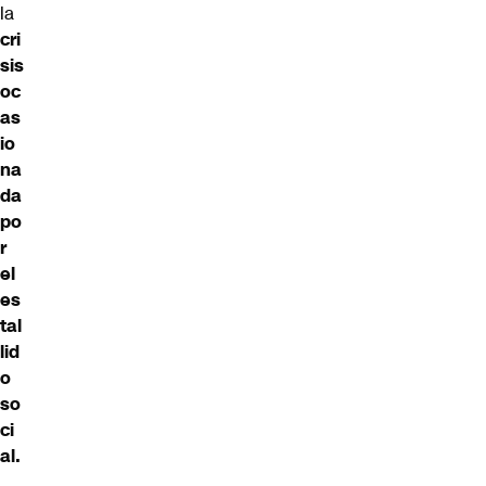
la
cri
sis
oc
as
io
na
da
po
r
el
es
tal
lid
o
so
ci
al.