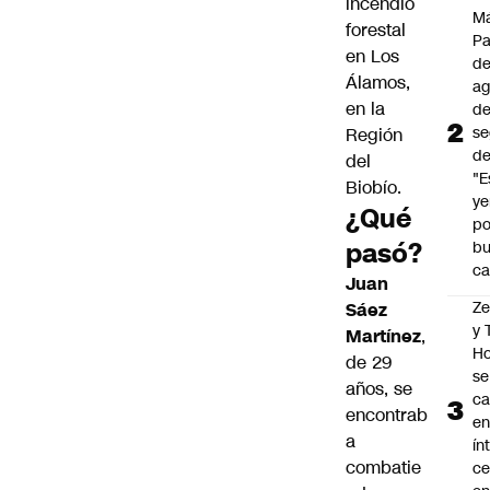
incendio
M
forestal
P
en Los
de
Álamos,
a
en la
d
se
Región
de
del
"E
Biobío
.
y
¿Qué
po
pasó?
b
ca
Juan
Z
Sáez
y
Martínez
,
Ho
de 29
se
años, se
c
encontrab
en
a
ín
combatie
ce