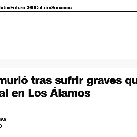
letos
Futuro 360
Cultura
Servicios
 murió tras sufrir graves
tal en Los Álamos
MÁS
O