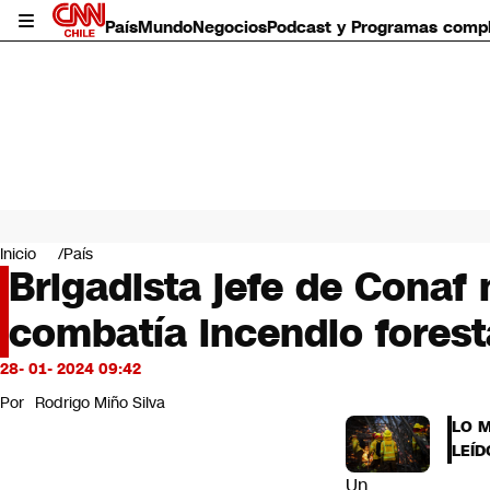
País
Mundo
Negocios
Podcast y Programas comp
País
Mundo
Inicio
País
Negocios
Brigadista jefe de Conaf
Deportes
combatía incendio fores
Programas completos
Cultura
Servicios
28- 01- 2024 09:42
Bits
Por
Rodrigo Miño Silva
CNN Data
LO 
CNN tiempo
LEÍD
Futuro 360
Un
Opinión