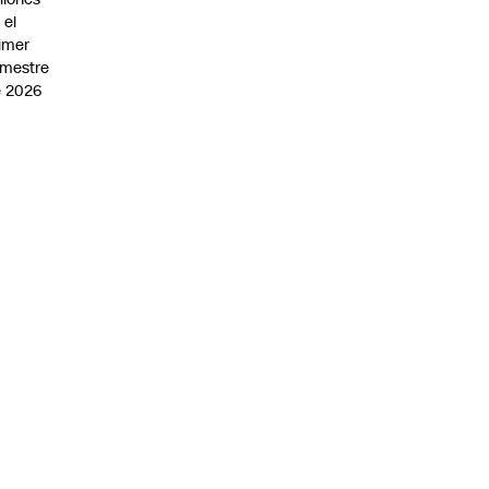
 el
imer
mestre
 2026