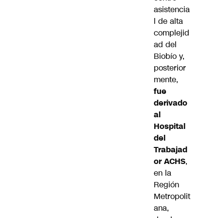
asistencia
l de alta
complejid
ad del
Biobío y,
posterior
mente,
fue
derivado
al
Hospital
del
Trabajad
or ACHS
,
en la
Región
Metropolit
ana,