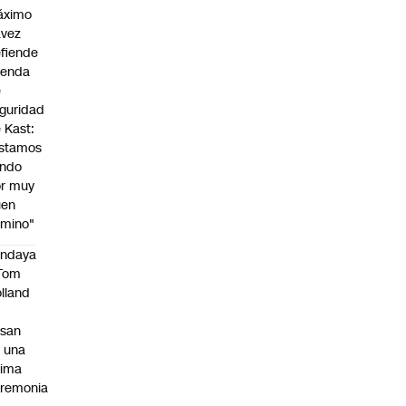
áximo
avez
fiende
genda
e
guridad
 Kast:
stamos
endo
r muy
uen
mino"
endaya
 Tom
lland
asan
 una
tima
remonia