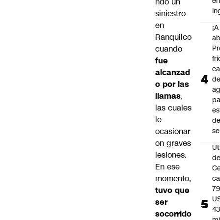
e
ndo un
In
siniestro
en
¡A
Ranquilco
ab
cuando
Pr
frí
fue
ca
alcanzad
d
o por las
ag
llamas
,
pa
las cuales
es
le
d
ocasionar
s
on graves
Ut
lesiones.
d
En ese
C
momento,
c
79
tuvo que
U
ser
43
socorrido
mi