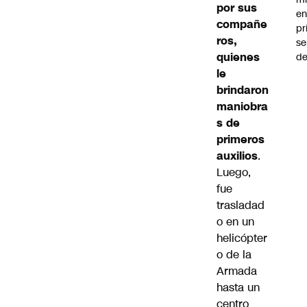
por sus
en
compañe
pr
ros,
se
quienes
de
le
brindaron
maniobra
s de
primeros
auxilios
.
Luego,
fue
trasladad
o en un
helicópter
o de la
Armada
hasta un
centro