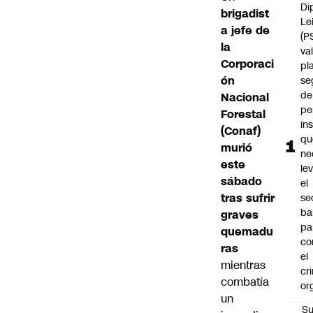
Di
brigadist
Le
a jefe de
(P
la
va
Corporaci
pl
ón
se
de
Nacional
pe
Forestal
in
(Conaf)
qu
murió
ne
este
le
sábado
el
tras sufrir
se
ba
graves
pa
quemadu
co
ras
el
mientras
cr
combatía
or
un
Su