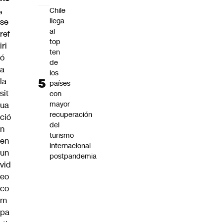
,
Chile
llega
se
al
ref
top
iri
ten
ó
de
a
los
la
países
sit
con
mayor
ua
recuperación
ció
del
n
turismo
en
internacional
un
postpandemia
vid
eo
co
m
pa