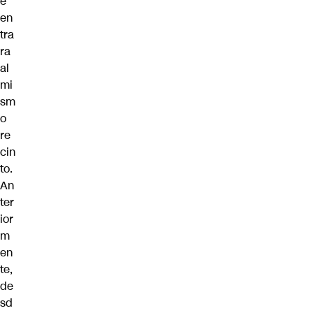
e
en
tra
ra
al
mi
sm
o
re
cin
to.
An
ter
ior
m
en
te,
de
sd