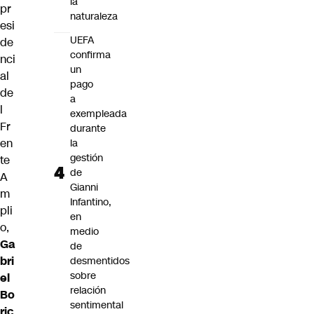
la
pr
naturaleza
esi
UEFA
de
confirma
nci
un
al
pago
de
a
l
exempleada
Fr
durante
en
la
gestión
te
de
A
Gianni
m
Infantino,
pli
en
o,
medio
Ga
de
bri
desmentidos
sobre
el
relación
Bo
sentimental
ric