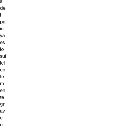
s
de
l
pa
ís,
ya
es
lo
suf
ici
en
te
m
en
te
gr
av
e
e