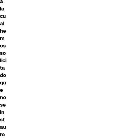
a
la
cu
al
he
m
os
so
lici
ta
do
qu
e
no
se
in
st
au
re