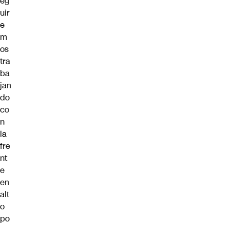
eg
uir
e
m
os
tra
ba
jan
do
co
n
la
fre
nt
e
en
alt
o
po