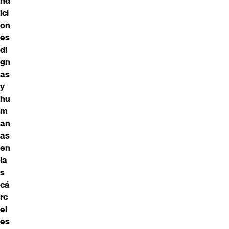
nd
ici
on
es
di
gn
as
y
hu
m
an
as
en
la
s
cá
rc
el
es