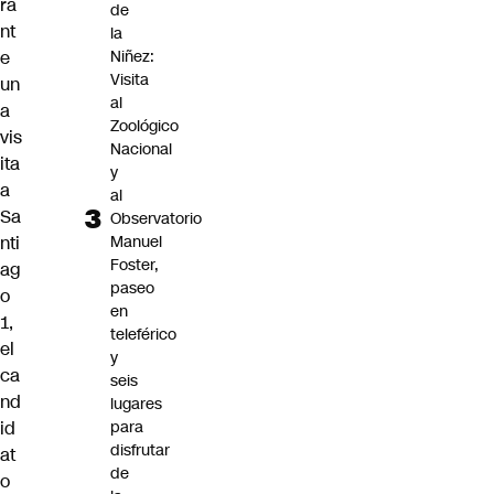
ra
de
nt
la
e
Niñez:
Visita
un
al
a
Zoológico
vis
Nacional
ita
y
a
al
Sa
Observatorio
nti
Manuel
Foster,
ag
paseo
o
en
1
,
teleférico
el
y
ca
seis
nd
lugares
id
para
disfrutar
at
de
o