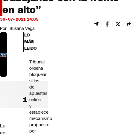
Futuro 360
en alto”
Opinión
30- 07- 2021 14:05
Por
Susana Vega
LO
MÁS
LEÍDO
Tribunal
ordena
bloquear
sitios
de
apuestas
online
y
establece
mecanismo
propuesto
Lu
por
eg