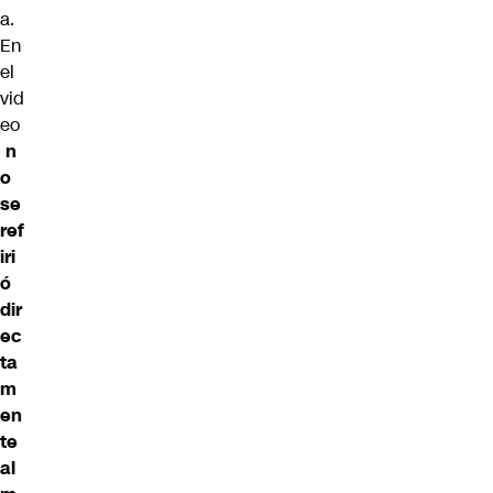
a.
En
el
vid
eo
n
o
se
ref
iri
ó
dir
ec
ta
m
en
te
al