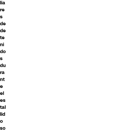
lia
re
s
de
de
te
ni
do
s
du
ra
nt
e
el
es
tal
lid
o
so