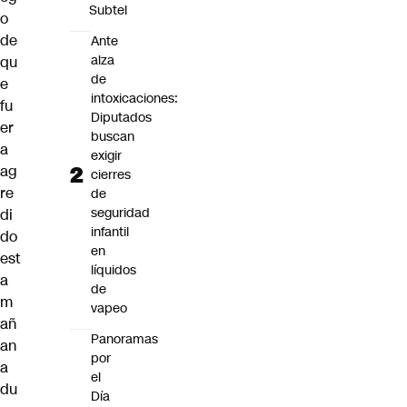
Subtel
o
de
Ante
alza
qu
de
e
intoxicaciones:
fu
Diputados
er
buscan
a
exigir
ag
cierres
re
de
seguridad
di
infantil
do
en
est
líquidos
a
de
m
vapeo
añ
Panoramas
an
por
a
el
du
Día