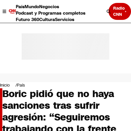
País
Mundo
Negocios
Radio
Podcast y Programas completos
CNN
Futuro 360
Cultura
Servicios
País
Mundo
Negocios
Inicio
País
Boric pidió que no haya
Deportes
Programas completos
sanciones tras sufrir
Cultura
Servicios
agresión: “Seguiremos
Bits
CNN Data
trabajando con la frente
CNN tiempo