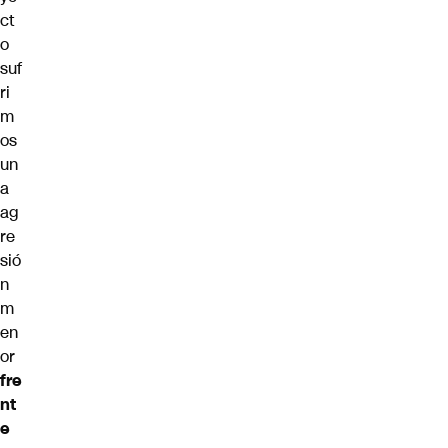
ct
o
suf
ri
m
os
un
a
ag
re
sió
n
m
en
or
fre
nt
e