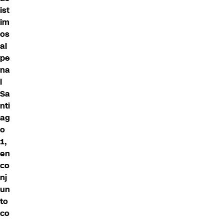
ist
im
os
al
pe
na
l
Sa
nti
ag
o
1,
en
co
nj
un
to
co