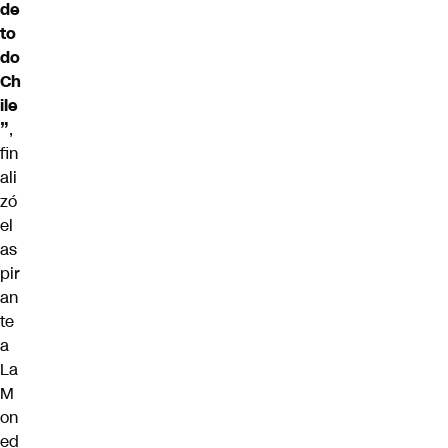
de
to
do
Ch
ile
”
,
fin
ali
zó
el
as
pir
an
te
a
La
M
on
ed