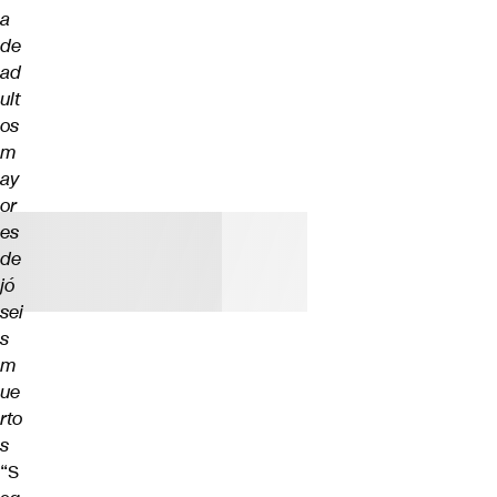
a
de
ad
ult
os
m
ay
or
es
de
jó
sei
s
m
ue
rto
s
“S