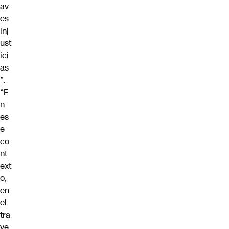
av
es
inj
ust
ici
as
”.
“E
n
es
e
co
nt
ext
o,
en
el
tra
ye