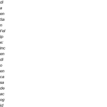
di
a
en
Sa
n
Fel
ip
e:
Inc
en
di
o
en
ca
sa
de
ac
og
id