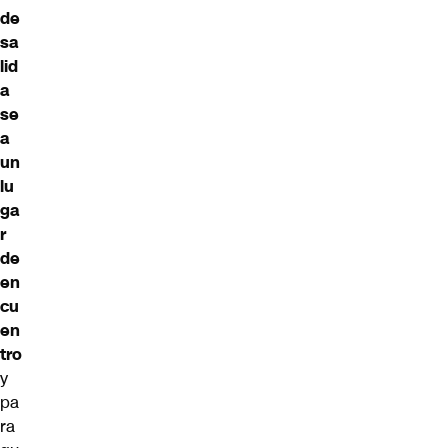
de
sa
lid
a
se
a
un
lu
ga
r
de
en
cu
en
tro
y
pa
ra