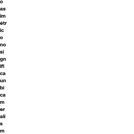
o
as
im
étr
ic
o
no
si
gn
ifi
ca
un
bi
ca
m
er
ali
s
m