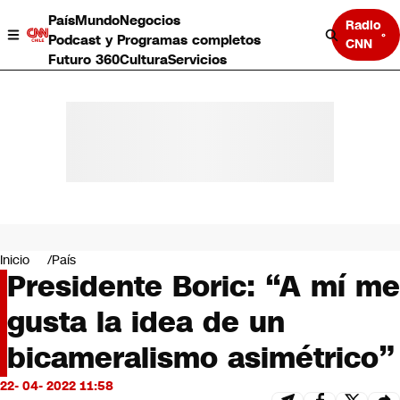
País
Mundo
Negocios
Radio
Podcast y Programas completos
CNN
Futuro 360
Cultura
Servicios
País
Mundo
Negocios
Inicio
País
Presidente Boric: “A mí me
Deportes
Programas completos
gusta la idea de un
Cultura
Servicios
bicameralismo asimétrico”
Bits
CNN Data
22- 04- 2022 11:58
CNN tiempo