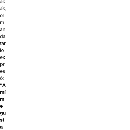
ac
án
,
el
m
an
da
tar
io
ex
pr
es
ó:
“A
mí
m
e
gu
st
a