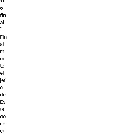
xt
o
fin
al
”
.
Fin
al
m
en
te,
el
jef
e
de
Es
ta
do
as
eg