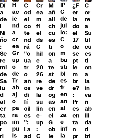
H
IP
Dí
¿F
C
Cr
M
C
ac
C
a
er
od
ea
añ
or
ie
de
de
ia
el
m
ali
re
nd
jul
l
do
co
fi
ch
a
a
io:
Ni
el
te
el
cu
Su
cr
C
ño
17
nd
ds
es
til
ea
o
:
de
rá
C
ti
cu
Gr
m
Se
se
"c
hil
on
es
up
bu
re
pt
ua
e
a
ti
o
sti
mi
ie
tr
20
te
on
de
bl
de
m
o
26
st
a
Tr
es
Sa
br
añ
re
de
la
ab
fr
lu
e?
os
ve
dr
in
aj
en
d
:
di
la
og
va
o
an
al
Pr
fí
su
as
ri
pa
al
er
es
cil
lin
en
ab
ra
za
ta
en
es
e-
el
ili
im
e
po
ta
":
up
G
da
pu
inf
r
n
La
:
ob
d
ls
la
ri
pr
ad
C
ie
tri