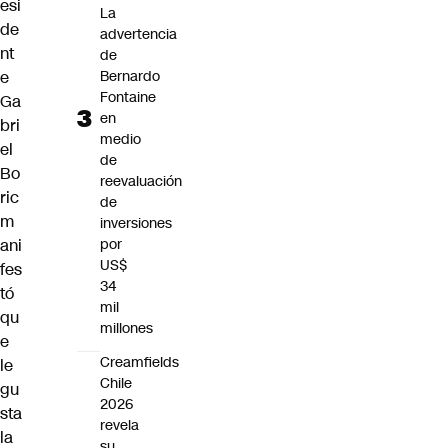
esi
La
de
advertencia
nt
de
Bernardo
e
Fontaine
Ga
en
bri
medio
el
de
Bo
reevaluación
ric
de
m
inversiones
por
ani
US$
fes
34
tó
mil
qu
millones
e
Creamfields
le
Chile
gu
2026
sta
revela
la
su