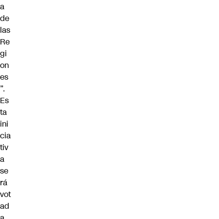
a
de
las
Re
gi
on
es
”.
Es
ta
ini
cia
tiv
a
se
rá
vot
ad
a