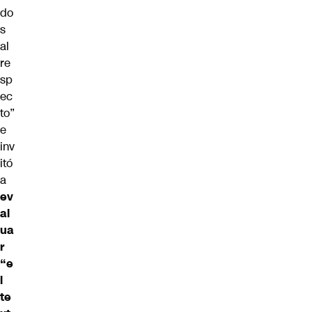
do
s
al
re
sp
ec
to”
e
inv
itó
a
ev
al
ua
r
“e
l
te