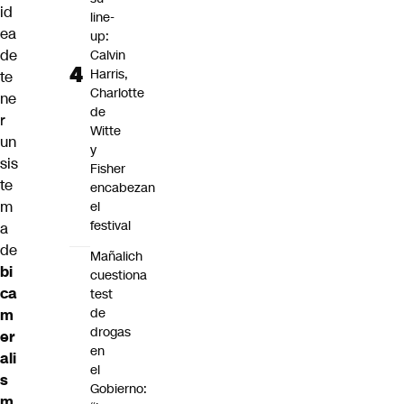
id
line-
ea
up:
de
Calvin
Harris,
te
Charlotte
ne
de
r
Witte
un
y
sis
Fisher
te
encabezan
m
el
festival
a
de
Mañalich
bi
cuestiona
ca
test
de
m
drogas
er
en
ali
el
s
Gobierno:
m