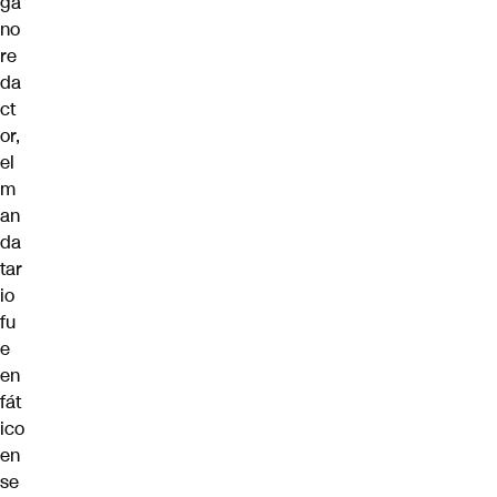
ga
no
re
da
ct
or,
el
m
an
da
tar
io
fu
e
en
fát
ico
en
se