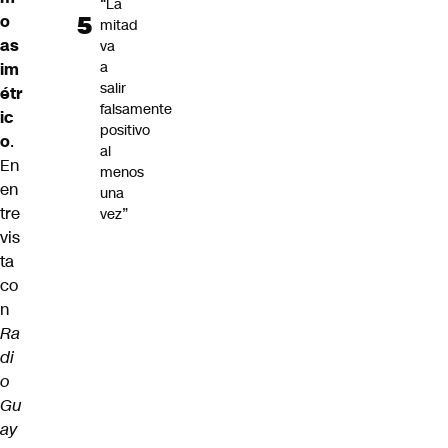
“La
o
mitad
as
va
a
im
salir
étr
falsamente
ic
positivo
o
.
al
En
menos
en
una
tre
vez”
vis
ta
co
n
Ra
di
o
Gu
ay