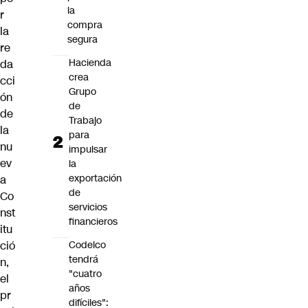
la
r
compra
la
segura
re
Hacienda
da
crea
cci
Grupo
ón
de
de
Trabajo
la
para
nu
impulsar
ev
la
exportación
a
de
Co
servicios
nst
financieros
itu
Codelco
ció
tendrá
n,
"cuatro
el
años
pr
difíciles":