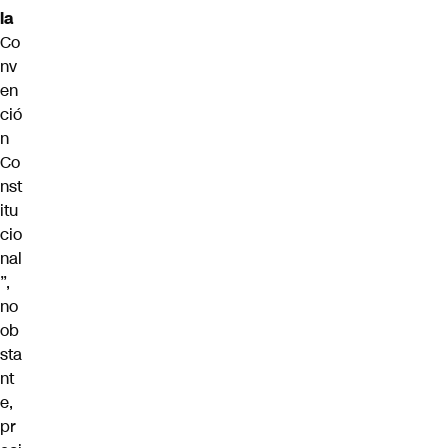
la
Co
nv
en
ció
n
Co
nst
itu
cio
nal
”,
no
ob
sta
nt
e,
pr