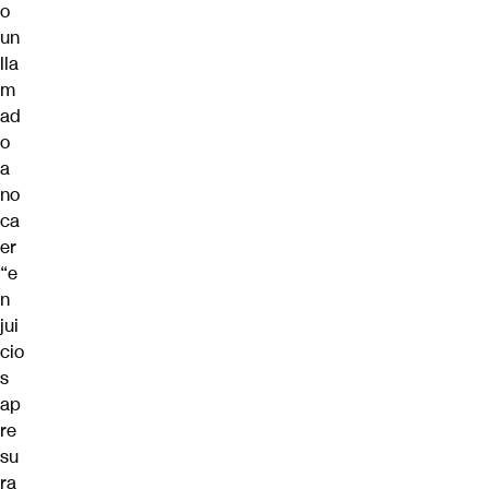
o
un
lla
m
ad
o
a
no
ca
er
“e
n
jui
cio
s
ap
re
su
ra