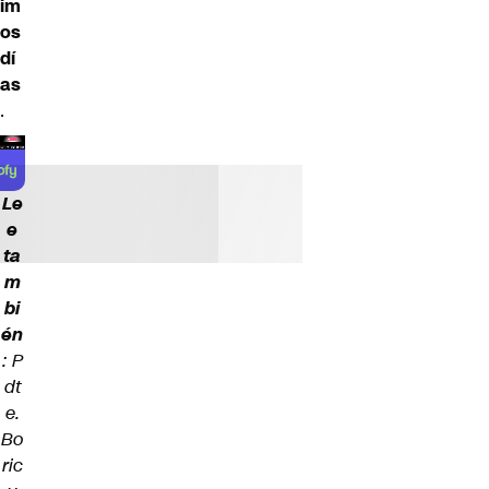
im
os
dí
as
.
Le
e
ta
m
bi
én
:
P
dt
e.
Bo
ric