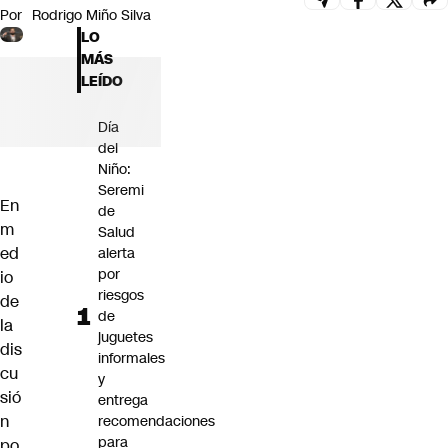
Por
Rodrigo Miño Silva
Futuro 360
LO
Opinión
MÁS
LEÍDO
Día
del
Niño:
Seremi
En
de
m
Salud
ed
alerta
por
io
riesgos
de
de
la
juguetes
dis
informales
cu
y
sió
entrega
n
recomendaciones
para
po