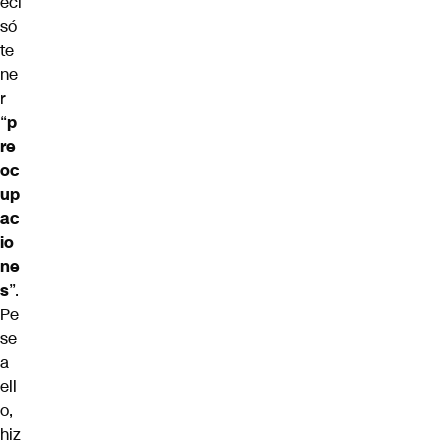
eci
só
te
ne
r
“
p
re
oc
up
ac
io
ne
s
”.
Pe
se
a
ell
o,
hiz