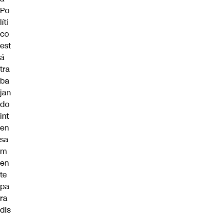
Po
líti
co
est
á
tra
ba
jan
do
int
en
sa
m
en
te
pa
ra
dis