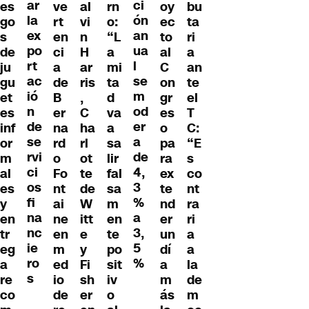
ar
ci
es
oy
ve
al
rn
bu
la
ón
go
ec
rt
vi
o:
ta
ex
an
s
to
en
n
“L
ri
po
ua
de
al
ci
H
a
a
rt
l
ju
C
a
ar
mi
an
ac
se
gu
on
de
ris
ta
te
ió
m
et
gr
B
,
d
el
n
od
es
es
er
C
va
T
de
er
inf
o
na
ha
a
C:
se
a
or
pa
rd
rl
sa
“E
rvi
de
m
ra
o
ot
lir
s
ci
4,
al
ex
Fo
te
fal
co
os
3
es
te
nt
de
sa
nt
fi
%
y
nd
ai
W
m
ra
na
a
en
er
ne
itt
en
ri
nc
3,
tr
un
en
e
te
a
ie
5
eg
dí
m
y
po
a
ro
%
a
a
ed
Fi
sit
la
s
re
m
io
sh
iv
de
co
ás
de
er
o
m