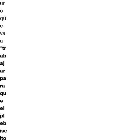
ur
ó
qu
e
va
a
“
tr
ab
aj
ar
pa
ra
qu
e
el
pl
eb
isc
ito