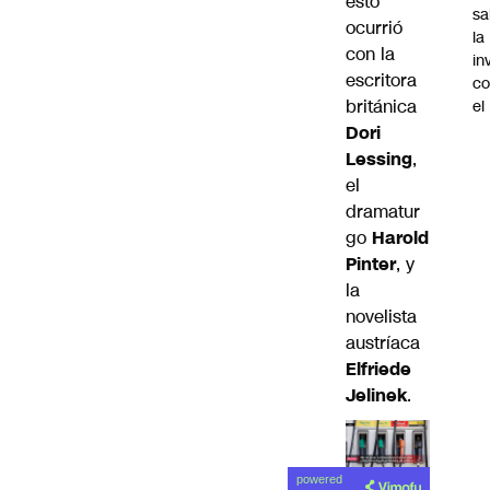
esto
sa
ocurrió
la
con la
in
escritora
co
británica
el
Dori
Lessing
,
el
dramatur
go
Harold
Pinter
, y
la
novelista
austríaca
Elfriede
Jelinek
.
powered