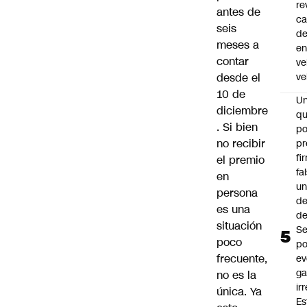
re
antes de
ca
seis
d
meses a
e
contar
ve
desde el
ve
10 de
U
diciembre
qu
. Si bien
po
no recibir
pr
fi
el premio
fa
en
u
persona
de
es una
de
situación
Se
poco
po
frecuente,
ev
ga
no es la
ir
única. Ya
Es