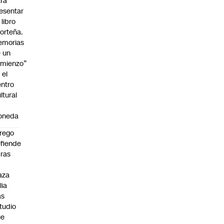
ra
esentar
 libro
orteña.
emorias
 un
mienzo”
 el
ntro
ltural
a
oneda
rego
fiende
ras
n
aza
lia
as
tudio
ue