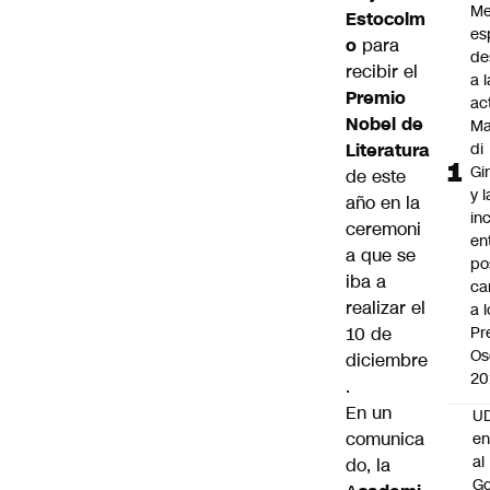
Me
Estocolm
es
o
para
de
recibir el
a l
Premio
ac
Nobel de
Ma
Literatura
di
Gi
de este
y l
año en la
in
ceremoni
en
a que se
po
iba a
ca
realizar el
a 
10 de
Pr
Os
diciembre
20
.
En un
UD
comunica
en
al
do, la
Go