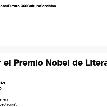
letos
Futuro 360
Cultura
Servicios
r el Premio Nobel de Liter
MÁS
O
enera
pectación”: