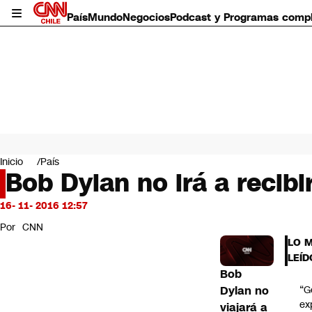
País
Mundo
Negocios
Podcast y Programas comp
País
Mundo
Inicio
País
Negocios
Bob Dylan no irá a recibi
Deportes
Programas completos
16- 11- 2016 12:57
Cultura
Por
CNN
Servicios
LO 
Bits
LEÍD
CNN Data
Bob
CNN tiempo
Dylan no
“G
Futuro 360
ex
viajará a
Opinión