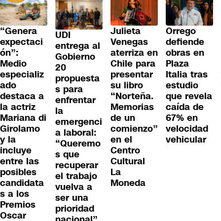
“Genera
Julieta
Orrego
UDI
expectaci
Venegas
defiende
entrega al
ón”:
aterriza en
obras en
Gobierno
Medio
Chile para
Plaza
20
especializ
presentar
Italia tras
propuesta
ado
su libro
estudio
s para
destaca a
“Norteña.
que revela
enfrentar
la actriz
Memorias
caída de
la
Mariana di
de un
67% en
emergenci
Girolamo
comienzo”
velocidad
a laboral:
y la
en el
vehicular
“Queremo
incluye
Centro
s que
entre las
Cultural
recuperar
posibles
La
el trabajo
candidata
Moneda
vuelva a
s a los
ser una
Premios
prioridad
Oscar
nacional”