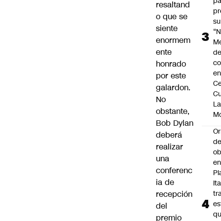
pa
resaltand
pr
o que se
su
siente
“N
enormem
M
ente
de
co
honrado
en
por este
Ce
galardon.
Cu
No
L
obstante,
M
Bob Dylan
Or
deberá
de
realizar
ob
una
e
conferenc
Pl
ia de
Ita
recepción
tr
es
del
q
premio