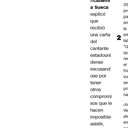
A
cademi
2
a Sueca
pr
explicó
pa
que
en
recibió
la
una carta
em
la
del
“
cantante
q
estadouni
re
dense
el
excusand
tr
ose por
vu
tener
se
pr
otros
na
compromi
sos que le
Ju
hacen
V
at
imposible
en
asistir,