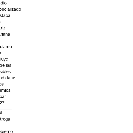
dio
pecializado
staca
a
triz
riana
rolamo
a
cluye
tre las
sibles
ndidatas
los
emios
car
27
I
trega
bierno