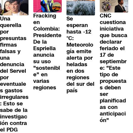
Fracking
CNC
Una
Se
en
cuestiona
querella
esperan
Colombia:
iniciativa
por
hasta -12
Presidente
que busca
presuntas
°C:
De la
declarar
firmas
Meteorolo
Espriella
feriado el
falsas y
gía emite
anuncia
17 de
una
alerta por
su uso
septiembr
denuncia
heladas
"sostenibl
e: "Este
del Servel
en dos
e" en
tipo de
por
regiones
varias
propuesta
eventuale
del sur del
regiones
s deben
s gastos
país
ser
irregulares
planificad
: Esto se
as con
sabe de la
anticipaci
investigac
ón"
ión contra
el PDG