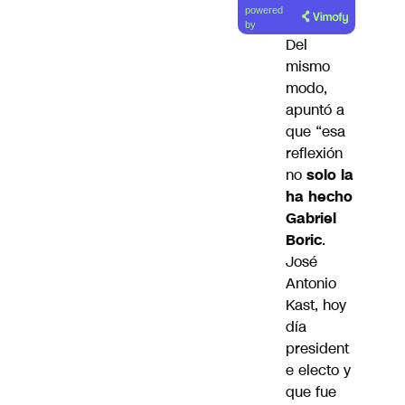
Lea el
powered
artículo
by
Del
mismo
modo,
apuntó a
que “esa
reflexión
no
solo la
ha hecho
Gabriel
Boric
.
José
Antonio
Kast, hoy
día
president
e electo y
que fue