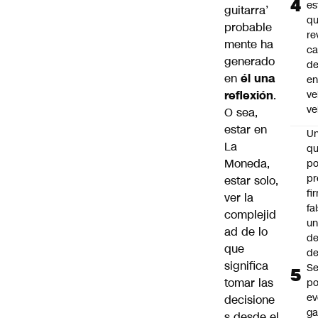
es
guitarra’
q
probable
re
mente ha
ca
generado
d
en
él una
e
reflexión
.
ve
ve
O sea,
estar en
U
La
qu
Moneda,
po
pr
estar solo,
fi
ver la
fa
complejid
u
ad de lo
de
que
de
significa
Se
tomar las
po
ev
decisione
ga
s desde el