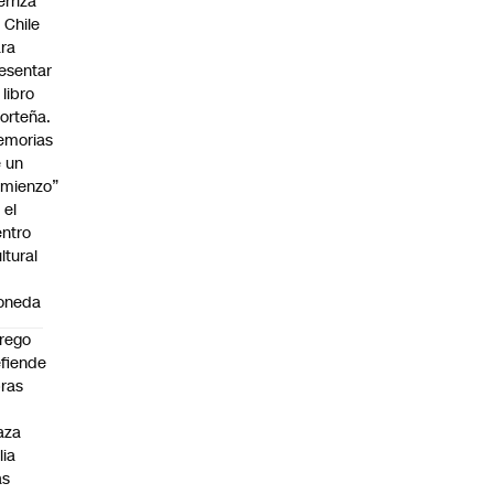
erriza
 Chile
ra
esentar
 libro
orteña.
emorias
 un
mienzo”
 el
ntro
ltural
a
oneda
rego
fiende
ras
n
aza
lia
as