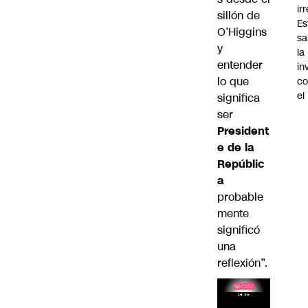
ir
sillón de
Es
O’Higgins
sa
y
la
entender
in
lo que
co
el
significa
ser
President
e de la
Repúblic
a
probable
mente
significó
una
reflexión”.