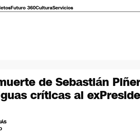
letos
Futuro 360
Cultura
Servicios
muerte de Sebastián Piñer
guas críticas al exPresid
MÁS
O