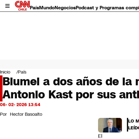
País
Mundo
Negocios
Podcast y Programas comp
País
Mundo
Inicio
País
Negocios
Blumel a dos años de la 
Deportes
Antonio Kast por sus anti
Programas completos
Cultura
Servicios
06- 02- 2026 13:54
Bits
Por
Hector Basoalto
CNN Data
LO 
CNN tiempo
LEÍD
Futuro 360
El
Opinión