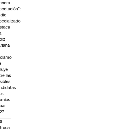
enera
pectación”:
dio
pecializado
staca
a
triz
riana
rolamo
a
cluye
tre las
sibles
ndidatas
los
emios
car
27
I
trega