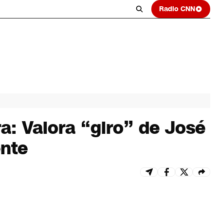
Radio CNN
a: Valora “giro” de José
ente