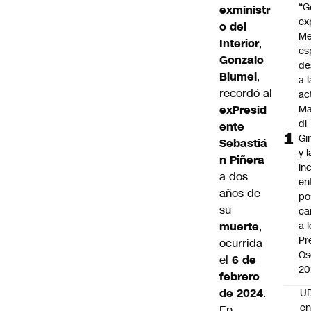
“G
exministr
ex
o del
Me
Interior
,
es
Gonzalo
de
Blumel
,
a l
recordó al
ac
exPresid
Ma
di
ente
Gi
Sebastiá
y l
n Piñera
in
a dos
en
años de
po
su
ca
muerte
,
a 
Pr
ocurrida
Os
el
6 de
20
febrero
de 2024
.
UD
en
En