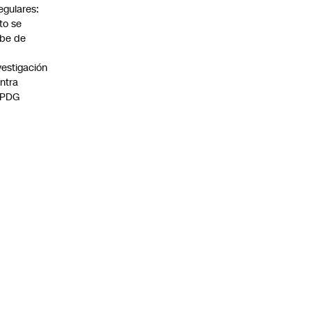
regulares:
to se
be de
vestigación
ntra
 PDG