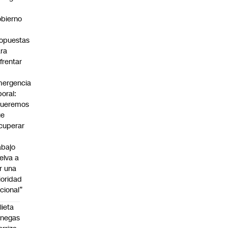
bierno
0
opuestas
ra
frentar
ergencia
boral:
Queremos
ue
cuperar
abajo
elva a
r una
ioridad
cional”
lieta
enegas