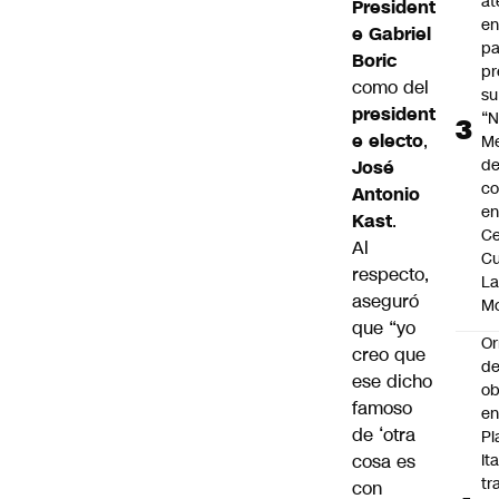
at
President
en
e Gabriel
pa
Boric
pr
como del
su
president
“N
e electo
,
M
de
José
co
Antonio
en
Kast
.
Ce
Al
Cu
respecto,
L
aseguró
M
que “yo
Or
creo que
de
ese dicho
ob
famoso
e
de ‘otra
Pl
cosa es
Ita
tr
con