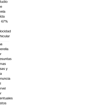
tudio
ue
vela
ída
e 67%
n
locidad
hicular
na
erella
r
esuntas
rmas
lsas y
na
nuncia
l
rvel
r
entuales
stos