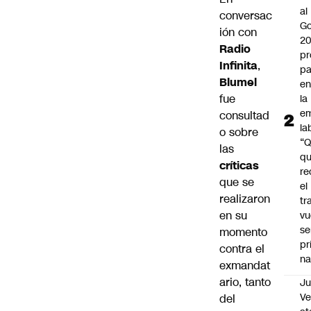
al
conversac
Go
ión con
2
Radio
pr
Infinita
,
pa
Blumel
en
fue
la
em
consultad
la
o sobre
“
las
q
críticas
re
que se
el
realizaron
tr
en su
vu
se
momento
pr
contra el
na
exmandat
ario, tanto
Ju
V
del