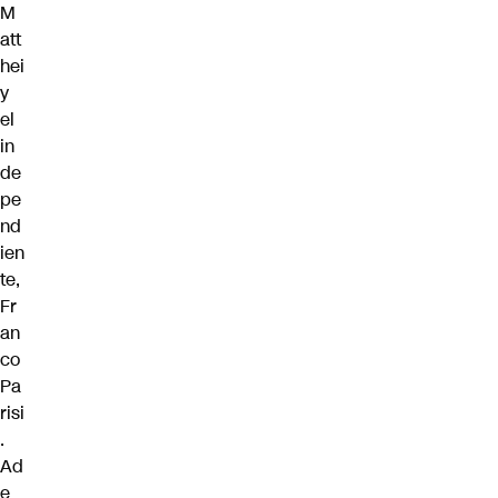
M
att
hei
y
el
in
de
pe
nd
ien
te,
Fr
an
co
Pa
risi
.
Ad
e