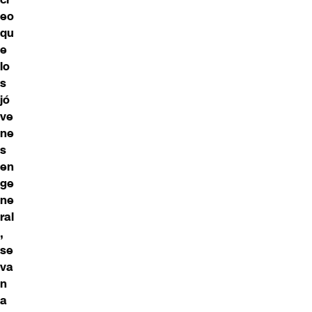
eo
qu
e
lo
s
jó
ve
ne
s
en
ge
ne
ral
,
se
va
n
a