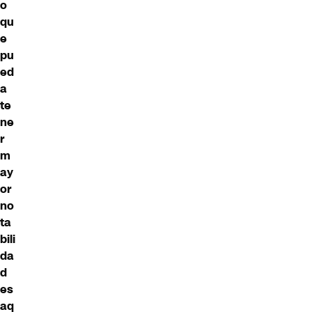
o
qu
e
pu
ed
a
te
ne
r
m
ay
or
no
ta
bili
da
d
es
aq