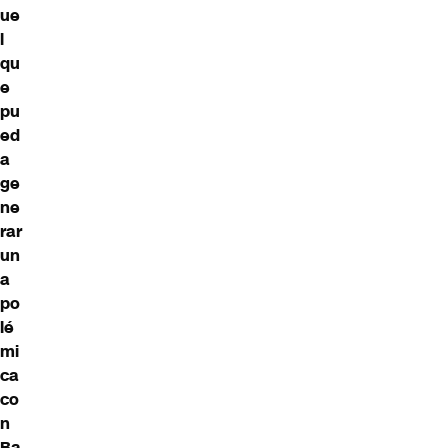
ue
l
qu
e
pu
ed
a
ge
ne
rar
un
a
po
lé
mi
ca
co
n
Ba