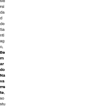
ive
rsi
da
d
de
Sa
nti
ag
o,
Be
rn
ar
do
Na
va
rre
te
,
so
stu