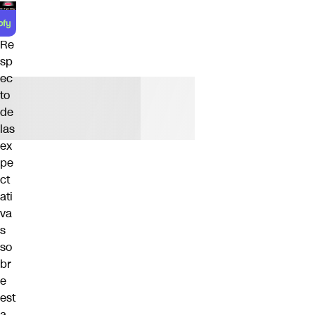
Re
sp
ec
to
de
las
ex
pe
ct
ati
va
s
so
br
e
est
a