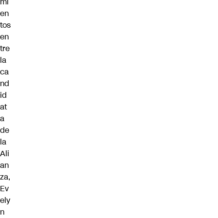
mi
en
tos
en
tre
la
ca
nd
id
at
a
de
la
Ali
an
za,
Ev
ely
n