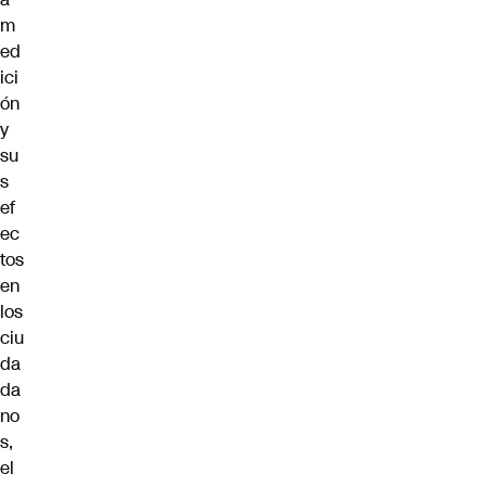
m
ed
ici
ón
y
su
s
ef
ec
tos
en
los
ciu
da
da
no
s,
el