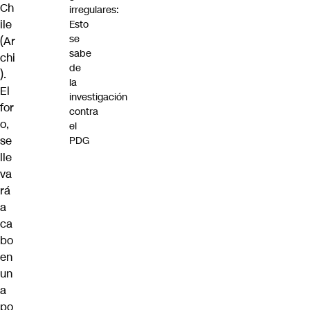
Ch
irregulares:
ile
Esto
se
(Ar
sabe
chi
de
).
la
El
investigación
for
contra
o,
el
se
PDG
lle
va
rá
a
ca
bo
en
un
a
po