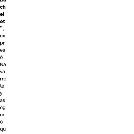
ch
el
et
”
,
ex
pr
es
ó
Na
va
rre
te
y
as
eg
ur
ó
qu