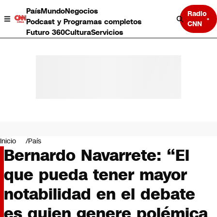
País
Mundo
Negocios
Radio
Podcast y Programas completos
CNN
Futuro 360
Cultura
Servicios
País
Mundo
Negocios
Inicio
País
Bernardo Navarrete: “El
Deportes
Programas completos
que pueda tener mayor
Cultura
Servicios
notabilidad en el debate
Bits
CNN Data
es quien genere polémica
CNN tiempo