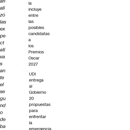
an
la
ali
incluye
zó
entre
las
las
posibles
ex
candidatas
pe
a
ct
los
ati
Premios
va
Oscar
s
2027
an
UDI
te
entrega
el
al
se
Gobierno
gu
20
propuestas
nd
para
o
enfrentar
de
la
ba
emergencia