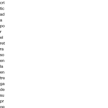
cri
tic
ad
a
po
r
el
ret
ra
so
en
la
en
tre
ga
de
su
pr
og