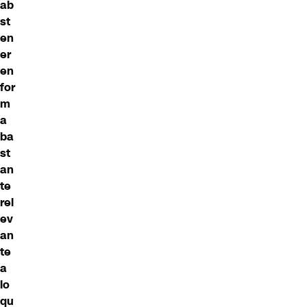
ab
st
en
er
en
for
m
a
ba
st
an
te
rel
ev
an
te
a
lo
qu