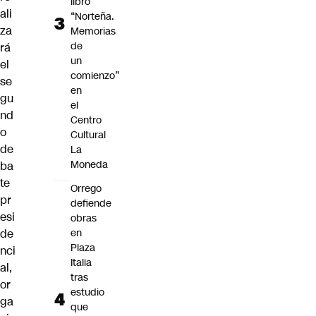
libro
ali
“Norteña.
za
Memorias
de
rá
un
el
comienzo”
se
en
gu
el
nd
Centro
o
Cultural
de
La
Moneda
ba
te
Orrego
pr
defiende
esi
obras
de
en
Plaza
nci
Italia
al,
tras
or
estudio
ga
que