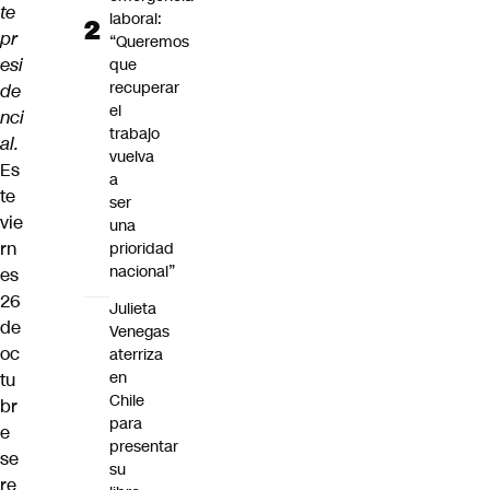
te
laboral:
pr
“Queremos
esi
que
recuperar
de
el
nci
trabajo
al.
vuelva
Es
a
te
ser
vie
una
rn
prioridad
nacional”
es
26
Julieta
de
Venegas
oc
aterriza
en
tu
Chile
br
para
e
presentar
se
su
re