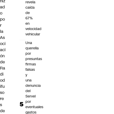
niz
revela
ad
caída
o
de
67%
po
en
r
velocidad
la
vehicular
As
Una
oci
querella
aci
por
ón
presuntas
de
firmas
Ra
falsas
di
y
od
una
denuncia
ifu
del
so
Servel
re
por
s
eventuales
de
gastos