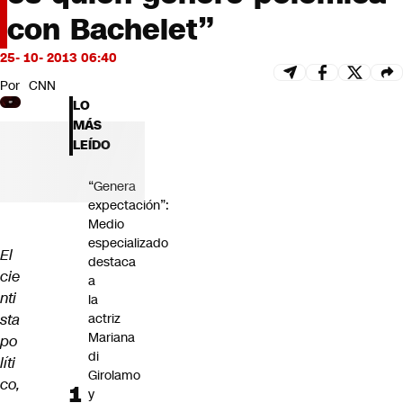
Futuro 360
con Bachelet”
Opinión
25- 10- 2013 06:40
Por
CNN
LO
MÁS
LEÍDO
“Genera
expectación”:
Medio
especializado
El
destaca
cie
a
nti
la
sta
actriz
Mariana
po
di
líti
Girolamo
co,
y