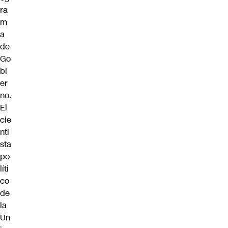
ra
m
a
de
Go
bi
er
no.
El
cie
nti
sta
po
líti
co
de
la
Un