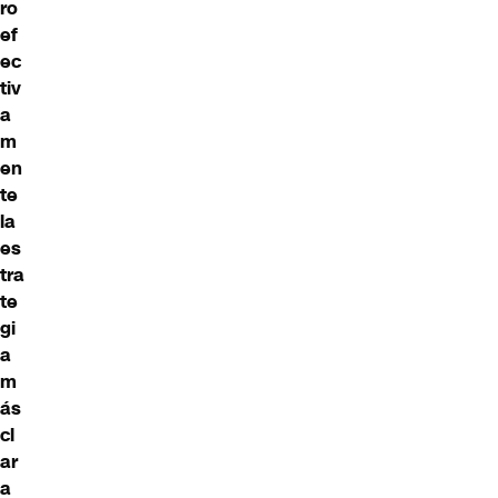
ro
ef
ec
tiv
a
m
en
te
la
es
tra
te
gi
a
m
ás
cl
ar
a