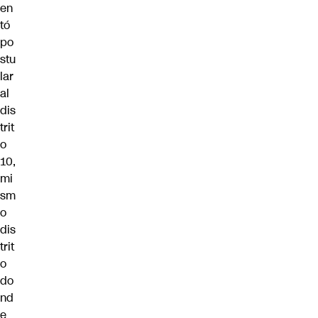
en
tó
po
stu
lar
al
dis
trit
o
10
,
mi
sm
o
dis
trit
o
do
nd
e