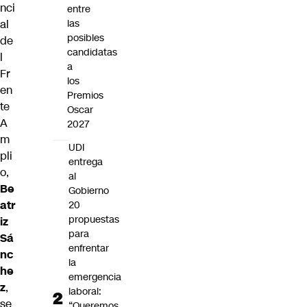
nci
entre
al
las
posibles
de
candidatas
l
a
Fr
los
en
Premios
te
Oscar
A
2027
m
UDI
pli
entrega
o,
al
Be
Gobierno
atr
20
propuestas
iz
para
Sá
enfrentar
nc
la
he
emergencia
z
,
laboral:
se
“Queremos