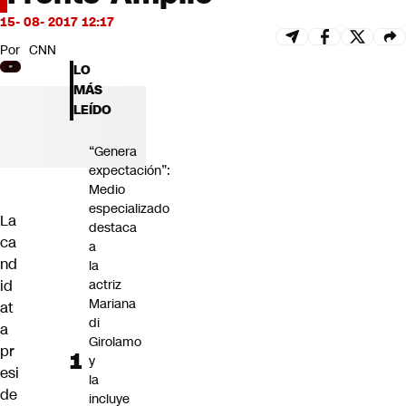
Futuro 360
15- 08- 2017 12:17
Opinión
Por
CNN
LO
MÁS
LEÍDO
“Genera
expectación”:
Medio
especializado
La
destaca
ca
a
nd
la
id
actriz
Mariana
at
di
a
Girolamo
pr
y
esi
la
de
incluye