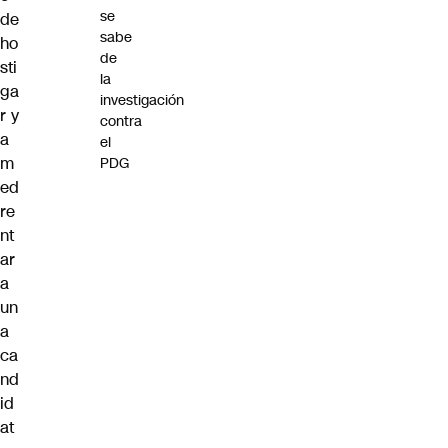
se
de
sabe
ho
de
sti
la
ga
investigación
r y
contra
a
el
m
PDG
ed
re
nt
ar
a
un
a
ca
nd
id
at