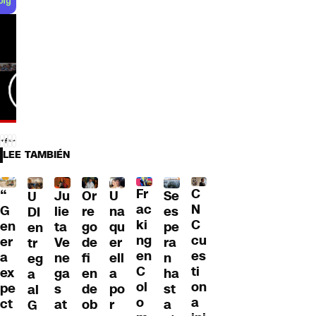
LEE TAMBIÉN
Fr
C
“
Ju
Or
U
Se
U
ac
N
G
lie
re
na
es
DI
ki
C
en
ta
go
qu
pe
en
ng
cu
er
Ve
de
er
ra
tr
en
es
a
ne
fi
ell
n
eg
C
ti
ex
ga
en
a
ha
a
ol
on
pe
s
de
po
st
al
o
a
ct
at
ob
r
a
G