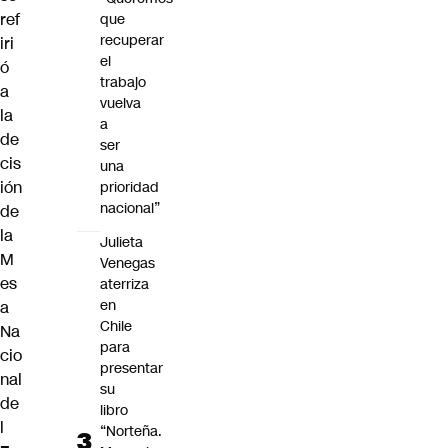
ref
que
recuperar
iri
el
ó
trabajo
a
vuelva
la
a
de
ser
cis
una
ión
prioridad
nacional”
de
la
Julieta
M
Venegas
es
aterriza
en
a
Chile
Na
para
cio
presentar
nal
su
de
libro
l
“Norteña.