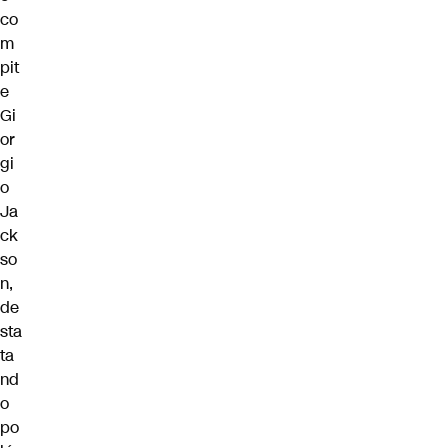
co
m
pit
e
Gi
or
gi
o
Ja
ck
so
n,
de
sta
ta
nd
o
po