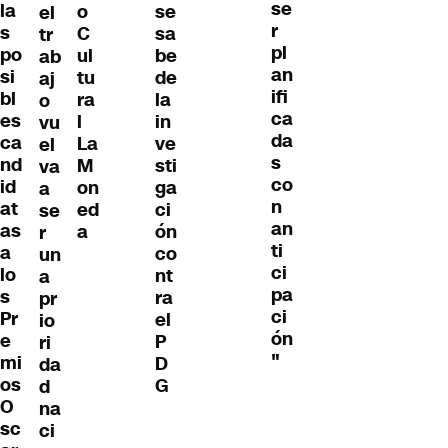
se
la
o
se
el
r
s
C
sa
tr
pl
po
ul
be
ab
an
si
tu
de
aj
ifi
bl
ra
la
o
ca
es
l
in
vu
da
ca
La
ve
el
s
nd
M
sti
va
co
id
on
ga
a
n
at
ed
ci
se
an
as
a
ón
r
ti
a
co
un
ci
lo
nt
a
pa
s
ra
pr
ci
Pr
el
io
ón
e
P
ri
"
mi
D
da
os
G
d
O
na
sc
ci