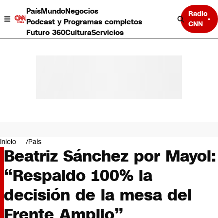
País
Mundo
Negocios
Radio
Podcast y Programas completos
CNN
Futuro 360
Cultura
Servicios
País
Mundo
Negocios
Inicio
País
Beatriz Sánchez por Mayol:
Deportes
Programas completos
“Respaldo 100% la
Cultura
Servicios
decisión de la mesa del
Bits
CNN Data
Frente Amplio”
CNN tiempo