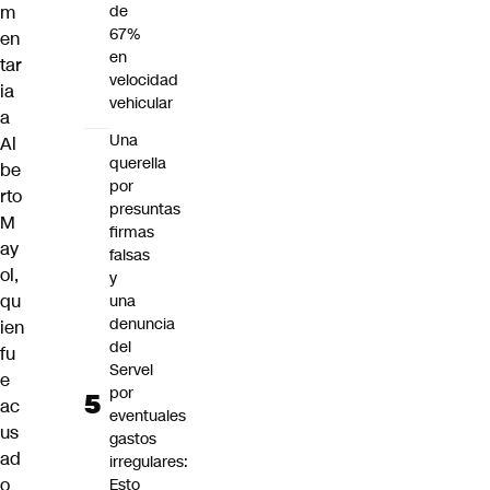
m
de
67%
en
en
tar
velocidad
ia
vehicular
a
Una
Al
querella
be
por
rto
presuntas
M
firmas
ay
falsas
ol
,
y
qu
una
denuncia
ien
del
fu
Servel
e
por
ac
eventuales
us
gastos
ad
irregulares:
o
Esto