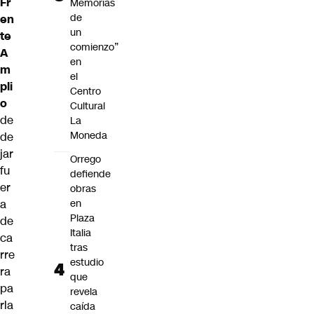
Fr
Memorias
de
en
un
te
comienzo”
A
en
m
el
pli
Centro
o
Cultural
de
La
Moneda
de
jar
Orrego
fu
defiende
er
obras
a
en
Plaza
de
Italia
ca
tras
rre
estudio
ra
que
pa
revela
rla
caída