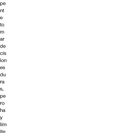
pe
nt
e
to
m
ar
de
cis
ion
es
du
ra
s,
pe
ro
ha
y
lím
ite