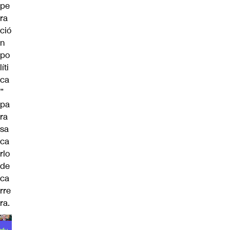
pe
ra
ció
n
po
líti
ca
”
pa
ra
sa
ca
rlo
de
ca
rre
ra.