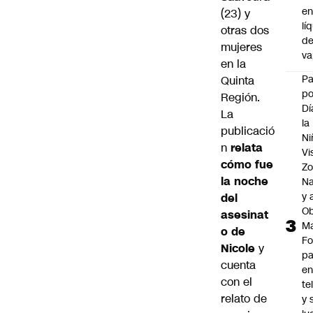
e
(23) y
lí
otras dos
d
mujeres
v
en la
P
Quinta
po
Región.
Dí
La
la
publicació
Ni
n
relata
Vi
cómo fue
Zo
la noche
Na
y 
del
Ob
asesinat
M
o de
Fo
Nicole
y
p
cuenta
e
con el
te
relato de
y 