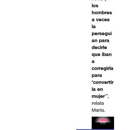
los
hombres
a veces
la
perseguí
an para
decirle
que iban
a
corregirla
para
‘convertir
la en
mujer
‘”,
relata
María.
Lea el