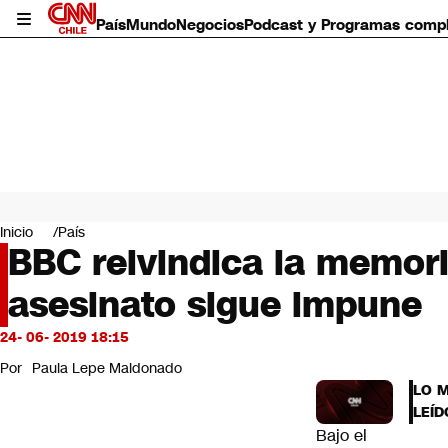
País
Mundo
Negocios
Podcast y Programas comp
País
Mundo
Inicio
País
Negocios
BBC reivindica la memori
Deportes
asesinato sigue impune
Programas completos
Cultura
Servicios
24- 06- 2019 18:15
Bits
Por
Paula Lepe Maldonado
CNN Data
LO 
CNN tiempo
LEÍD
Futuro 360
Bajo el
Opinión