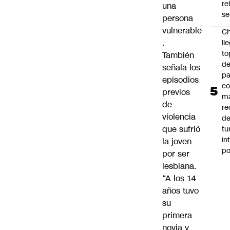
re
una
se
persona
vulnerable
Ch
.
ll
to
También
de
señala los
pa
episodios
c
previos
m
de
re
violencia
de
que sufrió
tu
in
la joven
p
por ser
lesbiana.
“A los 14
años tuvo
su
primera
novia y