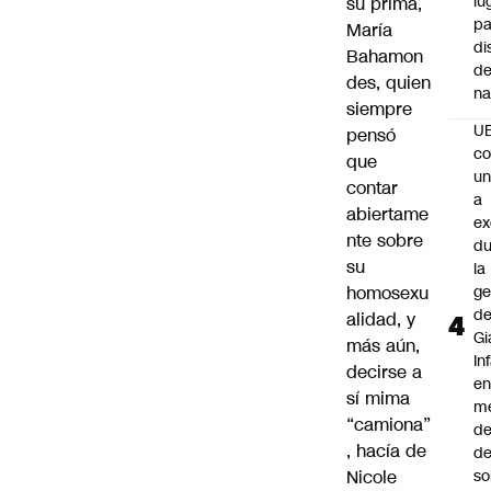
lu
su prima,
pa
María
di
Bahamon
de
des, quien
na
siempre
U
pensó
co
que
un
contar
a
abiertame
e
nte sobre
du
su
la
homosexu
ge
d
alidad, y
Gi
más aún,
In
decirse a
e
sí mima
m
“camiona”
d
, hacía de
de
Nicole
so