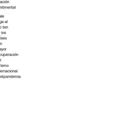
lación
ntimental
ile
ega al
p ten
 los
íses
on
ayor
cuperación
l
rismo
ternacional
ostpandemia