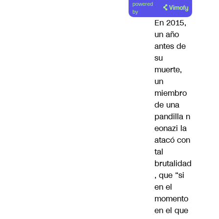
powered
artículo
by
En 2015,
un año
antes de
su
muerte,
un
miembro
de una
pandilla n
eonazi la
atacó con
tal
brutalidad
, que “si
en el
momento
en el que