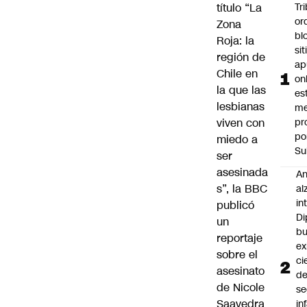
título “La
Tr
or
Zona
bl
Roja: la
si
región de
ap
Chile en
on
la que las
es
lesbianas
me
viven con
pr
po
miedo a
Su
ser
asesinada
An
s”,
la BBC
al
in
publicó
Di
un
b
reportaje
ex
sobre el
ci
asesinato
d
de Nicole
se
Saavedra
in