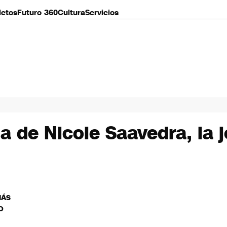
letos
Futuro 360
Cultura
Servicios
a de Nicole Saavedra, la 
MÁS
O