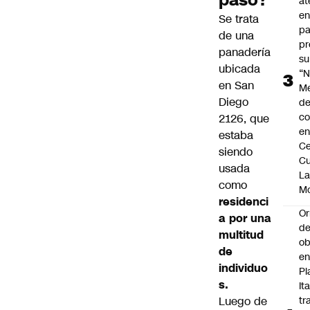
at
en
Se trata
pa
de una
pr
panadería
su
ubicada
“N
en San
M
Diego
de
co
2126, que
en
estaba
Ce
siendo
Cu
usada
L
como
M
residenci
Or
a por una
de
multitud
ob
de
e
individuo
Pl
s.
Ita
Luego de
tr