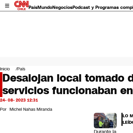
País
Mundo
Negocios
Podcast y Programas comp
País
Mundo
Inicio
País
Negocios
Desalojan local tomado d
Deportes
servicios funcionaban en 
Programas completos
Cultura
Servicios
24- 08- 2023 12:31
Bits
Por
Michel Nahas Miranda
CNN Data
LO 
CNN tiempo
LEÍD
Futuro 360
Durante la
Opinión