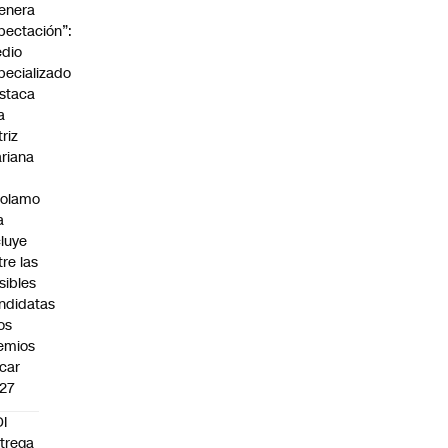
enera
pectación”:
dio
pecializado
staca
a
triz
riana
rolamo
a
cluye
tre las
sibles
ndidatas
los
emios
car
27
I
trega