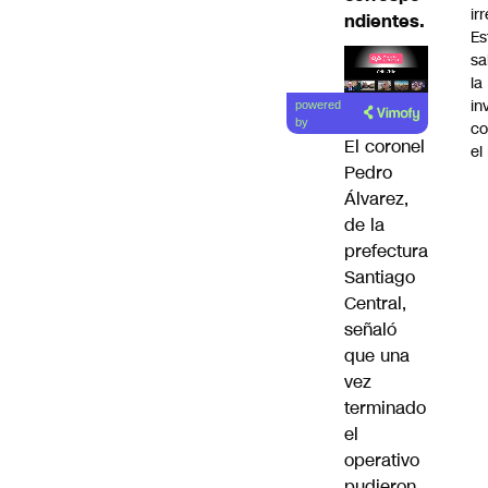
ir
ndientes.
Es
sa
la
Lea el
in
powered
artículo
by
co
El coronel
el
Pedro
Álvarez,
de la
prefectura
Santiago
Central,
señaló
que una
vez
terminado
el
operativo
pudieron