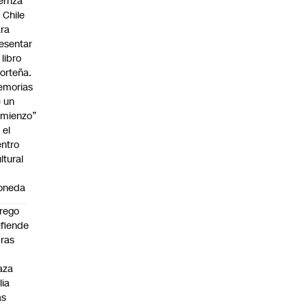
erriza
 Chile
ra
esentar
 libro
orteña.
emorias
 un
mienzo”
 el
ntro
ltural
a
oneda
rego
fiende
ras
n
aza
lia
as