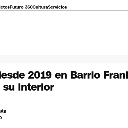
letos
Futuro 360
Cultura
Servicios
esde 2019 en Barrio Frank
su interior
MÁS
O