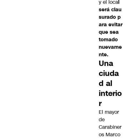
y el loca
l
será clau
surado p
ara evitar
que sea
tomado
nuevame
nte.
Una
ciuda
d al
interio
r
El mayor
de
Carabiner
os Marco