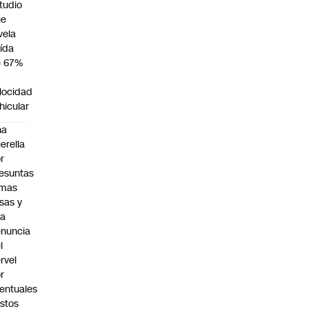
tudio
ue
vela
ída
e 67%
n
locidad
hicular
na
erella
r
esuntas
rmas
lsas y
na
nuncia
l
rvel
r
entuales
stos