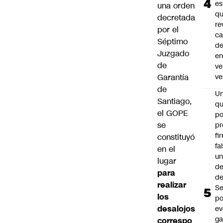
es
una orden
q
decretada
re
por el
ca
Séptimo
d
Juzgado
e
de
ve
Garantía
ve
de
U
Santiago,
qu
el GOPE
po
se
pr
fi
constituyó
fa
en el
u
lugar
de
para
de
realizar
Se
los
po
desalojos
ev
ga
correspo