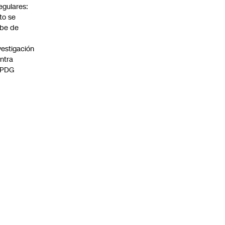
regulares:
to se
be de
vestigación
ntra
 PDG