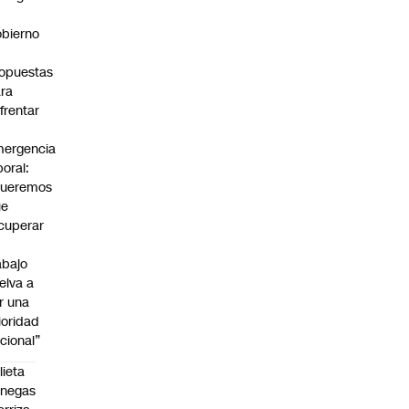
bierno
0
opuestas
ra
frentar
ergencia
boral:
Queremos
ue
cuperar
abajo
elva a
r una
ioridad
cional”
lieta
enegas