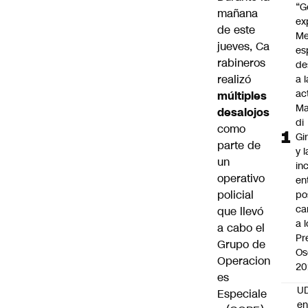
“G
mañana
ex
de este
Me
jueves,
Ca
es
rabineros
de
realizó
a l
ac
múltiples
Ma
desalojos
di
como
Gi
parte de
y l
un
in
operativo
en
policial
po
ca
que llevó
a 
a cabo el
Pr
Grupo de
Os
Operacion
20
es
UD
Especiale
en