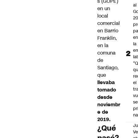
s (
GOPE
)
al
en un
Go
local
2
comercial
pr
en
Barrio
pa
en
Franklin
,
la
en la
em
comuna
la
de
“
Santiago,
q
que
re
llevaba
el
tr
tomado
vu
desde
se
noviembr
pr
e de
na
2019.
Ju
¿Qué
V
pasó?