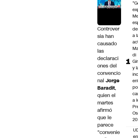
“G
ex
Me
es
Controver
de
a l
sia han
ac
causado
Ma
las
di
declaraci
Gi
ones del
y l
convencio
in
nal
Jorge
en
po
Baradit
,
ca
quien el
a 
martes
Pr
afirmó
Os
que le
20
parece
UD
“convenie
en