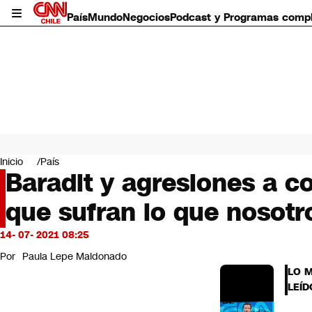
País
Mundo
Negocios
Podcast y Programas comp
País
Mundo
Inicio
País
Negocios
Baradit y agresiones a c
Deportes
que sufran lo que nosotr
Programas completos
Cultura
Servicios
14- 07- 2021 08:25
Bits
Por
Paula Lepe Maldonado
CNN Data
LO 
CNN tiempo
LEÍD
Futuro 360
Opinión