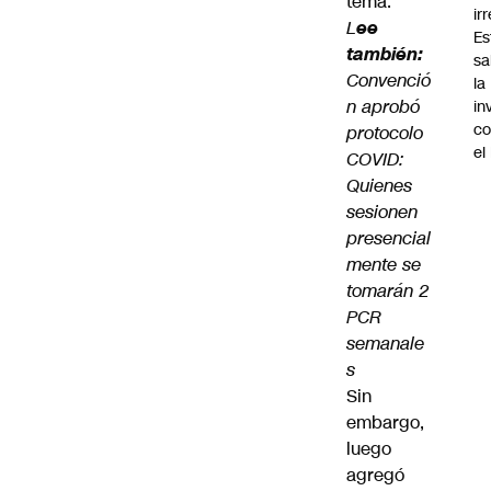
tema.
ir
L
ee
Es
también:
sa
Convenció
la
n aprobó
in
co
protocolo
el
COVID:
Quienes
sesionen
presencial
mente se
tomarán 2
PCR
semanale
s
Sin
embargo,
luego
agregó