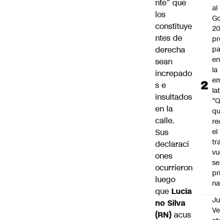
nte” que
al
los
Go
constituye
2
ntes de
pr
derecha
pa
en
sean
la
increpado
em
s e
la
insultados
“
en la
q
calle.
re
Sus
el
tr
declaraci
vu
ones
se
ocurrieron
pr
luego
na
que
Lucia
Ju
no Silva
V
(RN)
acus