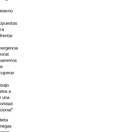
bierno
0
opuestas
ra
frentar
ergencia
boral:
Queremos
ue
cuperar
abajo
elva a
r una
ioridad
cional”
lieta
enegas