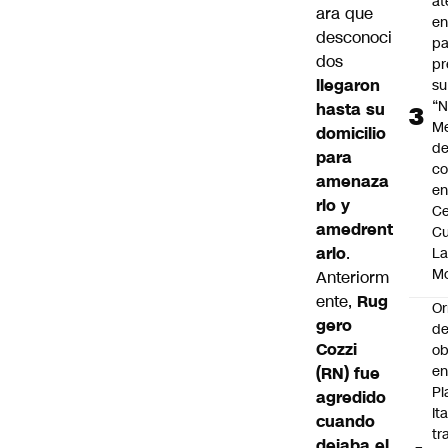
at
ara que
en
desconoci
pa
dos
pr
llegaron
su
“N
hasta su
M
domicilio
de
para
co
amenaza
en
rlo y
Ce
amedrent
Cu
arlo
.
L
M
Anteriorm
ente,
Rug
Or
gero
de
Cozzi
ob
e
(RN) fue
Pl
agredido
Ita
cuando
tr
dejaba el