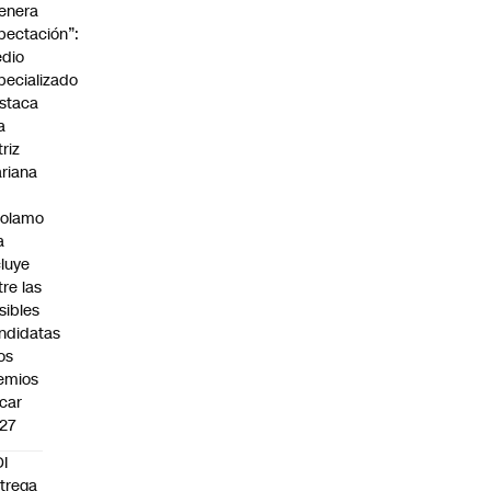
enera
pectación”:
dio
pecializado
staca
a
triz
riana
rolamo
a
cluye
tre las
sibles
ndidatas
los
emios
car
27
I
trega