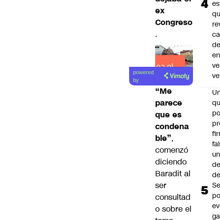
es
ex
q
Congreso
re
.
ca
d
e
ve
Lea el
powered
ve
artículo
by
“Me
U
parece
qu
po
que es
pr
condena
fi
ble”
,
fa
comenzó
u
diciendo
de
Baradit al
de
ser
Se
po
consultad
ev
o sobre el
ga