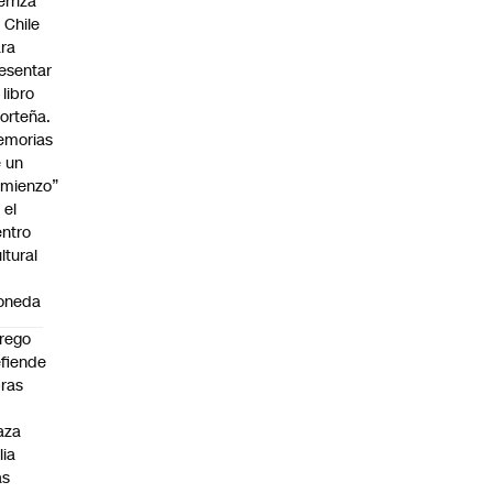
erriza
 Chile
ra
esentar
 libro
orteña.
emorias
 un
mienzo”
 el
ntro
ltural
a
oneda
rego
fiende
ras
n
aza
lia
as