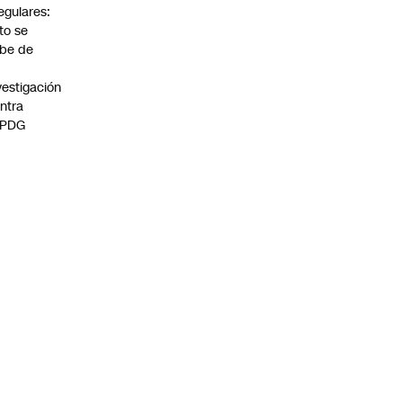
regulares:
to se
be de
vestigación
ntra
 PDG