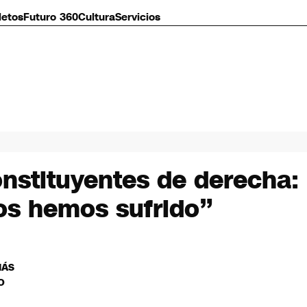
letos
Futuro 360
Cultura
Servicios
onstituyentes de derecha
os hemos sufrido”
MÁS
O