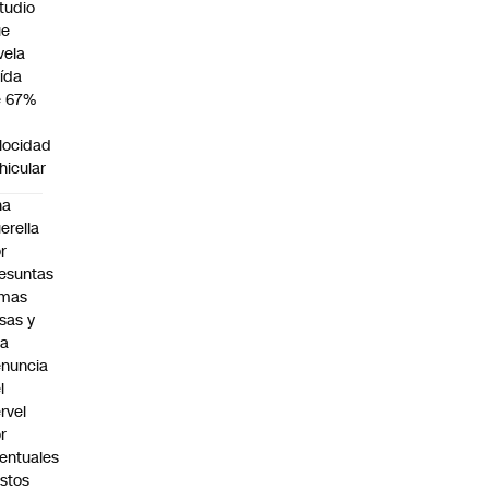
tudio
ue
vela
ída
e 67%
n
locidad
hicular
na
erella
r
esuntas
rmas
lsas y
na
nuncia
l
rvel
r
entuales
stos