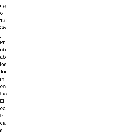
ag
o
13:
35
]
Pr
ob
ab
les
Tor
m
en
tas
El
éc
tri
ca
s