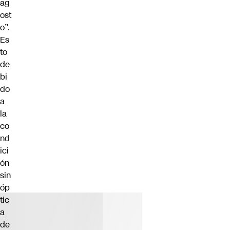
ag
ost
o”.
Es
to
de
bi
do
a
la
co
nd
ici
ón
sin
óp
tic
a
de