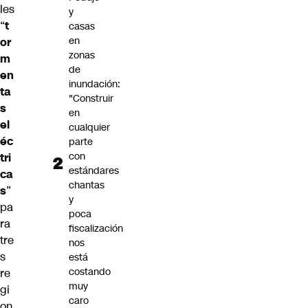
les
y
“
t
casas
en
or
zonas
m
de
en
inundación:
ta
"Construir
s
en
el
cualquier
éc
parte
con
tri
estándares
ca
chantas
s
”
y
pa
poca
ra
fiscalización
tre
nos
s
está
costando
re
muy
gi
caro
on