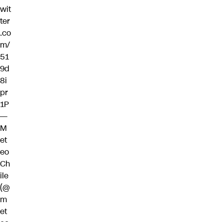
wit
ter
.co
m/
51
9d
8i
pr
1P
—
M
et
eo
Ch
ile
(@
m
et