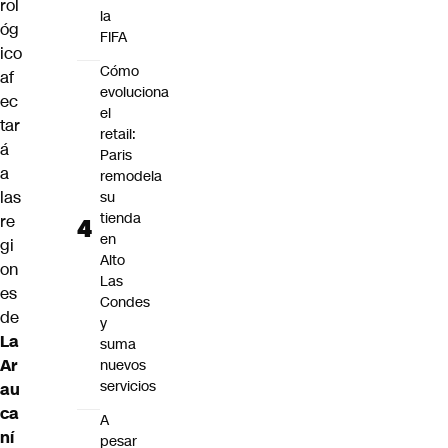
rol
la
óg
FIFA
ico
Cómo
af
evoluciona
ec
el
tar
retail:
á
Paris
a
remodela
las
su
tienda
re
en
gi
Alto
on
Las
es
Condes
de
y
La
suma
Ar
nuevos
servicios
au
ca
A
ní
pesar