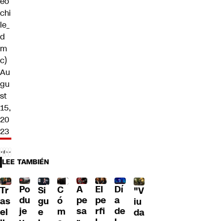
eo
chi
le_
d
m
c)
Au
gu
st
15,
20
23
LEE TAMBIÉN
Po
A
El
Dí
C
Si
Tr
"V
du
pe
pe
a
ó
gu
as
iu
je
sa
rfi
de
m
e
el
da