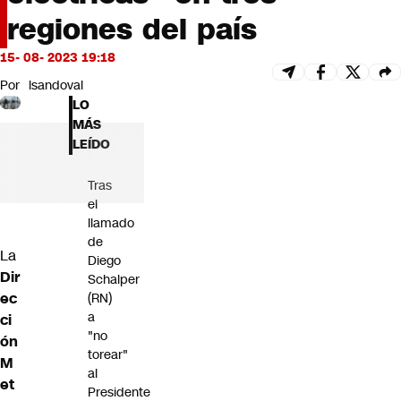
Futuro 360
regiones del país
Opinión
15- 08- 2023 19:18
Por
lsandoval
LO
MÁS
LEÍDO
Tras
el
llamado
de
La
Diego
Dir
Schalper
ec
(RN)
a
ci
"no
ón
torear"
M
al
et
Presidente