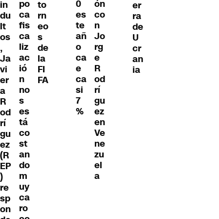
po
0
ón
to
in
er
ca
es
co
rn
du
ra
fis
te
n
eo
lt
de
ca
añ
Jo
s
os
U
liz
o
rg
de
,
cr
ac
ca
e
la
Ja
an
ió
e
R
FI
vi
ia
n
ca
od
FA
er
no
si
rí
a
s
7
gu
R
es
%
ez
od
tá
en
rí
co
Ve
gu
st
ne
ez
an
zu
(R
do
el
EP
m
a
)
uy
re
ca
sp
ro
on
co