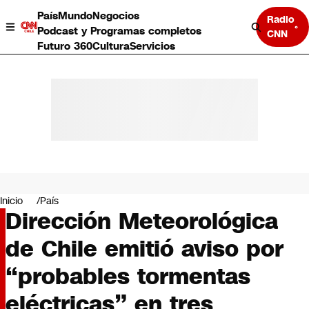
País
Mundo
Negocios
Radio
Podcast y Programas completos
CNN
Futuro 360
Cultura
Servicios
País
Mundo
Negocios
Inicio
País
Dirección Meteorológica
Deportes
Programas completos
de Chile emitió aviso por
Cultura
Servicios
“probables tormentas
Bits
CNN Data
eléctricas” en tres
CNN tiempo