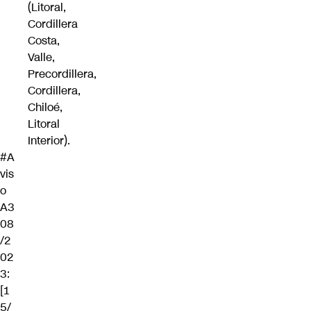
(Litoral,
Cordillera
Costa,
Valle,
Precordillera,
Cordillera,
Chiloé,
Litoral
Interior).
#A
vis
o
A3
08
/2
02
3:
[1
5/