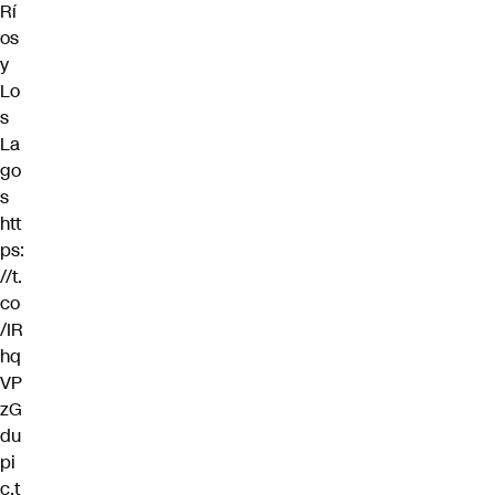
Rí
os
y
Lo
s
La
go
s
htt
ps:
//t.
co
/IR
hq
VP
zG
du
pi
c.t