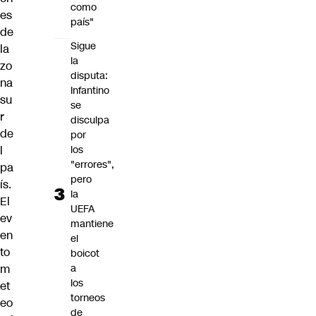
como
es
país"
de
Sigue
la
la
zo
disputa:
na
Infantino
su
se
r
disculpa
de
por
los
l
"errores",
pa
pero
ís.
la
El
UEFA
ev
mantiene
en
el
to
boicot
a
m
los
et
torneos
eo
de