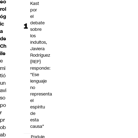
eo
Kast
rol
por
óg
el
debate
ic
sobre
a
los
de
indultos,
Ch
Javiera
ile
Rodríguez
e
(REP)
mi
responde:
"Ese
tió
lenguaje
un
no
avi
representa
so
el
po
espíritu
r
de
pr
esta
causa"
ob
ab
Poduje