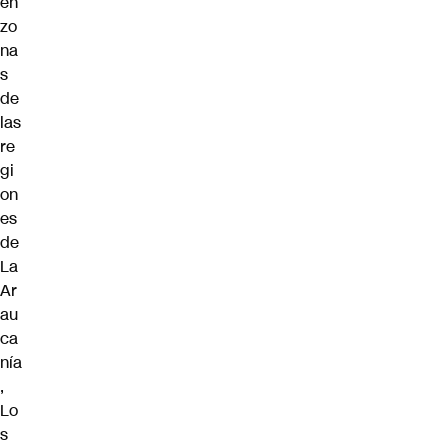
en
zo
na
s
de
las
re
gi
on
es
de
La
Ar
au
ca
nía
,
Lo
s