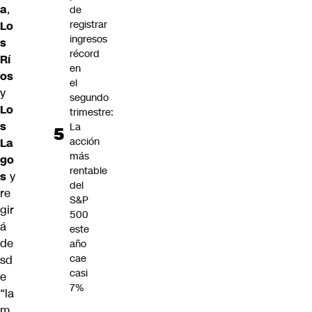
a
,
de
registrar
Lo
ingresos
s
récord
Rí
en
os
el
y
segundo
Lo
trimestre:
s
La
acción
La
más
go
rentable
s
y
del
re
S&P
gir
500
á
este
de
año
cae
sd
casi
e
7%
“la
m