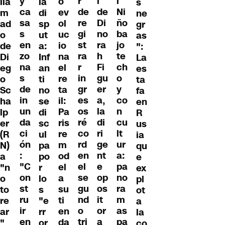
y
r
l
l
o
la
lla
s
ca
de
de
Ni
ev
di
m
ne
sa
re
Di
ño
ol
sp
ad
gr
s
gi
no
ba
uc
ut
o
as
en
st
ra
jo
io
a:
de
":
zo
ra
h
te
na
Inf
Di
La
na
r
Fi
ch
el
an
eg
es
s
in
gu
o
re
ti
o
ta
de
gr
er
y
ta
no
Sc
fa
in
es
a,
co
il:
se
ha
en
un
os
la
n
Pa
di
lp
R
da
ré
di
cu
ris
sc
er
us
ci
co
ri
lt
re
ul
(R
ia
ón
rd
ge
ur
m
pa
N)
qu
:
en
nt
a:
od
po
a
e
"C
el
e
pa
el
r
"n
ex
on
se
op
no
a
lo
o
pl
st
gu
os
ra
su
s
to
ot
ru
nd
it
m
ti
"e
re
a
ir
o
or
as
en
rr
ar
la
en
tri
a
pa
da
or
"
co