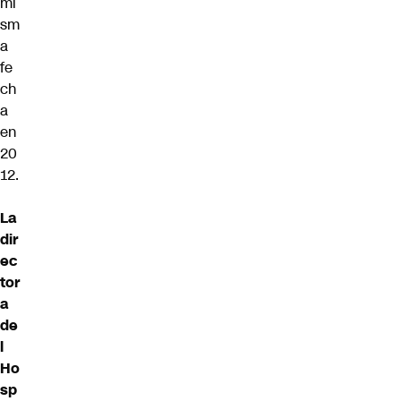
mi
sm
a
fe
ch
a
en
20
12.
La
dir
ec
tor
a
de
l
Ho
sp