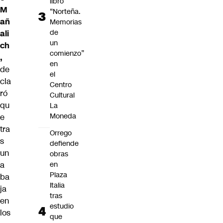
libro
M
“Norteña.
añ
Memorias
de
ali
un
ch
comienzo”
,
en
de
el
cla
Centro
ró
Cultural
qu
La
Moneda
e
tra
Orrego
s
defiende
un
obras
a
en
Plaza
ba
Italia
ja
tras
en
estudio
los
que