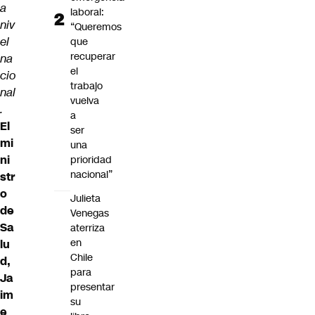
a
laboral:
niv
“Queremos
el
que
recuperar
na
el
cio
trabajo
nal
vuelva
.
a
El
ser
mi
una
ni
prioridad
nacional”
str
o
Julieta
de
Venegas
Sa
aterriza
en
lu
Chile
d,
para
Ja
presentar
im
su
e