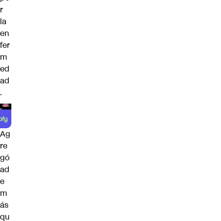
r
la
en
fer
m
ed
ad
.
Ag
re
gó
ad
e
m
ás
qu