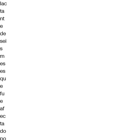
lac
ta
nt
e
de
sei
s
m
es
es
qu
e
fu
e
af
ec
ta
do
po