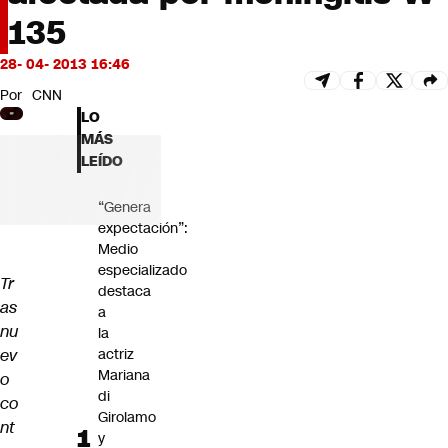
Futuro 360
135
Opinión
28- 04- 2013 16:46
Por
CNN
LO
MÁS
LEÍDO
“Genera
expectación”:
Medio
especializado
Tr
destaca
as
a
nu
la
ev
actriz
Mariana
o
di
co
Girolamo
nt
y