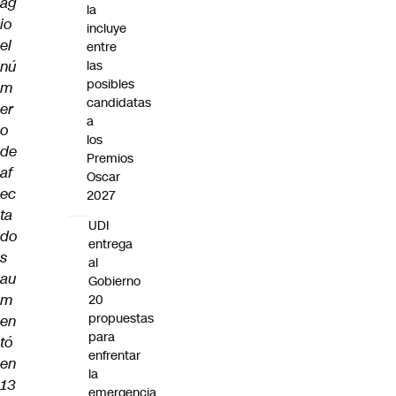
ag
la
io
incluye
el
entre
nú
las
posibles
m
candidatas
er
a
o
los
de
Premios
af
Oscar
ec
2027
ta
UDI
do
entrega
s
al
au
Gobierno
m
20
propuestas
en
para
tó
enfrentar
en
la
13
emergencia