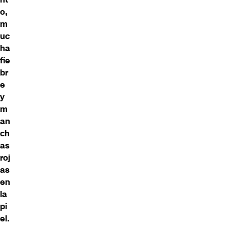
o,
m
uc
ha
fie
br
e
y
m
an
ch
as
roj
as
en
la
pi
el.