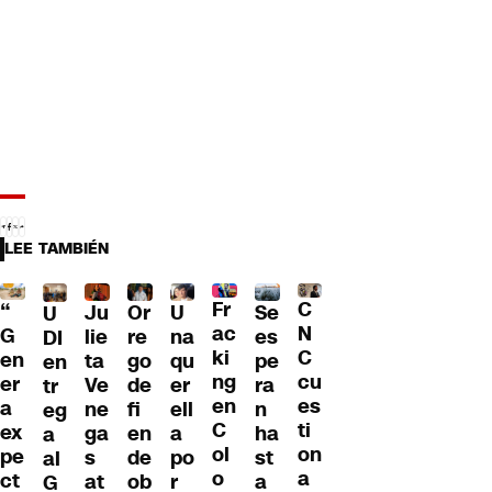
LEE TAMBIÉN
Fr
C
“
Ju
Or
U
Se
U
ac
N
G
lie
re
na
es
DI
ki
C
en
ta
go
qu
pe
en
ng
cu
er
Ve
de
er
ra
tr
en
es
a
ne
fi
ell
n
eg
C
ti
ex
ga
en
a
ha
a
ol
on
pe
s
de
po
st
al
o
a
ct
at
ob
r
a
G