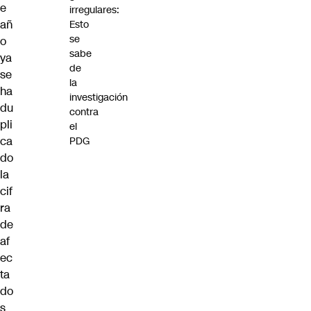
e
irregulares:
añ
Esto
se
o
sabe
ya
de
se
la
ha
investigación
du
contra
pli
el
ca
PDG
do
la
cif
ra
de
af
ec
ta
do
s