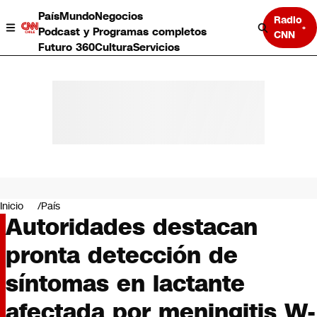
País
Mundo
Negocios
Radio
Podcast y Programas completos
CNN
Futuro 360
Cultura
Servicios
País
Mundo
Negocios
Inicio
País
Autoridades destacan
Deportes
Programas completos
pronta detección de
Cultura
Servicios
síntomas en lactante
Bits
CNN Data
afectada por meningitis W-
CNN tiempo