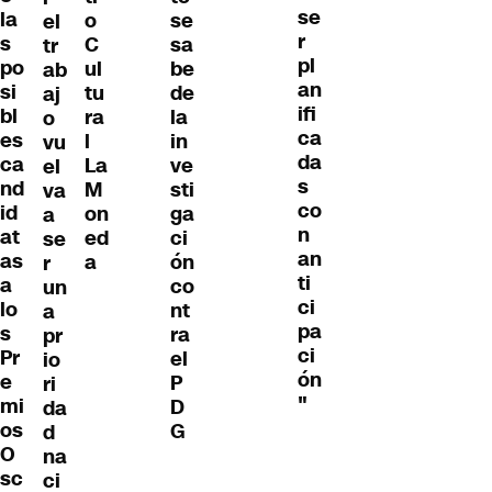
se
la
o
se
el
r
s
C
sa
tr
pl
po
ul
be
ab
an
si
tu
de
aj
ifi
bl
ra
la
o
ca
es
l
in
vu
da
ca
La
ve
el
s
nd
M
sti
va
co
id
on
ga
a
n
at
ed
ci
se
an
as
a
ón
r
ti
a
co
un
ci
lo
nt
a
pa
s
ra
pr
ci
Pr
el
io
ón
e
P
ri
"
mi
D
da
os
G
d
O
na
sc
ci