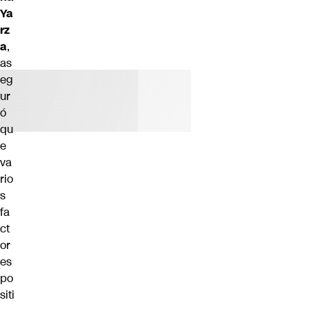
Ya
rz
a
,
as
eg
ur
ó
qu
e
va
rio
s
fa
ct
or
es
po
siti