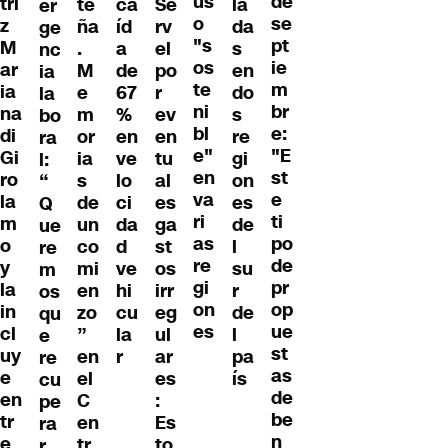
us
de
tri
te
ca
Se
la
er
o
se
z
ña
íd
rv
da
ge
"s
pt
M
.
a
el
s
nc
os
ie
ar
M
de
po
en
ia
te
m
ia
e
67
r
do
la
ni
br
na
m
%
ev
s
bo
bl
e:
di
or
en
en
re
ra
e"
"E
Gi
ia
ve
tu
gi
l:
en
st
ro
s
lo
al
on
“
va
e
la
de
ci
es
es
Q
ri
ti
m
un
da
ga
de
ue
as
po
o
co
d
st
l
re
re
de
y
mi
ve
os
su
m
gi
pr
la
en
hi
irr
r
os
on
op
in
zo
cu
eg
de
qu
es
ue
cl
”
la
ul
l
e
st
uy
en
r
ar
pa
re
as
e
el
es
ís
cu
de
en
C
:
pe
be
tr
en
Es
ra
n
e
tr
to
r