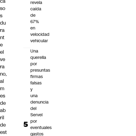
ca
revela
so
caída
s
de
67%
du
en
ra
velocidad
nt
vehicular
e
Una
el
querella
ve
por
ra
presuntas
no,
firmas
al
falsas
m
y
es
una
denuncia
de
del
ab
Servel
ril
por
de
eventuales
est
gastos