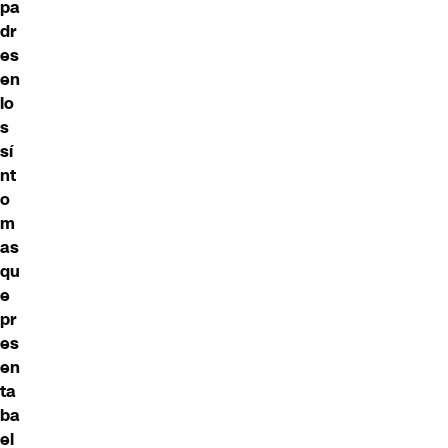
pa
dr
es
en
lo
s
sí
nt
o
m
as
qu
e
pr
es
en
ta
ba
el