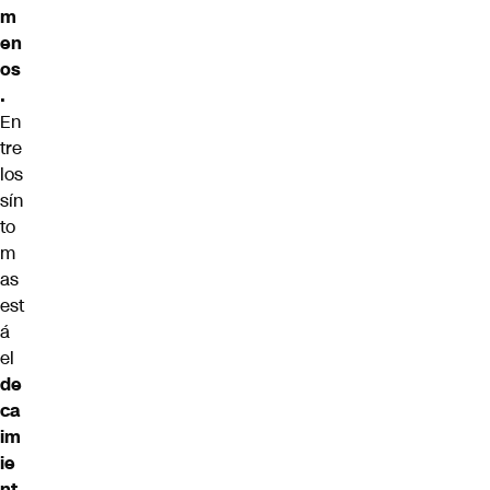
m
en
os
.
En
tre
los
sín
to
m
as
est
á
el
de
ca
im
ie
nt