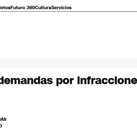
letos
Futuro 360
Cultura
Servicios
demandas por infracciones
MÁS
O