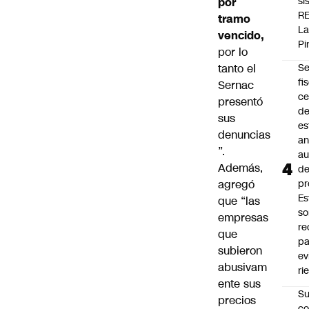
si
por
R
tramo
L
vencido,
Pi
por lo
tanto el
Se
fi
Sernac
ce
presentó
d
sus
es
denuncias
an
”.
a
Además,
d
agregó
pr
Es
que “las
so
empresas
r
que
pa
subieron
ev
abusivam
ri
ente sus
Su
precios
co