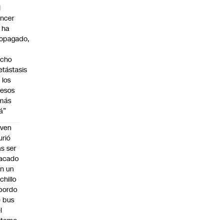
l
ncer
 ha
opagado,
a
echo
tástasis
 los
esos
 más
lá”
oven
rió
as ser
acado
n un
chillo
bordo
 bus
l