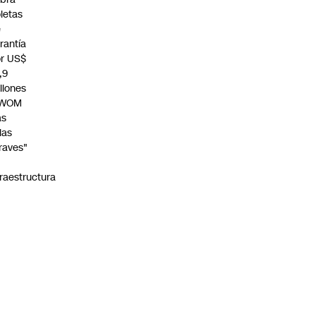
letas
e
rantía
r US$
,9
llones
 WOM
as
llas
raves"
n
fraestructura