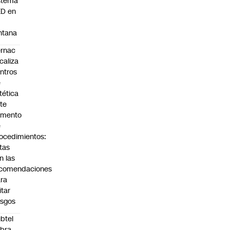
stema
ED en
a
ntana
rnac
scaliza
ntros
e
tética
te
umento
e
ocedimientos:
tas
n las
ecomendaciones
ra
itar
esgos
btel
bra