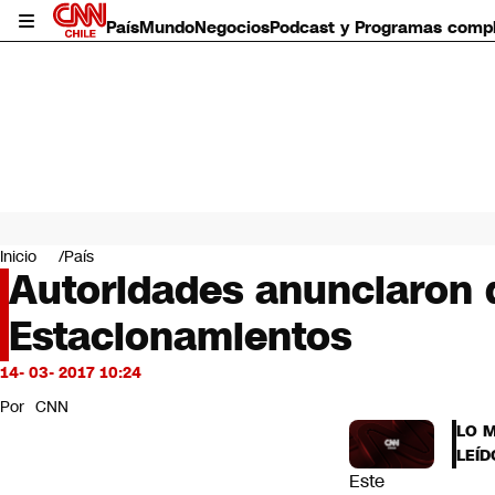
País
Mundo
Negocios
Podcast y Programas comp
País
Mundo
Inicio
País
Negocios
Autoridades anunciaron 
Deportes
Estacionamientos
Programas completos
Cultura
Servicios
14- 03- 2017 10:24
Bits
Por
CNN
CNN Data
LO 
CNN tiempo
LEÍD
Futuro 360
Este
Opinión