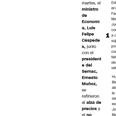
martes, el
Es
en
ministro
Fa
de
Ma
Economí
Ju
a, Luis
co
Felipe
a 
Céspede
su
s,
junto
po
co
con el
fa
president
de
e del
ve
Sernac,
Hu
Ernesto
Bi
Muñoz,
a
se
la
refirieron
de
al
alza de
ex
precios
y
J
el
no
Bi