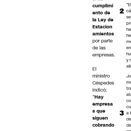
“E
cumplimi
cá
ento de
se
la Ley de
pr
Estacion
h
amientos
h
por parte
me
de las
en
hu
empresas.
y
al
El
ministro
J
mu
Céspedes
tr
indicó:
at
“
Hay
co
empresa
cu
s que
a 
siguen
de
cobrando
de