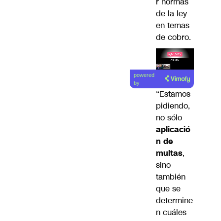
r normas
de la ley
en temas
de cobro.
Lea el
powered
artículo
by
“Estamos
pidiendo,
no sólo
aplicació
n de
multas
,
sino
también
que se
determine
n cuáles