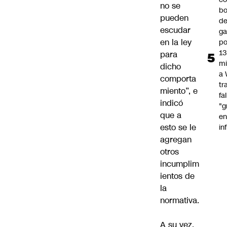
no se
bo
pueden
d
escudar
ga
en la ley
po
13
para
mi
dicho
a
comporta
tr
miento”, e
fa
indicó
"g
que a
e
esto se le
in
agregan
otros
incumplim
ientos de
la
normativa.
A su vez,