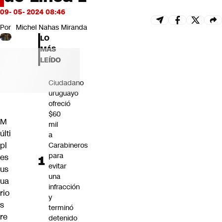
Futuro 360
09- 05- 2024 08:46
Opinión
Por
Michel Nahas Miranda
LO
MÁS
LEÍDO
Ciudadano
uruguayo
ofreció
$60
M
mil
últi
a
pl
Carabineros
para
es
evitar
us
una
ua
infracción
rio
y
s
terminó
re
detenido