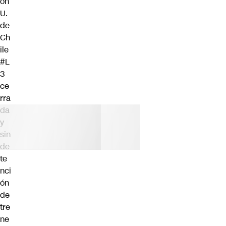
ón
U.
de
Ch
ile
#L
3
ce
rra
da
y
sin
de
te
nci
ón
de
tre
ne