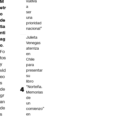
vuelva
M
a
etr
ser
o
una
de
prioridad
Sa
nacional”
nti
Julieta
ag
Venegas
o
.
aterriza
Fo
en
tos
Chile
y
para
vid
presentar
su
eo
libro
s
“Norteña.
de
Memorias
gr
de
an
un
de
comienzo”
s
en