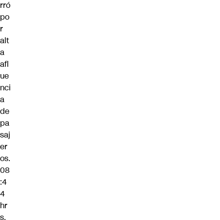
rró
po
r
alt
a
afl
ue
nci
a
de
pa
saj
er
os.
08
:4
4
hr
s.