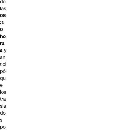
de
las
08
:1
0
ho
ra
s
y
an
tici
pó
qu
e
los
tra
sla
do
s
po