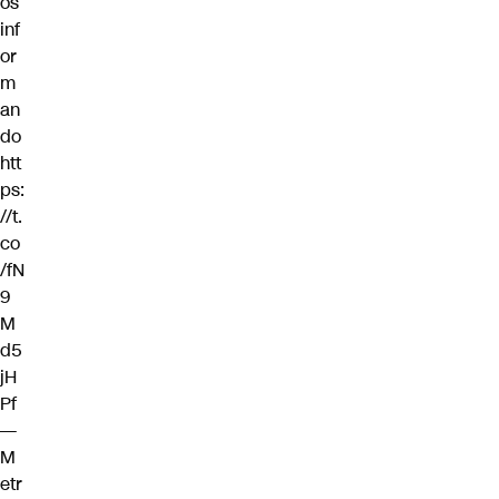
os
inf
or
m
an
do
htt
ps:
//t.
co
/fN
9
M
d5
jH
Pf
—
M
etr