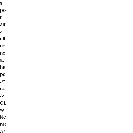
s
po
r
alt
a
afl
ue
nci
a.
htt
ps:
//t.
co
/z
C1
w
Nc
nR
A7