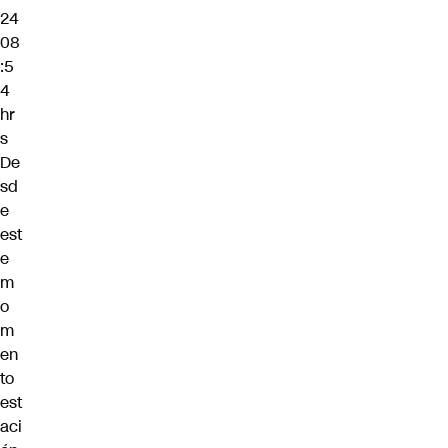
24
08
:5
4
hr
s
De
sd
e
est
e
m
o
m
en
to
est
aci