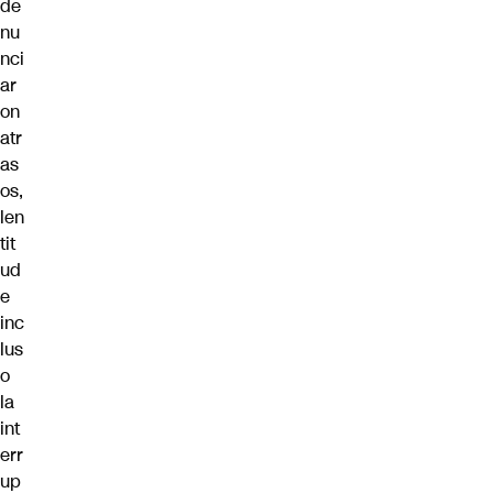
de
nu
nci
ar
on
atr
as
os,
len
tit
ud
e
inc
lus
o
la
int
err
up