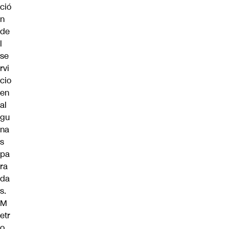
ció
n
de
l
se
rvi
cio
en
al
gu
na
s
pa
ra
da
s.
M
etr
o