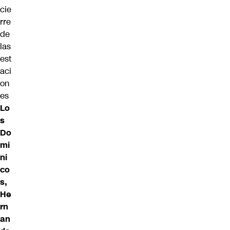
cie
rre
de
las
est
aci
on
es
Lo
s
Do
mi
ni
co
s,
He
rn
an