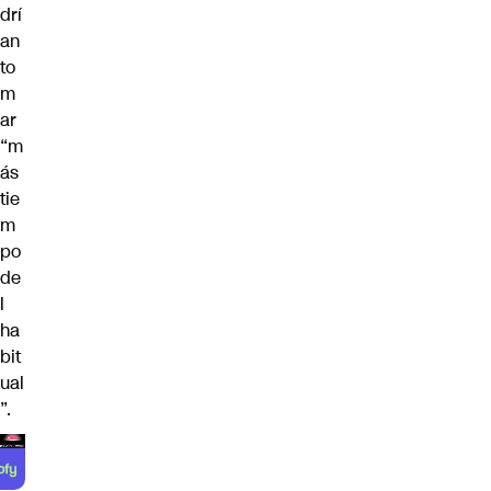
drí
an
to
m
ar
“m
ás
tie
m
po
de
l
ha
bit
ual
”.