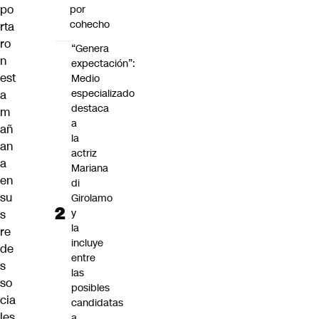
po
por
cohecho
rta
ro
“Genera
n
expectación”:
est
Medio
especializado
a
destaca
m
a
añ
la
an
actriz
a
Mariana
en
di
su
Girolamo
y
s
la
re
incluye
de
entre
s
las
so
posibles
cia
candidatas
les
a