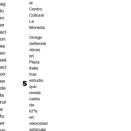
el
ag
Centro
lo
Cultural
m
La
er
Moneda
aci
Orrego
on
defiende
es
obras
en
en
est
Plaza
aci
Italia
on
tras
estudio
es
que
de
revela
la
caída
rut
de
a
67%
fu
en
er
velocidad
vehicular
on