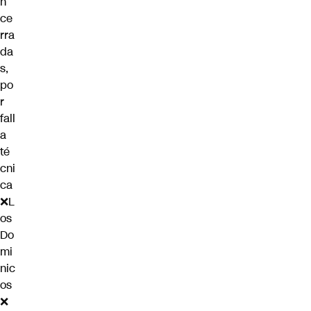
n
ce
rra
da
s,
po
r
fall
a
té
cni
ca
❌L
os
Do
mi
nic
os
❌