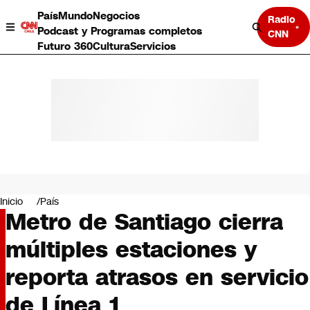
País
Mundo
Negocios
Radio
Podcast y Programas completos
CNN
Futuro 360
Cultura
Servicios
País
Mundo
Negocios
Inicio
País
Metro de Santiago cierra
Deportes
Programas completos
múltiples estaciones y
Cultura
Servicios
reporta atrasos en servicio
Bits
CNN Data
de Línea 1
CNN tiempo