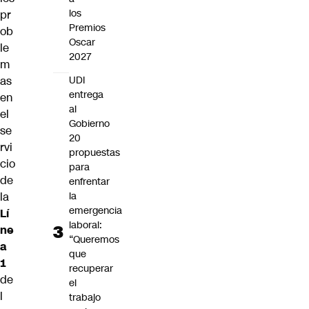
los
pr
Premios
ob
Oscar
le
2027
m
UDI
as
entrega
en
al
el
Gobierno
se
20
rvi
propuestas
cio
para
de
enfrentar
la
la
emergencia
Lí
laboral:
ne
“Queremos
a
que
1
recuperar
de
el
l
trabajo