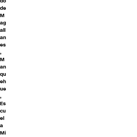
do
de
M
ag
all
an
es
,
M
an
qu
eh
ue
,
Es
cu
el
a
Mi