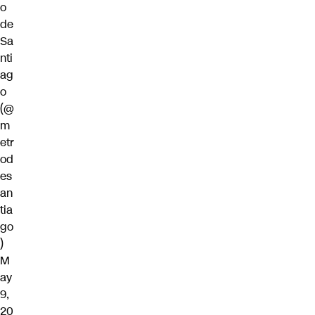
o
de
Sa
nti
ag
o
(@
m
etr
od
es
an
tia
go
)
M
ay
9,
20