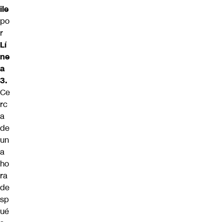
ile
po
r
Lí
ne
a
3.
Ce
rc
a
de
un
a
ho
ra
de
sp
ué