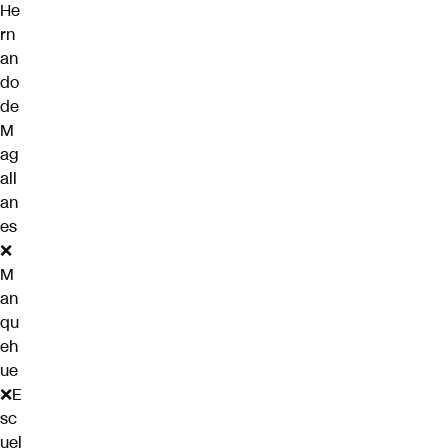
He
rn
an
do
de
M
ag
all
an
es
❌
M
an
qu
eh
ue
❌E
sc
uel