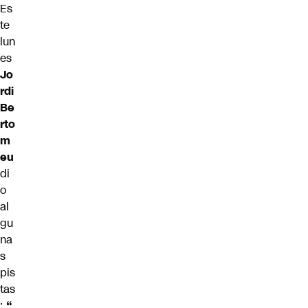
Es
te
lun
es
Jo
rdi
Be
rto
m
eu
di
o
al
gu
na
s
pis
tas
:
“