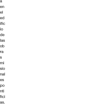
á
en
el
ed
ific
io
de
las
ob
ra
s
mi
sio
nal
es
po
nti
fici
as.