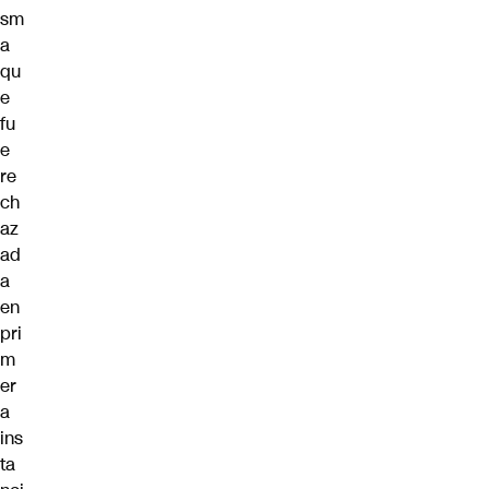
sm
a
qu
e
fu
e
re
ch
az
ad
a
en
pri
m
er
a
ins
ta