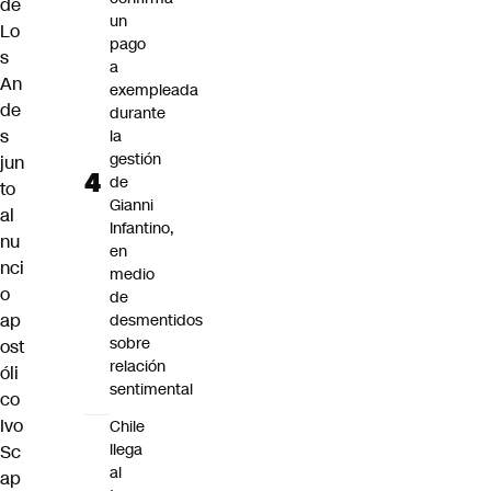
de
un
Lo
pago
s
a
An
exempleada
de
durante
s
la
gestión
jun
de
to
Gianni
al
Infantino,
nu
en
nci
medio
o
de
ap
desmentidos
sobre
ost
relación
óli
sentimental
co
Ivo
Chile
llega
Sc
al
ap