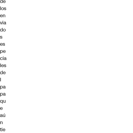
de
los
en
via
do
s
es
pe
cia
les
de
l
pa
pa
qu
e
aú
n
tie