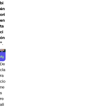
bi
én
ori
en
ta
ci
ón
”
.
De
cla
ra
cio
ne
s
re
ali