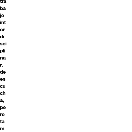
tra
ba
jo
int
er
di
sci
pli
na
r,
de
es
cu
ch
a,
pe
ro
ta
m