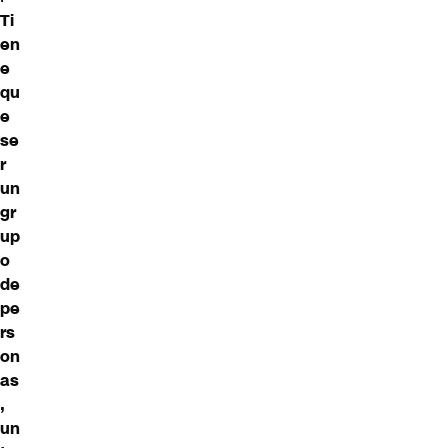
Ti
en
e
qu
e
se
r
un
gr
up
o
de
pe
rs
on
as
,
un