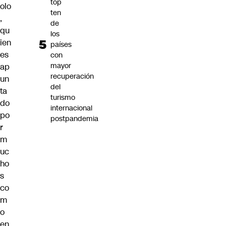
top
olo
ten
,
de
qu
los
ien
países
es
con
mayor
ap
recuperación
un
del
ta
turismo
do
internacional
po
postpandemia
r
m
uc
ho
s
co
m
o
en