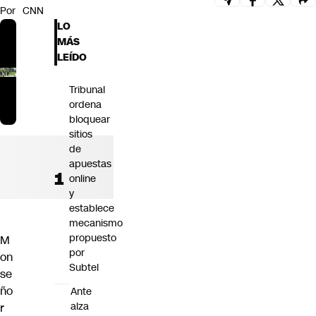
Por
CNN
Futuro 360
LO
Opinión
MÁS
LEÍDO
Tribunal
ordena
bloquear
sitios
de
apuestas
online
y
establece
mecanismo
propuesto
M
por
on
Subtel
se
ño
Ante
alza
r