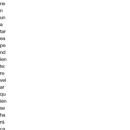
ne
n
un
a
tar
ea
pe
nd
ien
te:
re
vel
ar
qu
ién
se
ha
rá
ca