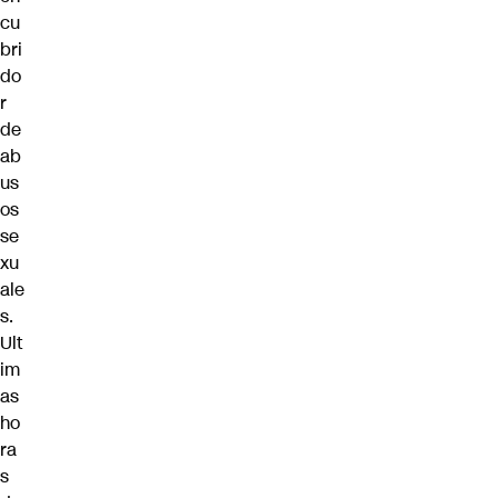
cu
bri
do
r
de
ab
us
os
se
xu
ale
s.
Ult
im
as
ho
ra
s