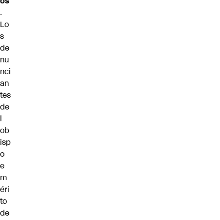
os
.
Lo
s
de
nu
nci
an
tes
de
l
ob
isp
o
e
m
éri
to
de