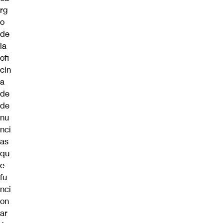
rg
o
de
la
ofi
cin
a
de
de
nu
nci
as
qu
e
fu
nci
on
ar