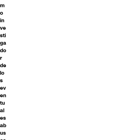
m
o
in
ve
sti
ga
do
r
de
lo
s
ev
en
tu
al
es
ab
us