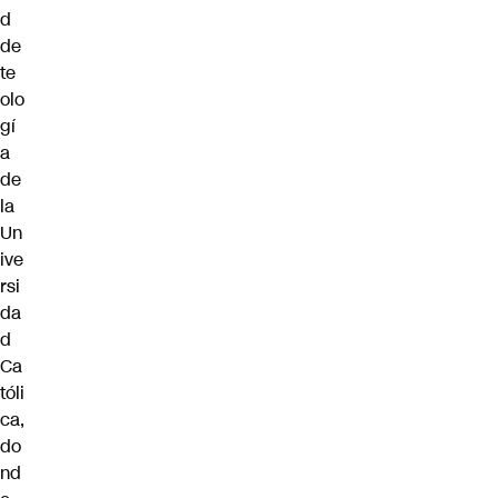
d
de
te
olo
gí
a
de
la
Un
ive
rsi
da
d
Ca
tóli
ca,
do
nd