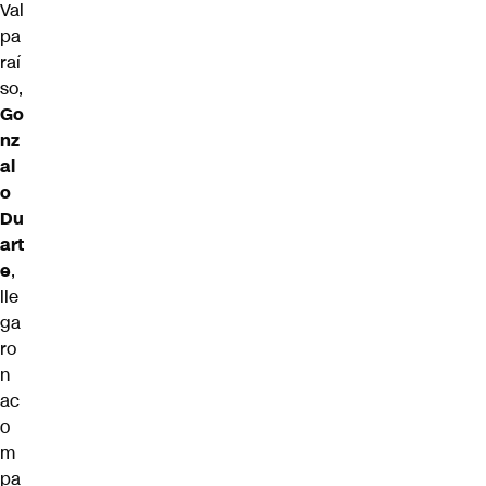
Val
pa
raí
so,
Go
nz
al
o
Du
art
e
,
lle
ga
ro
n
ac
o
m
pa