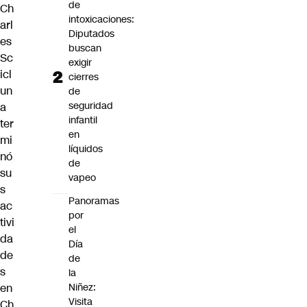
de
Ch
intoxicaciones:
arl
Diputados
es
buscan
Sc
exigir
icl
cierres
un
de
seguridad
a
infantil
ter
en
mi
líquidos
nó
de
su
vapeo
s
Panoramas
ac
por
tivi
el
da
Día
de
de
s
la
en
Niñez:
Visita
Ch