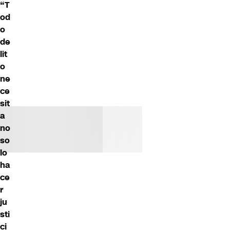
“T
od
o
de
lit
o
ne
ce
sit
a
no
so
lo
ha
ce
r
ju
sti
ci