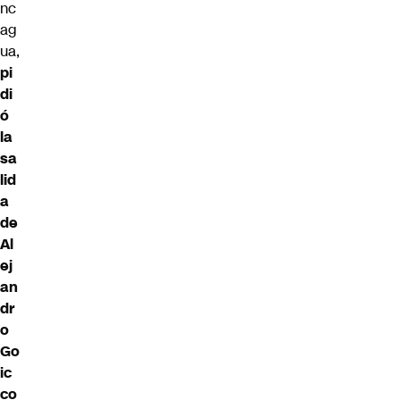
nc
ag
ua,
pi
di
ó
la
sa
lid
a
de
Al
ej
an
dr
o
Go
ic
co