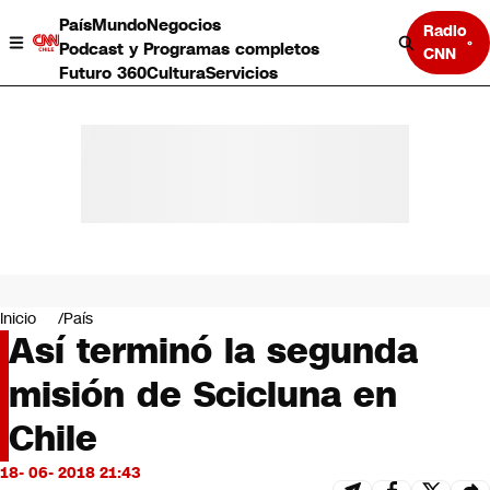
País
Mundo
Negocios
Radio
Podcast y Programas completos
CNN
Futuro 360
Cultura
Servicios
País
Mundo
Negocios
Inicio
País
Así terminó la segunda
Deportes
Programas completos
misión de Scicluna en
Cultura
Servicios
Chile
Bits
CNN Data
18- 06- 2018 21:43
CNN tiempo