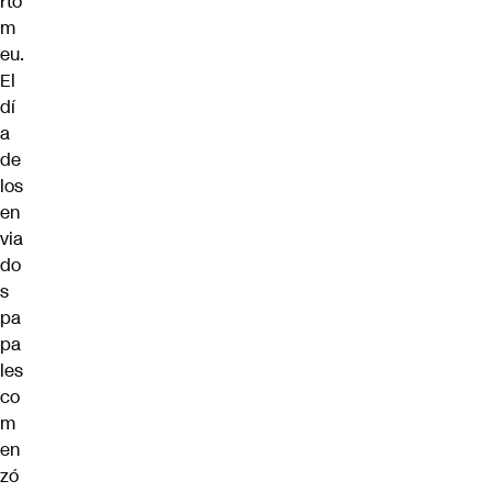
rto
m
eu.
El
dí
a
de
los
en
via
do
s
pa
pa
les
co
m
en
zó