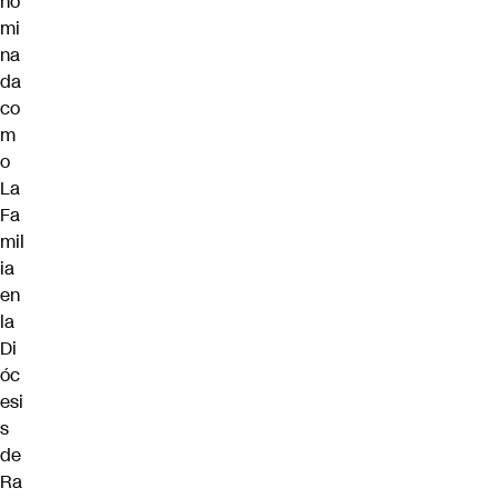
no
mi
na
da
co
m
o
La
Fa
mil
ia
en
la
Di
óc
esi
s
de
Ra