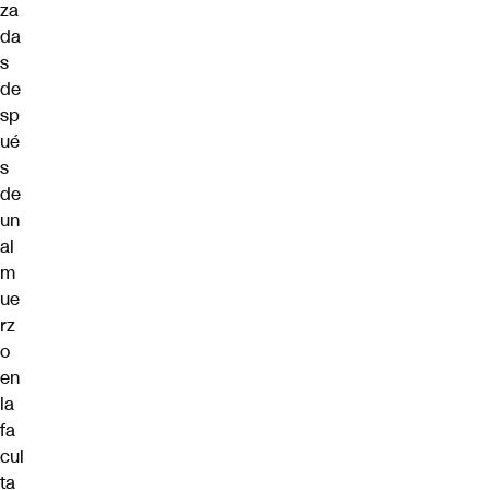
za
da
s
de
sp
ué
s
de
un
al
m
ue
rz
o
en
la
fa
cul
ta