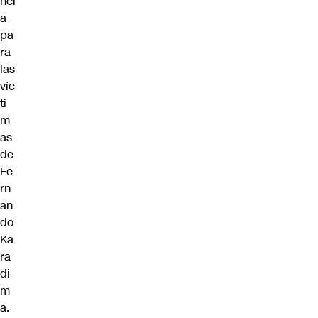
nci
a
pa
ra
las
víc
ti
m
as
de
Fe
rn
an
do
Ka
ra
di
m
a.