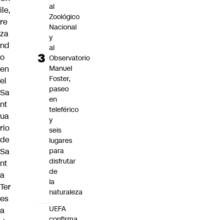
al
ile,
Zoológico
re
Nacional
za
y
nd
al
o
Observatorio
en
Manuel
Foster,
el
paseo
Sa
en
nt
teleférico
ua
y
rio
seis
de
lugares
Sa
para
disfrutar
nt
de
a
la
Ter
naturaleza
es
UEFA
a
confirma