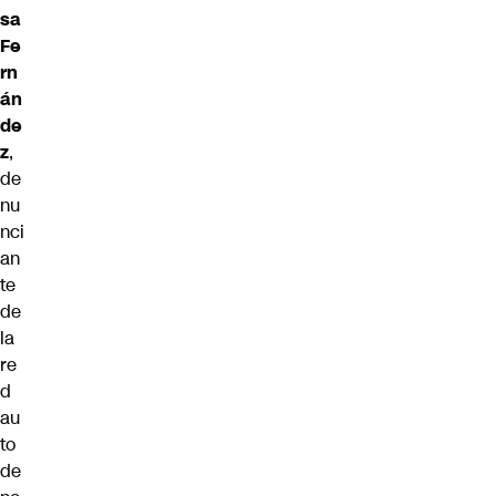
sa
Fe
rn
án
de
z
,
de
nu
nci
an
te
de
la
re
d
au
to
de