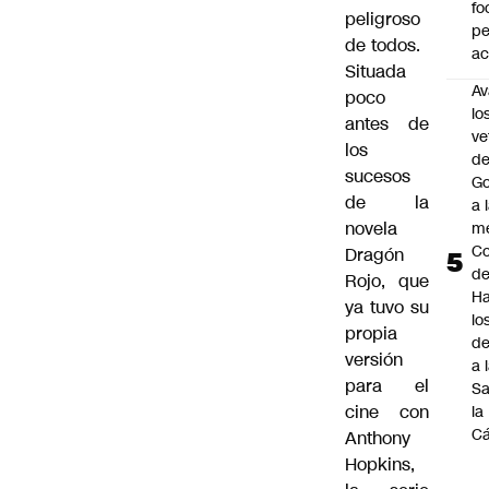
fo
peligroso
p
de todos.
ac
Situada
Av
poco
lo
antes de
ve
los
de
sucesos
Go
de la
a 
novela
me
Co
Dragón
d
Rojo, que
Ha
ya tuvo su
lo
propia
d
versión
a 
para el
Sa
cine con
la
C
Anthony
Hopkins,