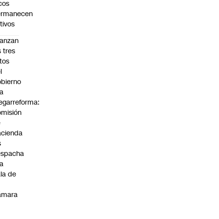
cos
ermanecen
tivos
anzan
s tres
tos
l
bierno
la
garreforma:
misión
e
cienda
s
espacha
la
la de
ámara