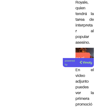
Royale,
quien
tendrá la
tarea de
interpreta
r al
popular
asesino.
Lea el
powered
artículo
by
En el
video
adjunto
puedes
ver la
primera
promoció