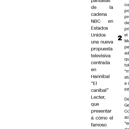
pantallas
cu
de la
po
cadena
pr
NBC en
d
Estados
pr
Unidos
el
Mu
una nueva
pe
propuesta
ad
televisiva
qu
centrada
to
en
"
Hannibal
at
“El
a 
in
caníbal”
Lecter,
De
que
G
presentar
Co
a
á cómo el
"e
famoso