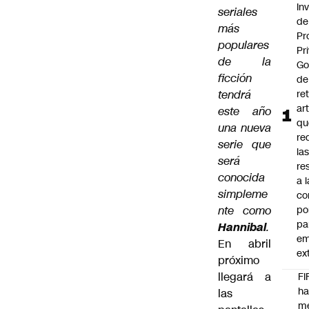
In
seriales
de
más
Pr
populares
Pr
de la
Go
ficción
de
tendrá
ret
ar
este año
qu
una nueva
re
serie que
la
será
re
conocida
a l
simpleme
co
nte como
po
pa
Hannibal
.
em
En abril
ex
próximo
llegará a
FI
h
las
m