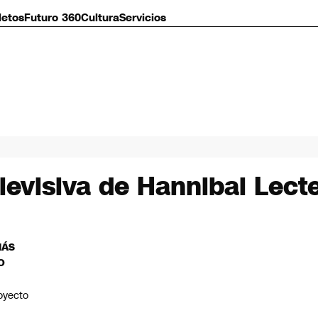
letos
Futuro 360
Cultura
Servicios
elevisiva de Hannibal Lect
MÁS
O
oyecto