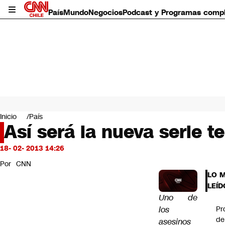
País
Mundo
Negocios
Podcast y Programas comp
País
Mundo
Inicio
País
Negocios
Así será la nueva serie t
Deportes
Programas completos
18- 02- 2013 14:26
Cultura
Por
CNN
Servicios
LO 
Bits
LEÍD
CNN Data
Uno de
CNN tiempo
los
Pr
Futuro 360
de
asesinos
Opinión