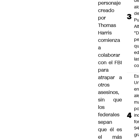
de
personaje
al
creado
d
por
Pu
Thomas
Al
Harris
"
p
comienza
qu
a
ed
colaborar
la
con el FBI
co
para
Es
atrapar a
Un
otros
e
asesinos,
al
sin que
m
los
po
federales
in
sepan
fo
9
que él es
gr
el más