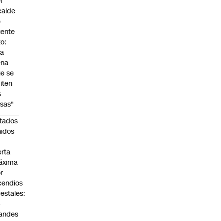
l
calde
e
ente
to:
Da
ena
e se
iten
s
sas"
tados
idos
n
erta
áxima
r
cendios
restales:
4
andes