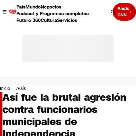
País
Mundo
Negocios
Radio
Podcast y Programas completos
CNN
Futuro 360
Cultura
Servicios
País
Mundo
Negocios
Inicio
País
Así fue la brutal agresión
Deportes
Programas completos
contra funcionarios
Cultura
Servicios
municipales de
Bits
CNN Data
Independencia
CNN tiempo