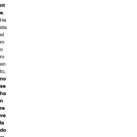
nt
e
.
Ha
sta
el
m
o
m
en
to,
no
se
ha
n
re
ve
la
do