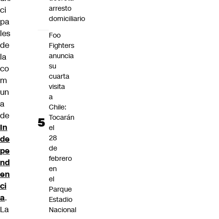
arresto
ci
domiciliario
pa
les
Foo
de
Fighters
anuncia
la
su
co
cuarta
m
visita
un
a
a
Chile:
de
Tocarán
In
el
28
de
de
pe
febrero
nd
en
en
el
ci
Parque
a
.
Estadio
La
Nacional