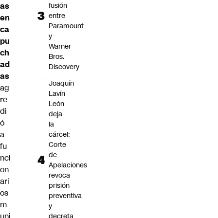
as
fusión
entre
en
Paramount
ca
y
pu
Warner
ch
Bros.
ad
Discovery
as
Joaquín
ag
Lavín
re
León
di
deja
ó
la
a
cárcel:
Corte
fu
de
nci
Apelaciones
on
revoca
ari
prisión
os
preventiva
m
y
uni
decreta