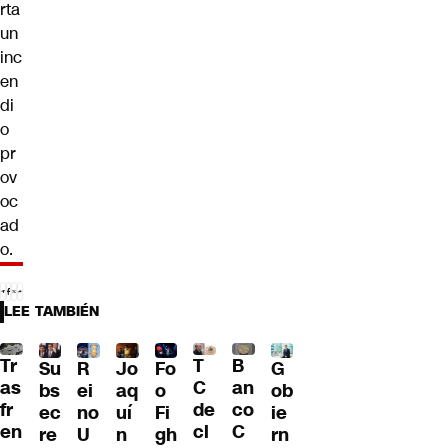
rta
un
inc
en
di
o
pr
ov
oc
ad
o.
LEE TAMBIÉN
Tr
T
B
Su
R
Jo
G
Fo
as
C
an
bs
ei
aq
ob
o
fr
de
co
ec
no
uí
ie
Fi
en
cl
C
re
U
n
rn
gh