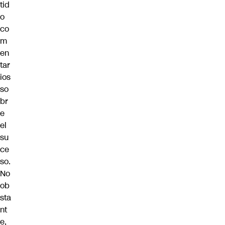
tid
o
co
m
en
tar
ios
so
br
e
el
su
ce
so.
No
ob
sta
nt
e,