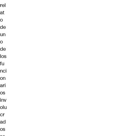
rel
at
o
de
un
o
de
los
fu
nci
on
ari
os
inv
olu
cr
ad
os