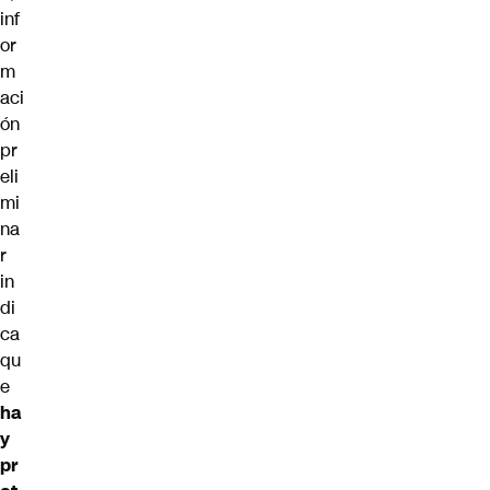
inf
or
m
aci
ón
pr
eli
mi
na
r
in
di
ca
qu
e
ha
y
pr