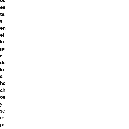
ot
es
ta
s
en
el
lu
ga
r
de
lo
s
he
ch
os
y
se
re
po