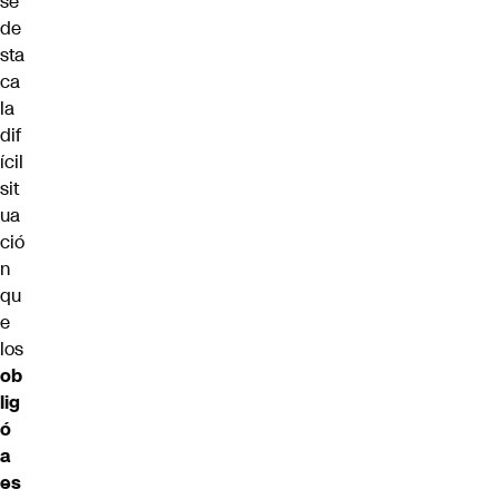
se
de
sta
ca
la
dif
ícil
sit
ua
ció
n
qu
e
los
ob
lig
ó
a
es