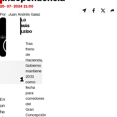
Futuro 360
20- 07- 2024 21:00
Opinión
Por
Juan Andrés Galaz
LO
MÁS
LEÍDO
Tras
freno
de
Hacienda,
Gobierno
mantiene
2031
como
fecha
para
corredores
En
del
un
Gran
he
Concepción