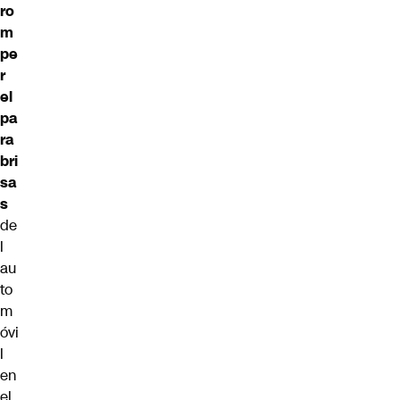
ro
m
pe
r
el
pa
ra
bri
sa
s
de
l
au
to
m
óvi
l
en
el