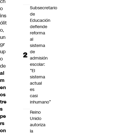
ch
Subsecretario
o
de
ins
Educación
ólit
defiende
o,
reforma
un
al
gr
sistema
up
de
admisión
o
escolar:
de
“El
al
sistema
m
actual
en
es
os
casi
tre
inhumano”
s
Reino
pe
Unido
rs
autoriza
on
la