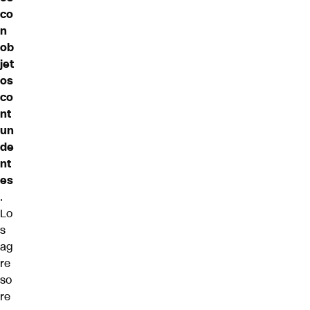
co
n
ob
jet
os
co
nt
un
de
nt
es
.
Lo
s
ag
re
so
re