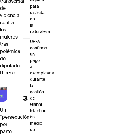
lugares
transversal”
para
de
disfrutar
violencia
de
contra
la
las
naturaleza
mujeres
UEFA
tras
confirma
polémica
un
de
pago
diputado
a
Rincón
exempleada
durante
la
gestión
de
Gianni
Un
Infantino,
“persecución”
en
medio
por
de
parte