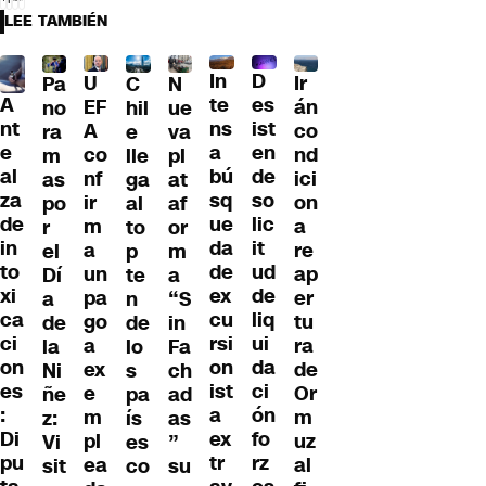
LEE TAMBIÉN
D
In
U
Ir
Pa
C
N
A
es
te
EF
án
no
hil
ue
nt
ist
ns
A
co
ra
e
va
e
en
a
co
nd
m
lle
pl
al
de
bú
nf
ici
as
ga
at
za
so
sq
ir
on
po
al
af
de
lic
ue
m
a
r
to
or
in
it
da
a
re
el
p
m
to
ud
de
un
ap
Dí
te
a
xi
de
ex
pa
er
a
n
“S
ca
liq
cu
go
tu
de
de
in
ci
ui
rsi
a
ra
la
lo
Fa
on
da
on
ex
de
Ni
s
ch
es
ci
ist
e
Or
ñe
pa
ad
:
ón
a
m
m
z:
ís
as
Di
fo
ex
pl
uz
Vi
es
”
pu
rz
tr
ea
al
sit
co
su