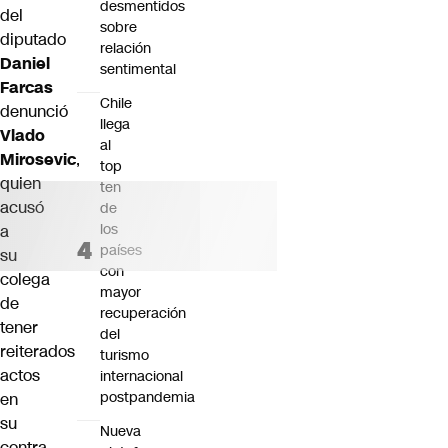
desmentidos
del
sobre
diputado
relación
Daniel
sentimental
Farcas
Chile
denunció
llega
Vlado
al
Mirosevic
,
top
quien
ten
acusó
de
los
a
países
su
con
colega
mayor
de
recuperación
tener
del
reiterados
turismo
actos
internacional
postpandemia
en
su
Nueva
contra,