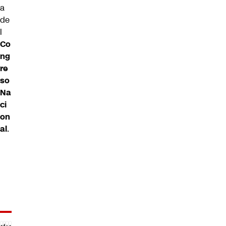
a
de
l
Co
ng
re
so
Na
ci
on
al
.