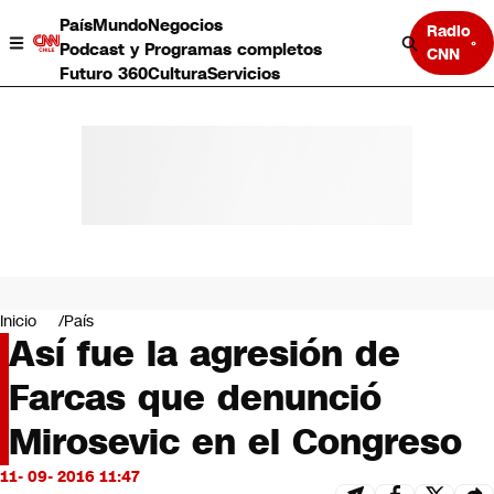
País
Mundo
Negocios
Radio
Podcast y Programas completos
CNN
Futuro 360
Cultura
Servicios
País
Mundo
Negocios
Inicio
País
Así fue la agresión de
Deportes
Programas completos
Farcas que denunció
Cultura
Servicios
Mirosevic en el Congreso
Bits
CNN Data
11- 09- 2016 11:47
CNN tiempo