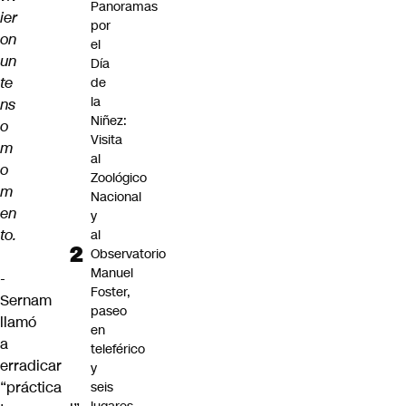
Panoramas
ier
por
on
el
un
Día
te
de
la
ns
Niñez:
o
Visita
m
al
o
Zoológico
m
Nacional
en
y
to.
al
Observatorio
Manuel
-
Foster,
Sernam
paseo
llamó
en
a
teleférico
erradicar
y
“práctica
seis