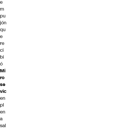
e
m
pu
jón
qu
e
re
ci
bi
ó
Mi
ro
se
vic
en
pl
en
a
sal