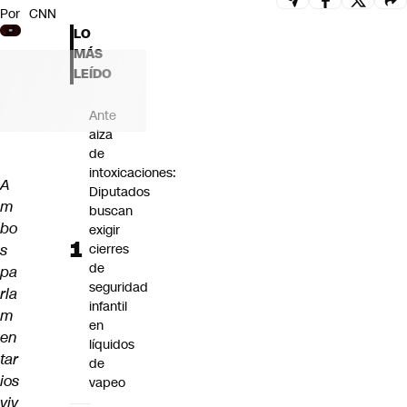
Por
CNN
Futuro 360
LO
Opinión
MÁS
LEÍDO
Ante
alza
de
intoxicaciones:
A
Diputados
m
buscan
bo
exigir
s
cierres
de
pa
seguridad
rla
infantil
m
en
en
líquidos
tar
de
ios
vapeo
viv