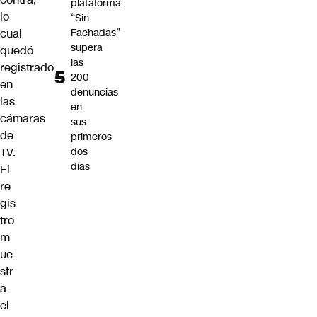
plataforma
lo
“Sin
Fachadas”
cual
supera
quedó
las
registrado
200
en
denuncias
las
en
cámaras
sus
de
primeros
dos
TV.
días
El
re
gis
tro
m
ue
str
a
el