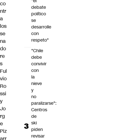
"el
co
debate
ntr
político
a
se
los
desarrolle
se
con
respeto"
na
do
"Chile
re
debe
s
convivir
con
Ful
la
vio
nieve
Ro
y
ssi
no
y
paralizarse":
Jo
Centros
rg
de
ski
e
piden
Piz
revisar
arr