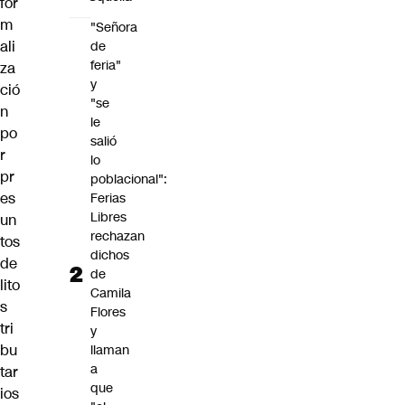
for
m
"Señora
ali
de
feria"
za
y
ció
"se
n
le
po
salió
r
lo
pr
poblacional":
es
Ferias
Libres
un
rechazan
tos
dichos
de
de
lito
Camila
s
Flores
tri
y
bu
llaman
a
tar
que
ios