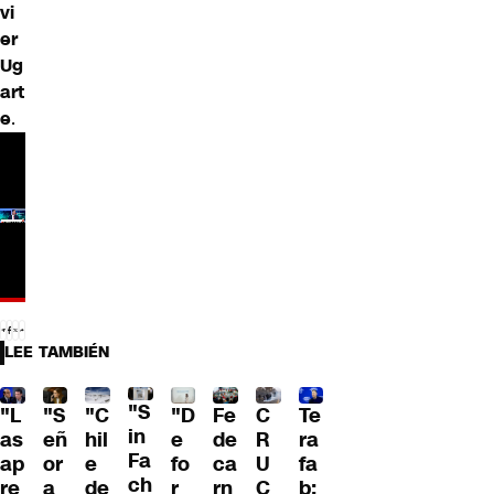
vi
er
Ug
art
e
.
LEE TAMBIÉN
"S
"L
"S
"C
"D
Fe
C
Te
in
as
eñ
hil
e
de
R
ra
Fa
ap
or
e
fo
ca
U
fa
ch
re
a
de
r
rn
C
b: