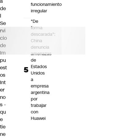
a
funcionamiento
de
irregular
l
"De
Se
forma
rvi
descarada":
cio
China
de
denuncia
Im
amenazas
pu
de
Estados
est
Unidos
os
a
Int
empresa
er
argentina
no
por
s -
trabajar
qu
con
Huawei
e
tie
ne