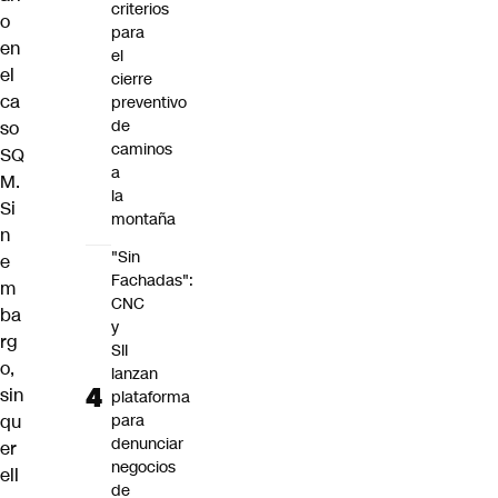
criterios
o
para
en
el
el
cierre
ca
preventivo
de
so
caminos
SQ
a
M.
la
Si
montaña
n
"Sin
e
Fachadas":
m
CNC
ba
y
rg
SII
o,
lanzan
sin
plataforma
qu
para
denunciar
er
negocios
ell
de