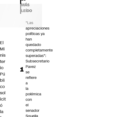
Futuro 360
MÁS
Opinión
LEÍDO
"Las
apreciaciones
políticas ya
han
El
quedado
Mi
completamente
nis
superadas":
ter
Subsecretario
Pavez
io
se
Pú
refiere
bli
a
co
la
sol
polémica
icit
con
ó
el
senador
la
Squella