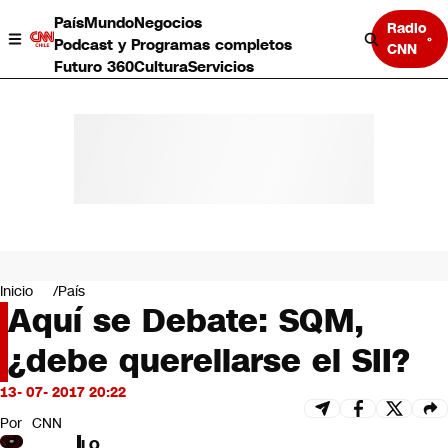
País
Mundo
Negocios
Radio
Podcast y Programas completos
CNN
Futuro 360
Cultura
Servicios
País
Mundo
Negocios
Inicio
País
Aquí se Debate: SQM,
Deportes
Programas completos
¿debe querellarse el SII?
Cultura
Servicios
13- 07- 2017 20:22
Bits
CNN Data
Por
CNN
CNN tiempo
LO