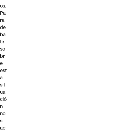
os.
Pa
ra
de
ba
tir
so
br
e
est
a
sit
ua
ció
n
no
s
ac