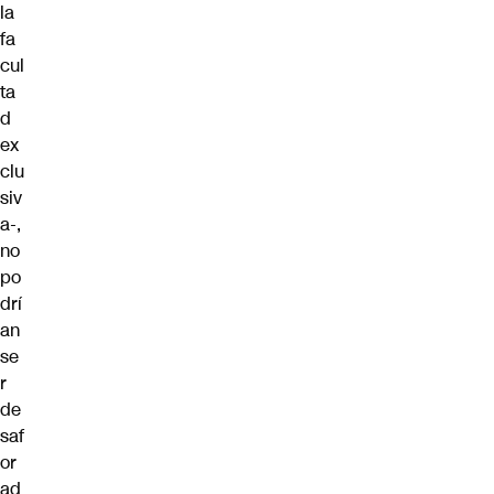
la
fa
cul
ta
d
ex
clu
siv
a-,
no
po
drí
an
se
r
de
saf
or
ad