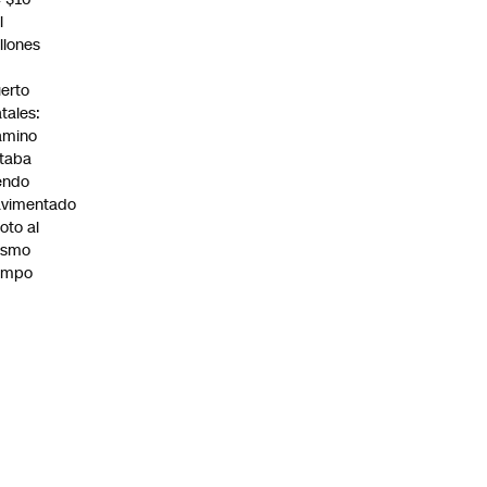
l
llones
n
erto
tales:
amino
taba
endo
avimentado
roto al
ismo
empo