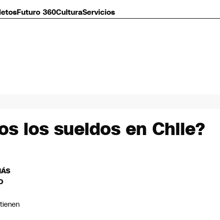
letos
Futuro 360
Cultura
Servicios
os los sueldos en Chile?
MÁS
O
tienen