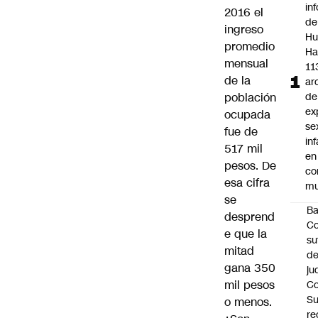
in
2016 el
de
ingreso
Hu
promedio
Ha
mensual
11
de la
ar
población
de
ex
ocupada
se
fue de
inf
517 mil
en
pesos. De
co
esa cifra
mu
se
B
desprend
Co
e que la
su
mitad
de
gana 350
ju
mil pesos
Co
S
o menos.
re