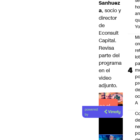
se
Sanhuez
ho
a
, socio y
an
director
q
de
Y
Econsult
Mi
Capital.
or
Revisa
re
parte del
lo
programa
p
en el
m
po
video
pr
adjunto.
d
oc
A
Lea el
powered
Co
artículo
by
de
ne
po
de