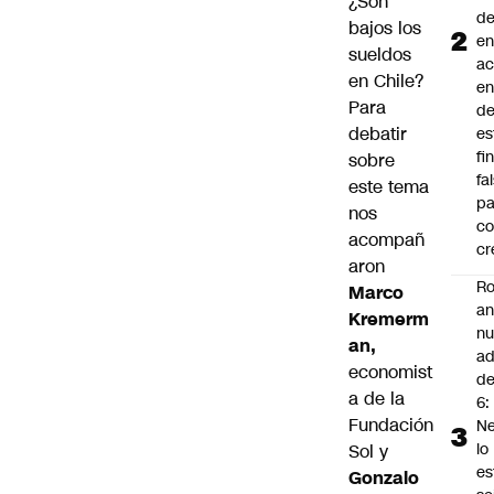
¿Son
d
bajos los
en
sueldos
a
en Chile?
en
Para
d
debatir
es
fi
sobre
fa
este tema
pa
nos
co
acompañ
cr
aron
Ro
Marco
an
Kremerm
n
an,
ad
economist
d
a de la
6:
Fundación
Ne
lo
Sol y
es
Gonzalo