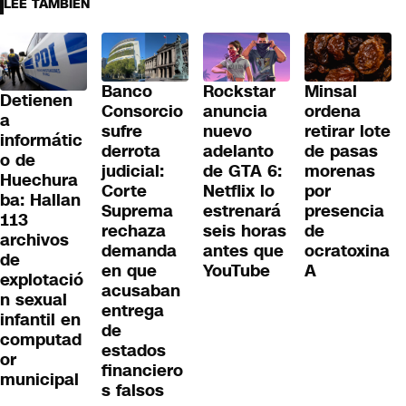
LEE TAMBIÉN
Banco
Rockstar
Minsal
Detienen
Consorcio
anuncia
ordena
a
sufre
nuevo
retirar lote
informátic
derrota
adelanto
de pasas
o de
judicial:
de GTA 6:
morenas
Huechura
Corte
Netflix lo
por
ba: Hallan
Suprema
estrenará
presencia
113
rechaza
seis horas
de
archivos
demanda
antes que
ocratoxina
de
en que
YouTube
A
explotació
acusaban
n sexual
entrega
infantil en
de
computad
estados
or
financiero
municipal
s falsos