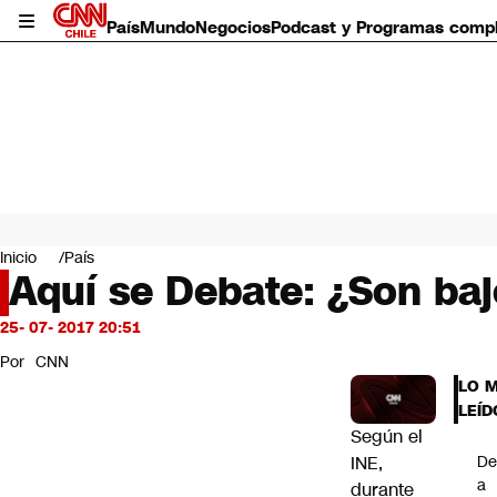
País
Mundo
Negocios
Podcast y Programas comp
País
Mundo
Inicio
País
Negocios
Aquí se Debate: ¿Son baj
Deportes
Programas completos
25- 07- 2017 20:51
Cultura
Por
CNN
Servicios
LO 
Bits
LEÍD
CNN Data
Según el
CNN tiempo
INE,
De
Futuro 360
a
durante
Opinión