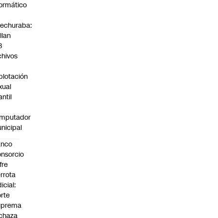
formático
echuraba:
llan
3
chivos
plotación
xual
antil
mputador
nicipal
anco
nsorcio
fre
rrota
dicial:
rte
uprema
chaza