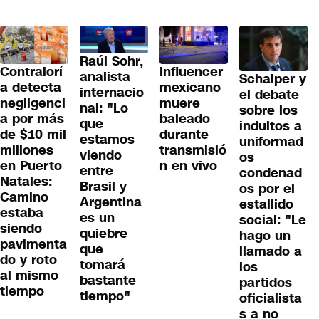
Raúl Sohr,
Contralorí
Influencer
analista
Schalper y
a detecta
mexicano
internacio
el debate
negligenci
muere
nal: "Lo
sobre los
a por más
baleado
que
indultos a
de $10 mil
durante
estamos
uniformad
millones
transmisió
viendo
os
en Puerto
n en vivo
entre
condenad
Natales:
Brasil y
os por el
Camino
Argentina
estallido
estaba
es un
social: "Le
siendo
quiebre
hago un
pavimenta
que
llamado a
do y roto
tomará
los
al mismo
bastante
partidos
tiempo
tiempo"
oficialista
s a no