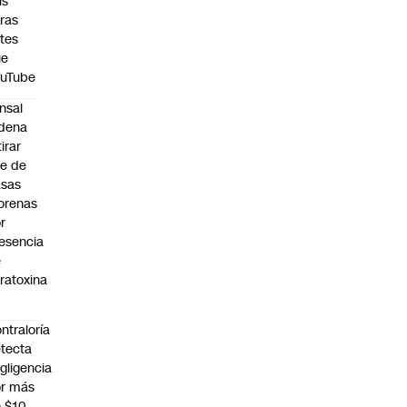
is
ras
tes
ue
ouTube
nsal
dena
tirar
te de
asas
orenas
r
esencia
e
ratoxina
ntraloría
tecta
gligencia
r más
 $10