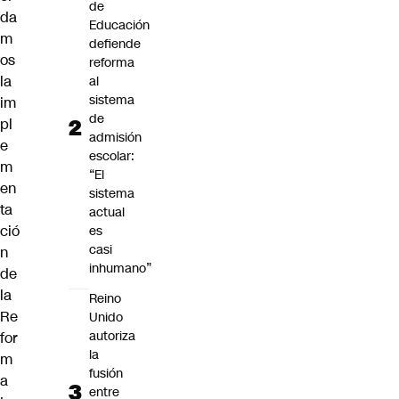
de
da
Educación
m
defiende
os
reforma
la
al
sistema
im
de
pl
admisión
e
escolar:
m
“El
en
sistema
ta
actual
ció
es
casi
n
inhumano”
de
la
Reino
Re
Unido
autoriza
for
la
m
fusión
a
entre