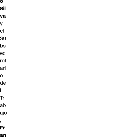
o
Sil
va
y
el
Su
bs
ec
ret
ari
o
de
l
Tr
ab
ajo
,
Fr
an