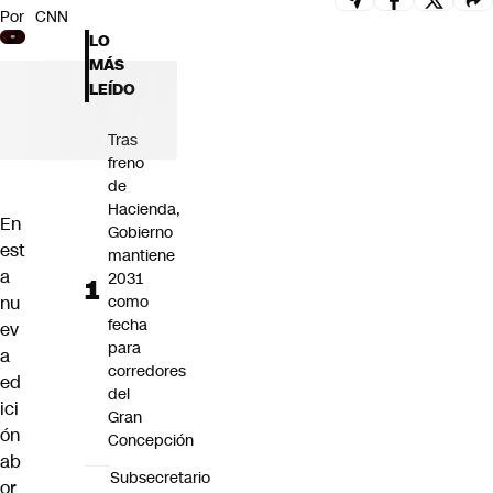
Por
CNN
Futuro 360
LO
Opinión
MÁS
LEÍDO
Tras
freno
de
Hacienda,
En
Gobierno
est
mantiene
a
2031
nu
como
fecha
ev
para
a
corredores
ed
del
ici
Gran
ón
Concepción
ab
Subsecretario
or