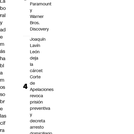
La
Paramount
bo
y
ral
Warner
y
Bros.
Discovery
ad
e
Joaquín
m
Lavín
ás
León
ha
deja
la
bl
cárcel:
a
Corte
m
de
os
Apelaciones
so
revoca
br
prisión
e
preventiva
y
las
decreta
cif
arresto
ra
domiciliario