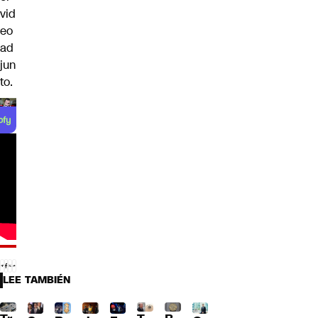
vid
eo
ad
jun
to.
LEE TAMBIÉN