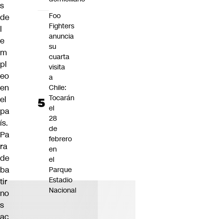
s
Foo
de
Fighters
l
anuncia
e
su
m
cuarta
pl
visita
eo
a
en
Chile:
Tocarán
el
el
pa
28
ís.
de
Pa
febrero
ra
en
de
el
ba
Parque
Estadio
tir
Nacional
no
s
ac