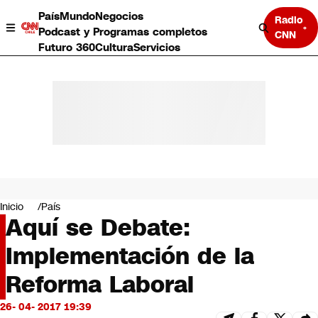
País
Mundo
Negocios
Radio
Podcast y Programas completos
CNN
Futuro 360
Cultura
Servicios
País
Mundo
Negocios
Inicio
País
Aquí se Debate:
Deportes
Programas completos
Implementación de la
Cultura
Servicios
Reforma Laboral
Bits
CNN Data
26- 04- 2017 19:39
CNN tiempo