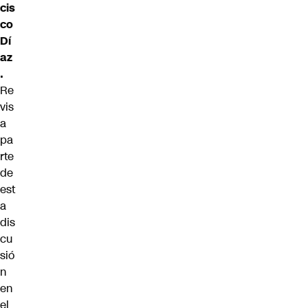
cis
co
Dí
az
.
Re
vis
a
pa
rte
de
est
a
dis
cu
sió
n
en
el