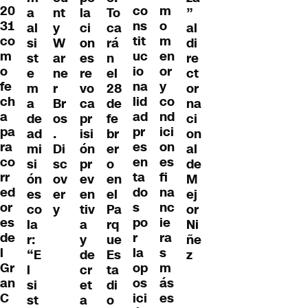
20
co
m
a
nt
la
”
To
31
ns
o
al
y
ci
al
ca
co
tit
m
si
W
on
di
rá
m
uc
en
st
ar
es
re
n
o
io
or
e
ne
re
ct
el
fe
na
y
m
r
vo
or
28
ch
lid
co
a
Br
ca
na
de
a
ad
nd
de
os
pr
ci
fe
pa
pr
ici
ad
.
isi
on
br
ra
es
on
mi
Di
ón
al
er
co
en
es
si
sc
pr
de
o
rr
ta
fi
ón
ov
ev
M
en
ed
do
na
es
er
en
ej
el
or
s
nc
co
y
tiv
or
Pa
es
po
ie
la
a
Ni
rq
de
r
ra
r:
y
ñe
ue
l
la
s
“E
de
z
Es
Gr
op
m
l
cr
ta
an
os
ás
si
et
di
C
ici
es
st
a
o