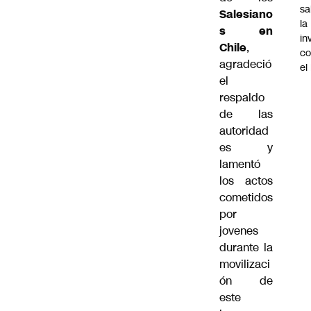
sa
Salesiano
la
s en
in
Chile
,
co
agradeció
el
el
respaldo
de las
autoridad
es y
lamentó
los actos
cometidos
por
jovenes
durante la
movilizaci
ón de
este