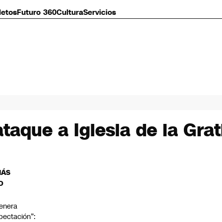
letos
Futuro 360
Cultura
Servicios
taque a Iglesia de la Gra
MÁS
O
enera
pectación”: