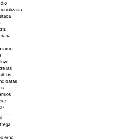
dio
pecializado
staca
a
triz
riana
rolamo
a
cluye
tre las
sibles
ndidatas
los
emios
car
27
I
trega
bierno