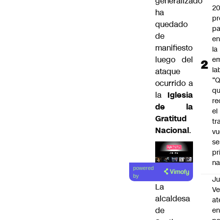
generalizado
2
ha
pr
quedado
pa
de
en
manifiesto
la
luego del
em
la
ataque
“
ocurrido a
q
la
Iglesia
re
de la
el
Gratitud
tr
Nacional
.
vu
se
pr
na
Lea el
powered
artículo
by
Ju
La
V
alcaldesa
at
de
en