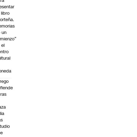
ra
esentar
 libro
orteña.
emorias
 un
mienzo”
 el
ntro
ltural
a
oneda
rego
fiende
ras
n
aza
lia
as
tudio
ue