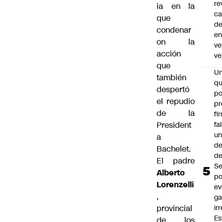
re
ia en la
ca
que
d
condenar
e
on la
ve
acción
ve
que
U
también
qu
despertó
po
el repudio
pr
de la
fi
fa
President
u
a
de
Bachelet.
de
El padre
Se
Alberto
po
Lorenzelli
ev
,
ga
ir
provincial
Es
de los