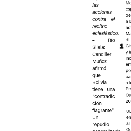
Me
las
es
acciones
de
contra el
a l
recitno
ac
eclesiástico.
Ma
–
Río
di
Gi
Silala:
y l
Canciller
in
Muñoz
en
afirmó
po
que
ca
Bolivia
a 
tiene una
Pr
Os
“contradic
20
ción
flagrante”
UD
Un
en
al
repudio
Go