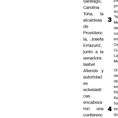
pa
Santiago,
pr
Carolina
su
Toha, la
“N
alcaldesa
M
de
de
Providenc
co
ia, Josefa
en
Ce
Errázuriz,
Cu
junto a la
L
senadora
M
Isabel
Or
Allende y
de
autoridad
ob
es
e
eclesiásti
Pl
cas
Ita
encabeza
tr
ron una
es
q
conferenc