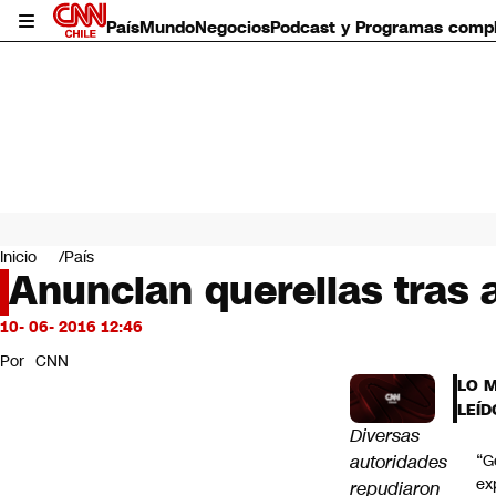
País
Mundo
Negocios
Podcast y Programas comp
País
Mundo
Inicio
País
Negocios
Anuncian querellas tras a
Deportes
Programas completos
10- 06- 2016 12:46
Cultura
Por
CNN
Servicios
LO 
Bits
LEÍD
CNN Data
Diversas
CNN tiempo
autoridades
“G
Futuro 360
ex
repudiaron
Opinión