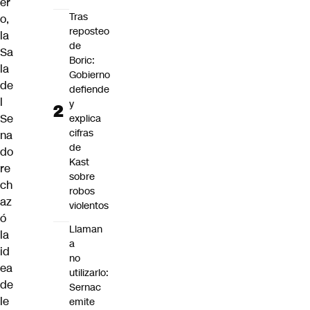
er
Tras
o,
reposteo
la
de
Sa
Boric:
la
Gobierno
de
defiende
l
y
Se
explica
cifras
na
de
do
Kast
re
sobre
ch
robos
az
violentos
ó
Llaman
la
a
id
no
ea
utilizarlo:
de
Sernac
le
emite