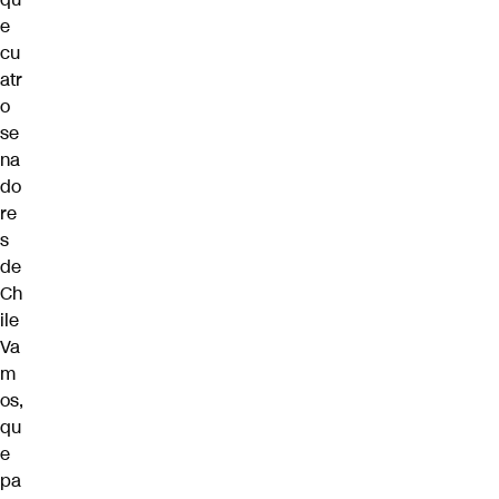
e
cu
atr
o
se
na
do
re
s
de
Ch
ile
Va
m
os,
qu
e
pa