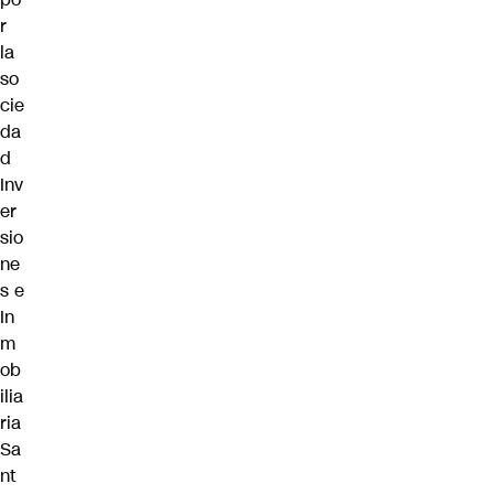
r
la
so
cie
da
d
Inv
er
sio
ne
s e
In
m
ob
ilia
ria
Sa
nt