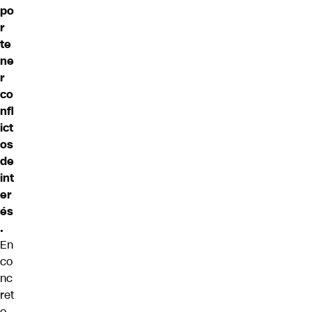
po
r
te
ne
r
co
nfl
ict
os
de
int
er
és
.
En
co
nc
ret
o,