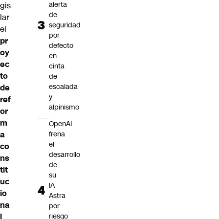
alerta
gis
de
lar
seguridad
el
por
pr
defecto
oy
en
ec
cinta
to
de
escalada
de
y
ref
alpinismo
or
m
OpenAI
a
frena
el
co
desarrollo
ns
de
tit
su
uc
IA
io
Astra
na
por
l
riesgo