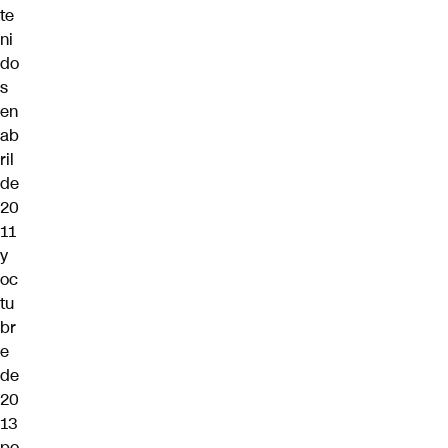
te
ni
do
s
en
ab
ril
de
20
11
y
oc
tu
br
e
de
20
13
po