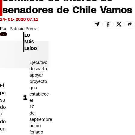
Futuro 360
senadores de Chile Vamos
Opinión
14- 01- 2020 07:11
Por
Patricio Pérez
LO
MÁS
LEÍDO
Ejecutivo
descarta
apoyar
proyecto
El
que
pa
establece
sa
el
do
17
de
7
septiembre
de
como
en
feriado