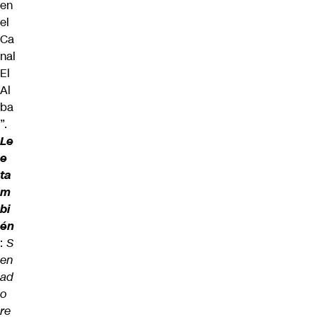
en
el
Ca
nal
El
Al
ba
”.
Le
e
ta
m
bi
én
:
S
en
ad
o
re