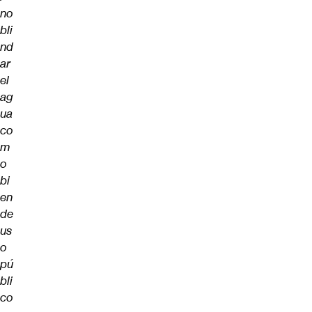
no
bli
nd
ar
el
ag
ua
co
m
o
bi
en
de
us
o
pú
bli
co