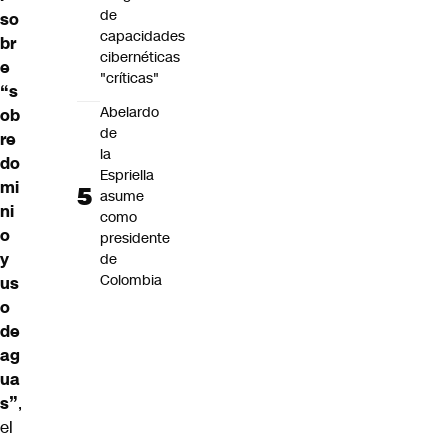
de
so
capacidades
br
cibernéticas
e
"críticas"
“s
Abelardo
ob
de
re
la
do
Espriella
mi
asume
ni
como
o
presidente
y
de
Colombia
us
o
de
ag
ua
s”
,
el