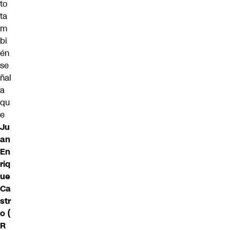
to
ta
m
bi
én
se
ñal
a
qu
e
Ju
an
En
riq
ue
Ca
str
o (
R