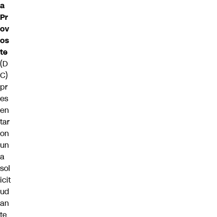
a
Pr
ov
os
te
(D
C)
pr
es
en
tar
on
un
a
sol
icit
ud
an
te