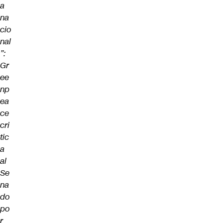
a
na
cio
nal
”:
Gr
ee
np
ea
ce
cri
tic
a
al
Se
na
do
po
r