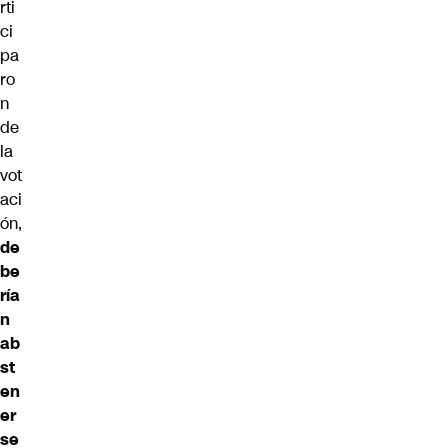
rti
ci
pa
ro
n
de
la
vot
aci
ón,
de
be
ría
n
ab
st
en
er
se