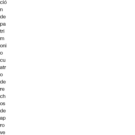
ció
n
de
pa
tri
m
oni
o
cu
atr
o
de
re
ch
os
de
ap
ro
ve