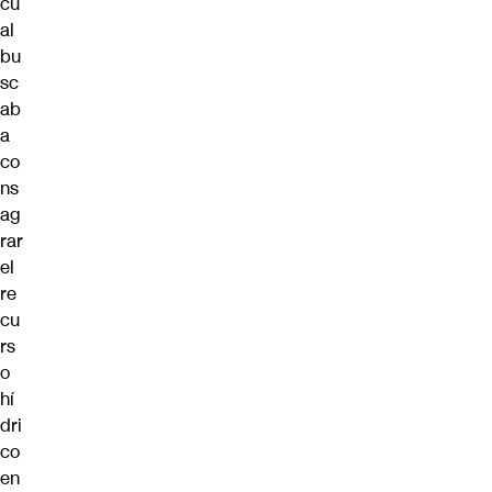
cu
al
bu
sc
ab
a
co
ns
ag
rar
el
re
cu
rs
o
hí
dri
co
en