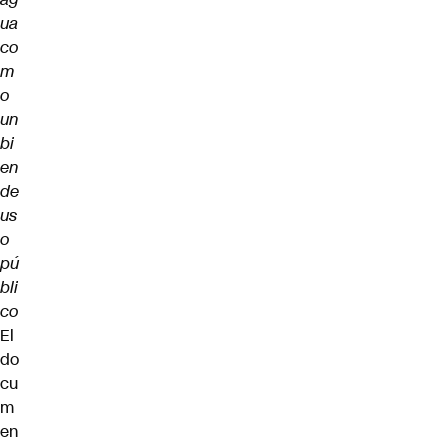
ua
co
m
o
un
bi
en
de
us
o
pú
bli
co
El
do
cu
m
en