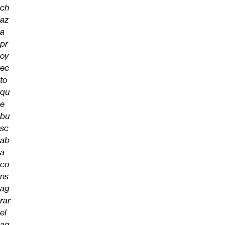
ch
az
a
pr
oy
ec
to
qu
e
bu
sc
ab
a
co
ns
ag
rar
el
ag