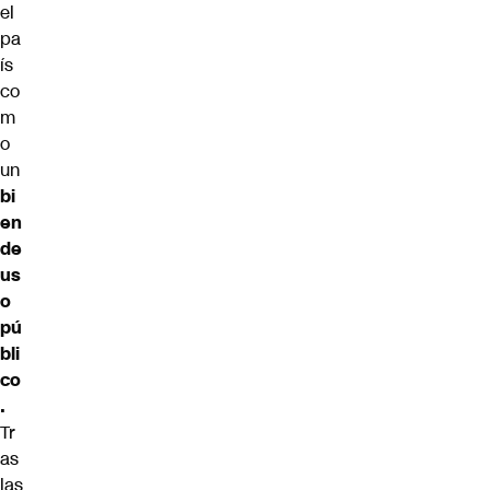
el
pa
ís
co
m
o
un
bi
en
de
us
o
pú
bli
co
.
Tr
as
las