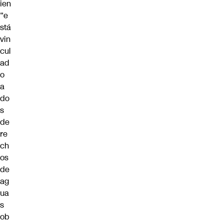
ien
“e
stá
vin
cul
ad
o
a
do
s
de
re
ch
os
de
ag
ua
s
ob