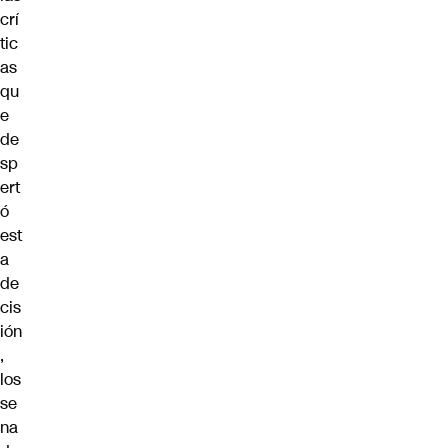
crí
tic
as
qu
e
de
sp
ert
ó
est
a
de
cis
ión
,
los
se
na