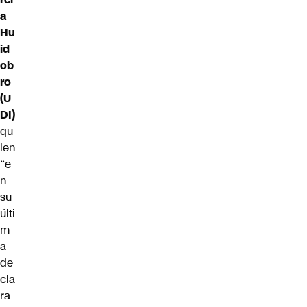
a
Hu
id
ob
ro
(U
DI)
qu
ien
“e
n
su
últi
m
a
de
cla
ra