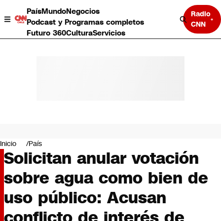
País
Mundo
Negocios
Radio
Podcast y Programas completos
CNN
Futuro 360
Cultura
Servicios
País
Mundo
Negocios
Inicio
País
Solicitan anular votación
Deportes
Programas completos
sobre agua como bien de
Cultura
Servicios
uso público: Acusan
Bits
CNN Data
conflicto de interés de
CNN tiempo