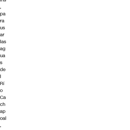
,
pa
ra
us
ar
las
ag
ua
s
de
l
Rí
o
Ca
ch
ap
oal
,