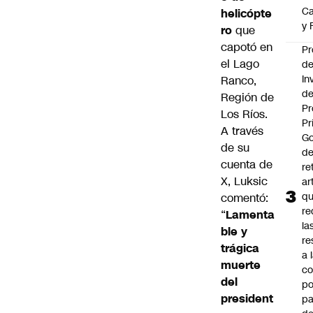
Ca
helicópte
y 
ro
que
capotó en
Pr
el Lago
d
In
Ranco,
de
Región de
Pr
Los Ríos.
Pr
A través
Go
de su
de
cuenta de
re
X, Luksic
ar
q
comentó:
re
“
Lamenta
la
ble y
re
trágica
a 
muerte
c
del
po
president
pa