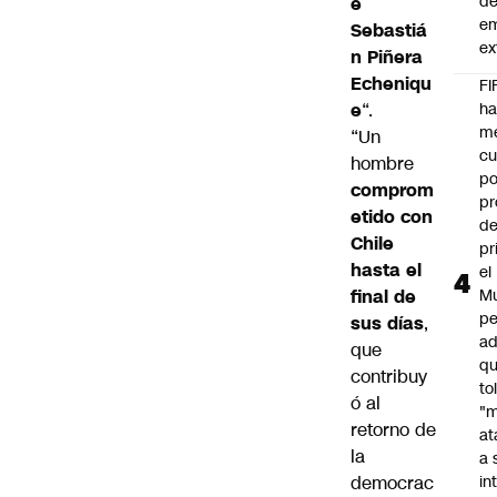
d
e
e
Sebastiá
ex
n Piñera
Echeniqu
FI
e
“.
h
m
“Un
cu
hombre
po
comprom
pr
etido con
d
Chile
pr
hasta el
el
final de
Mu
pe
sus días
,
ad
que
qu
contribuy
to
ó al
"
retorno de
at
la
a 
democrac
in