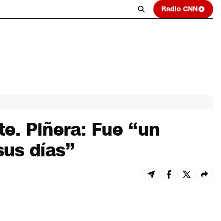
Radio CNN
te. Piñera: Fue “un
sus días”