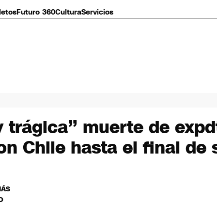
letos
Futuro 360
Cultura
Servicios
y trágica” muerte de expd
Chile hasta el final de 
MÁS
O