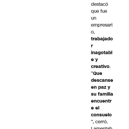
destacó
que fue
un
empresari
o,
trabajado
r
inagotabl
e y
creativo
.
“
Que
descanse
en paz y
su familia
encuentr
e el
consuelo
“, cerró.
Lamentab