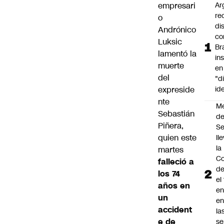
empresari
Ar
re
o
di
Andrónico
co
Luksic
Br
lamentó la
in
muerte
en
del
"d
expreside
id
nte
M
Sebastián
de
Piñera
,
S
quien este
ll
la
martes
Co
falleció a
de
los 74
el
años en
en
un
en
accident
la
e de
se