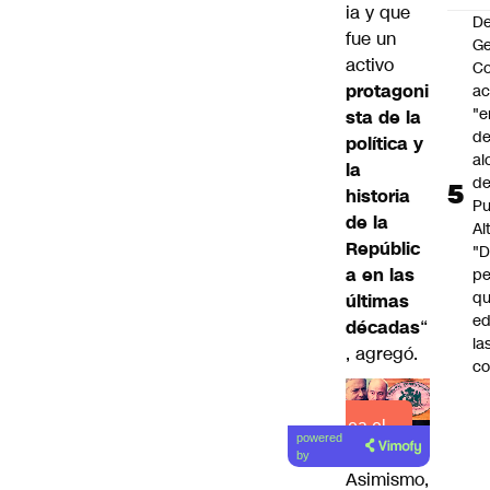
ia y que
De
fue un
G
activo
Co
protagoni
a
"e
sta de la
de
política y
al
la
d
historia
Pu
de la
Al
Repúblic
"
a en las
p
qu
últimas
ed
décadas
“
la
, agregó.
co
Lea el
powered
artículo
by
Asimismo,