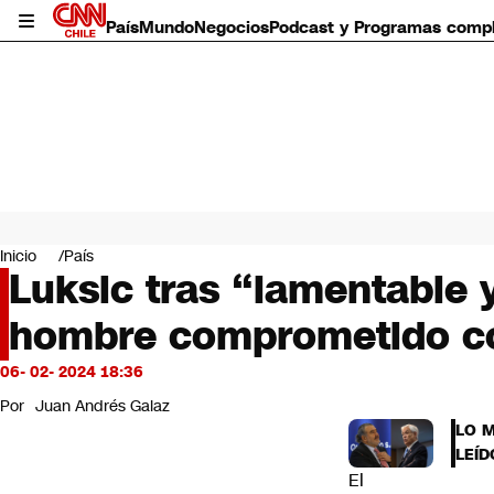
País
Mundo
Negocios
Podcast y Programas comp
País
Mundo
Inicio
País
Negocios
Luksic tras “lamentable 
Deportes
hombre comprometido con 
Programas completos
Cultura
Servicios
06- 02- 2024 18:36
Bits
Por
Juan Andrés Galaz
CNN Data
LO 
CNN tiempo
LEÍD
Futuro 360
El
Opinión