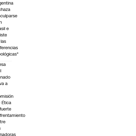
gentina
chaza
sculparse
n
asil e
siste
 las
iferencias
eológicas"
esa
l
enado
eva a
misión
 Ética
 fuerte
frentamiento
tre
s
nadoras