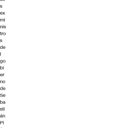
s
ex
mi
nis
tro
s
de
l
go
bi
er
no
de
Se
ba
sti
án
Pi