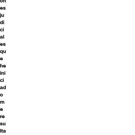
on
es
ju
di
ci
al
es
qu
e
he
ini
ci
ad
o
m
e
re
su
lta