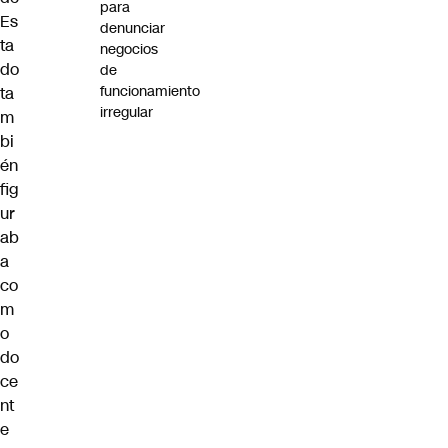
para
Es
denunciar
ta
negocios
do
de
funcionamiento
ta
irregular
m
bi
én
fig
ur
ab
a
co
m
o
do
ce
nt
e