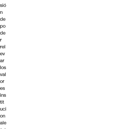
sió
n
de
po
de
r
rel
ev
ar
los
val
or
es
ins
tit
uci
on
ale