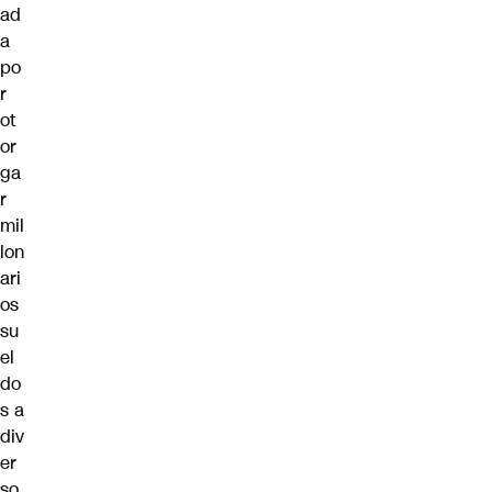
ad
a
po
r
ot
or
ga
r
mil
lon
ari
os
su
el
do
s a
div
er
so