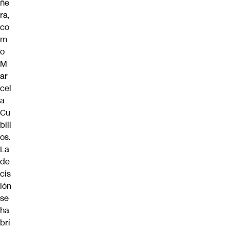
ñe
ra,
co
m
o
M
ar
cel
a
Cu
bill
os.
La
de
cis
ión
se
ha
brí