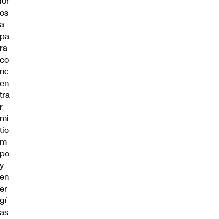
lor
os
a
pa
ra
co
nc
en
tra
r
mi
tie
m
po
y
en
er
gí
as