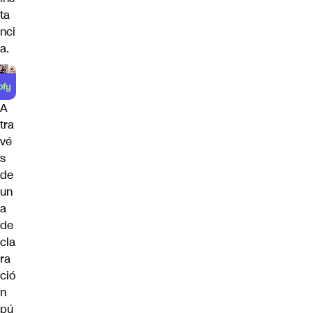
ta
nci
a.
A
tra
vé
s
de
un
a
de
cla
ra
ció
n
pú