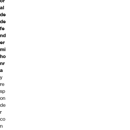
or
al
de
de
fe
nd
er
mi
ho
nr
a
y
re
sp
on
de
r
co
n