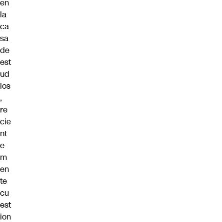
en
la
ca
sa
de
est
ud
ios
,
re
cie
nt
e
m
en
te
cu
est
ion