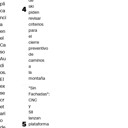
de
pli
ski
ca
piden
nci
revisar
a
criterios
para
en
el
el
cierre
Ca
preventivo
so
de
Au
caminos
di
a
os.
la
montaña
El
ex
"Sin
se
Fachadas":
cr
CNC
y
et
SII
ari
lanzan
o
plataforma
de