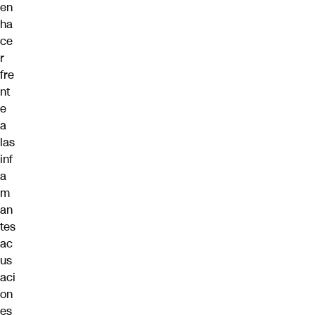
en
ha
ce
r
fre
nt
e
a
las
inf
a
m
an
tes
ac
us
aci
on
es