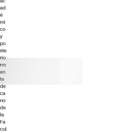
ac
ad
é
mi
co
y
po
ste
rio
rm
en
te
de
ca
no
de
la
Fa
cul