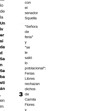
con
io
el
de
senador
la
Squella
Un
"Señora
iv
de
er
feria"
si
y
da
"se
le
d
salió
Sa
lo
n
poblacional":
Se
Ferias
ba
Libres
sti
rechazan
án
dichos
de
,
Camila
en
Flores
m
y