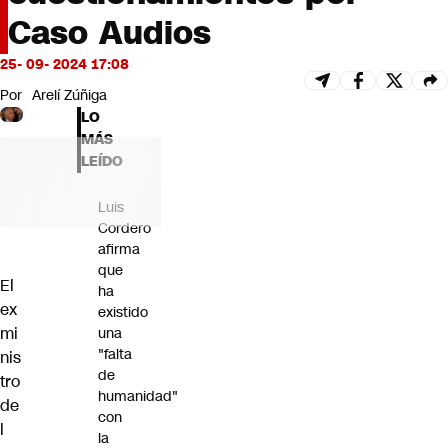
Futuro 360
Caso Audios
Opinión
25- 09- 2024 17:08
Por
Arelí Zúñiga
LO
MÁS
LEÍDO
Luis
Cordero
afirma
que
El
ha
ex
existido
mi
una
"falta
nis
de
tro
humanidad"
de
con
l
la