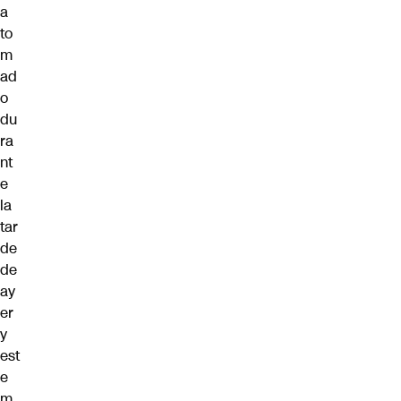
a
to
m
ad
o
du
ra
nt
e
la
tar
de
de
ay
er
y
est
e
m