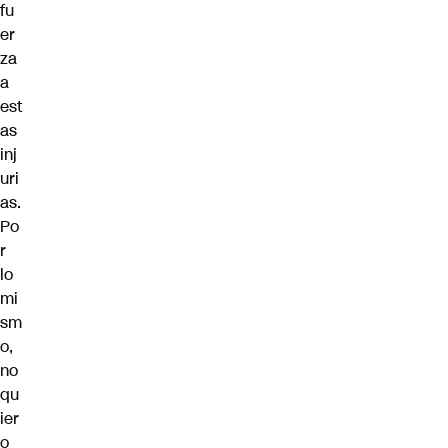
fu
er
za
a
est
as
inj
uri
as.
Po
r
lo
mi
sm
o,
no
qu
ier
o