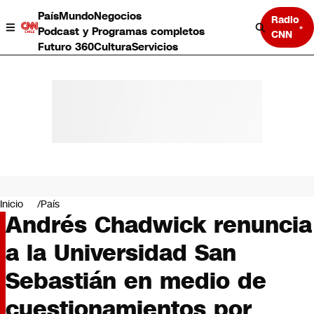
País
Mundo
Negocios
Radio
Podcast y Programas completos
CNN
Futuro 360
Cultura
Servicios
País
Mundo
Negocios
Inicio
País
Andrés Chadwick renuncia
Deportes
Programas completos
a la Universidad San
Cultura
Servicios
Sebastián en medio de
Bits
CNN Data
cuestionamientos por
CNN tiempo