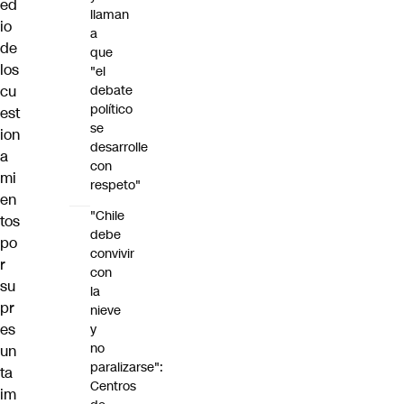
ed
llaman
io
a
de
que
los
"el
debate
cu
político
est
se
ion
desarrolle
a
con
mi
respeto"
en
"Chile
tos
debe
po
convivir
r
con
su
la
pr
nieve
es
y
no
un
paralizarse":
ta
Centros
im