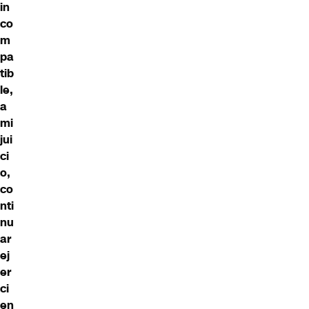
in
co
m
pa
tib
le,
a
mi
jui
ci
o,
co
nti
nu
ar
ej
er
ci
en