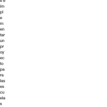
s e
im
pl
e
m
en
tar
un
pr
oy
ec
to
pa
ra
las
es
cu
ela
s