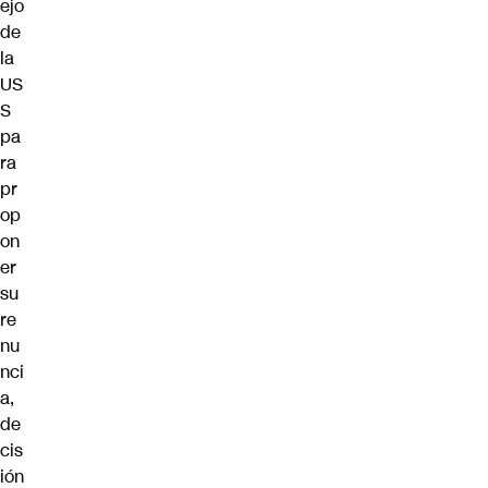
ejo
de
la
US
S
pa
ra
pr
op
on
er
su
re
nu
nci
a,
de
cis
ión