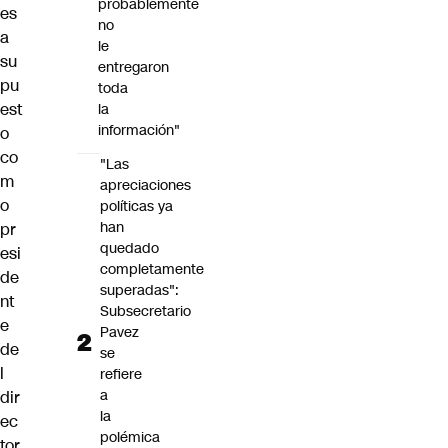
probablemente
es
no
a
le
su
entregaron
pu
toda
est
la
información"
o
co
"Las
m
apreciaciones
o
políticas ya
han
pr
quedado
esi
completamente
de
superadas":
nt
Subsecretario
e
Pavez
de
se
l
refiere
a
dir
la
ec
polémica
tor