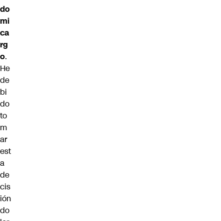
do
mi
ca
rg
o
.
He
de
bi
do
to
m
ar
est
a
de
cis
ión
do