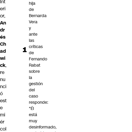
Int
hija
eri
de
or,
Bernarda
Vera
An
y
dr
ante
és
las
Ch
críticas
ad
de
wi
Fernando
ck
,
Rabat
sobre
re
la
nu
gestión
nci
del
ó
caso
est
responde:
e
"Él
mi
está
muy
ér
desinformado,
col