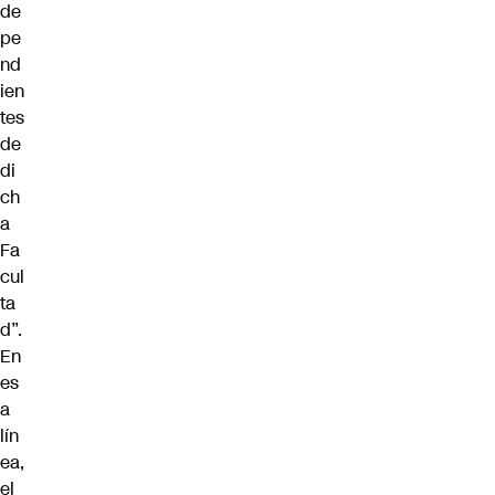
de
pe
nd
ien
tes
de
di
ch
a
Fa
cul
ta
d”.
En
es
a
lín
ea,
el