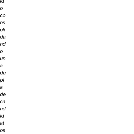
id
o
co
ns
oli
da
nd
o
un
a
du
pl
a
de
ca
nd
id
at
os