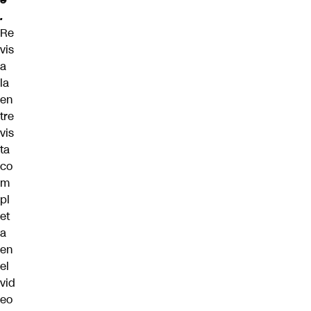
.
Re
vis
a
la
en
tre
vis
ta
co
m
pl
et
a
en
el
vid
eo