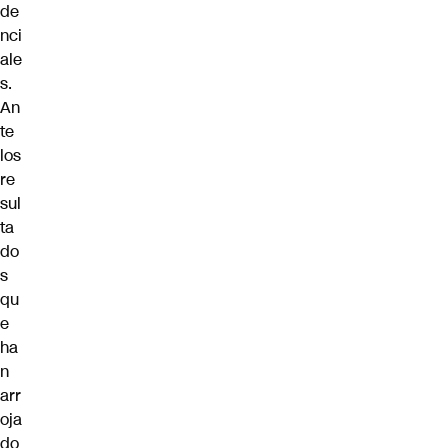
de
nci
ale
s.
An
te
los
re
sul
ta
do
s
qu
e
ha
n
arr
oja
do