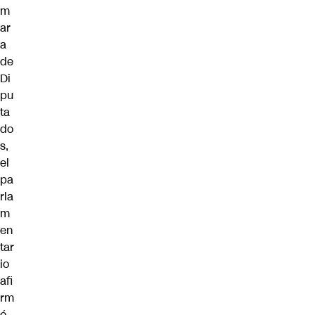
m
ar
a
de
Di
pu
ta
do
s,
el
pa
rla
m
en
tar
io
afi
rm
ó