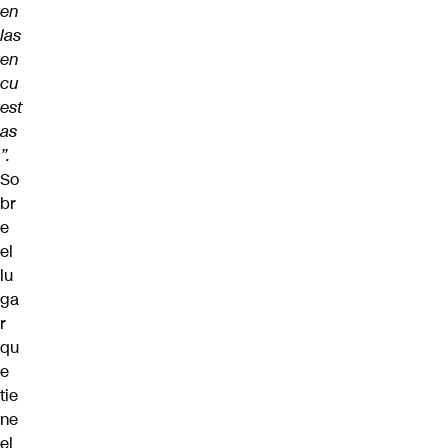
en
las
en
cu
est
as
”.
So
br
e
el
lu
ga
r
qu
e
tie
ne
el