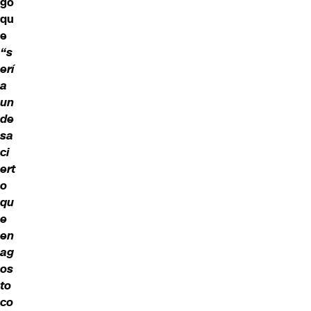
gó
qu
e
“s
erí
a
un
de
sa
ci
ert
o
qu
e
en
ag
os
to
co