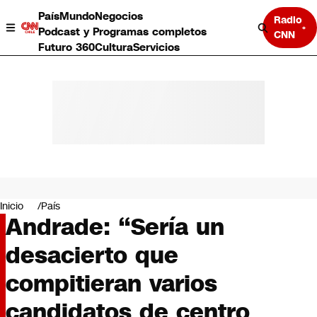
País
Mundo
Negocios
Radio
Podcast y Programas completos
CNN
Futuro 360
Cultura
Servicios
País
Mundo
Negocios
Inicio
País
Andrade: “Sería un
Deportes
Programas completos
desacierto que
Cultura
Servicios
compitieran varios
Bits
CNN Data
candidatos de centro
CNN tiempo