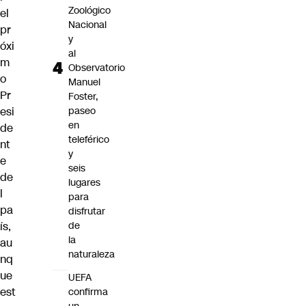
Zoológico
el
Nacional
pr
y
óxi
al
m
Observatorio
o
Manuel
Pr
Foster,
esi
paseo
en
de
teleférico
nt
y
e
seis
de
lugares
l
para
pa
disfrutar
ís,
de
la
au
naturaleza
nq
ue
UEFA
est
confirma