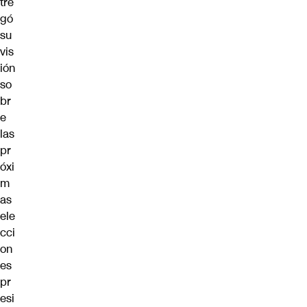
tre
gó
su
vis
ión
so
br
e
las
pr
óxi
m
as
ele
cci
on
es
pr
esi