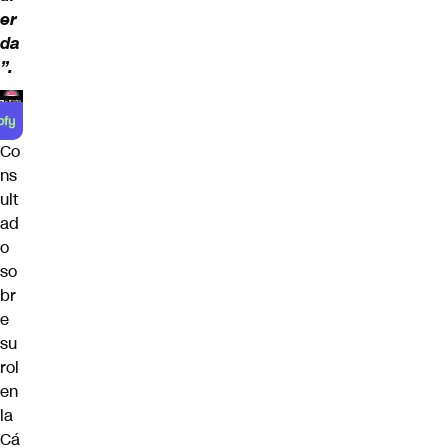
er
da
”.
Co
ns
ult
ad
o
so
br
e
su
rol
en
la
Cá