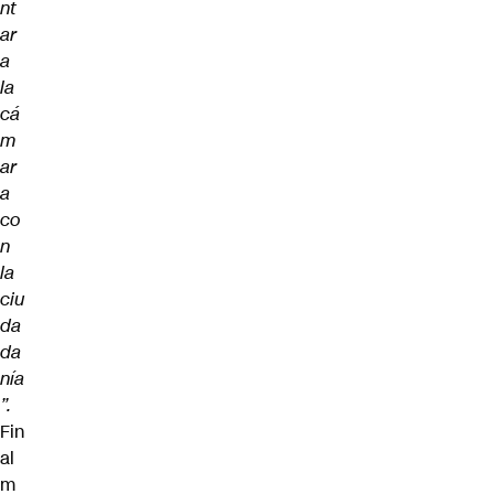
nt
ar
a
la
cá
m
ar
a
co
n
la
ciu
da
da
nía
”.
Fin
al
m