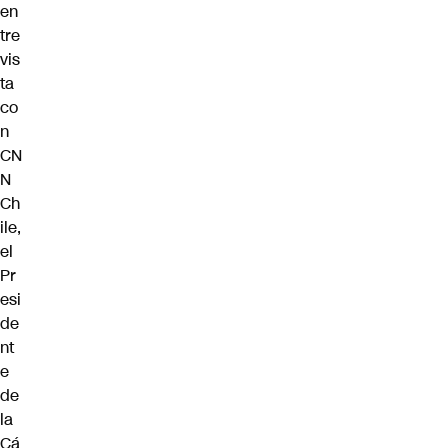
en
tre
vis
ta
co
n
CN
N
Ch
ile,
el
Pr
esi
de
nt
e
de
la
Cá