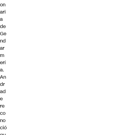
on
ari
a
de
Ge
nd
ar
m
erí
a.
An
dr
ad
e
re
co
no
ció
qu