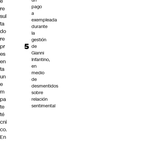
un
e
pago
re
a
sul
exempleada
ta
durante
do
la
re
gestión
pr
de
Gianni
es
Infantino,
en
en
ta
medio
un
de
e
desmentidos
m
sobre
pa
relación
sentimental
te
té
cni
co.
En