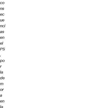
co
ns
ec
ue
nci
as
en
el
PS
,
po
r
la
de
m
or
a
en
la