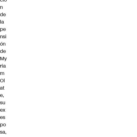
n
de
la
pe
nsi
ón
de
My
ria
m
Ol
at
e,
su
ex
es
po
sa,