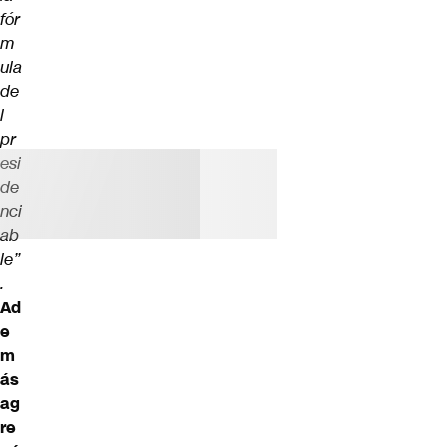
fór
m
ula
de
l
pr
esi
de
nci
ab
le”
.
Ad
e
m
ás
ag
re