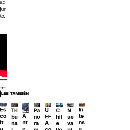
ad
jun
to.
LEE TAMBIÉN
Es
In
U
Tri
Pa
C
N
A
co
te
EF
bu
no
hil
ue
nt
lt
ns
A
na
ra
e
va
e
a
a
co
l
m
lle
pl