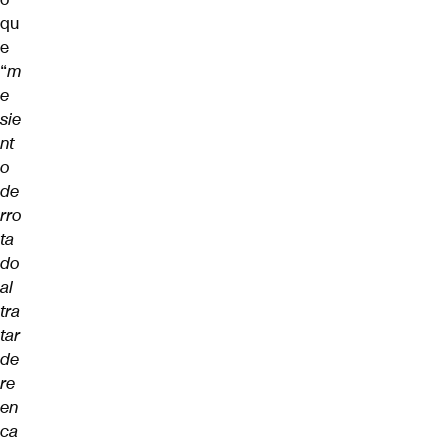
qu
e
“
m
e
sie
nt
o
de
rro
ta
do
al
tra
tar
de
re
en
ca