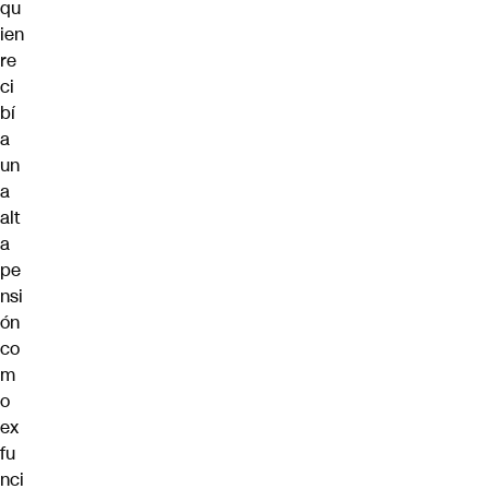
qu
ien
re
ci
bí
a
un
a
alt
a
pe
nsi
ón
co
m
o
ex
fu
nci