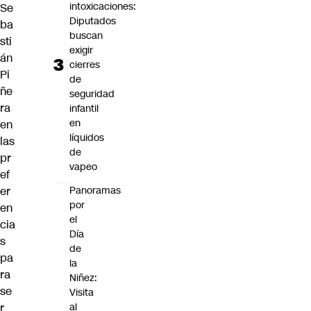
intoxicaciones:
Se
Diputados
ba
buscan
sti
exigir
án
cierres
Pi
de
ñe
seguridad
ra
infantil
en
en
líquidos
las
de
pr
vapeo
ef
er
Panoramas
por
en
el
cia
Día
s
de
pa
la
ra
Niñez:
se
Visita
r
al