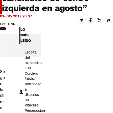
Futuro 360
izquierda en agosto”
Opinión
01- 02- 2017 20:37
Por
CNN
LO
MÁS
LEÍDO
Escolta
del
exministro
Luis
Se
Cordero
gú
frustra
n
portonazo
la
a
disparos
últi
en
m
Vitacura:
a
Persecución