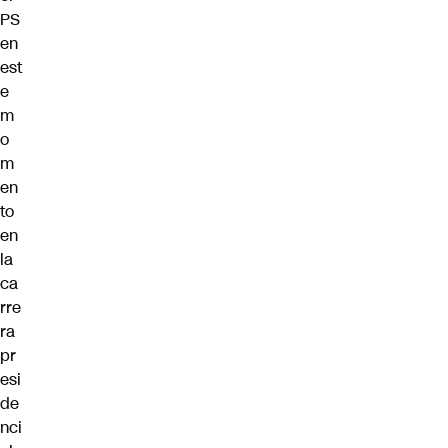
PS
en
est
e
m
o
m
en
to
en
la
ca
rre
ra
pr
esi
de
nci