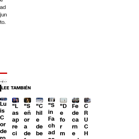
ad
jun
to.
LEE TAMBIÉN
Lu
"S
"L
"S
"C
"D
Fe
C
is
in
as
eñ
hil
e
de
R
C
Fa
ap
or
e
fo
ca
U
or
ch
re
a
de
r
rn
C
de
ad
ci
de
be
m
e
H
ro