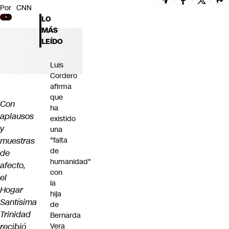
Por
CNN
Futuro 360
LO
Opinión
MÁS
LEÍDO
Luis
Cordero
afirma
que
Con
ha
aplausos
existido
y
una
muestras
"falta
de
de
humanidad"
afecto,
con
el
la
Hogar
hija
Santísima
de
Trinidad
Bernarda
recibió
Vera