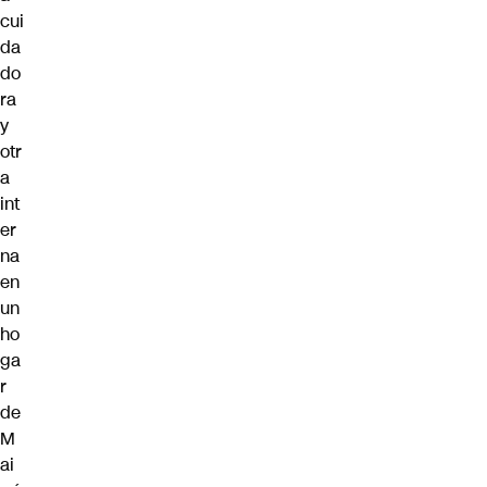
cui
da
do
ra
y
otr
a
int
er
na
en
un
ho
ga
r
de
M
ai