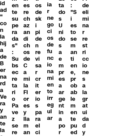
id
ia
en
es
os
ta
:
de
ad
r
te
re
de
do
"S
eli
"
ne
su
ch
sk
s
i
mi
co
go
pe
az
i
U
es
na
n
ci
ra
an
pi
ni
to
r
la
os
da
di
de
do
se
re
hij
de
s"
ch
n
s
m
st
a
fu
:
os
re
a
an
ri
de
nc
Su
de
vi
e
ti
cc
B
io
bs
C
sa
m
en
io
er
na
ec
a
r
pr
e,
ne
na
mi
re
mi
cr
es
pr
s
rd
en
ta
la
it
a
ob
a
a
to
ri
Fl
er
ar
ab
la
Ve
irr
o
or
io
ge
le
gr
ra
eg
Pa
es
s
nt
m
at
y
ul
ve
y
pa
in
en
ui
an
ar
z
lla
ra
a
te
da
te
se
m
el
po
pu
d
la
re
an
ci
r
ed
y