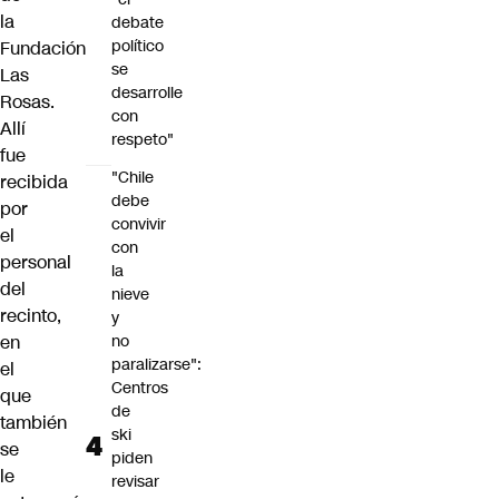
la
debate
político
Fundación
se
Las
desarrolle
Rosas.
con
Allí
respeto"
fue
"Chile
recibida
debe
por
convivir
el
con
personal
la
del
nieve
recinto,
y
en
no
paralizarse":
el
Centros
que
de
también
ski
se
piden
le
revisar