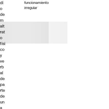
di
funcionamiento
irregular
o
de
m
alt
rat
o
físi
co
y
ve
rb
al
de
pa
rte
de
un
a