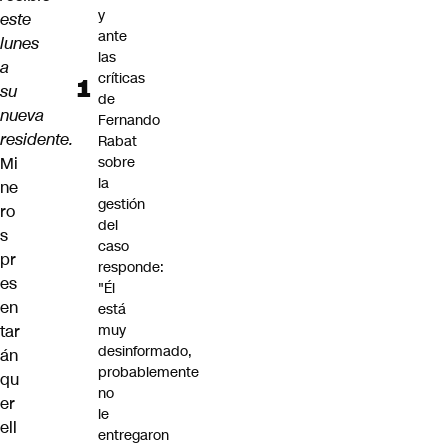
y
este
ante
lunes
las
a
críticas
su
de
nueva
Fernando
residente.
Rabat
Mi
sobre
la
ne
gestión
ro
del
s
caso
pr
responde:
es
"Él
en
está
tar
muy
desinformado,
án
probablemente
qu
no
er
le
ell
entregaron