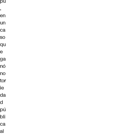
pú
,
en
un
ca
so
qu
e
ga
nó
no
tor
ie
da
d
pú
bli
ca
al