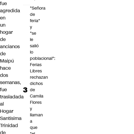
fue
"Señora
agredida
de
en
feria"
un
y
hogar
"se
de
le
salió
ancianos
lo
de
poblacional":
Maipú
Ferias
hace
Libres
dos
rechazan
semanas,
dichos
fue
de
Camila
trasladada
Flores
al
y
Hogar
llaman
Santísima
a
Trinidad
que
de
"el