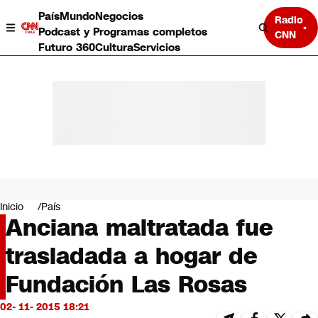
País
Mundo
Negocios
Radio
Podcast y Programas completos
CNN
Futuro 360
Cultura
Servicios
País
Mundo
Negocios
Inicio
País
Anciana maltratada fue
Deportes
Programas completos
trasladada a hogar de
Cultura
Servicios
Fundación Las Rosas
Bits
CNN Data
02- 11- 2015 18:21
CNN tiempo