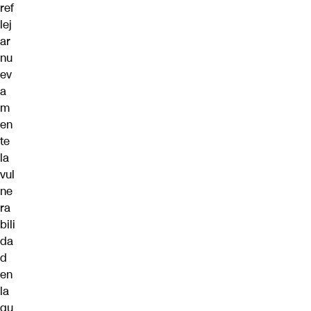
ref
lej
ar
nu
ev
a
m
en
te
la
vul
ne
ra
bili
da
d
en
la
qu