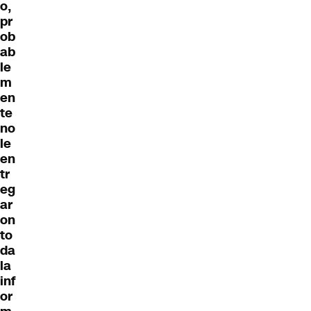
o,
pr
ob
ab
le
m
en
te
no
le
en
tr
eg
ar
on
to
da
la
inf
or