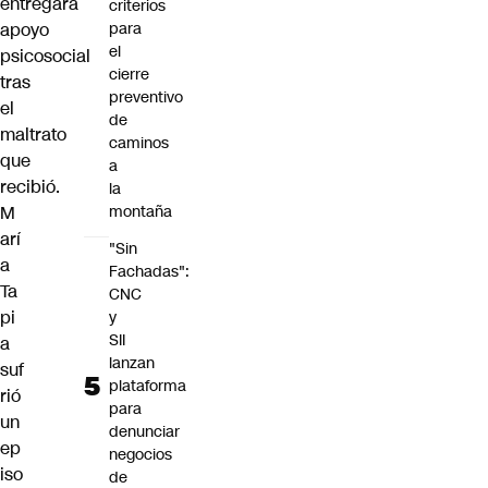
entregará
criterios
apoyo
para
el
psicosocial
cierre
tras
preventivo
el
de
maltrato
caminos
que
a
recibió.
la
M
montaña
arí
"Sin
a
Fachadas":
Ta
CNC
pi
y
SII
a
lanzan
suf
plataforma
rió
para
un
denunciar
ep
negocios
iso
de