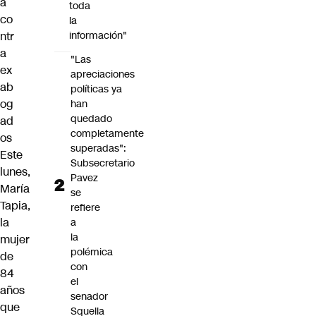
a
toda
co
la
ntr
información"
a
"Las
ex
apreciaciones
ab
políticas ya
og
han
quedado
ad
completamente
os
superadas":
Este
Subsecretario
lunes,
Pavez
María
se
Tapia,
refiere
la
a
la
mujer
polémica
de
con
84
el
años
senador
que
Squella