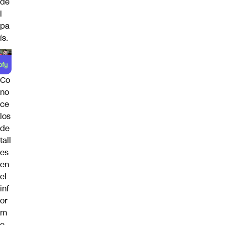
de
l
pa
ís.
Co
no
ce
los
de
tall
es
en
el
inf
or
m
e