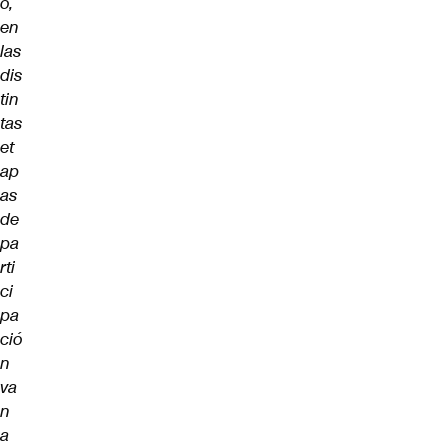
ó,
en
las
dis
tin
tas
et
ap
as
de
pa
rti
ci
pa
ció
n
va
n
a