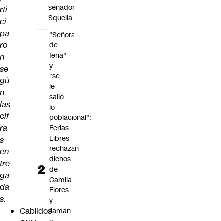
senador
rti
Squella
ci
pa
"Señora
ro
de
feria"
n
y
se
"se
gú
le
n
salió
las
lo
cif
poblacional":
ra
Ferias
Libres
s
rechazan
en
dichos
tre
de
ga
Camila
da
Flores
s.
y
Cabildos
llaman