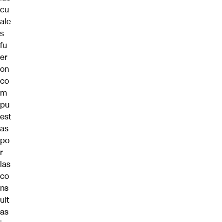
cu
ale
s
fu
er
on
co
m
pu
est
as
po
r
las
co
ns
ult
as