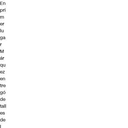
En
pri
m
er
lu
ga
r
M
ár
qu
ez
en
tre
gó
de
tall
es
de
l