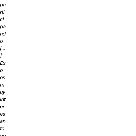
pa
rti
ci
pa
nd
o
[…
]
Es
o
es
m
uy
int
er
es
an
te
po