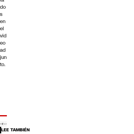
do
s
en
el
vid
eo
ad
jun
to.
LEE TAMBIÉN