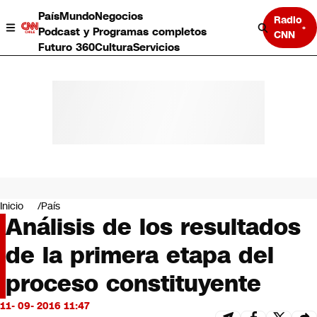
País
Mundo
Negocios
Radio
Podcast y Programas completos
CNN
Futuro 360
Cultura
Servicios
País
Mundo
Negocios
Inicio
País
Análisis de los resultados
Deportes
Programas completos
de la primera etapa del
Cultura
Servicios
proceso constituyente
Bits
CNN Data
11- 09- 2016 11:47
CNN tiempo