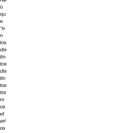
ó
qu
e
“e
n
los
dis
tin
tos
dis
tin
tos
tra
m
os
et
ari
os