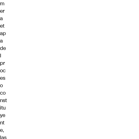
m
er
a
et
ap
a
de
l
pr
oc
es
o
co
nst
itu
ye
nt
e,
las