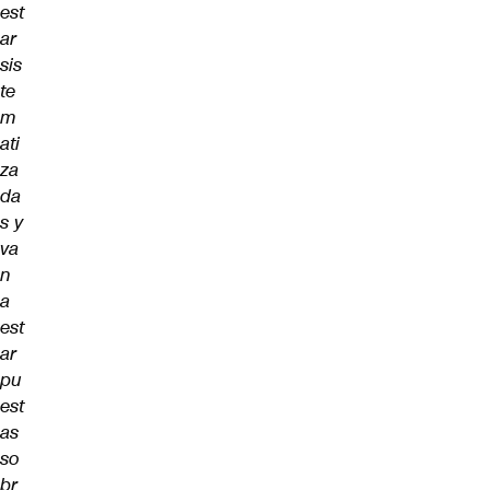
est
ar
sis
te
m
ati
za
da
s y
va
n
a
est
ar
pu
est
as
so
br