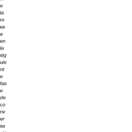
e
la
m
es
a
en
la
sig
uie
nt
e
fas
e
de
co
nv
er
sa