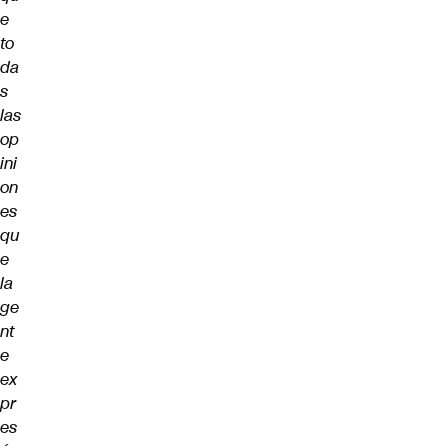
e
to
da
s
las
op
ini
on
es
qu
e
la
ge
nt
e
ex
pr
es