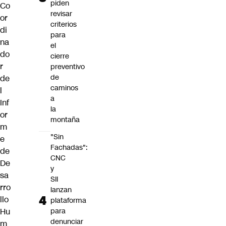
piden
Co
revisar
or
criterios
di
para
na
el
do
cierre
r
preventivo
de
de
caminos
l
a
Inf
la
or
montaña
m
"Sin
e
Fachadas":
de
CNC
De
y
sa
SII
rro
lanzan
llo
plataforma
Hu
para
denunciar
m