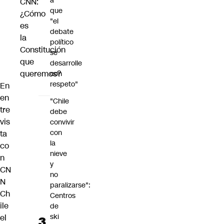
a
CNN:
que
¿Cómo
"el
es
debate
la
político
Constitución
se
que
desarrolle
queremos?
con
respeto"
En
en
"Chile
tre
debe
vis
convivir
con
ta
la
co
nieve
n
y
CN
no
N
paralizarse":
Ch
Centros
ile
de
ski
el