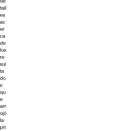
de
tall
es
ac
er
ca
de
los
re
sul
ta
do
s
qu
e
arr
ojó
la
pri