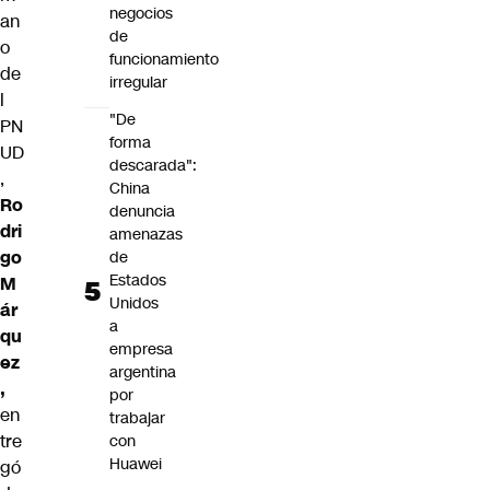
negocios
an
de
o
funcionamiento
de
irregular
l
"De
PN
forma
UD
descarada":
,
China
Ro
denuncia
dri
amenazas
go
de
Estados
M
Unidos
ár
a
qu
empresa
ez
argentina
,
por
en
trabajar
tre
con
Huawei
gó