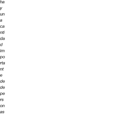
ha
y
un
a
ca
nti
da
d
im
po
rta
nt
e
de
de
pe
rs
on
as