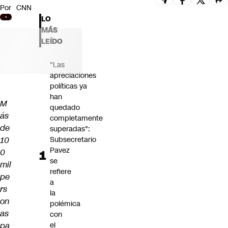
Por
CNN
Futuro 360
LO
Opinión
MÁS
LEÍDO
"Las
apreciaciones
políticas ya
han
M
quedado
ás
completamente
de
superadas":
10
Subsecretario
Pavez
0
se
mil
refiere
pe
a
rs
la
on
polémica
as
con
pa
el