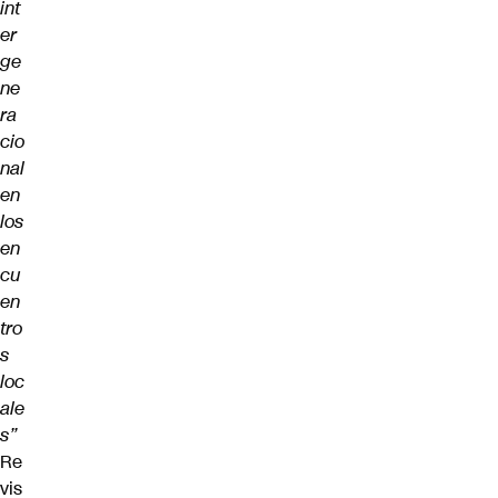
int
er
ge
ne
ra
cio
nal
en
los
en
cu
en
tro
s
loc
ale
s”
Re
vis