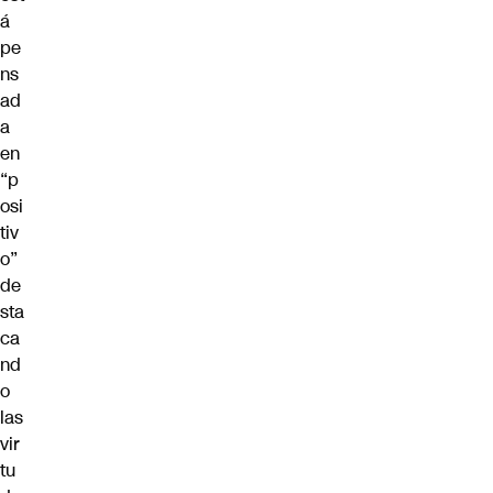
á
pe
ns
ad
a
en
“p
osi
tiv
o”
de
sta
ca
nd
o
las
vir
tu