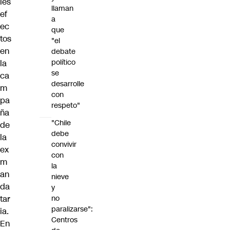
les
llaman
ef
a
ec
que
tos
"el
en
debate
político
la
se
ca
desarrolle
m
con
pa
respeto"
ña
"Chile
de
debe
la
convivir
ex
con
m
la
an
nieve
da
y
tar
no
paralizarse":
ia.
Centros
En