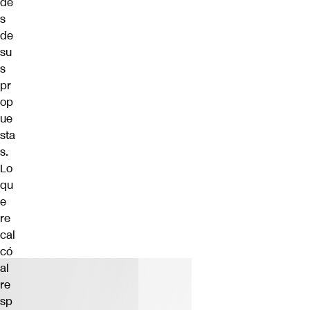
de
s
de
su
s
pr
op
ue
sta
s.
Lo
qu
e
re
cal
có
al
re
sp