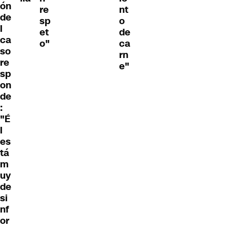
ón
re
nt
de
sp
o
l
et
de
ca
o"
ca
so
rn
re
e"
sp
on
de
:
"É
l
es
tá
m
uy
de
si
nf
or