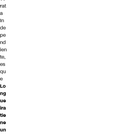
rat
a
In
de
pe
nd
ien
te,
es
qu
e
Lo
ng
ue
ira
tie
ne
un