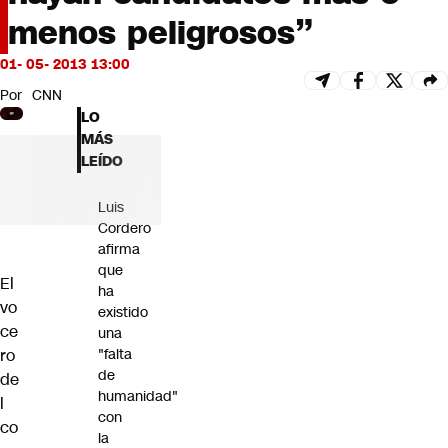
Futuro 360
menos peligrosos”
Opinión
01- 05- 2013 13:00
Por
CNN
LO
MÁS
LEÍDO
Luis
Cordero
afirma
que
El
ha
vo
existido
ce
una
ro
"falta
de
de
humanidad"
l
con
co
la