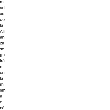
m
ari
as
de
la
Ali
an
za
se
gu
irá
n
en
la
mi
sm
a
di
ná