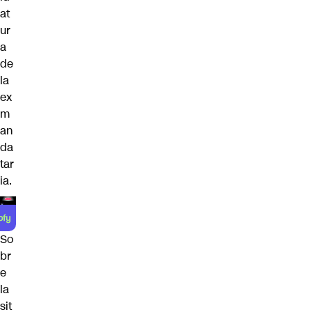
at
ur
a
de
la
ex
m
an
da
tar
ia.
So
br
e
la
sit