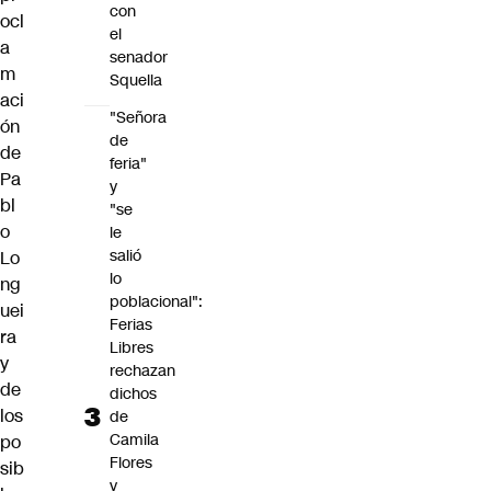
con
ocl
el
a
senador
m
Squella
aci
"Señora
ón
de
de
feria"
Pa
y
bl
"se
o
le
salió
Lo
lo
ng
poblacional":
uei
Ferias
ra
Libres
y
rechazan
de
dichos
los
de
Camila
po
Flores
sib
y