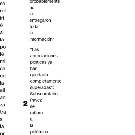
probablemente
se
no
ref
le
iri
entregaron
ó
toda
a
la
la
información"
po
"Las
lé
apreciaciones
mi
políticas ya
ca
han
quedado
en
completamente
la
superadas":
ali
Subsecretario
an
Pavez
za
se
tra
refiere
s
a
la
la
polémica
pr