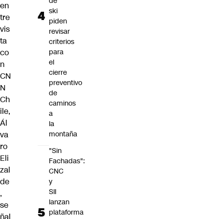
de
en
ski
tre
piden
vis
revisar
ta
criterios
co
para
el
n
cierre
CN
preventivo
N
de
Ch
caminos
ile,
a
Ál
la
va
montaña
ro
"Sin
Eli
Fachadas":
zal
CNC
de
y
SII
,
lanzan
se
plataforma
ñal