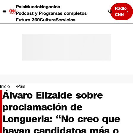
País
Mundo
Negocios
Radio
Podcast y Programas completos
CNN
Futuro 360
Cultura
Servicios
País
Mundo
Negocios
Inicio
País
Álvaro Elizalde sobre
Deportes
Programas completos
proclamación de
Cultura
Servicios
Longueria: “No creo que
Bits
CNN Data
hayan candidatos más o
CNN tiempo