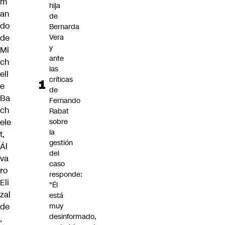
m
hija
an
de
do
Bernarda
de
Vera
y
Mi
ante
ch
las
ell
críticas
e
de
Ba
Fernando
ch
Rabat
ele
sobre
la
t,
gestión
Ál
del
va
caso
ro
responde:
Eli
"Él
zal
está
de
muy
desinformado,
,