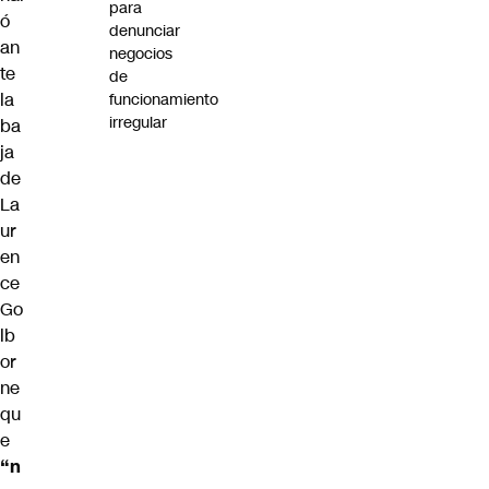
para
ó
denunciar
an
negocios
te
de
la
funcionamiento
irregular
ba
ja
de
La
ur
en
ce
Go
lb
or
ne
qu
e
“n