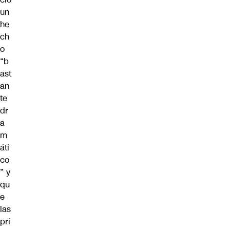
un
he
ch
o
“b
ast
an
te
dr
a
m
áti
co
” y
qu
e
las
pri