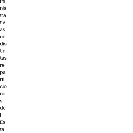
mi
nis
tra
tiv
as
en
dis
tin
tas
re
pa
rti
cio
ne
s
de
l
Es
ta