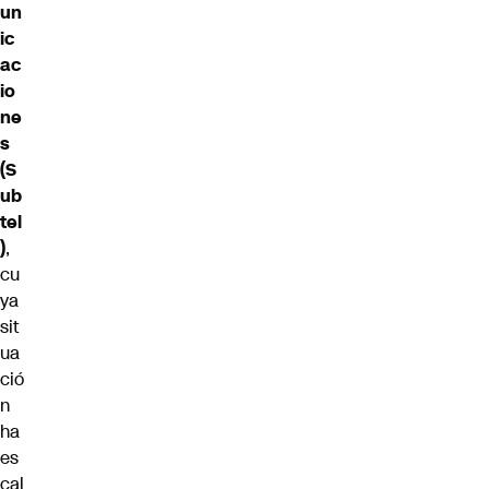
un
ic
ac
io
ne
s
(S
ub
tel
)
,
cu
ya
sit
ua
ció
n
ha
es
cal