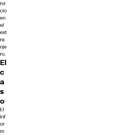
rvi
cio
en
el
ext
ra
nje
ro.
El
c
a
s
o
El
inf
or
m