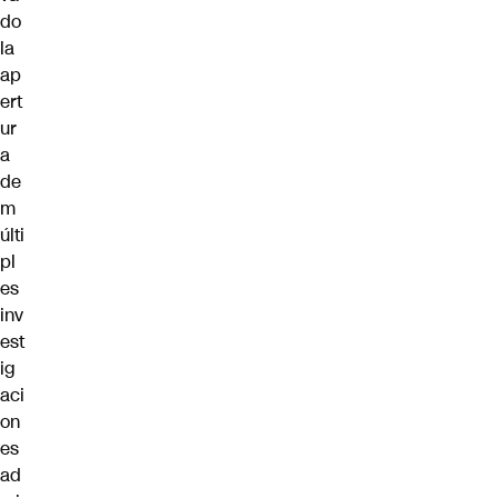
do
la
ap
ert
ur
a
de
m
últi
pl
es
inv
est
ig
aci
on
es
ad