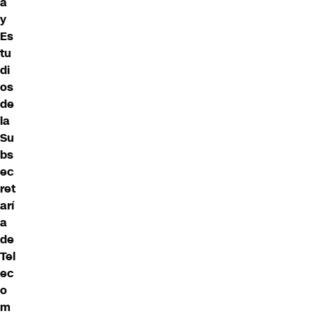
a
y
Es
tu
di
os
de
la
Su
bs
ec
ret
arí
a
de
Tel
ec
o
m