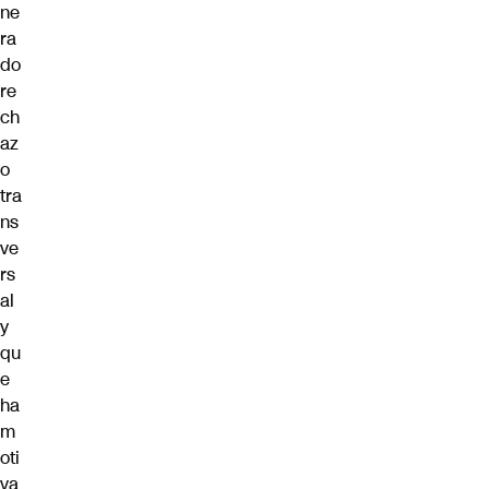
ne
ra
do
re
ch
az
o
tra
ns
ve
rs
al
y
qu
e
ha
m
oti
va