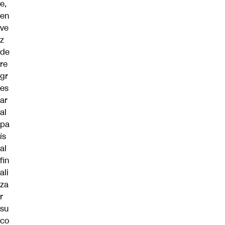
e,
en
ve
z
de
re
gr
es
ar
al
pa
ís
al
fin
ali
za
r
su
co