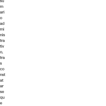
su
m
ari
o
ad
mi
nis
tra
tiv
o,
tra
s
co
nst
at
ar
se
qu
e