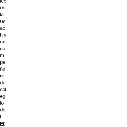
ico
de
la
Us
ac
h y
ex
co
m
pa
ñe
ro
de
col
eg
io
de
l
Pr