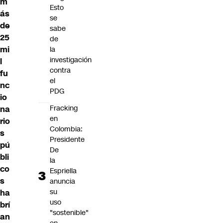
m
Esto
ás
se
de
sabe
25
de
mi
la
investigación
l
contra
fu
el
nc
PDG
io
Fracking
na
en
rio
Colombia:
s
Presidente
pú
De
bli
la
co
Espriella
s
anuncia
su
ha
uso
brí
"sostenible"
an