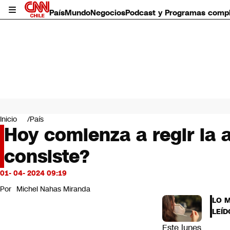
País
Mundo
Negocios
Podcast y Programas comp
País
Mundo
Inicio
País
Negocios
Hoy comienza a regir la a
Deportes
consiste?
Programas completos
Cultura
Servicios
01- 04- 2024 09:19
Bits
Por
Michel Nahas Miranda
CNN Data
LO 
CNN tiempo
LEÍD
Futuro 360
Este lunes
Opinión