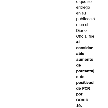
o que se
entregó
en su
publicació
n en el
Diario
Oficial fue
el
consider
able
aumento
de
porcentaj
e de
positivad
de PCR
por
COVID-
19.