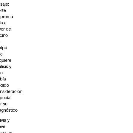
saje:
rte
uprema
lla a
vor de
cino
e
aipú
ue
quiere
álisis y
ue
bía
dido
nsideración
pecial
r su
agnóstico
uvia y
eve
gresan