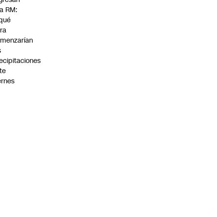
la RM:
qué
ra
menzarían
s
ecipitaciones
te
ernes