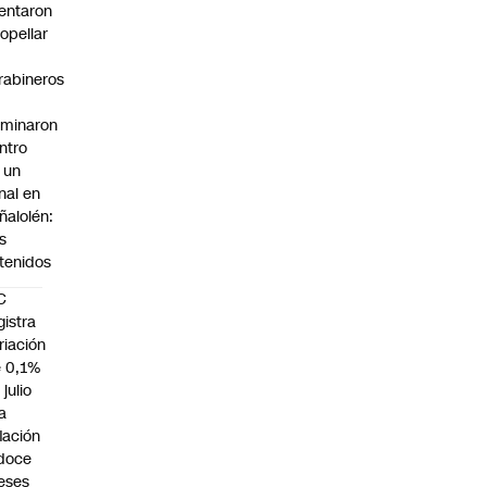
tentaron
ropellar
rabineros
rminaron
ntro
 un
nal en
ñalolén:
s
tenidos
C
gistra
riación
 0,1%
 julio
la
flación
doce
eses