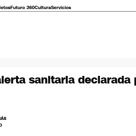
letos
Futuro 360
Cultura
Servicios
lerta sanitaria declarada 
MÁS
O