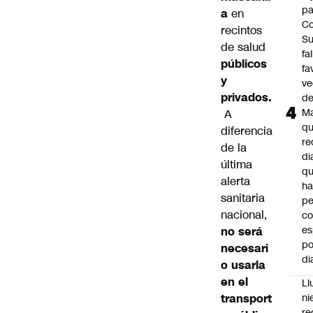
pa
a
en
Co
recintos
S
de salud
fa
públicos
fa
y
ve
privados.
d
M
A
q
diferencia
re
de la
di
última
q
alerta
ha
sanitaria
pe
nacional,
co
es
no será
po
necesari
di
o usarla
en el
Ll
transport
ni
re