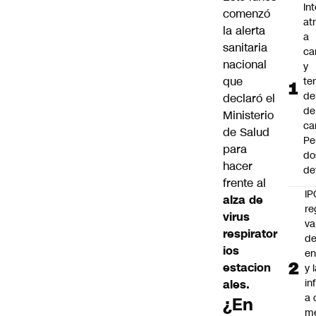
In
comenzó
at
la alerta
a
sanitaria
ca
nacional
y
que
te
de
declaró el
de
Ministerio
ca
de Salud
Pe
para
do
hacer
de
frente al
IP
alza de
re
virus
va
respirator
de
ios
en
estacion
y 
in
ales.
a 
¿En
m