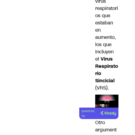
virus
respiratori
os que
estaban
en
aumento,
los que
incluyen
el
Virus
Respirato
rio
Sincicial
(VRS).
Lea el
powered
artículo
by
Otro
argument