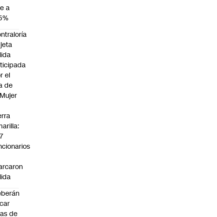
e a
,5%
ntraloría
jeta
lida
ticipada
r el
a de
 Mujer
n
erra
arilla:
7
ncionarios
o
arcaron
lida
eberán
car
jas de