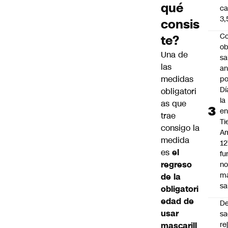
qué
ca
3
consis
Co
te?
ob
Una de
sa
las
an
medidas
po
Dí
obligatori
la
as que
e
trae
Ti
consigo la
Am
medida
12
es
el
fu
regreso
n
m
de la
sa
obligatori
edad de
D
usar
sa
re
mascarill