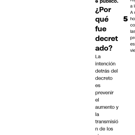
e público.
a 
¿Por
A 
qué
ho
co
fue
la
decret
pr
es
ado?
vi
La
intención
detrás del
decreto
es
prevenir
el
aumento y
la
transmisió
n de los