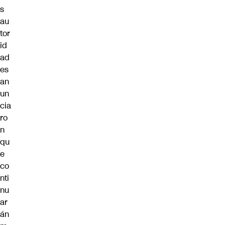
s
au
tor
id
ad
es
an
un
cia
ro
n
qu
e
co
nti
nu
ar
án