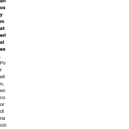
an
os
y
m
at
eri
al
es
.
Po
r
ell
o,
en
co
or
di
na
ció