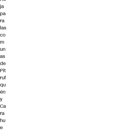
ja
pa
ra
las
co
m
un
as
de
Pit
ruf
qu
én
y
Ca
ra
hu
e