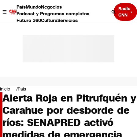
País
Mundo
Negocios
Radio
Podcast y Programas completos
CNN
Futuro 360
Cultura
Servicios
País
Mundo
Negocios
Inicio
País
Alerta Roja en Pitrufquén y
Deportes
Programas completos
Carahue por desborde de
Cultura
Servicios
ríos: SENAPRED activó
Bits
CNN Data
medidas de emergencia
CNN tiempo