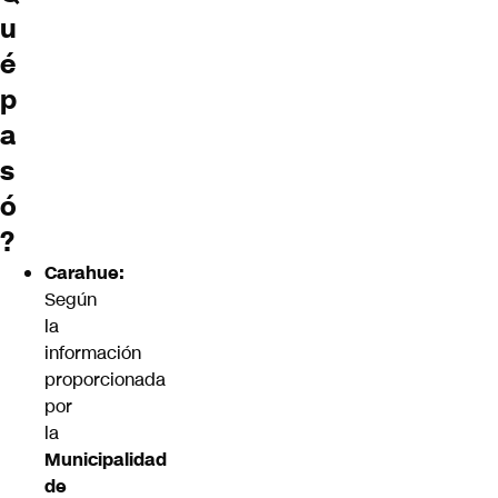
u
é
p
a
s
ó
?
Carahue:
Según
la
información
proporcionada
por
la
Municipalidad
de