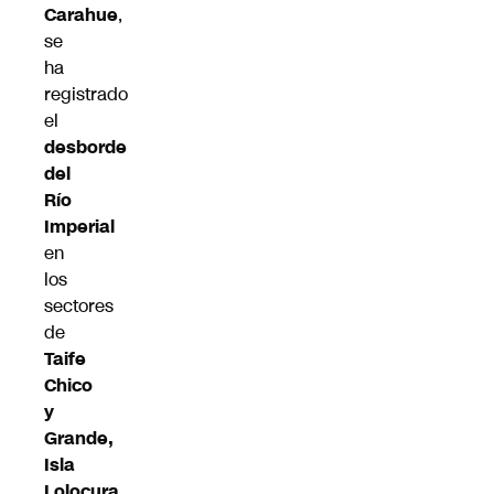
Carahue
,
se
ha
registrado
el
desborde
del
Río
Imperial
en
los
sectores
de
Taife
Chico
y
Grande,
Isla
Lolocura