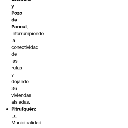
y
Pozo
de
Pancul
,
interrumpiendo
la
conectividad
de
las
rutas
y
dejando
36
viviendas
aisladas.
Pitrufquén:
La
Municipalidad