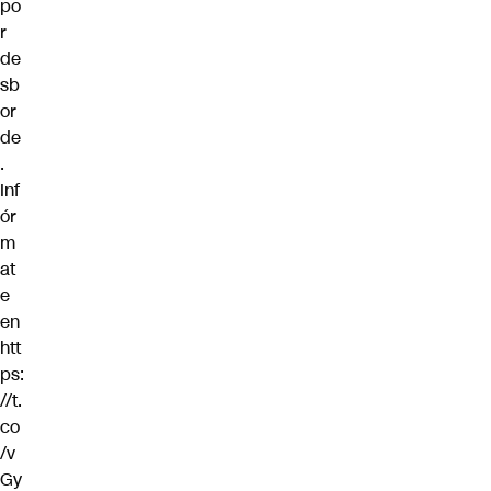
po
r
de
sb
or
de
.
Inf
ór
m
at
e
en
htt
ps:
//t.
co
/v
Gy