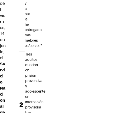
de
y
a
l
ella
vie
le
rn
he
es,
entregado
14
mis
de
mejores
jun
esfuerzos"
io,
Tres
el
adultos
Se
quedan
rvi
en
prisión
ci
preventiva
o
y
Na
adolescente
ci
en
on
internación
al
provisoria
de
tras