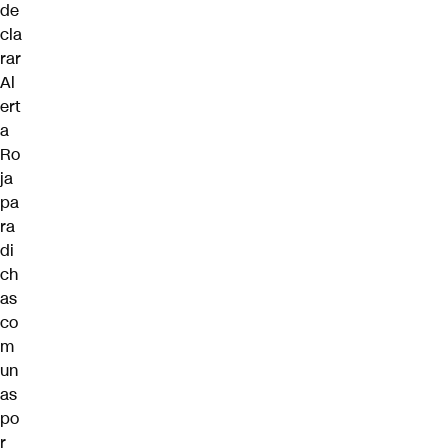
de
cla
rar
Al
ert
a
Ro
ja
pa
ra
di
ch
as
co
m
un
as
po
r