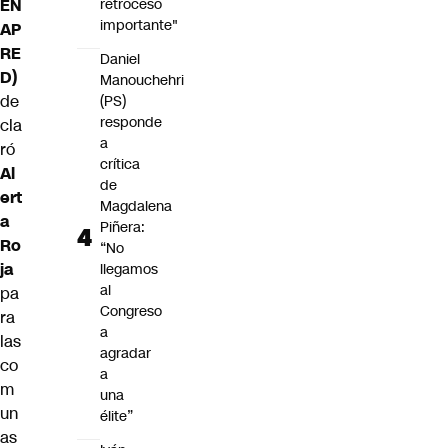
EN
retroceso
importante"
AP
RE
Daniel
D
)
Manouchehri
de
(PS)
responde
cla
a
ró
crítica
Al
de
ert
Magdalena
a
Piñera:
Ro
“No
ja
llegamos
al
pa
Congreso
ra
a
las
agradar
co
a
m
una
un
élite”
as