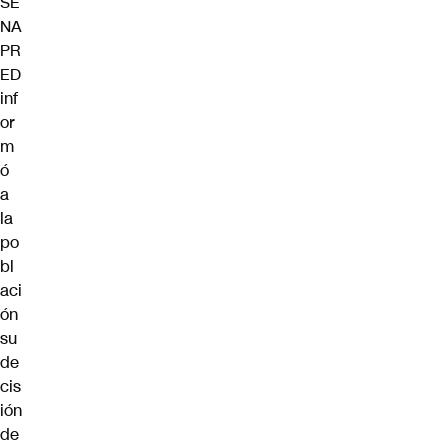
SE
NA
PR
ED
inf
or
m
ó
a
la
po
bl
aci
ón
su
de
cis
ión
de