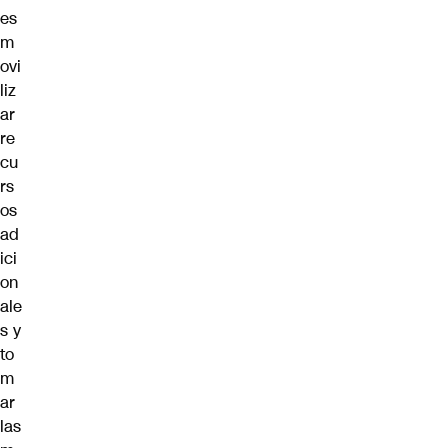
es
m
ovi
liz
ar
re
cu
rs
os
ad
ici
on
ale
s y
to
m
ar
las