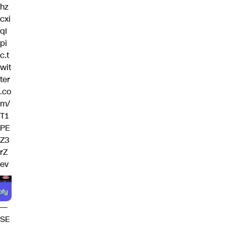
hz
cxi
qI
pi
c.t
wit
ter
.co
m/
T1
PE
Z3
rZ
ev
—
SE