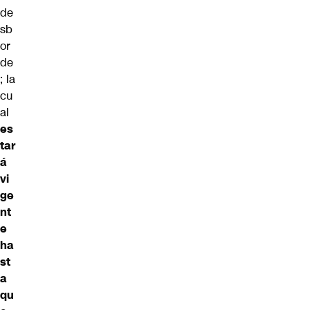
de
sb
or
de
; la
cu
al
es
tar
á
vi
ge
nt
e
ha
st
a
qu