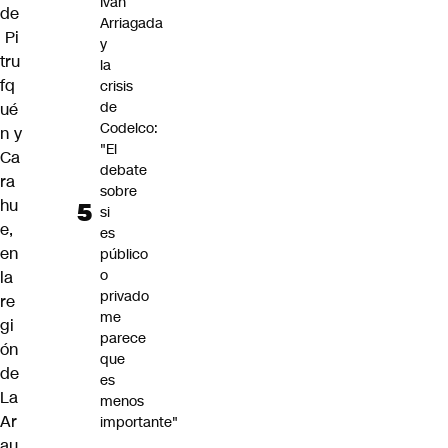
Iván
de
Arriagada
Pi
y
tru
la
fq
crisis
de
ué
Codelco:
n
y
"El
Ca
debate
ra
sobre
hu
si
e
,
es
en
público
o
la
privado
re
me
gi
parece
ón
que
de
es
La
menos
Ar
importante"
au