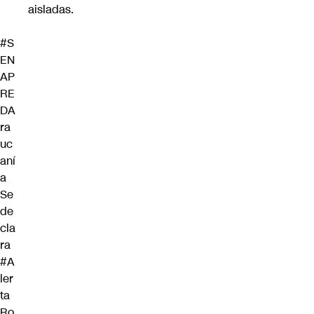
aisladas.
#S
EN
AP
RE
DA
ra
uc
aní
a
Se
de
cla
ra
#A
ler
ta
Ro