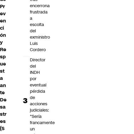
encerrona
Pr
frustrada
ev
a
en
escolta
ci
del
ón
exministro
y
Luis
Re
Cordero
sp
Director
ue
del
st
INDH
a
por
an
eventual
pérdida
te
de
De
acciones
sa
judiciales:
str
"Sería
es
francamente
(
S
un