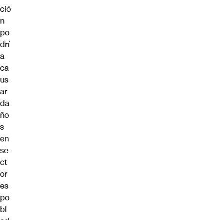
ció
n
po
drí
a
ca
us
ar
da
ño
s
en
se
ct
or
es
po
bl