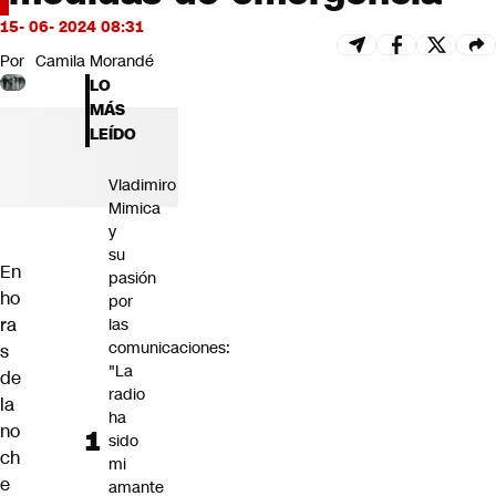
Futuro 360
15- 06- 2024 08:31
Opinión
Por
Camila Morandé
LO
MÁS
LEÍDO
Vladimiro
Mimica
y
su
En
pasión
ho
por
ra
las
comunicaciones:
s
"La
de
radio
la
ha
no
sido
ch
mi
e
amante