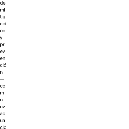
de
mi
tig
aci
ón
y
pr
ev
en
ció
n
—
co
m
o
ev
ac
ua
cio