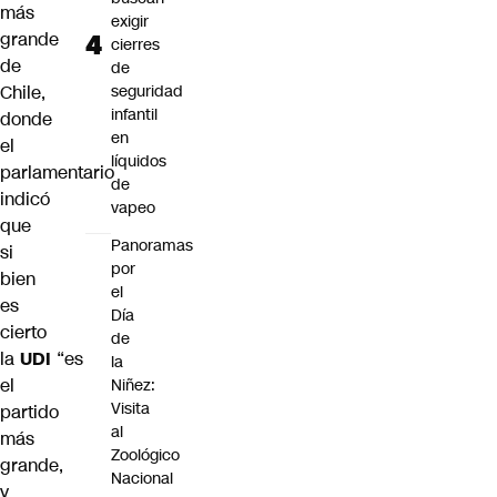
más
exigir
grande
cierres
de
de
Chile,
seguridad
infantil
donde
en
el
líquidos
parlamentario
de
indicó
vapeo
que
Panoramas
si
por
bien
el
es
Día
cierto
de
la
UDI
“es
la
el
Niñez:
Visita
partido
al
más
Zoológico
grande,
Nacional
y