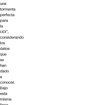
una
tormenta
perfecta
para
la
UDI”,
considerando
los
datos
que
se
han
dado
a
conocer.
Bajo
esta
misma
línea