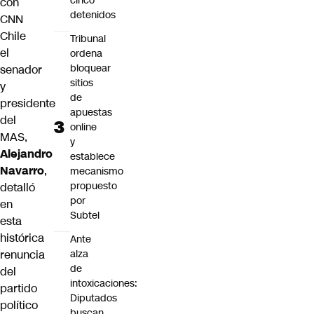
cinco
con
detenidos
CNN
Chile
Tribunal
el
ordena
bloquear
senador
sitios
y
de
presidente
apuestas
del
online
MAS,
y
Alejandro
establece
Navarro
,
mecanismo
propuesto
detalló
por
en
Subtel
esta
histórica
Ante
renuncia
alza
de
del
intoxicaciones:
partido
Diputados
político
buscan