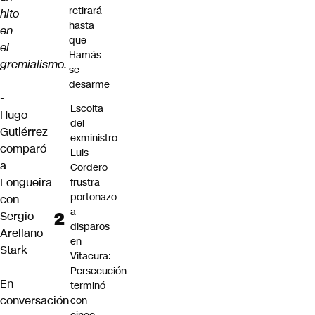
retirará
hito
hasta
en
que
el
Hamás
gremialismo.
se
desarme
-
Escolta
Hugo
del
Gutiérrez
exministro
comparó
Luis
a
Cordero
Longueira
frustra
portonazo
con
a
Sergio
disparos
Arellano
en
Stark
Vitacura:
Persecución
En
terminó
conversación
con