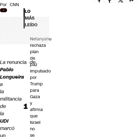
Por
CNN
Futuro 360
LO
Opinión
MÁS
LEÍDO
Netanyahu
rechaza
plan
de
La
renuncia
de
paz
Pablo
impulsado
Longueira
por
a
Trump
para
la
Gaza
militancia
y
de
afirma
la
que
UDI
Israel
marcó
no
un
se