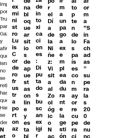
l
ir
de
po
al
af
de
ex
m
na
r
to
or
in
mi
a
bl
el
p
m
to
ni
un
oq
Dí
te
a
xi
st
pa
ue
a
n
“S
ca
ro
go
ar
de
de
in
ci
Lu
a
sit
la
lo
Fa
on
is
ex
io
Ni
s
ch
es
C
e
s
ñe
pa
ad
:
or
m
de
z:
ís
as
Di
de
pl
ap
Vi
es
”
pu
ro
ea
ue
sit
co
su
ta
fr
da
st
a
n
pe
do
us
du
as
al
m
ra
s
tr
ra
on
Zo
ay
la
bu
a
nt
lin
ol
or
s
sc
po
e
e
óg
re
20
an
rt
la
y
ic
cu
0
ex
on
ge
es
o
pe
de
igi
az
sti
ta
N
ra
nu
N
r
o
ón
bl
ac
ci
nc
et