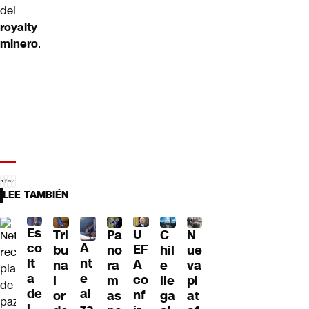
del
royalty
minero
.
LEE TAMBIÉN
Es
U
Tri
Pa
C
N
A
co
EF
bu
no
hil
ue
nt
lt
A
na
ra
e
va
e
a
co
l
m
lle
pl
al
de
nf
or
as
ga
at
za