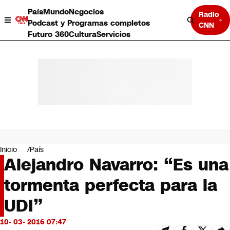
País
Mundo
Negocios
Radio
Podcast y Programas completos
CNN
Futuro 360
Cultura
Servicios
País
Mundo
Negocios
Inicio
País
Alejandro Navarro: “Es una
Deportes
Programas completos
tormenta perfecta para la
Cultura
Servicios
UDI”
Bits
CNN Data
10- 03- 2016 07:47
CNN tiempo