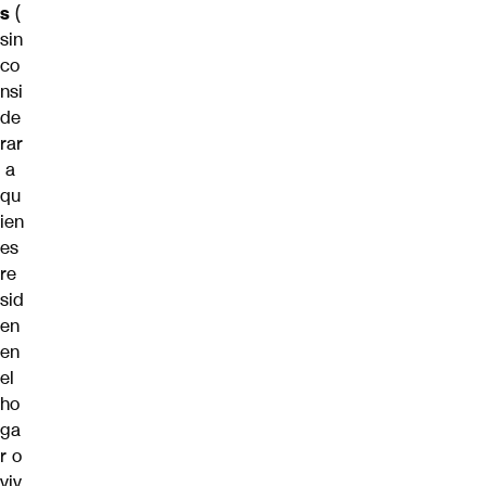
s
(
sin
co
nsi
de
rar
a
qu
ien
es
re
sid
en
en
el
ho
ga
r o
viv