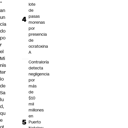
”
lote
an
de
pasas
un
morenas
cia
por
do
presencia
po
de
r
ocratoxina
el
A
Mi
Contraloría
nis
detecta
ter
negligencia
io
por
de
más
de
Sa
$10
lu
mil
d,
millones
qu
en
e
Puerto
ot