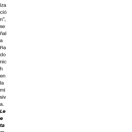
iza
ció
n”,
se
ñal
a
Ra
do
nic
h
en
la
mi
siv
a.
Le
e
ta