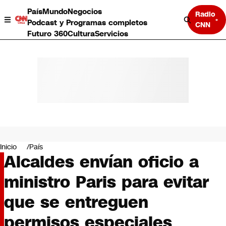
País
Mundo
Negocios
Radio
Podcast y Programas completos
CNN
Futuro 360
Cultura
Servicios
País
Mundo
Negocios
Inicio
País
Alcaldes envían oficio a
Deportes
Programas completos
ministro Paris para evitar
Cultura
Servicios
que se entreguen
Bits
CNN Data
permisos especiales
CNN tiempo