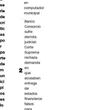
en
se
computador
rie
municipal
de
Banco
crí
Consorcio
tic
sufre
as
derrota
po
judicial:
r
Corte
pa
Suprema
rechaza
rte
demanda
de
en
m
que
un
acusaban
ici
entrega
pi
de
os
estados
financieros
es
falsos
lo
para