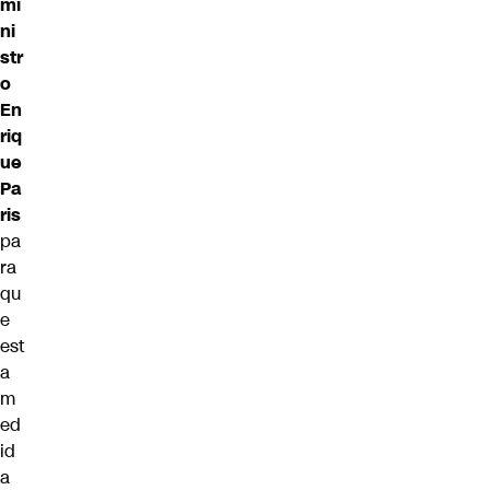
mi
ni
str
o
En
riq
ue
Pa
ris
pa
ra
qu
e
est
a
m
ed
id
a