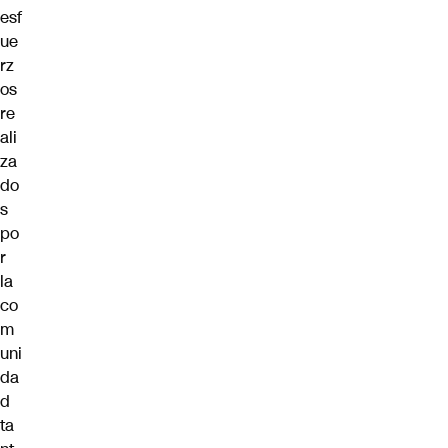
esf
ue
rz
os
re
ali
za
do
s
po
r
la
co
m
uni
da
d
ta