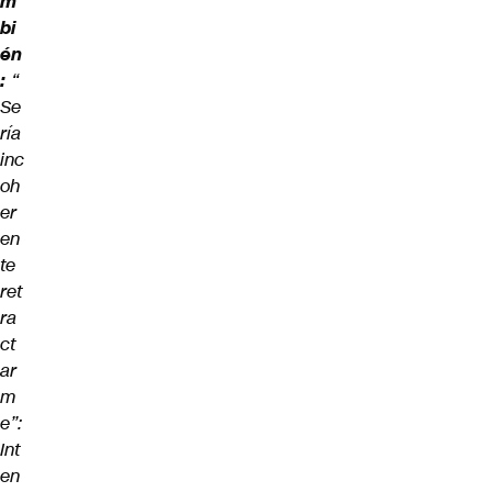
m
bi
én
:
“
Se
ría
inc
oh
er
en
te
ret
ra
ct
ar
m
e”:
Int
en