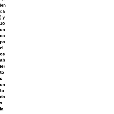
ien
da
)
y
10
en
es
pa
ci
os
ab
ier
to
s
en
to
da
s
la