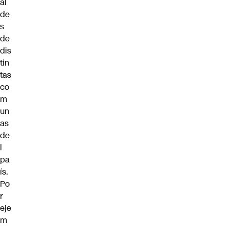
al
de
s
de
dis
tin
tas
co
m
un
as
de
l
pa
ís.
Po
r
eje
m