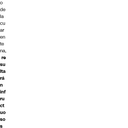
o
de
la
cu
ar
en
te
na,
re
su
lta
rá
n
inf
ru
ct
uo
so
s