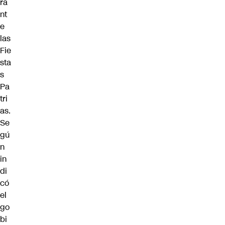
ra
nt
e
las
Fie
sta
s
Pa
tri
as.
Se
gú
n
in
di
có
el
go
bi