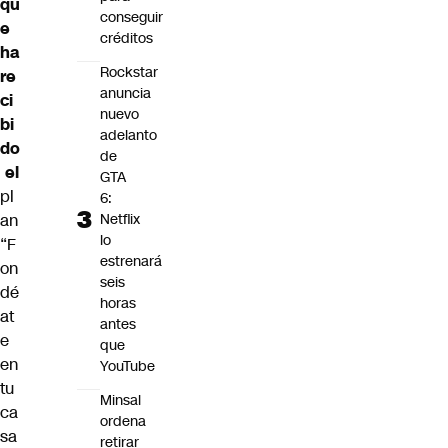
qu
conseguir
e
créditos
ha
Rockstar
re
anuncia
ci
nuevo
bi
adelanto
do
de
el
GTA
pl
6:
an
Netflix
lo
“F
estrenará
on
seis
dé
horas
at
antes
e
que
en
YouTube
tu
Minsal
ca
ordena
sa
retirar