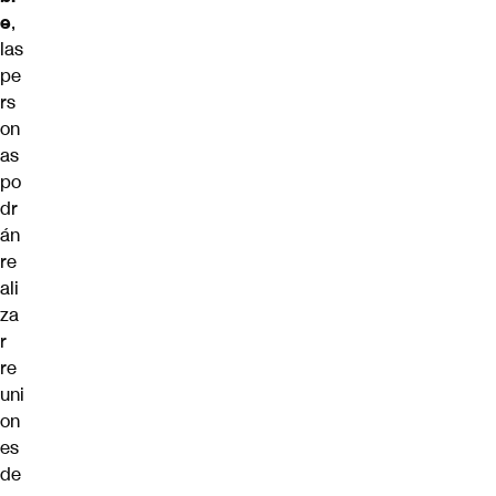
e
,
las
pe
rs
on
as
po
dr
án
re
ali
za
r
re
uni
on
es
de