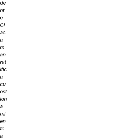
de
nt
e
Gi
ac
a
m
an
rat
ific
a
cu
est
ion
a
mi
en
to
a