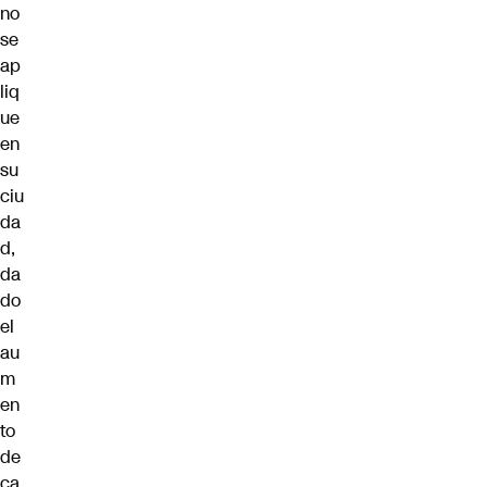
no
se
ap
liq
ue
en
su
ciu
da
d,
da
do
el
au
m
en
to
de
ca