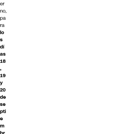
er
no,
pa
ra
lo
s
dí
as
18
,
19
y
20
de
se
pti
e
m
br