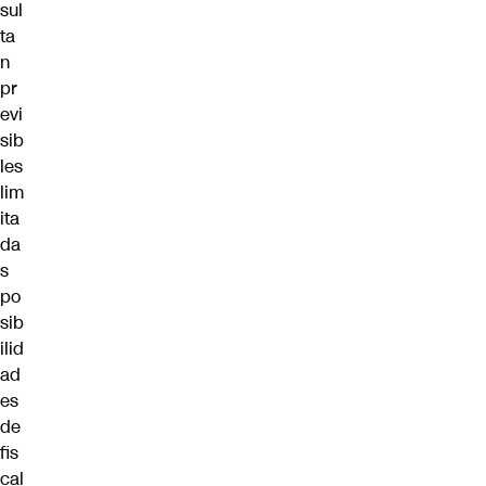
sul
ta
n
pr
evi
sib
les
lim
ita
da
s
po
sib
ilid
ad
es
de
fis
cal