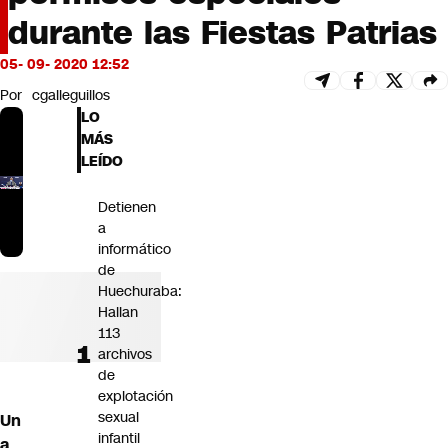
Futuro 360
durante las Fiestas Patrias
Opinión
05- 09- 2020 12:52
Por
cgalleguillos
LO
MÁS
LEÍDO
Detienen
a
informático
de
Huechuraba:
Hallan
113
archivos
de
explotación
sexual
Un
infantil
a