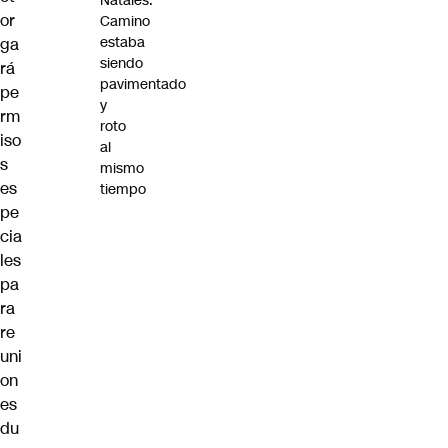
Natales:
or
Camino
estaba
ga
siendo
rá
pavimentado
pe
y
rm
roto
iso
al
s
mismo
es
tiempo
pe
cia
les
pa
ra
re
uni
on
es
du