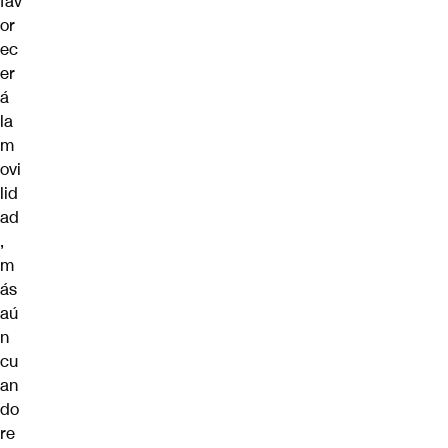
fav
or
ec
er
á
la
m
ovi
lid
ad
,
m
ás
aú
n
cu
an
do
re