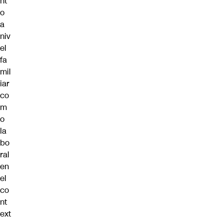
nt
o
a
niv
el
fa
mil
iar
co
m
o
la
bo
ral
en
el
co
nt
ext