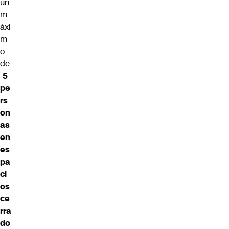
un
m
áxi
m
o
de
5
pe
rs
on
as
en
es
pa
ci
os
ce
rra
do