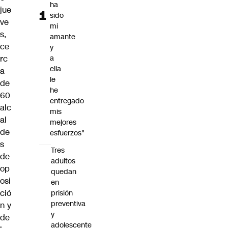
ha
jue
sido
ve
mi
s,
amante
ce
y
rc
a
ella
a
le
de
he
60
entregado
alc
mis
al
mejores
de
esfuerzos"
s
Tres
de
adultos
op
quedan
osi
en
ció
prisión
preventiva
n y
y
de
adolescente