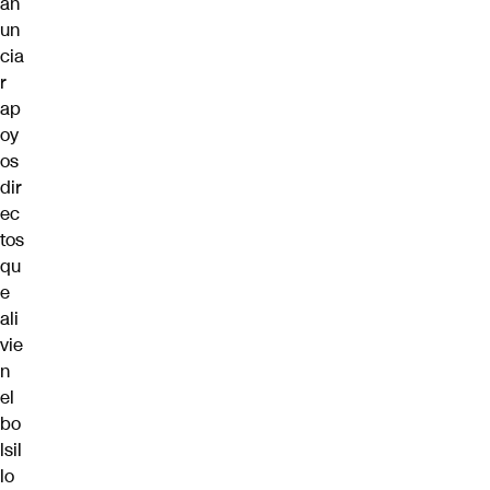
an
un
cia
r
ap
oy
os
dir
ec
tos
qu
e
ali
vie
n
el
bo
lsil
lo