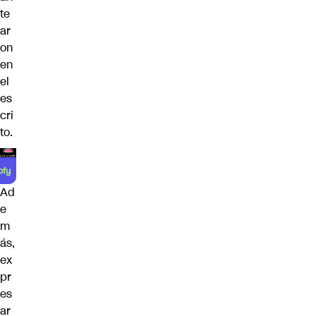
te
ar
on
en
el
es
cri
to.
Ad
e
m
ás,
ex
pr
es
ar