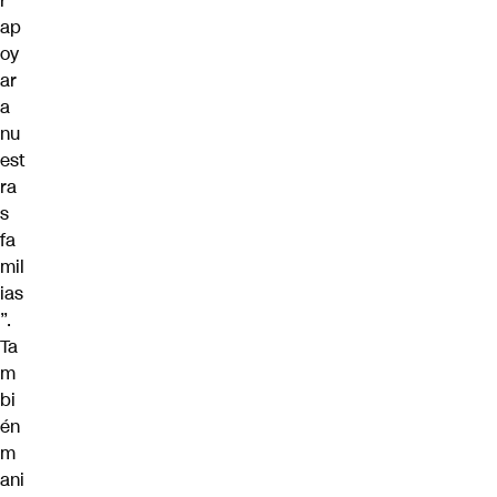
r
ap
oy
ar
a
nu
est
ra
s
fa
mil
ias
”.
Ta
m
bi
én
m
ani