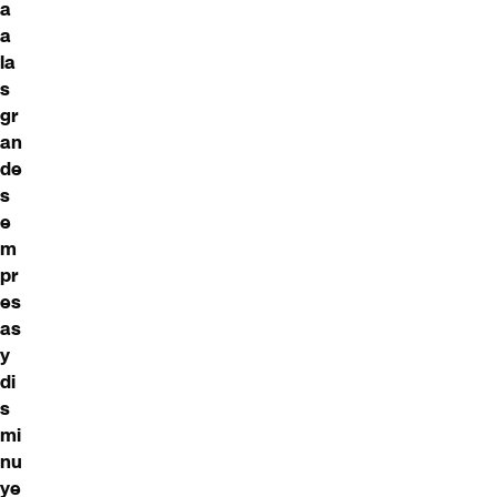
a
a
la
s
gr
an
de
s
e
m
pr
es
as
y
di
s
mi
nu
ye