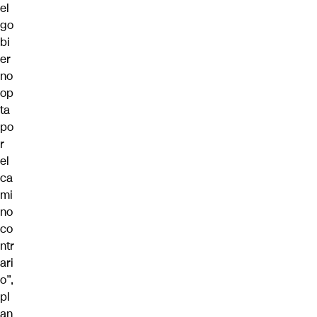
el
go
bi
er
no
op
ta
po
r
el
ca
mi
no
co
ntr
ari
o”,
pl
an