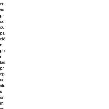
on
su
pr
eo
cu
pa
ció
n
po
r
las
pr
op
ue
sta
s
en
m