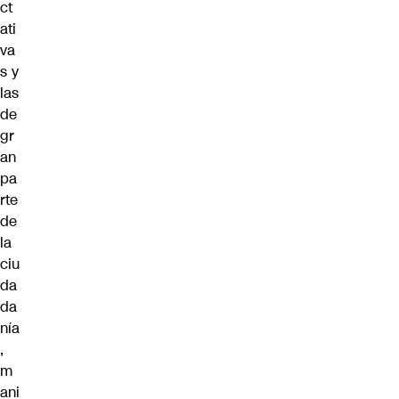
ct
ati
va
s y
las
de
gr
an
pa
rte
de
la
ciu
da
da
nía
,
m
ani