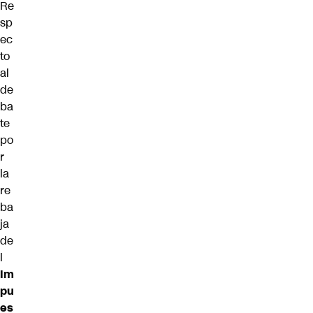
Re
sp
ec
to
al
de
ba
te
po
r
la
re
ba
ja
de
l
Im
pu
es