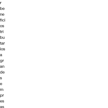
r
be
ne
fici
os
tri
bu
tar
ios
a
gr
an
de
s
e
m
pr
es
as