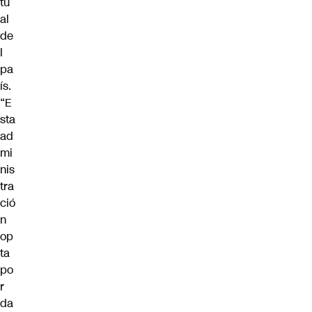
tu
al
de
l
pa
ís.
“E
sta
ad
mi
nis
tra
ció
n
op
ta
po
r
da