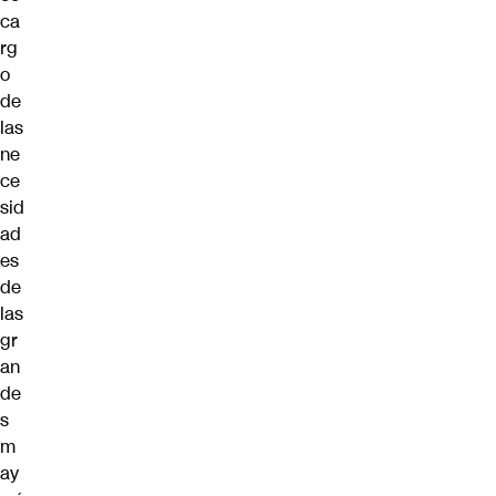
ca
rg
o
de
las
ne
ce
sid
ad
es
de
las
gr
an
de
s
m
ay