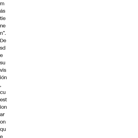
m
ás
tie
ne
n”.
De
sd
e
su
vis
ión
,
cu
est
ion
ar
on
qu
e