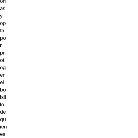
orí
as
y
op
ta
po
r
pr
ot
eg
er
el
bo
lsil
lo
de
qu
ien
es