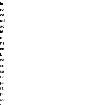
la
re
ca
ud
ac
ió
n
fis
ca
l
,
ne
ce
sa
ria
pa
ra
po
de