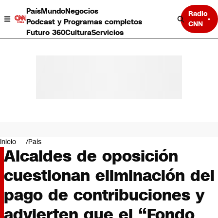
País
Mundo
Negocios
Radio
Podcast y Programas completos
CNN
Futuro 360
Cultura
Servicios
País
Mundo
Negocios
Inicio
País
Alcaldes de oposición
Deportes
Programas completos
cuestionan eliminación del
Cultura
Servicios
pago de contribuciones y
Bits
CNN Data
advierten que el “Fondo
CNN tiempo