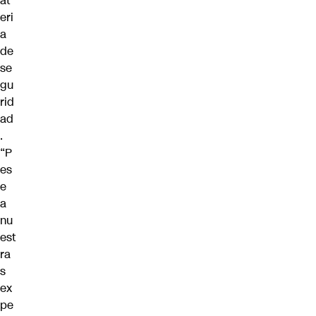
at
eri
a
de
se
gu
rid
ad
.
“P
es
e
a
nu
est
ra
s
ex
pe