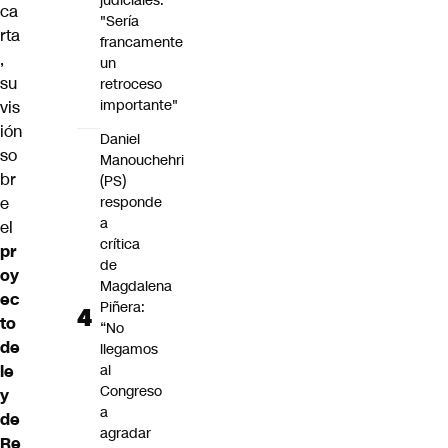
judiciales:
ca
"Sería
rta
francamente
,
un
su
retroceso
importante"
vis
ión
Daniel
so
Manouchehri
br
(PS)
e
responde
a
el
crítica
pr
de
oy
Magdalena
ec
Piñera:
to
“No
de
llegamos
le
al
Congreso
y
a
de
agradar
Re