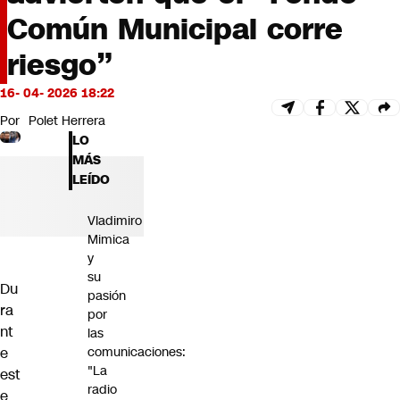
Futuro 360
Común Municipal corre
Opinión
riesgo”
16- 04- 2026 18:22
Por
Polet Herrera
LO
MÁS
LEÍDO
Vladimiro
Mimica
y
su
Du
pasión
ra
por
nt
las
e
comunicaciones:
"La
est
radio
e