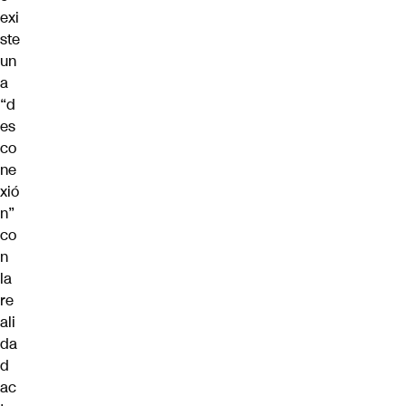
exi
ste
un
a
“d
es
co
ne
xió
n”
co
n
la
re
ali
da
d
ac