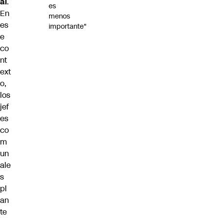
al
.
es
En
menos
es
importante"
e
co
nt
ext
o,
los
jef
es
co
m
un
ale
s
pl
an
te