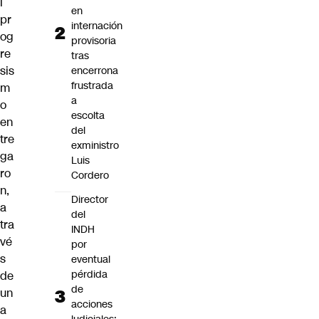
l
en
pr
internación
og
provisoria
re
tras
sis
encerrona
frustrada
m
a
o
escolta
en
del
tre
exministro
ga
Luis
ro
Cordero
n,
Director
a
del
tra
INDH
vé
por
s
eventual
pérdida
de
de
un
acciones
a