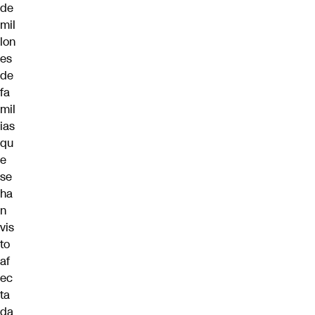
de
mil
lon
es
de
fa
mil
ias
qu
e
se
ha
n
vis
to
af
ec
ta
da