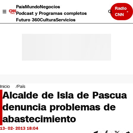
País
Mundo
Negocios
Radio
Podcast y Programas completos
CNN
Futuro 360
Cultura
Servicios
País
Mundo
Negocios
Inicio
País
Alcalde de Isla de Pascua
Deportes
Programas completos
denuncia problemas de
Cultura
Servicios
abastecimiento
Bits
CNN Data
13- 02- 2013 18:04
CNN tiempo