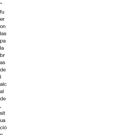
”
fu
er
on
las
pa
la
br
as
de
l
alc
al
de
,
sit
ua
ció
n