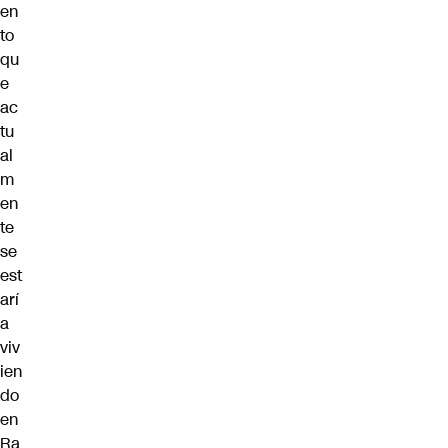
en
to
qu
e
ac
tu
al
m
en
te
se
est
arí
a
viv
ien
do
en
Ra