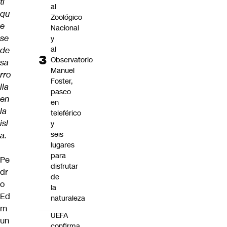
ti
al
qu
Zoológico
e
Nacional
se
y
al
de
Observatorio
sa
Manuel
rro
Foster,
lla
paseo
en
en
la
teleférico
isl
y
seis
a.
lugares
para
Pe
disfrutar
dr
de
o
la
Ed
naturaleza
m
UEFA
un
confirma