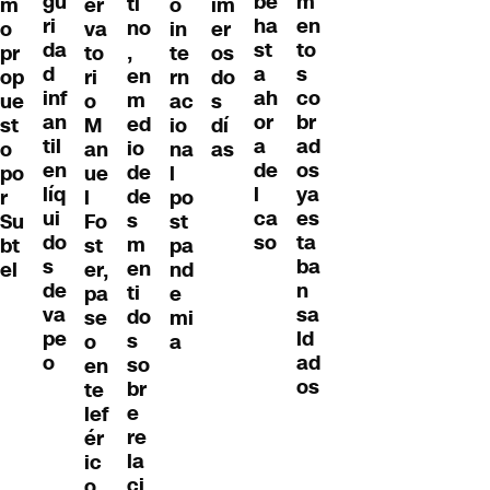
gu
m
be
ti
m
er
o
im
ri
en
ha
no
o
va
in
er
da
to
st
,
pr
to
te
os
d
s
a
en
op
ri
rn
do
inf
co
ah
m
ue
o
ac
s
an
br
or
ed
st
M
io
dí
til
ad
a
io
o
an
na
as
en
os
de
de
po
ue
l
líq
ya
l
de
r
l
po
ui
es
ca
s
Su
Fo
st
do
ta
so
m
bt
st
pa
s
ba
en
el
er,
nd
de
n
ti
pa
e
va
sa
do
se
mi
pe
ld
s
o
a
o
ad
so
en
os
br
te
e
lef
re
ér
la
ic
ci
o