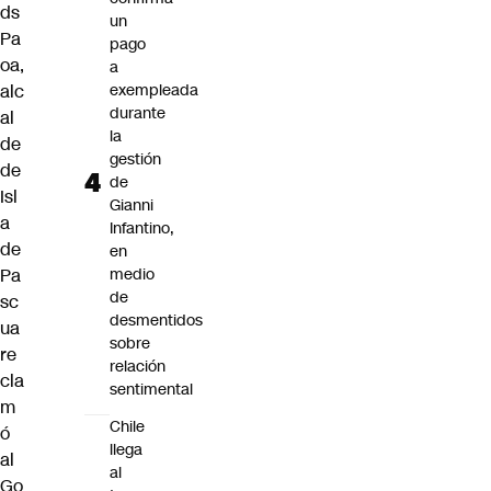
ds
un
Pa
pago
oa,
a
alc
exempleada
durante
al
la
de
gestión
de
de
Isl
Gianni
a
Infantino,
de
en
Pa
medio
de
sc
desmentidos
ua
sobre
re
relación
cla
sentimental
m
Chile
ó
llega
al
al
Go