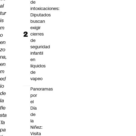
de
al
intoxicaciones:
tur
Diputados
is
buscan
m
exigir
cierres
o
de
en
seguridad
zo
infantil
na,
en
en
líquidos
m
de
ed
vapeo
io
Panoramas
de
por
la
el
fie
Día
de
sta
la
Ta
Niñez:
pa
Visita