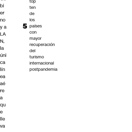
top
bi
ten
er
de
no
los
países
y a
con
LA
mayor
N,
recuperación
la
del
úni
turismo
ca
internacional
lín
postpandemia
ea
aé
re
a
qu
e
lle
va