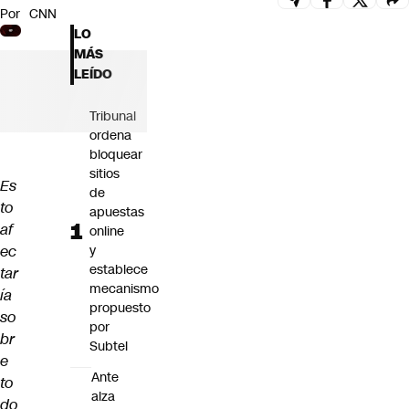
Por
CNN
Futuro 360
LO
Opinión
MÁS
LEÍDO
Tribunal
ordena
bloquear
sitios
Es
de
to
apuestas
af
online
ec
y
establece
tar
mecanismo
ía
propuesto
so
por
br
Subtel
e
Ante
to
alza
do