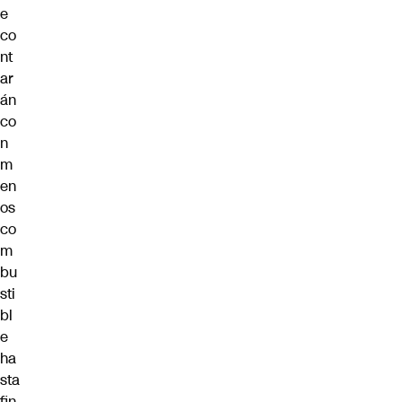
e
co
nt
ar
án
co
n
m
en
os
co
m
bu
sti
bl
e
ha
sta
fin