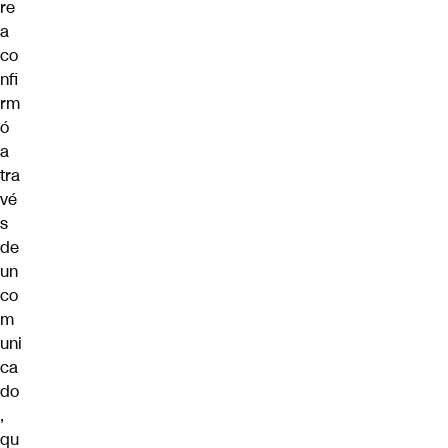
re
a
co
nfi
rm
ó
a
tra
vé
s
de
un
co
m
uni
ca
do
,
qu