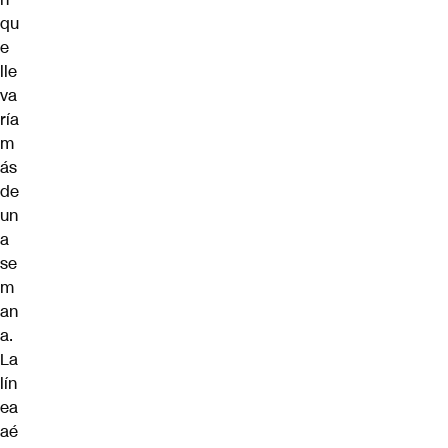
qu
e
lle
va
ría
m
ás
de
un
a
se
m
an
a.
La
lín
ea
aé