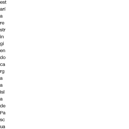
est
arí
a
re
str
in
gi
en
do
ca
rg
a
a
Isl
a
de
Pa
sc
ua