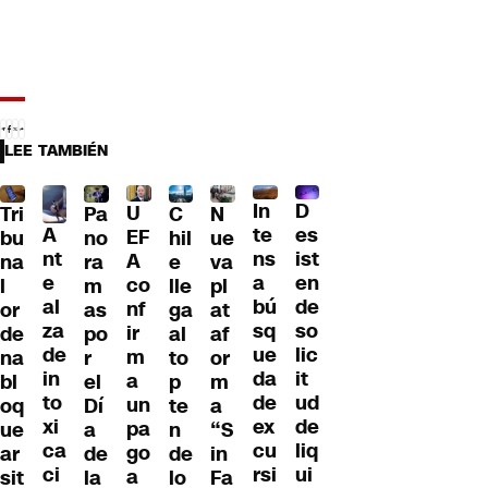
LEE TAMBIÉN
D
In
U
Tri
Pa
C
N
A
es
te
EF
bu
no
hil
ue
nt
ist
ns
A
na
ra
e
va
e
en
a
co
l
m
lle
pl
al
de
bú
nf
or
as
ga
at
za
so
sq
ir
de
po
al
af
de
lic
ue
m
na
r
to
or
in
it
da
a
bl
el
p
m
to
ud
de
un
oq
Dí
te
a
xi
de
ex
pa
ue
a
n
“S
ca
liq
cu
go
ar
de
de
in
ci
ui
rsi
a
sit
la
lo
Fa