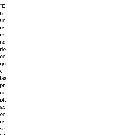
“E
n
un
es
ce
na
rio
en
qu
e
las
pr
eci
pit
aci
on
es
se