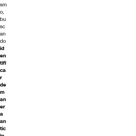
sm
o,
bu
sc
an
do
id
en
tifi
ca
r
de
m
an
er
a
an
tic
ip