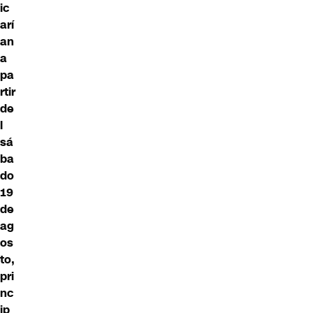
ic
arí
an
a
pa
rtir
de
l
sá
ba
do
19
de
ag
os
to,
pri
nc
ip