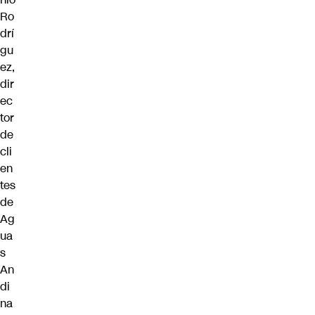
Ro
drí
gu
ez,
dir
ec
tor
de
cli
en
tes
de
Ag
ua
s
An
di
na