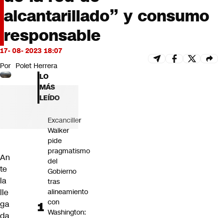
Futuro 360
alcantarillado” y consumo
Opinión
responsable
17- 08- 2023 18:07
Por
Polet Herrera
LO
MÁS
LEÍDO
Excanciller
Walker
pide
pragmatismo
An
del
te
Gobierno
la
tras
lle
alineamiento
con
ga
Washington:
da