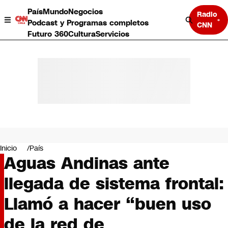
País
Mundo
Negocios
Radio
Podcast y Programas completos
CNN
Futuro 360
Cultura
Servicios
País
Mundo
Negocios
Inicio
País
Aguas Andinas ante
Deportes
Programas completos
llegada de sistema frontal:
Cultura
Servicios
Llamó a hacer “buen uso
Bits
CNN Data
de la red de
CNN tiempo