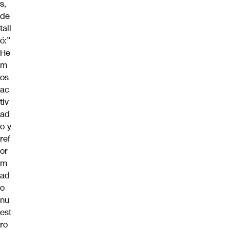
s,
de
tall
ó:”
He
m
os
ac
tiv
ad
o y
ref
or
m
ad
o
nu
est
ro