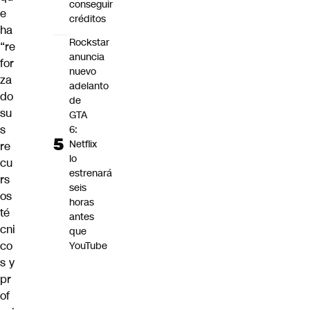
conseguir
e
créditos
ha
Rockstar
“re
anuncia
for
nuevo
za
adelanto
do
de
su
GTA
s
6:
Netflix
re
lo
cu
estrenará
rs
seis
os
horas
té
antes
cni
que
co
YouTube
s y
pr
of