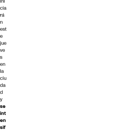
ini
cia
rá
n
est
e
jue
ve
s
en
la
ciu
da
d
y
se
int
en
sif