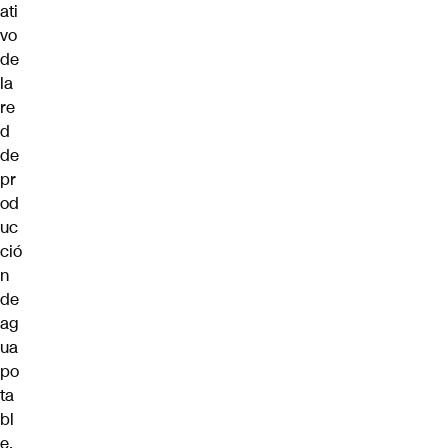
ati
vo
de
la
re
d
de
pr
od
uc
ció
n
de
ag
ua
po
ta
bl
e.