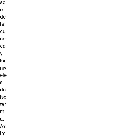
ad
o
de
la
cu
en
ca
y
los
niv
ele
s
de
iso
ter
m
a.
As
imi