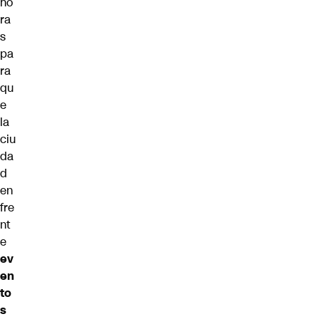
ho
ra
s
pa
ra
qu
e
la
ciu
da
d
en
fre
nt
e
ev
en
to
s