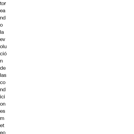
tor
ea
nd
o
la
ev
olu
ció
n
de
las
co
nd
ici
on
es
m
et
eo