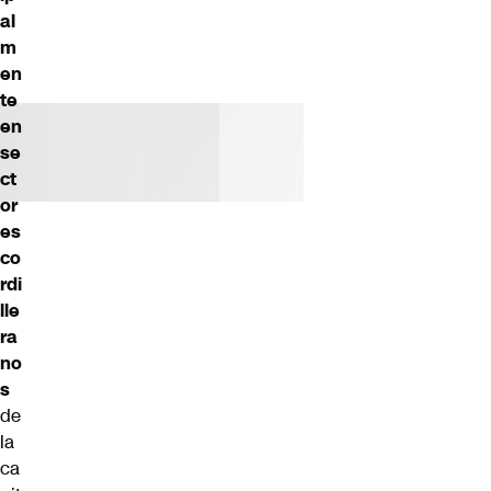
al
m
en
te
en
se
ct
or
es
co
rdi
lle
ra
no
s
de
la
ca