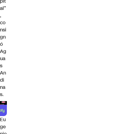
pit
al”
,
co
nsi
gn
ó
Ag
ua
s
An
di
na
s.
Eu
ge
nio