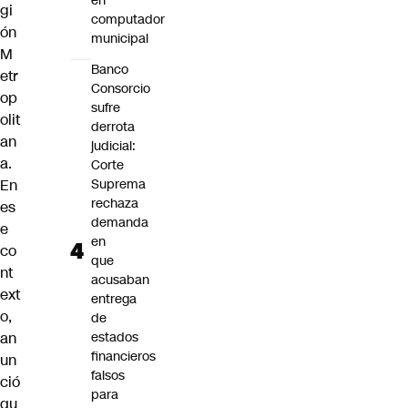
en
gi
computador
ón
municipal
M
Banco
etr
Consorcio
op
sufre
olit
derrota
an
judicial:
a.
Corte
En
Suprema
rechaza
es
demanda
e
en
co
que
nt
acusaban
ext
entrega
o,
de
an
estados
financieros
un
falsos
ció
para
qu