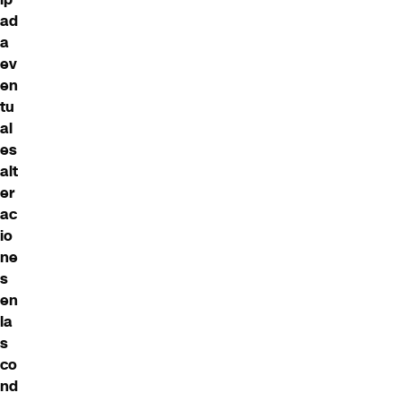
ad
a
ev
en
tu
al
es
alt
er
ac
io
ne
s
en
la
s
co
nd