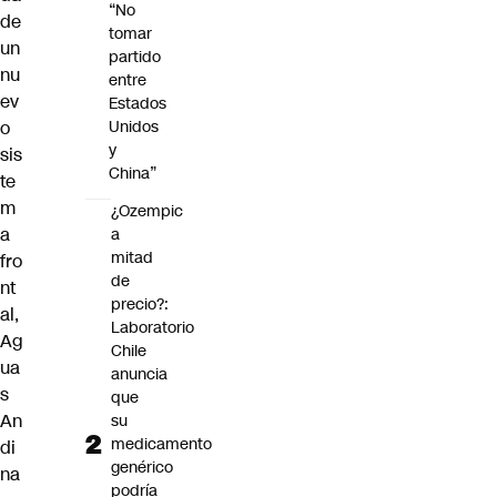
“No
de
tomar
un
partido
nu
entre
ev
Estados
o
Unidos
y
sis
China”
te
m
¿Ozempic
a
a
mitad
fro
de
nt
precio?:
al,
Laboratorio
Ag
Chile
ua
anuncia
s
que
An
su
medicamento
di
genérico
na
podría