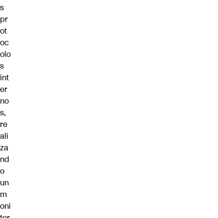
s
pr
ot
oc
olo
s
int
er
no
s,
re
ali
za
nd
o
un
m
oni
tor