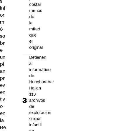
s
costar
inf
menos
or
de
m
la
ó
mitad
que
so
el
br
original
e
un
Detienen
a
pl
informático
an
de
pr
Huechuraba:
ev
Hallan
en
113
tiv
archivos
o
de
explotación
en
sexual
la
infantil
Re