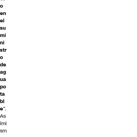
o
en
el
su
mi
ni
str
o
de
ag
ua
po
ta
bl
e
“.
As
imi
sm