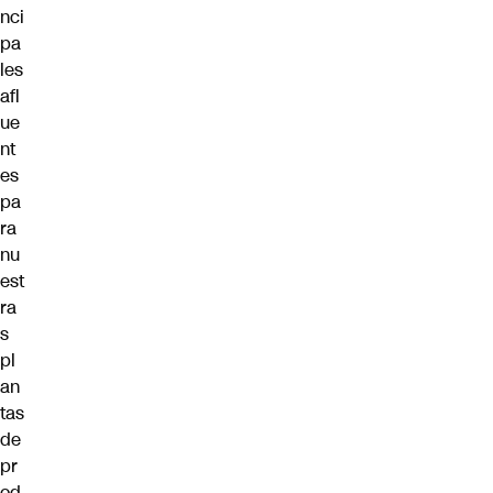
nci
pa
les
afl
ue
nt
es
pa
ra
nu
est
ra
s
pl
an
tas
de
pr
od