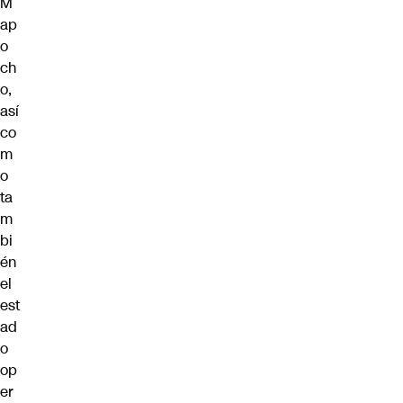
M
ap
o
ch
o,
así
co
m
o
ta
m
bi
én
el
est
ad
o
op
er