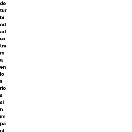
de
tur
bi
ed
ad
ex
tre
m
a
en
lo
s
río
s
si
n
im
pa
ct