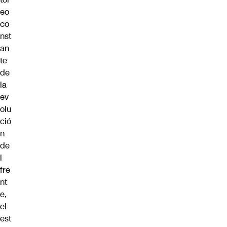
eo
co
nst
an
te
de
la
ev
olu
ció
n
de
l
fre
nt
e,
el
est