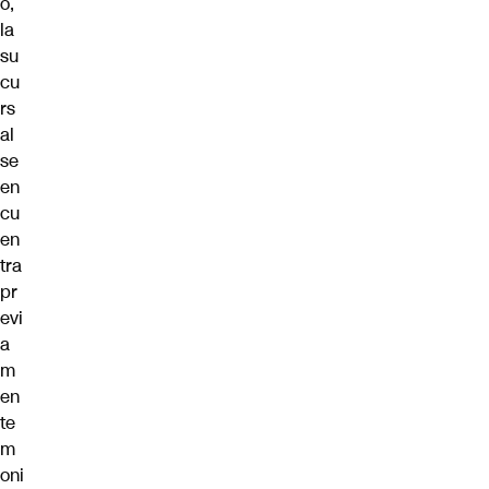
o,
la
su
cu
rs
al
se
en
cu
en
tra
pr
evi
a
m
en
te
m
oni