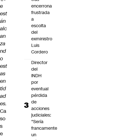
e
encerrona
frustrada
est
a
án
escolta
alc
del
an
exministro
za
Luis
nd
Cordero
o
Director
est
del
as
INDH
en
por
tid
eventual
pérdida
ad
de
es.
acciones
Ca
judiciales:
so
"Sería
s
francamente
e
un