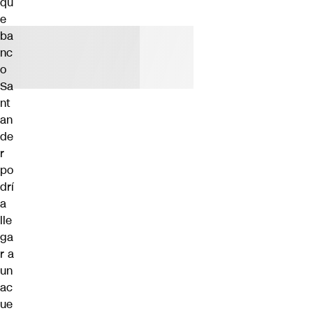
qu
e
ba
nc
o
Sa
nt
an
de
r
po
drí
a
lle
ga
r a
un
ac
ue