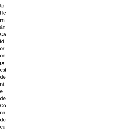
tó
He
rn
án
Ca
ld
er
ón,
pr
esi
de
nt
e
de
Co
na
de
cu