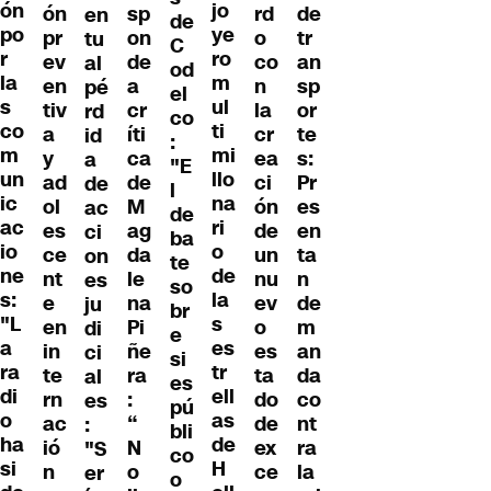
ón
jo
ón
sp
rd
de
en
de
po
ye
pr
on
o
tr
tu
C
r
ro
ev
de
co
an
al
od
la
m
en
a
n
sp
pé
el
s
ul
tiv
cr
la
or
rd
co
co
ti
a
íti
cr
te
id
:
m
mi
y
ca
ea
s:
a
"E
un
llo
ad
de
ci
Pr
de
l
ic
na
ol
M
ón
es
ac
de
ac
ri
es
ag
de
en
ci
ba
io
o
ce
da
un
ta
on
te
ne
de
nt
le
nu
n
es
so
s:
la
e
na
ev
de
ju
br
"L
s
en
Pi
o
m
di
e
a
es
in
ñe
es
an
ci
si
ra
tr
te
ra
ta
da
al
es
di
ell
rn
:
do
co
es
pú
o
as
ac
“
de
nt
:
bli
ha
de
ió
N
ex
ra
"S
co
si
H
n
o
ce
la
er
o