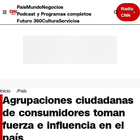
País
Mundo
Negocios
Radio
Podcast y Programas completos
CNN
Futuro 360
Cultura
Servicios
País
Mundo
Negocios
Inicio
País
Agrupaciones ciudadanas
Deportes
Programas completos
de consumidores toman
Cultura
Servicios
fuerza e influencia en el
Bits
CNN Data
país
CNN tiempo