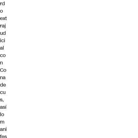
rd
o
ext
raj
ud
ici
al
co
n
Co
na
de
cu
s,
así
lo
m
ani
fes