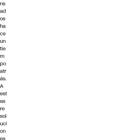
ns
ad
os
ha
ce
un
tie
m
po
atr
ás.
A
est
as
re
sol
uci
on
es