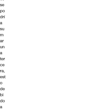
se
po
drí
a
su
m
ar
un
a
ter
ce
ra,
est
o
de
bi
do
a