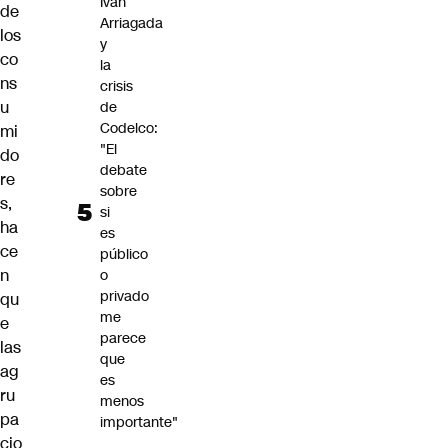
Iván
de
Arriagada
los
y
co
la
ns
crisis
u
de
Codelco:
mi
"El
do
debate
re
sobre
s,
si
ha
es
ce
público
n
o
privado
qu
me
e
parece
las
que
ag
es
ru
menos
pa
importante"
cio