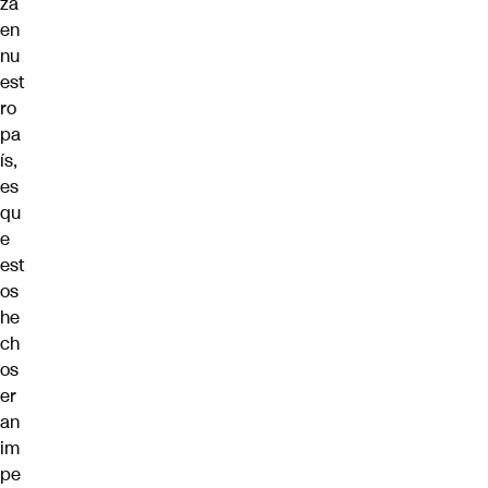
za
en
nu
est
ro
pa
ís,
es
qu
e
est
os
he
ch
os
er
an
im
pe