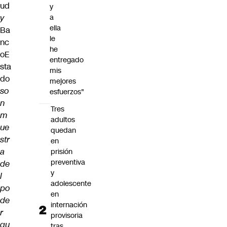
ud
y
y
a
ella
Ba
le
nc
he
oE
entregado
sta
mis
do
mejores
so
esfuerzos"
n
Tres
m
adultos
ue
quedan
str
en
a
prisión
preventiva
de
y
l
adolescente
po
en
de
internación
r
provisoria
qu
tras