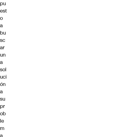
pu
est
o
a
bu
sc
ar
un
a
sol
uci
ón
a
su
pr
ob
le
m
a