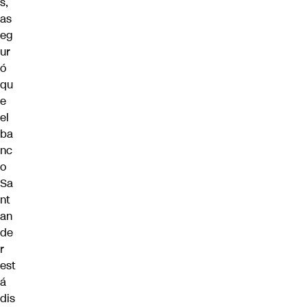
s,
as
eg
ur
ó
qu
e
el
ba
nc
o
Sa
nt
an
de
r
est
á
dis