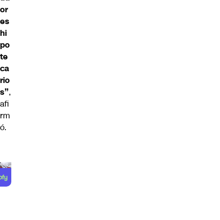
or
es
hi
po
te
ca
rio
s”
,
afi
rm
ó.