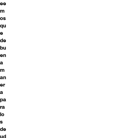
ee
m
os
qu
e
de
bu
en
a
m
an
er
a
pa
ra
lo
s
de
ud