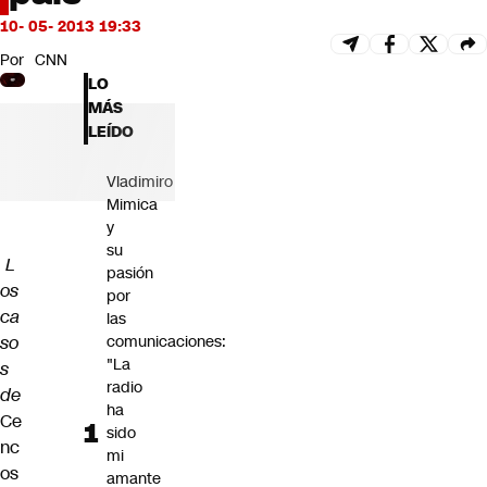
Futuro 360
10- 05- 2013 19:33
Opinión
Por
CNN
LO
MÁS
LEÍDO
Vladimiro
Mimica
y
su
L
pasión
os
por
ca
las
so
comunicaciones:
"La
s
radio
de
ha
Ce
sido
nc
mi
os
amante