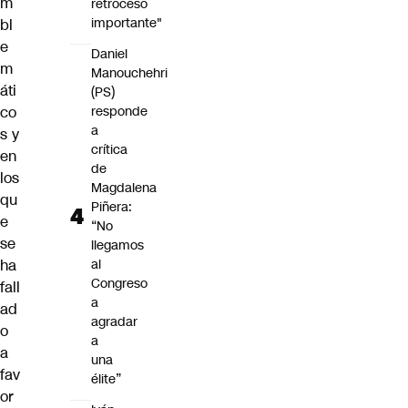
m
retroceso
importante"
bl
e
Daniel
m
Manouchehri
áti
(PS)
co
responde
a
s y
crítica
en
de
los
Magdalena
qu
Piñera:
e
“No
se
llegamos
ha
al
Congreso
fall
a
ad
agradar
o
a
a
una
fav
élite”
or