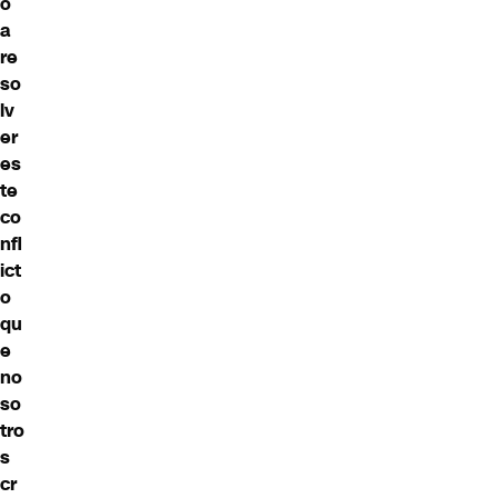
o
a
re
so
lv
er
es
te
co
nfl
ict
o
qu
e
no
so
tro
s
cr