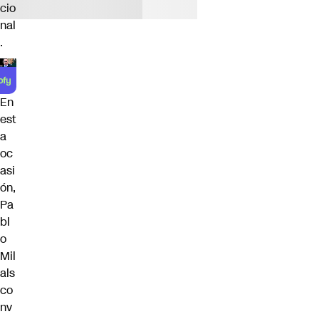
cio
nal
.
En
est
a
oc
asi
ón,
Pa
bl
o
Mil
als
co
nv