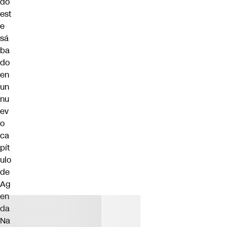
do
est
e
sá
ba
do
en
un
nu
ev
o
ca
pít
ulo
de
Ag
en
da
Na