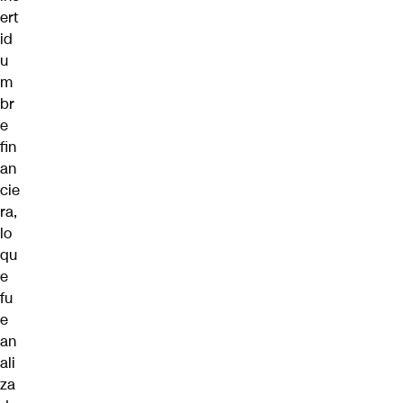
ert
id
u
m
br
e
fin
an
cie
ra,
lo
qu
e
fu
e
an
ali
za