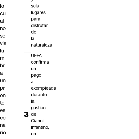
lo
seis
lugares
cu
para
al
disfrutar
no
de
se
la
vis
naturaleza
lu
UEFA
m
confirma
br
un
a
pago
un
a
pr
exempleada
durante
on
la
to
gestión
es
de
ce
Gianni
na
Infantino,
rio
en