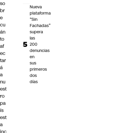
so
Nueva
br
plataforma
e
“Sin
cu
Fachadas”
án
supera
las
to
200
af
denuncias
ec
en
tar
sus
á
primeros
a
dos
nu
días
est
ro
pa
ís
est
a
inc