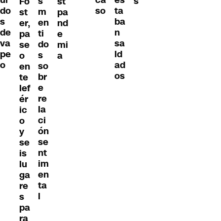
es
ca
s
s
Fo
st
do
ta
so
m
st
pa
s
ba
en
er,
nd
de
n
ti
pa
e
va
sa
do
se
mi
pe
ld
s
o
a
o
ad
so
en
os
br
te
e
lef
re
ér
la
ic
ci
o
ón
y
se
se
nt
is
im
lu
en
ga
ta
re
l
s
pa
ra