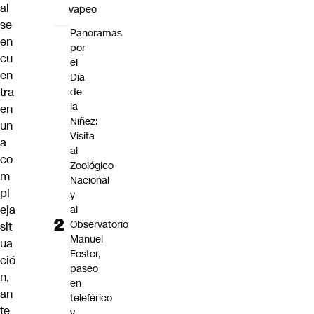
al
vapeo
se
Panoramas
en
por
cu
el
en
Día
tra
de
la
en
Niñez:
un
Visita
a
al
co
Zoológico
m
Nacional
pl
y
eja
al
Observatorio
sit
Manuel
ua
Foster,
ció
paseo
n,
en
an
teleférico
te
y