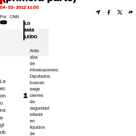
Futuro 360
04- 02- 2012 11:00
Opinión
Por
CNN
LO
MÁS
LEÍDO
Ante
alza
de
intoxicaciones:
Diputados
La
buscan
ec
exigir
on
cierres
de
o
seguridad
mí
infantil
a
en
gl
líquidos
ob
de