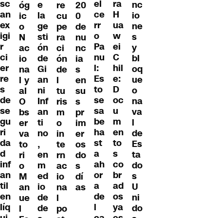
sc
ra
el
e
nc
óg
re
20
an
H
ce
la
io
ic
cu
0
ex
ua
rr
ge
ne
o
pe
de
igi
w
o
sti
s
N
ra
nu
r
ei
Pa
ón
y
ac
ci
nc
ci
C
nu
de
bl
io
ón
ia
er
hil
l:
Gi
oq
na
de
s
re
e:
Es
an
ue
l y
l
en
s
D
to
ni
o
al
tu
su
de
oc
se
Inf
na
O
ris
s
se
u
sa
an
va
bs
m
pr
gu
m
be
ti
l
er
o
im
ri
en
ha
no
de
va
in
er
da
to
st
,
Es
to
te
os
d
s
a
en
ta
ri
rn
do
inf
co
ah
m
do
o
ac
s
an
br
or
ed
s
M
io
dí
til
ad
a
io
U
an
na
as
en
os
de
de
ni
ue
l
líq
ya
l
de
do
l
po
ui