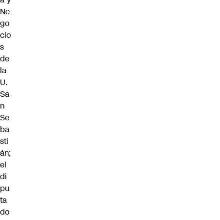
Ne
go
cio
s
de
la
U.
Sa
n
Se
ba
sti
án;
el
di
pu
ta
do