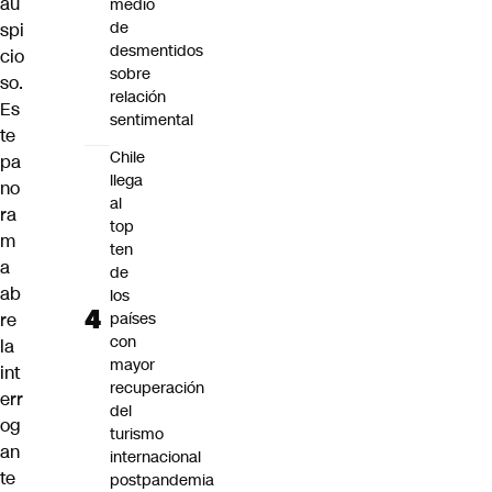
au
medio
de
spi
desmentidos
cio
sobre
so.
relación
Es
sentimental
te
Chile
pa
llega
no
al
ra
top
m
ten
a
de
ab
los
re
países
con
la
mayor
int
recuperación
err
del
og
turismo
an
internacional
te
postpandemia