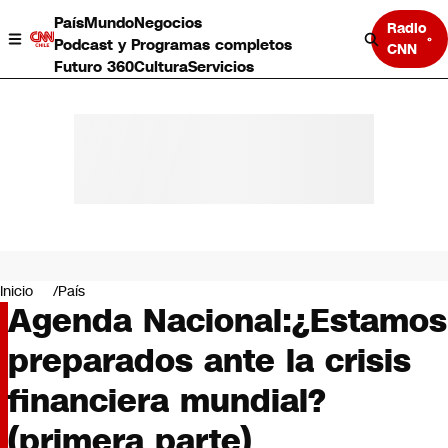
País
Mundo
Negocios
Radio
Podcast y Programas completos
CNN
Futuro 360
Cultura
Servicios
País
Mundo
Negocios
Inicio
País
Agenda Nacional:¿Estamos
Deportes
Programas completos
preparados ante la crisis
Cultura
Servicios
financiera mundial?
Bits
CNN Data
(primera parte)
CNN tiempo