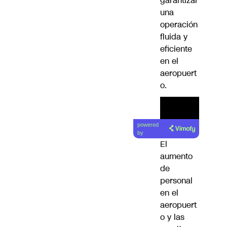
garantizar
una
operación
fluida y
eficiente
en el
aeropuert
o.
powered
by
El
aumento
de
personal
en el
aeropuert
o y las