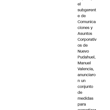
el
subgerent
e de
Comunica
ciones y
Asuntos
Corporativ
os de
Nuevo
Pudahuel,
Manuel
Valencia,
anunciaro
n un
conjunto
de
medidas
para