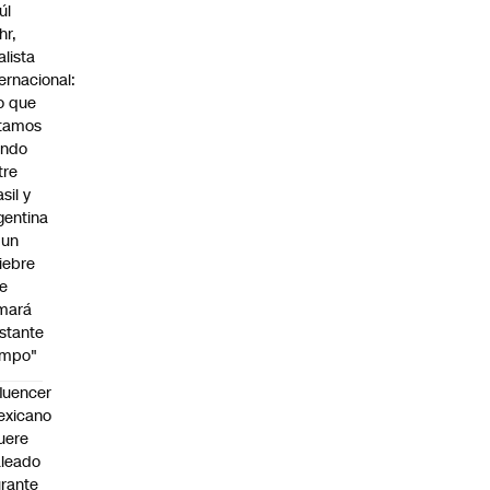
úl
hr,
alista
ternacional:
o que
tamos
endo
tre
sil y
gentina
 un
iebre
e
mará
stante
empo"
fluencer
exicano
uere
leado
rante