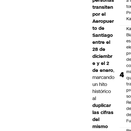
personas
a 
to
transiten
Pr
por el
Ka
Aeropuer
to de
Ka
Bi
Santiago
es
entre el
el
28 de
pr
diciembr
d
e y el 2
co
de enero
,
mi
marcando
q
tr
un hito
pr
histórico
so
al
Re
duplicar
de
las cifras
de
del
Fu
mismo
Bi