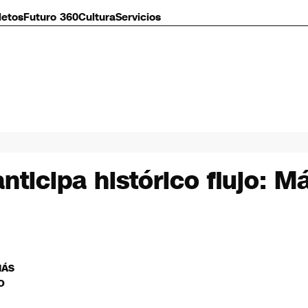
letos
Futuro 360
Cultura
Servicios
nticipa histórico flujo: M
MÁS
O