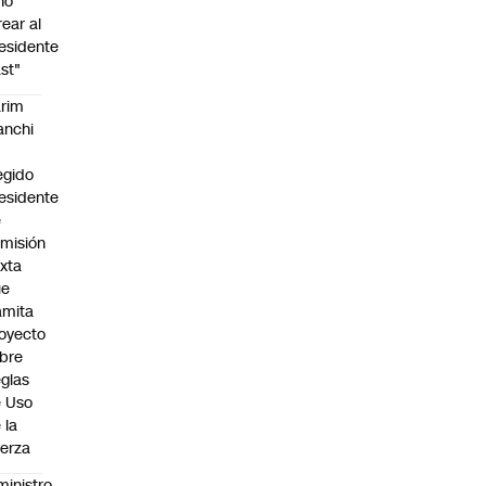
no
rear al
esidente
st"
rim
anchi
egido
esidente
e
misión
xta
ue
amita
oyecto
bre
glas
 Uso
 la
erza
ministro