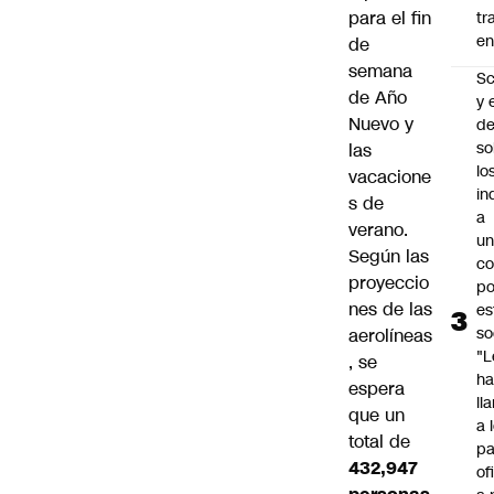
para el fin
tr
en
de
semana
Sc
de Año
y 
Nuevo y
d
so
las
lo
vacacione
in
s de
a
verano.
un
Según las
c
proyeccio
po
nes de las
es
so
aerolíneas
"L
, se
ha
espera
ll
que un
a 
total de
pa
432,947
of