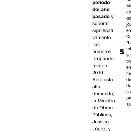
período
Ma
del año
co
pasado
y
de
superar
jó
significati
e
Co
vamente
"L
los
mi
números
se
prepande
tr
mia en
en
2019.
m
Ante esta
d
de
alta
so
demanda,
pa
la Ministra
Ta
de Obras
Públicas,
Jessica
López
, y