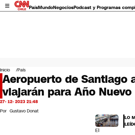
País
Mundo
Negocios
Podcast y Programas comp
País
Mundo
Inicio
País
Negocios
Aeropuerto de Santiago a
Deportes
viajarán para Año Nuevo
Programas completos
Cultura
Servicios
27- 12- 2023 21:48
Bits
Por
Gustavo Donat
CNN Data
LO 
CNN tiempo
LEÍD
Futuro 360
El
Opinión