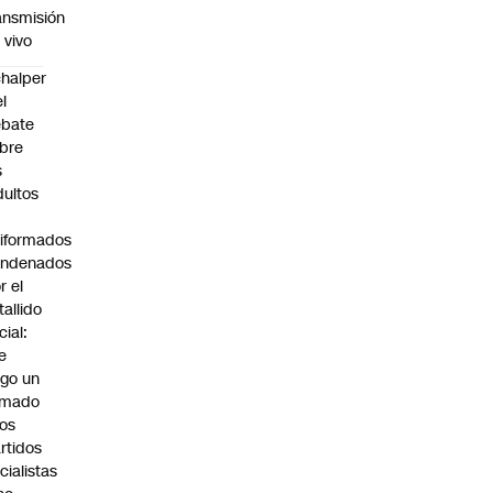
ansmisión
 vivo
halper
el
ebate
bre
s
dultos
iformados
ondenados
r el
tallido
cial:
e
go un
amado
los
rtidos
icialistas