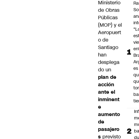
Ministerio
Ra
So
de Obras
an
Públicas
in
(MOP) y el
"L
Aeropuert
es
o de
vi
Santiago
en
han
Bra
Ar
desplega
es
do un
qu
plan de
qu
acción
to
ante el
ba
inminent
ti
e
In
aumento
m
de
m
pasajero
ba
s
previsto
du