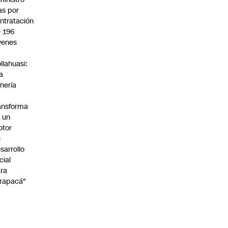
s por
ntratación
 196
venes
n
llahuasi:
a
nería
ansforma
 un
otor
e
sarrollo
cial
ra
rapacá"