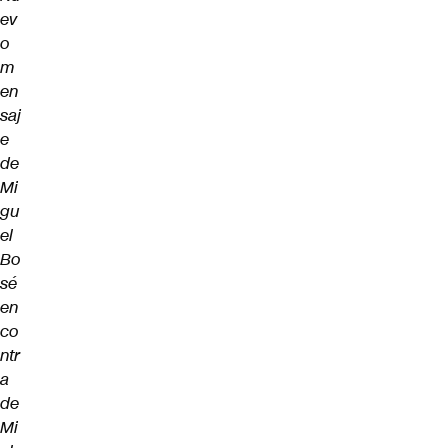
ev
o
m
en
saj
e
de
Mi
gu
el
Bo
sé
en
co
ntr
a
de
Mi