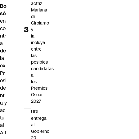
actriz
Bo
Mariana
sé
di
en
Girolamo
co
y
ntr
la
incluye
a
entre
de
las
la
posibles
ex
candidatas
Pr
a
esi
los
de
Premios
Oscar
nt
2027
a y
ac
UDI
tu
entrega
al
al
Gobierno
Alt
20