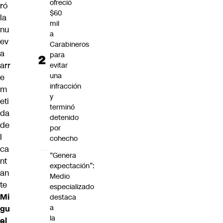
ofreció
ró
$60
la
mil
nu
a
ev
Carabineros
a
para
arr
evitar
una
e
infracción
m
y
eti
terminó
da
detenido
de
por
l
cohecho
ca
“Genera
nt
expectación”:
an
Medio
te
especializado
Mi
destaca
a
gu
la
el