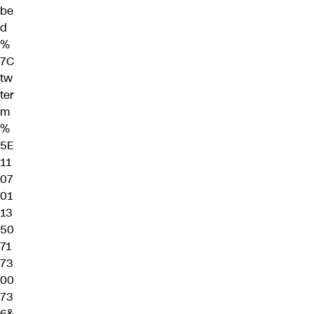
be
d
%
7C
tw
ter
m
%
5E
11
07
01
13
50
71
73
00
73
6&