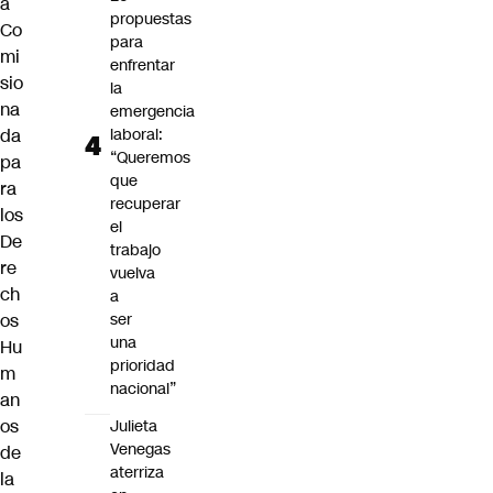
a
propuestas
Co
para
mi
enfrentar
sio
la
na
emergencia
da
laboral:
“Queremos
pa
que
ra
recuperar
los
el
De
trabajo
re
vuelva
ch
a
os
ser
una
Hu
prioridad
m
nacional”
an
os
Julieta
Venegas
de
aterriza
la