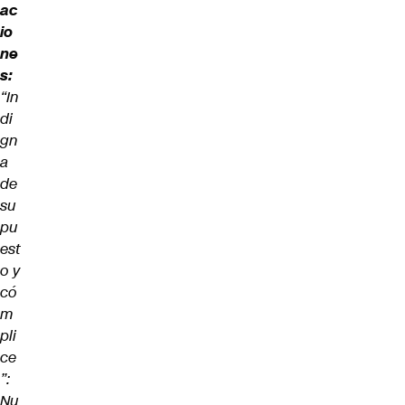
ac
io
ne
s:
“In
di
gn
a
de
su
pu
est
o y
có
m
pli
ce
”:
Nu