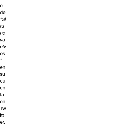
e
de
“Si
tu
no
vu
elv
es
”
en
su
cu
en
ta
en
Tw
itt
er,