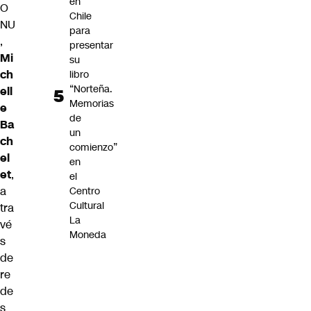
en
O
Chile
NU
para
,
presentar
Mi
su
ch
libro
“Norteña.
ell
Memorias
e
de
Ba
un
ch
comienzo”
el
en
et
,
el
a
Centro
Cultural
tra
La
vé
Moneda
s
de
re
de
s