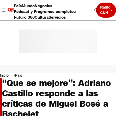
País
Mundo
Negocios
Radio
Podcast y Programas completos
CNN
Futuro 360
Cultura
Servicios
País
Mundo
Negocios
Inicio
País
“Que se mejore”: Adriano
Deportes
Programas completos
Castillo responde a las
Cultura
Servicios
críticas de Miguel Bosé a
Bits
CNN Data
Bachelet
CNN tiempo