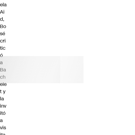
ela
Ai
d,
Bo
sé
cri
tic
ó
a
Ba
ch
ele
t y
la
inv
itó
a
vis
ita