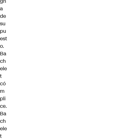
gn
a
de
su
pu
est
o.
Ba
ch
ele
t
có
m
pli
ce.
Ba
ch
ele
t