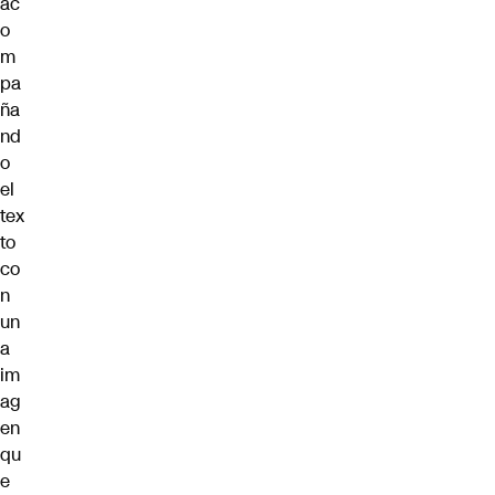
ac
o
m
pa
ña
nd
o
el
tex
to
co
n
un
a
im
ag
en
qu
e