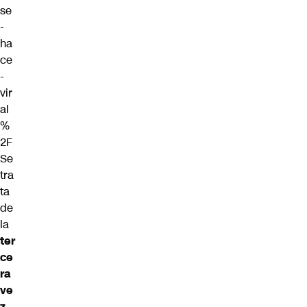
se
-
ha
ce
-
vir
al
%
2F
Se
tra
ta
de
la
ter
ce
ra
ve
z