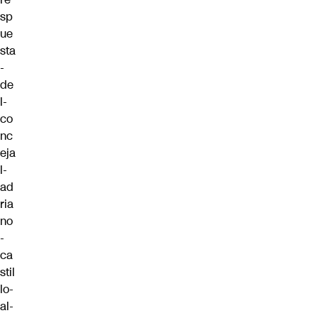
sp
ue
sta
-
de
l-
co
nc
eja
l-
ad
ria
no
-
ca
stil
lo-
al-