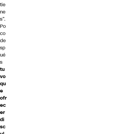
tie
ne
s”.
Po
co
de
sp
ué
s
tu
vo
qu
e
ofr
ec
er
di
sc
ul