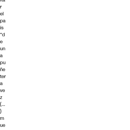
r
el
pa
ís
“d
e
un
a
pu
ñe
ter
a
ve
z
(…
)
m
ue