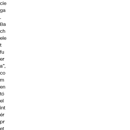
cie
ga
.
Ba
ch
ele
t
fu
er
a”,
co
m
en
tó
el
int
ér
pr
et