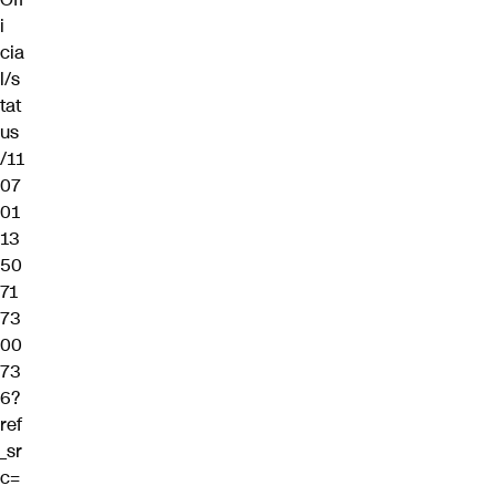
i
cia
l/s
tat
us
/11
07
01
13
50
71
73
00
73
6?
ref
_sr
c=