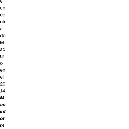
e
en
co
ntr
a
de
M
ad
ur
o
en
el
20
14.
M
ás
inf
or
m