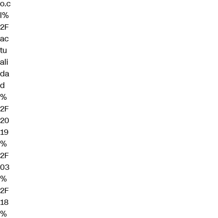
o.c
l%
2F
ac
tu
ali
da
d
%
2F
20
19
%
2F
03
%
2F
18
%