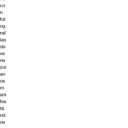
co
n
fot
og
raf
ías
de
ve
ne
zol
an
os
m
ani
fes
tá
nd
os