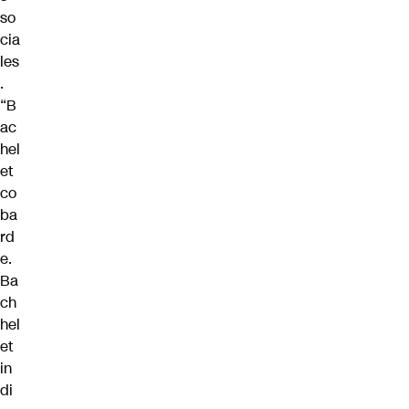
so
cia
les
.
“B
ac
hel
et
co
ba
rd
e.
Ba
ch
hel
et
in
di