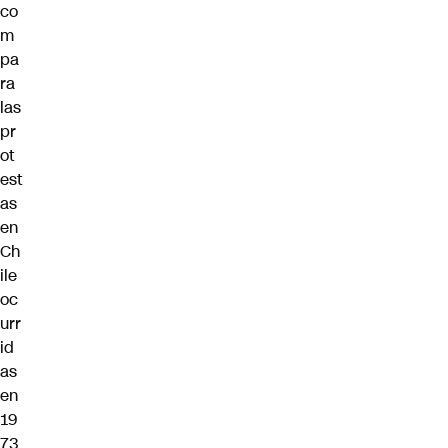
co
m
pa
ra
las
pr
ot
est
as
en
Ch
ile
oc
urr
id
as
en
19
73