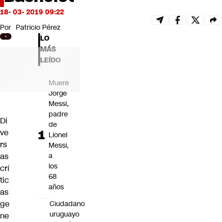
Futuro 360
18- 03- 2019 09:22
Opinión
Por
Patricio Pérez
LO
MÁS
LEÍDO
Muere
Jorge
Messi,
padre
Di
de
ve
Lionel
rs
Messi,
as
a
los
crí
68
tic
años
as
ge
Ciudadano
uruguayo
ne