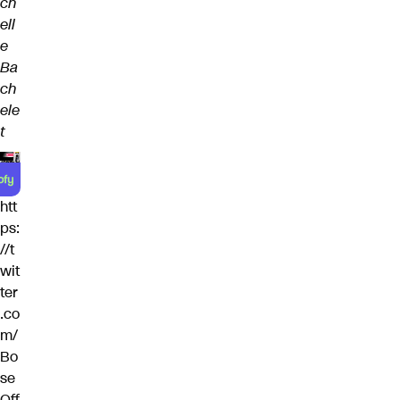
ch
ell
e
Ba
ch
ele
t
htt
ps:
//t
wit
ter
.co
m/
Bo
se
Off