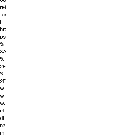
ref
_ur
l=
htt
ps
%
3A
%
2F
%
2F
w
w
w.
el
di
na
m