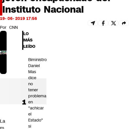
Futuro 360
Instituto Nacional
Opinión
19- 06- 2019 17:56
Por
CNN
LO
MÁS
LEÍDO
Biministro
Daniel
Mas
dice
no
tener
problema
en
"achicar
el
Estado"
La
si
m