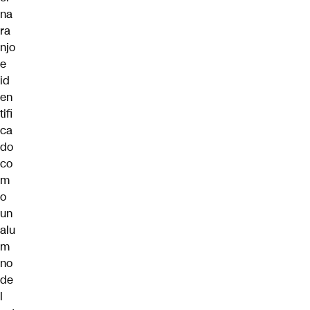
na
ra
njo
e
id
en
tifi
ca
do
co
m
o
un
alu
m
no
de
l