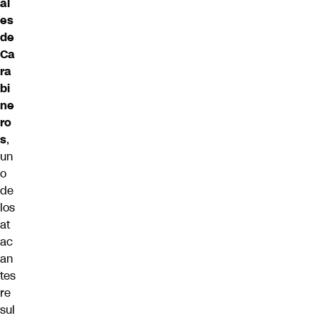
al
es
de
Ca
ra
bi
ne
ro
s
,
un
o
de
los
at
ac
an
tes
re
sul