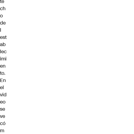
te
ch
o
de
l
est
ab
lec
imi
en
to.
En
el
vid
eo
se
ve
có
m