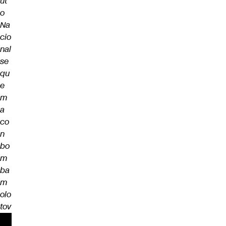
ut
o
Na
cio
nal
se
qu
e
m
a
co
n
bo
m
ba
m
olo
tov