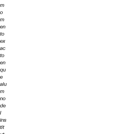
m
o
m
en
to
ex
ac
to
en
qu
e
alu
m
no
de
l
Ins
tit