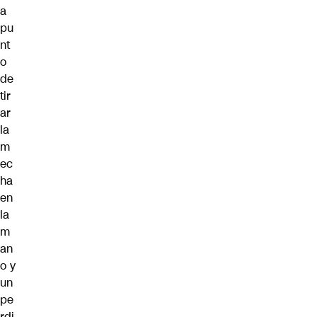
a
pu
nt
o
de
tir
ar
la
m
ec
ha
en
la
m
an
o y
un
pe
rdi