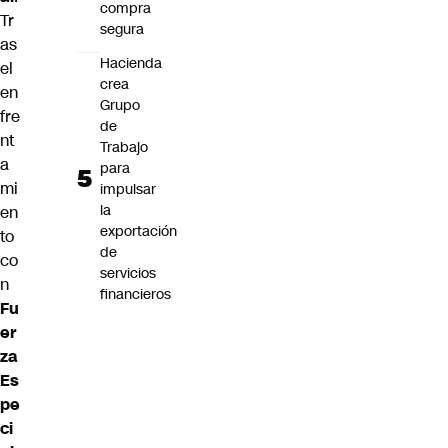
compra
Tr
segura
as
Hacienda
el
crea
en
Grupo
fre
de
nt
Trabajo
a
para
mi
impulsar
la
en
exportación
to
de
co
servicios
n
financieros
Fu
er
za
Es
pe
ci