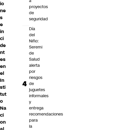
a
io
proyectos
ne
de
s
seguridad
e
Día
in
del
ci
Niño:
de
Seremi
nt
de
es
Salud
alerta
en
por
el
riesgos
In
de
sti
juguetes
tut
informales
o
y
Na
entrega
recomendaciones
ci
para
on
la
al
.