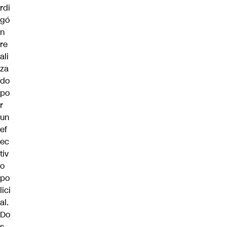
rdi
gó
n
re
ali
za
do
po
r
un
ef
ec
tiv
o
po
lici
al.
Do
s