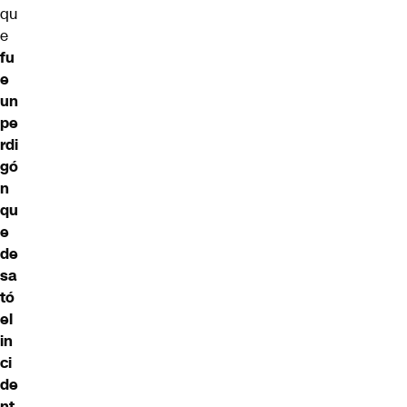
qu
e
fu
e
un
pe
rdi
gó
n
qu
e
de
sa
tó
el
in
ci
de
nt