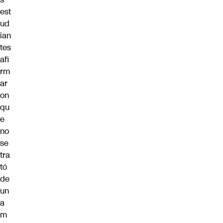
est
ud
ian
tes
afi
rm
ar
on
qu
e
no
se
tra
tó
de
un
a
m