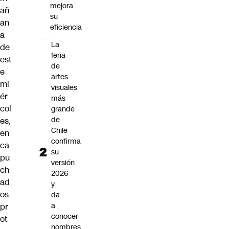
mejora
añ
su
an
eficiencia
a
La
de
feria
est
de
e
artes
mi
visuales
ér
más
col
grande
de
es,
Chile
en
confirma
ca
su
pu
versión
ch
2026
ad
y
os
da
a
pr
conocer
ot
nombres