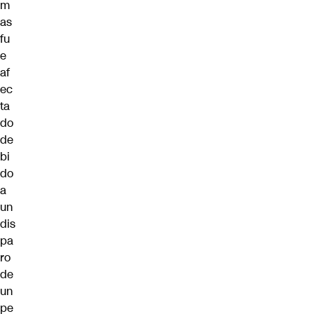
m
as
fu
e
af
ec
ta
do
de
bi
do
a
un
dis
pa
ro
de
un
pe