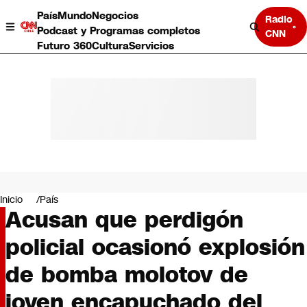
País
Mundo
Negocios
Radio
Podcast y Programas completos
CNN
Futuro 360
Cultura
Servicios
País
Mundo
Negocios
Inicio
País
Acusan que perdigón
Deportes
Programas completos
policial ocasionó explosión
Cultura
Servicios
de bomba molotov de
Bits
CNN Data
joven encapuchado del
CNN tiempo