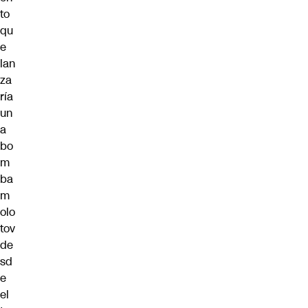
to
qu
e
lan
za
ría
un
a
bo
m
ba
m
olo
tov
de
sd
e
el