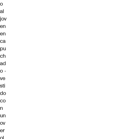
o
al
jov
en
en
ca
pu
ch
ad
o -
ve
sti
do
co
n
un
ov
er
ol