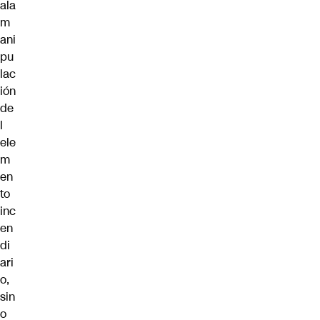
ala
m
ani
pu
lac
ión
de
l
ele
m
en
to
inc
en
di
ari
o,
sin
o