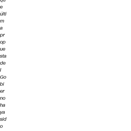
e
últi
m
a
pr
op
ue
sta
de
l
Go
bi
er
no
ha
ya
sid
o