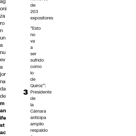
ag
de
oni
203
za
expositores
ro
“Esto
n
no
un
va
a
a
nu
ser
ev
sufrido
a
como
lo
jor
de
na
Quiroz”:
da
Presidente
de
de
m
la
an
Cámara
ife
anticipa
amplio
st
respaldo
ac