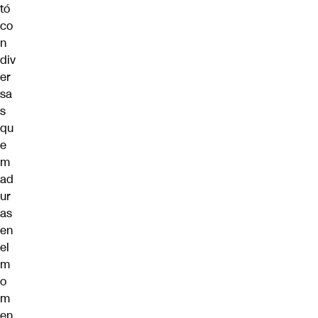
tó
co
n
div
er
sa
s
qu
e
m
ad
ur
as
en
el
m
o
m
en