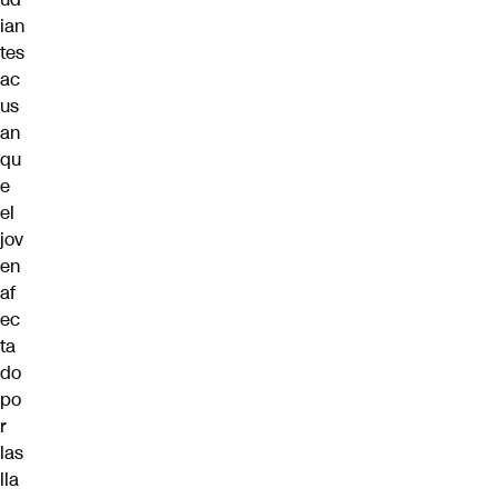
ian
tes
ac
us
an
qu
e
el
jov
en
af
ec
ta
do
po
r
las
lla