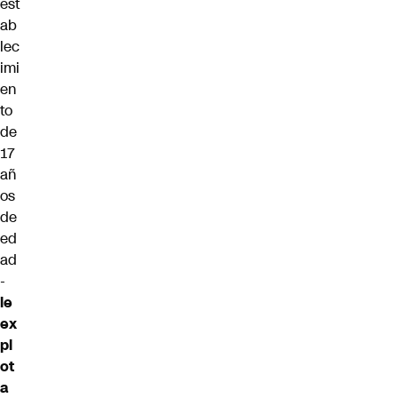
est
ab
lec
imi
en
to
de
17
añ
os
de
ed
ad
-
le
ex
pl
ot
a