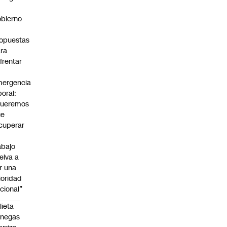
bierno
0
opuestas
ra
frentar
ergencia
boral:
Queremos
ue
cuperar
abajo
elva a
r una
ioridad
cional”
lieta
enegas