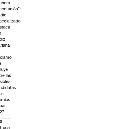
enera
pectación”:
dio
pecializado
staca
a
triz
riana
rolamo
a
cluye
tre las
sibles
ndidatas
los
emios
car
27
I
trega