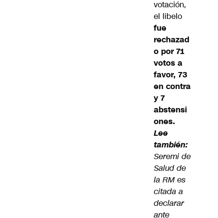
votación,
el libelo
fue
rechazad
o por 71
votos a
favor, 73
en contra
y 7
abstensi
ones.
Lee
también:
Seremi de
Salud de
la RM es
citada a
declarar
ante