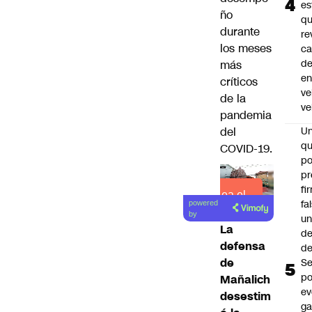
es
ño
q
durante
re
los meses
ca
d
más
e
críticos
ve
de la
ve
pandemia
del
U
qu
COVID-19.
po
pr
fi
Lea el
fa
powered
artículo
by
u
La
de
defensa
de
de
Se
po
Mañalich
ev
desestim
ga