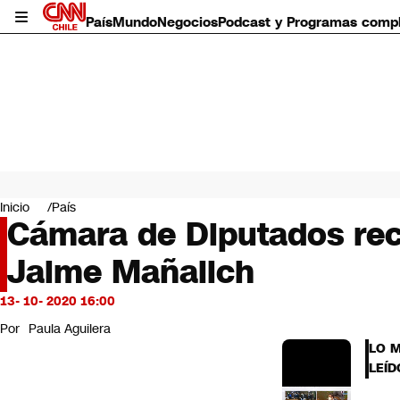
País
Mundo
Negocios
Podcast y Programas comp
País
Mundo
Inicio
País
Negocios
Cámara de Diputados rec
Deportes
Jaime Mañalich
Programas completos
Cultura
Servicios
13- 10- 2020 16:00
Bits
Por
Paula Aguilera
CNN Data
LO 
CNN tiempo
LEÍD
Futuro 360
Opinión