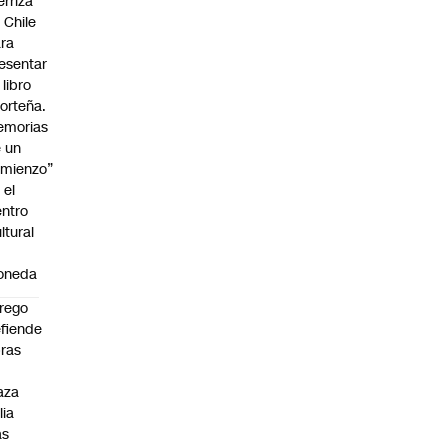
erriza
 Chile
ra
esentar
 libro
orteña.
emorias
 un
mienzo”
 el
ntro
ltural
a
oneda
rego
fiende
ras
n
aza
lia
as