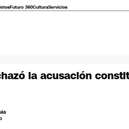
letos
Futuro 360
Cultura
Servicios
hazó la acusación constit
MÁS
O