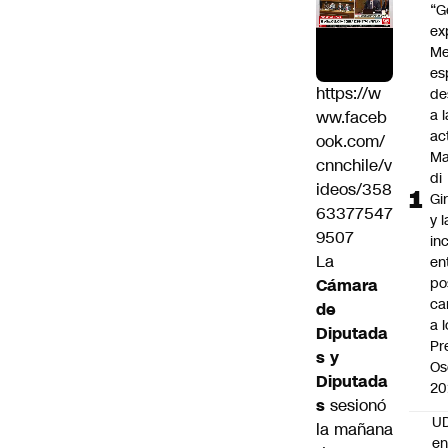
“G
ex
Me
es
https://w
de
a l
ww.faceb
ac
ook.com/
Ma
cnnchile/v
di
ideos/358
Gi
63377547
y l
9507
in
La
en
po
Cámara
ca
de
a 
Diputada
Pr
s y
Os
Diputada
20
s
sesionó
UD
la mañana
en