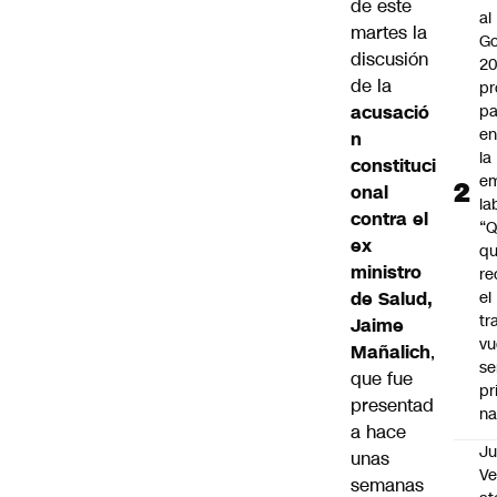
de este
al
martes la
Go
discusión
2
de la
pr
acusació
pa
en
n
la
constituci
em
onal
la
contra el
“
ex
q
ministro
re
de Salud,
el
tr
Jaime
vu
Mañalich
,
se
que fue
pr
presentad
na
a hace
Ju
unas
V
semanas