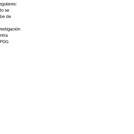
regulares:
to se
be de
vestigación
ntra
 PDG