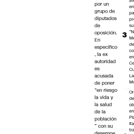
at
por un
en
grupo de
pa
diputados
pr
de
su
“N
oposición.
M
En
de
específico
co
, la ex
en
autoridad
Ce
es
Cu
acusada
L
M
de poner
“en riesgo
Or
la vida y
de
la salud
ob
e
de la
Pl
población
Ita
” con su
tr
desempe