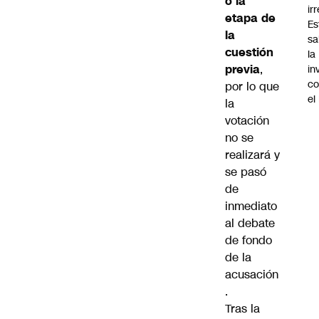
ó la
ir
etapa de
Es
la
sa
cuestión
la
previa
,
in
co
por lo que
el
la
votación
no se
realizará y
se pasó
de
inmediato
al debate
de fondo
de la
acusación
.
Tras la