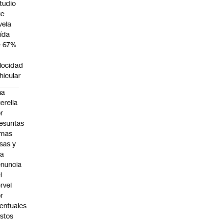
tudio
ue
vela
ída
e 67%
n
locidad
hicular
na
erella
r
esuntas
rmas
lsas y
na
nuncia
l
rvel
r
entuales
stos