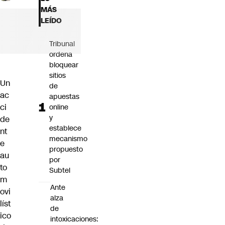
Futuro 360
MÁS
Opinión
LEÍDO
Tribunal
ordena
bloquear
sitios
Un
de
ac
apuestas
ci
online
y
de
establece
nt
mecanismo
e
propuesto
au
por
to
Subtel
m
Ante
ovi
alza
líst
de
ico
intoxicaciones: