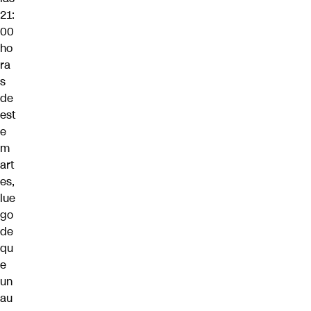
21:
00
ho
ra
s
de
est
e
m
art
es,
lue
go
de
qu
e
un
au