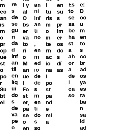
re
e:
Es
an
m
l y
l
en
s
D
to
ni
ec
al
tu
su
de
oc
se
Inf
an
O
ris
s
se
u
sa
an
is
bs
m
pr
gu
m
be
ti
m
er
o
im
ri
en
ha
no
o
va
in
er
da
to
st
,
pr
to
te
os
d
s
a
en
op
ri
rn
do
inf
co
ah
m
ue
o
ac
s
an
br
or
ed
st
M
io
dí
til
ad
a
io
o
an
na
as
en
os
de
de
po
ue
l
líq
ya
l
de
r
l
po
ui
es
ca
s
Su
Fo
st
do
ta
so
m
bt
st
pa
s
ba
en
el
er,
nd
de
n
ti
pa
e
va
sa
do
se
mi
pe
ld
s
o
a
o
ad
so
en