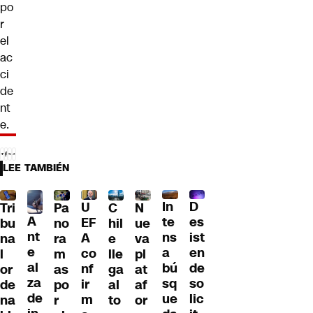
po
r
el
ac
ci
de
nt
e.
LEE TAMBIÉN
D
In
U
Tri
Pa
C
N
A
es
te
EF
bu
no
hil
ue
nt
ist
ns
A
na
ra
e
va
e
en
a
co
l
m
lle
pl
al
de
bú
nf
or
as
ga
at
za
so
sq
ir
de
po
al
af
de
lic
ue
m
na
r
to
or