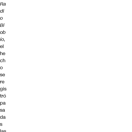
Ra
di
o
Bi
ob
ío
,
el
he
ch
o
se
re
gis
tró
pa
sa
da
s
las