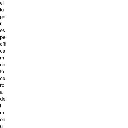
el
lu
ga
r,
es
pe
cífi
ca
m
en
te
ce
rc
a
de
l
m
on
u