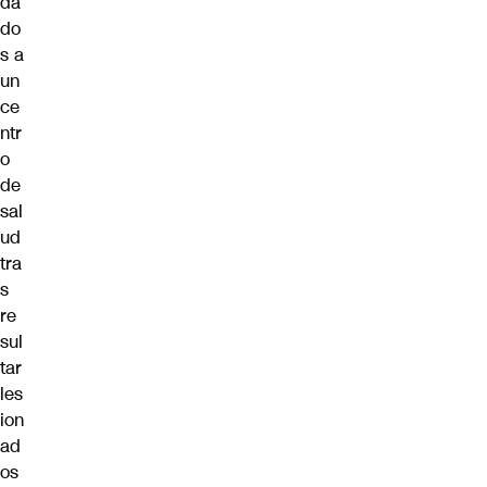
da
do
s a
un
ce
ntr
o
de
sal
ud
tra
s
re
sul
tar
les
ion
ad
os