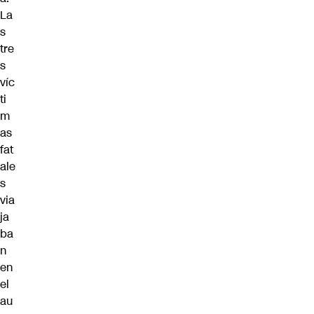
La
s
tre
s
víc
ti
m
as
fat
ale
s
via
ja
ba
n
en
el
au