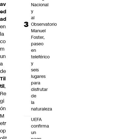
av
Nacional
y
ed
al
ad
Observatorio
en
Manuel
la
Foster,
co
paseo
m
en
un
teleférico
y
a
seis
de
lugares
Til
para
til
,
disfrutar
Re
de
gi
la
ón
naturaleza
M
UEFA
etr
confirma
op
un
olit