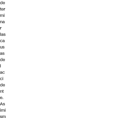
de
ter
mi
na
r
las
ca
us
as
de
l
ac
ci
de
nt
e.
As
imi
sm