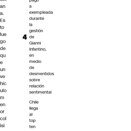
pago
an
a
exempleada
a.
durante
Es
la
to
gestión
lue
de
go
Gianni
de
Infantino,
qu
en
medio
e
de
un
desmentidos
ve
sobre
híc
relación
ulo
sentimental
m
Chile
en
llega
or
al
col
top
isi
ten