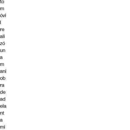
to
m
óvi
l
re
ali
zó
un
a
m
ani
ob
ra
de
ad
ela
nt
a
mi