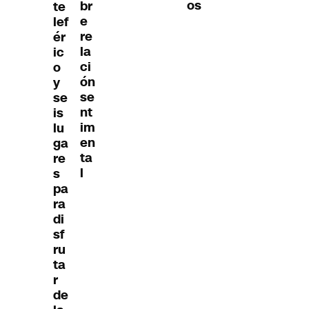
os
br
te
e
lef
re
ér
la
ic
ci
o
ón
y
se
se
nt
is
im
lu
en
ga
ta
re
l
s
pa
ra
di
sf
ru
ta
r
de