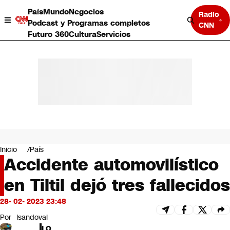
País
Mundo
Negocios
Radio
Podcast y Programas completos
CNN
Futuro 360
Cultura
Servicios
País
Mundo
Negocios
Inicio
País
Accidente automovilístico
Deportes
Programas completos
en Tiltil dejó tres fallecidos
Cultura
Servicios
28- 02- 2023 23:48
Bits
CNN Data
Por
lsandoval
CNN tiempo
LO