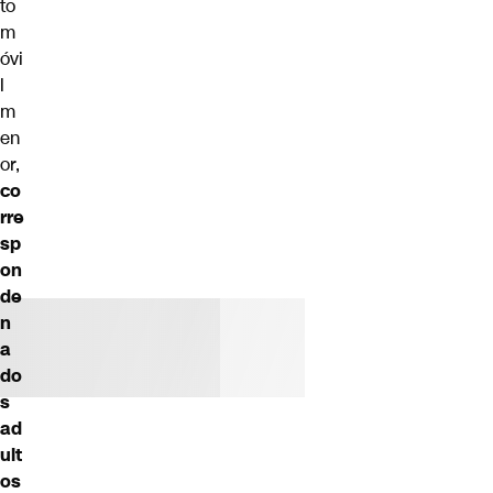
to
m
óvi
l
m
en
or,
co
rre
sp
on
de
n
a
do
s
ad
ult
os