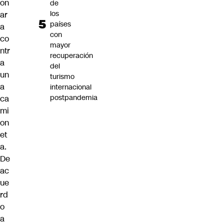
on
de
los
ar
países
a
con
co
mayor
ntr
recuperación
a
del
un
turismo
a
internacional
postpandemia
ca
mi
on
et
a.
De
ac
ue
rd
o
a