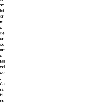
se
inf
or
m
ó
de
un
cu
art
o
fall
eci
do
,
Ca
ra
bi
ne