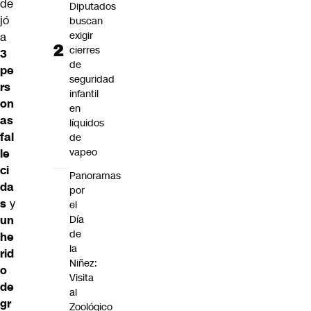
de
Diputados
jó
buscan
exigir
a
cierres
3
de
pe
seguridad
rs
infantil
on
en
as
líquidos
fal
de
vapeo
le
ci
Panoramas
da
por
s
y
el
Día
un
de
he
la
rid
Niñez:
o
Visita
de
al
gr
Zoológico