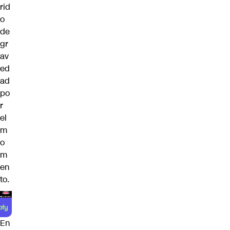
rid
o
de
gr
av
ed
ad
po
r
el
m
o
m
en
to.
En