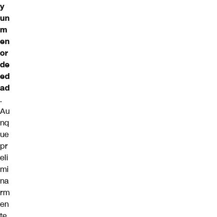
y
un
m
en
or
de
ed
ad
.
Au
nq
ue
pr
eli
mi
na
rm
en
te