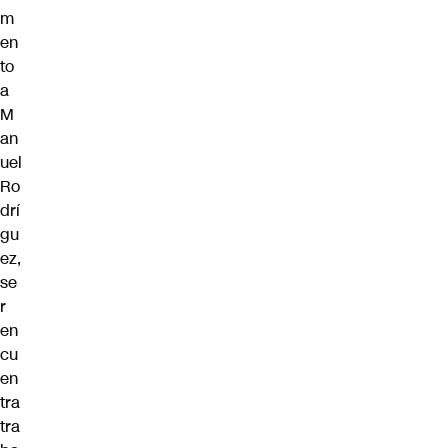
m
en
to
a
M
an
uel
Ro
drí
gu
ez,
se
r
en
cu
en
tra
tra