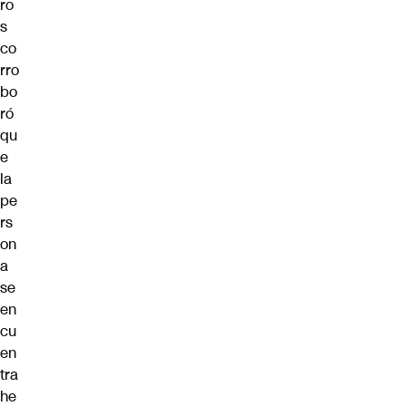
ro
s
co
rro
bo
ró
qu
e
la
pe
rs
on
a
se
en
cu
en
tra
he