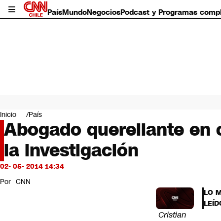
País
Mundo
Negocios
Podcast y Programas comp
País
Mundo
Inicio
País
Negocios
Abogado querellante en c
Deportes
la investigación
Programas completos
Cultura
Servicios
02- 05- 2014 14:34
Bits
Por
CNN
CNN Data
LO 
CNN tiempo
LEÍD
Futuro 360
Cristian
Opinión