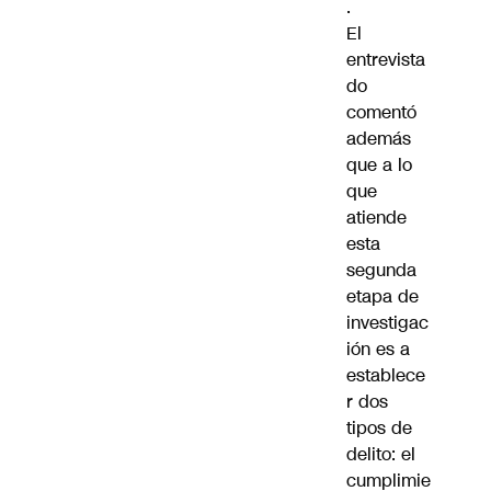
.
El
entrevista
do
comentó
además
que a lo
que
atiende
esta
segunda
etapa de
investigac
ión es a
establece
r dos
tipos de
delito: el
cumplimie