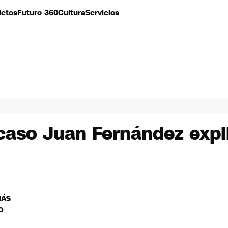
letos
Futuro 360
Cultura
Servicios
aso Juan Fernández expli
MÁS
O