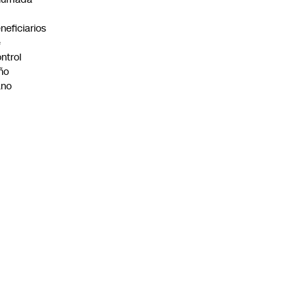
neficiarios
e
ntrol
ño
ano