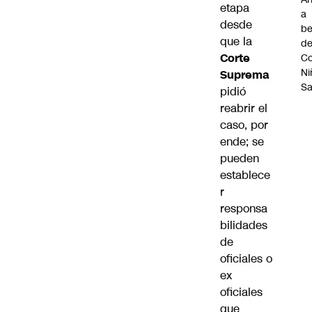
etapa
a
desde
be
que la
d
Corte
Co
Ni
Suprema
S
pidió
reabrir el
caso, por
ende; se
pueden
establece
r
responsa
bilidades
de
oficiales o
ex
oficiales
que