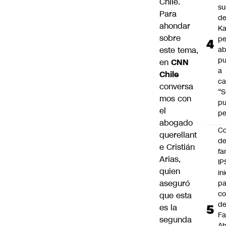
Chile.
su
Para
de
ahondar
Ka
sobre
pe
este tema,
ab
pu
en
CNN
a
Chile
ca
conversa
“S
mos con
p
el
pe
abogado
Co
querellant
de
e Cristián
fa
Arias,
IP
quien
in
aseguró
pa
c
que esta
d
es la
Fa
segunda
A