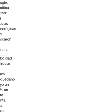
ogle,
bótica
tari:
s
ticias
cnológicas
e
rcaron
mana
locidad
hicular
n
aza
aquedano
yó un
7% en
ra
nta
as
ras