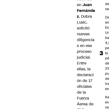
d
en
Juan
re
Fernánde
z
, Dobra
D
Lusic,
e
Es
solicitó
Un
nuevas
ba
diligencia
4,
s en ese
pe
proceso
la
judicial.
pé
Entre
d
2
ellas, la
pu
declaraci
d
ón de 17
tr
oficiales
en
de la
Ka
Fuerza
ev
Áerea de
re