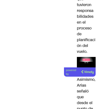
tuvieron
responsa
bilidades
en el
proceso
de
planificaci
ón del
vuelo.
Lea el
powered
artículo
by
Asimismo,
Arias
señaló
que
desde el
punto de