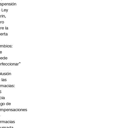
spensión
 Ley
rin,
ro
re la
erta
mbios:
e
uede
rfeccionar”
lusión
 las
rmacias:
S
icia
go de
ompensaciones
e
rmacias
humada