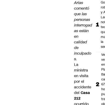
Arias
Go
ro
comentó
y A
que las
La
personas
no
interrogad
te
as están
qu
en
ma
calidad
la
se
de
inculpado
Ve
s.
ve
La
e
Pl
ministra
B
en visita
ca
por el
6
accidente
ho
del
Casa
pu
212
tr
ocurrido
ob